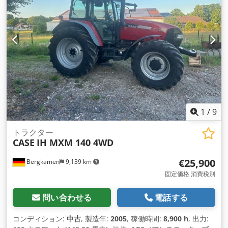
1
/
9
トラクター
CASE
IH MXM 140 4WD
€25,900
Bergkamen
9,139 km
固定価格 消費税別
問い合わせる
電話する
コンディション:
中古
, 製造年:
2005
, 稼働時間:
8,900 h
, 出力: