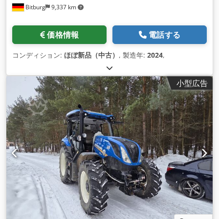
Bitburg
9,337 km
価格情報
電話する
コンディション:
ほぼ新品（中古）
, 製造年:
2024
,
小型広告