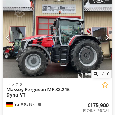
小型広告
1
/
10
トラクター
Massey Ferguson
MF 8S.245
Dyna-VT
€175,900
Prüm
9,318 km
固定価格 消費税別