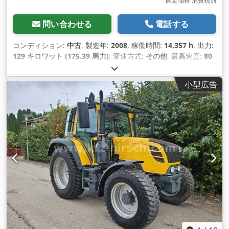
固定価格 消費税別
問い合わせる
電話する
コンディション:
中古
, 製造年:
2008
, 稼働時間:
14,357 h
, 出力:
129 キロワット (175.39 馬力)
, 変速方式:
その他
, 最高速度:
80
km/h
, 初回登録:
03/2008
, 色:
オレンジ
, 総重量:
12,000
kg（キログラム）
, 走行距離:
14,358 km
, 空車重量:
7,277
小型広告
kg（キログラム）
, 最大積載重量:
4,723 kg（キログラム）
, ア
クスル構成:
4x4
, サスペンション:
鋼
, 座席数:
2
, 運転席:
デイキ
ャブ
, ホイールベース:
3,000 mm
, ブレーキ:
その他
, 排出クラ
ス:
なし
, 装備:
ABS（アンチロック・ブレーキ・システム）, エ
アコン, キャビン, トレーラー連結装置, パワーステアリング, 全
輪駆動, 車載コンピュータ
,