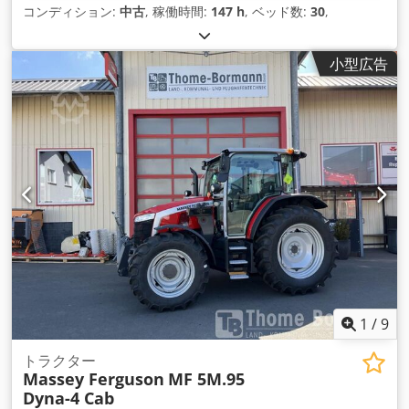
コンディション:
中古
, 稼働時間:
147 h
, ベッド数:
30
,
小型広告
1
/
9
トラクター
Massey Ferguson
MF 5M.95
Dyna-4 Cab