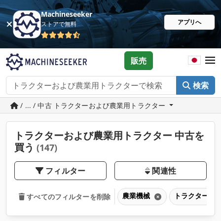
Machineseeker
アプリへ
ストアで無料
販売
検索
/ ... / 中古 トラクターおよび農業用トラクター
トラクターおよび農業用トラクター 中古を
買う
(147)
フィルター
関連性
農業機械
トラクターお
すべてのフィルターを削除