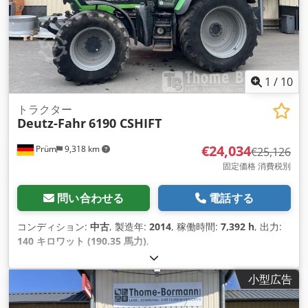
1
/
10
トラクター
Deutz-Fahr
6190 CSHIFT
€24,034
Prüm
9,318 km
€25,126
固定価格 消費税別
問い合わせる
電話する
コンディション:
中古
, 製造年:
2014
, 稼働時間:
7,392 h
, 出力:
140 キロワット (190.35 馬力)
,
小型広告