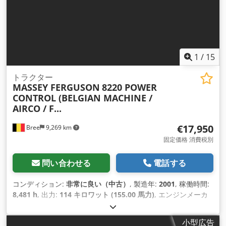
1
/
15
トラクター
MASSEY FERGUSON
8220 POWER
CONTROL (BELGIAN MACHINE /
AIRCO / F...
€17,950
Bree
9,269 km
固定価格 消費税別
問い合わせる
電話する
コンディション:
非常に良い（中古）
, 製造年:
2001
, 稼働時間:
8,481 h
, 出力:
114 キロワット (155.00 馬力)
, エンジンメーカ
ー:
Perkins
, 燃料の種類:
ディーゼル
, 初回登録:
05/2001
, 色:
その他
, 装備:
エアコン
,
小型広告