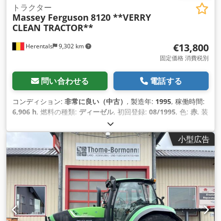
トラクター
Massey Ferguson
8120 **VERRY
CLEAN TRACTOR**
€13,800
Herentals
9,302 km
固定価格 消費税別
問い合わせる
電話する
コンディション:
非常に良い（中古）
, 製造年:
1995
, 稼働時間:
6,906 h
, 燃料の種類:
ディーゼル
, 初回登録:
08/1995
, 色:
赤
, 装
備:
エアコン
,
小型広告