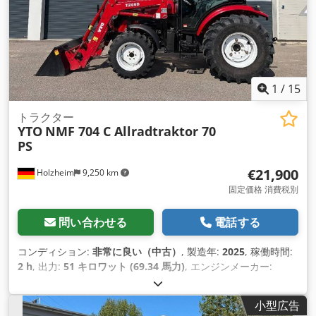
1
/
15
トラクター
YTO
NMF 704 C Allradtraktor 70
PS
€21,900
Holzheim
9,250 km
固定価格 消費税別
問い合わせる
電話する
コンディション:
非常に良い（中古）
, 製造年:
2025
, 稼働時間:
2 h
, 出力:
51 キロワット (69.34 馬力)
, エンジンメーカー:
Hyundai
, フロントタイヤサイズ:
300/70 R20
, 後輪タイヤサイ
ズ:
420/85 R24
, 装備:
エアコン
,
小型広告