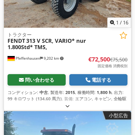
1
/
16
トラクター
FENDT
313 V SCR, VARIO* nur
1.800Std* TMS,
€72,500
Pfeffenhausen
9,202 km
€75,500
固定価格 消費税別
問い合わせる
電話する
コンディション:
中古
, 製造年:
2015
, 稼働時間:
1,800 h
, 出力:
99 キロワット (134.60 馬力)
, 装備:
エアコン, キャビン, 全輪駆
動
,
小型広告