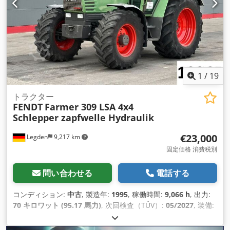
1
/
19
トラクター
FENDT
Farmer 309 LSA 4x4
Schlepper zapfwelle Hydraulik
€23,000
Legden
9,217 km
固定価格 消費税別
問い合わせる
電話する
コンディション:
中古
, 製造年:
1995
, 稼働時間:
9,066 h
, 出力:
70 キロワット (95.17 馬力)
, 次回検査（TÜV）:
05/2027
, 装備:
ABS（アンチロック・ブレーキ・システム）, エアコン, キャビ
ン, パーキングヒーター, 全輪駆動
,