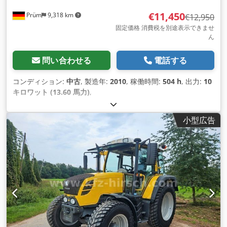
€11,450
Prüm
9,318 km
€12,950
固定価格 消費税を別途表示できませ
ん
問い合わせる
電話する
コンディション:
中古
, 製造年:
2010
, 稼働時間:
504 h
, 出力:
10
キロワット (13.60 馬力)
,
小型広告