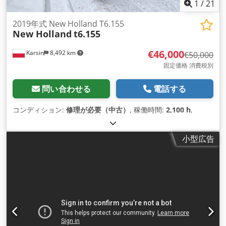
1
/
21
2019年式 New Holland T6.155
New Holland
t6.155
€46,000
Karsin
8,492 km
€50,000
固定価格 消費税別
問い合わせる
電話する
コンディション:
修理が必要（中古）
, 稼働時間:
2,100 h
,
小型広告