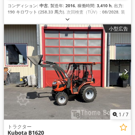
コンディション:
中古
, 製造年:
2016
, 稼働時間:
3,410 h
, 出力:
190 キロワット (258.33 馬力)
, 次回検査（TÜV）:
08/2028
, 装
備:
エアコン, 全輪駆動
,
小型広告
1
/
7
トラクター
Kubota
B1620