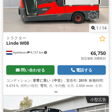
1
/
14
トラクター
Linde
W08
€6,750
Apeldoorn
9,157 km
固定価格 消費税別
問い合わせる
電話する
コンディション:
非常に良い（中古）
, 製造年:
2019
, 稼働時間:
5,674 h
, 燃料の種類:
電気
, 色:
その他
, 全高:
2,050 mm
, 全長:
2,960 mm
, 全幅:
1,000 mm
,
小型広告