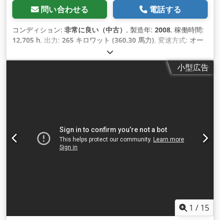
問い合わせる
電話する
コンディション:
非常に良い（中古）
, 製造年:
2008
, 稼働時間:
12,705 h
, 出力:
265 キロワット (360.30 馬力)
, 変速方式:
オー
トマチック
, 燃料の種類:
ディーゼル
, 初回登録:
06/2008
, 色:
そ
の他
, 装備:
エアコン
,
小型広告
1
/
15