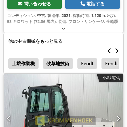
問い合わせる
電話する
コンディション:
中古
, 製造年:
2021
, 稼働時間:
1,120 h
, 出力:
53 キロワット (72.06 馬力)
, 装備:
フロントリンケージ, 全輪駆
動
,
他の中古機械をもっと見る
1
土壌作業機
牧草地技術
Fendt
Fendt 818
小型広告