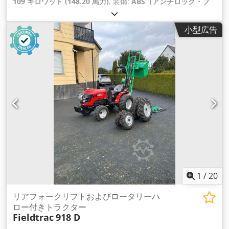
109 キロワット (148.20 馬力)
, 装備:
ABS（アンチロック・ブ
レーキ・システム）, エアコン, キャビン, 全輪駆動
, 自重: 5,868
kg 長さ: 4,692 mm Dedpowlmt Iofx Afnock 幅: 2,507 mm 高
小型広告
さ: 2,997 mm ホイールベース：2,723 mm 定格出力：
105.9kW、144馬力 定格回転数: 2,200 rpm 気筒数：6 排気量:
7,480 cm³ トルク増加: 51.3 四輪駆動
1
/
20
リアフォークリフトおよびロータリーハ
ロー付きトラクター
Fieldtrac
918 D