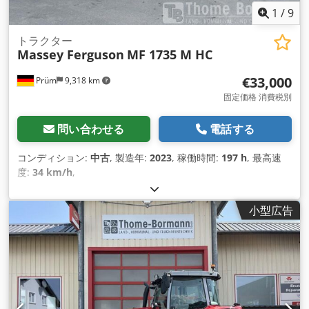
1
/
9
トラクター
Massey Ferguson
MF 1735 M HC
€33,000
Prüm
9,318 km
固定価格 消費税別
問い合わせる
電話する
コンディション:
中古
, 製造年:
2023
, 稼働時間:
197 h
, 最高速
度:
34 km/h
,
小型広告