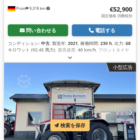
€52,900
Prüm
9,318 km
固定価格 消費税別
問い合わせる
電話する
コンディション:
中古
, 製造年:
2021
, 稼働時間:
230 h
, 出力:
68
キロワット (92.45 馬力)
, 最高速度:
40 km/h
, フロントタイヤ
サイズ:
380/70 R24 | 0%
, 後輪タイヤサイズ:
480/70 R34 |
0%
, タイヤサイズ:
480/70 R34
,
小型広告
検索を保存