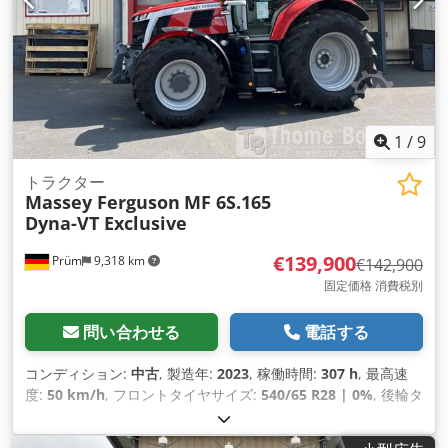
1
/
9
トラクター
Massey Ferguson
MF 6S.165
Dyna-VT Exclusive
€139,900
Prüm
9,318 km
€142,900
固定価格 消費税別
問い合わせる
電話する
コンディション:
中古
, 製造年:
2023
, 稼働時間:
307 h
, 最高速
度:
50 km/h
, フロントタイヤサイズ:
540/65 R28 | 0%
, 後輪タ
イヤサイズ:
650/65 R38 | 0%
, タイヤサイズ:
650/65 R38
, ベ
ッド数:
35
,