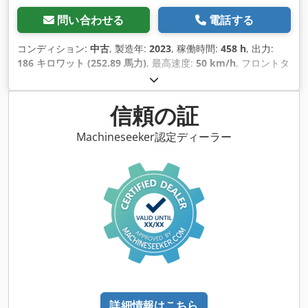
問い合わせる
電話する
コンディション:
中古
, 製造年:
2023
, 稼働時間:
458 h
, 出力:
186 キロワット (252.89 馬力)
, 最高速度:
50 km/h
, フロントタ
イヤサイズ:
600/70 R30 | 0%
, 後輪タイヤサイズ:
710/70 R42
| 0%
, タイヤサイズ:
710/70 R42
, ベッド数:
43
,
信頼の証
Machineseeker認定ディーラー
詳細情報はこちら