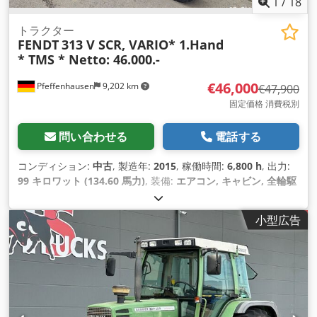
1
/
18
トラクター
FENDT
313 V SCR, VARIO* 1.Hand
* TMS * Netto: 46.000.-
€46,000
Pfeffenhausen
9,202 km
€47,900
固定価格 消費税別
問い合わせる
電話する
コンディション:
中古
, 製造年:
2015
, 稼働時間:
6,800 h
, 出力:
99 キロワット (134.60 馬力)
, 装備:
エアコン, キャビン, 全輪駆
動
,
小型広告