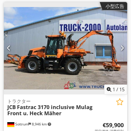
小型広告
1
/
15
トラクター
JCB
Fastrac 3170 inclusive Mulag
Front u. Heck Mäher
€59,900
Sottrum
8,946 km