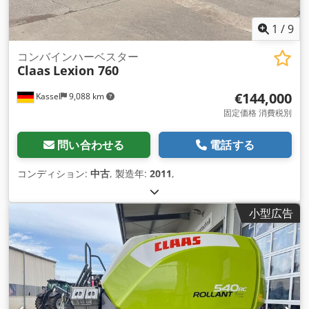
1
/
9
コンバインハーベスター
Claas
Lexion 760
€144,000
Kassel
9,088 km
固定価格 消費税別
問い合わせる
電話する
コンディション:
中古
, 製造年:
2011
,
小型広告