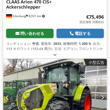
CLAAS
Arion 470 CIS+
Ackerschlepper
€75,496
Eilenburg
8,931 km
固定価格 消費税別
問い合わせる
電話する
コンディション:
中古
, 製造年:
2023
, 稼働時間:
1,300 h
, 出力:
113 キロワット (153.64 馬力)
, 装備:
エアコン, フロントリンケ
ージ, 全輪駆動
,
小型広告