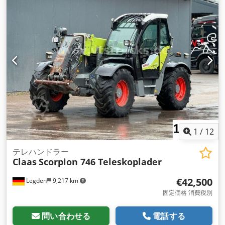
タイヤサイズ:
710/75 R42
, 後輪タイヤサイズ:
710/75 R42
, 全
高:
3,941 mm
, 全長:
7,593 mm
, 機械／車両番号:
WCLT7830078300894
, 装備:
エアコン, キャビン, フロント
PTO（パワーテイクオフ）, フロントエンドローダー, 油圧, 照
明, 追加ヘッドライト
,
1
/
12
テレハンドラー
Claas
Scorpion 746 Teleskoplader
€42,500
Legden
9,217 km
固定価格 消費税別
問い合わせる
電話する