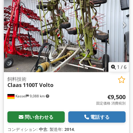
1
/
6
飼料技術
Claas
1100T Volto
€9,500
Kassel
9,088 km
固定価格 消費税別
問い合わせる
電話する
コンディション:
中古
, 製造年:
2014
,