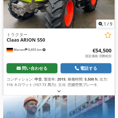
1
/
9
トラクター
Claas
ARION 550
€54,500
Marxen
8,895 km
固定価格 消費税別
問い合わせる
電話する
コンディション:
中古
, 製造年:
2015
, 稼働時間:
5,500 h
, 出力:
116 キロワット (157.72 馬力)
, 装備:
圧縮空気ブレーキ
,