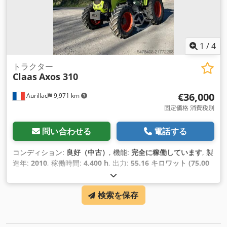
1
/
4
トラクター
Claas
Axos 310
€36,000
Aurillac
9,971 km
固定価格 消費税別
問い合わせる
電話する
コンディション:
良好（中古）
, 機能:
完全に稼働しています
, 製
造年:
2010
, 稼働時間:
4,400 h
, 出力:
55.16 キロワット (75.00
馬力)
, 機械／車両番号:
A2204DAA2203584
, 装備:
キャビン
,
検索を保存