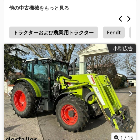
他の中古機械をもっと見る
0
トラクターおよび農業用トラクター
Fendt
Fe
小型広告
1
/
15