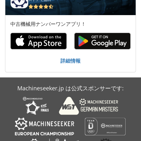
Claas Axion 830 Cebis
Claas Axion 840 Cmatic
中古機械用ナンバーワンアプリ！
Claas Axos 340 C
Claas Celtis 446 Rx
Claas Lexion 405
詳細情報
Claas Lexion 420
Claas Lexion 440
Machineseeker.jp は公式スポンサーです:
Claas Lexion 450
Claas Lexion 540