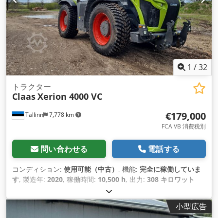
1
/
32
トラクター
Claas
Xerion 4000 VC
€179,000
Tallinn
7,778 km
FCA VB 消費税別
問い合わせる
電話する
コンディション:
使用可能（中古）
, 機能:
完全に稼働していま
す
, 製造年:
2020
, 稼働時間:
10,500 h
, 出力:
308 キロワット
(418.76 馬力)
, エンジンメーカー:
Mercedes
, 変速方式:
その他
,
最高速度:
50 km/h
, 初回登録:
08/2026
, 次回検査（TÜV）:
小型広告
08/2026
, 色:
緑色
, 総重量:
18,000 kg（キログラム）
, フロント