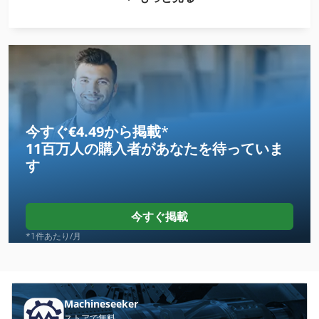
Claas Arion 540
Claas Arion 540 Cebis
Claas Arion 550
Claas Arion 550 Cebis
Claas Arion 550 Cmatic
今すぐ€4.49から掲載
*
11百万人の購入者
があなたを待っていま
Claas Arion 630 Cis
す
Claas Arion 640
Claas Arion 640 Cis
今すぐ掲載
Claas Arion 650 Cebis
*1件あたり/月
Claas Axion 820
Claas Axion 820 Cis
Machineseeker
ストアで無料