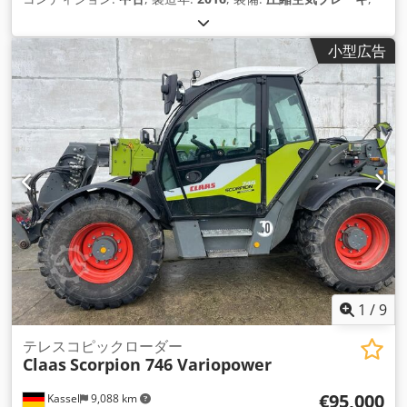
小型広告
1
/
9
テレスコピックローダー
Claas
Scorpion 746 Variopower
€95,000
Kassel
9,088 km