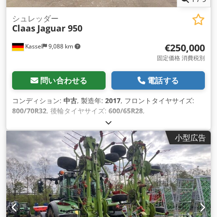
シュレッダー
Claas
Jaguar 950
€250,000
Kassel
9,088 km
固定価格 消費税別
問い合わせる
電話する
コンディション:
中古
, 製造年:
2017
, フロントタイヤサイズ:
800/70R32
, 後輪タイヤサイズ:
600/65R28
,
小型広告