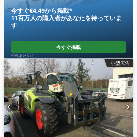
今すぐ€4.49から掲載
*
11百万人の購入者
があなたを待っていま
す
今すぐ掲載
*1件あたり/月
小型広告