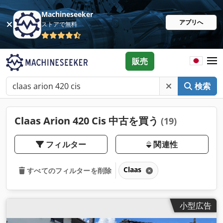
Machineseeker
アプリへ
ストアで無料
販売
検索
Claas Arion 420 Cis 中古を買う
(19)
フィルター
関連性
Claas
すべてのフィルターを削除
小型広告