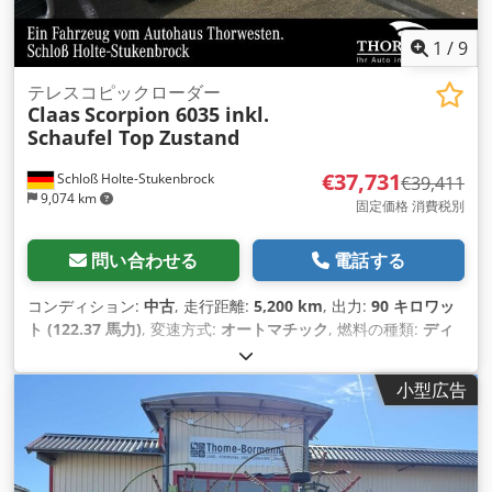
1
/
9
テレスコピックローダー
Claas
Scorpion 6035 inkl.
Schaufel Top Zustand
€37,731
Schloß Holte-Stukenbrock
€39,411
9,074 km
固定価格 消費税別
問い合わせる
電話する
コンディション:
中古
, 走行距離:
5,200 km
, 出力:
90 キロワッ
ト (122.37 馬力)
, 変速方式:
オートマチック
, 燃料の種類:
ディ
ーゼル
, 色:
緑色
, 総重量:
8,500 kg（キログラム）
, 空車重量:
5
kg（キログラム）
, 最大積載重量:
2,900 kg（キログラム）
, 揚
小型広告
程:
6,150,000 mm
, 座席数:
1
, 初回登録:
01/2016
, 稼働時間:
5,200 h
, 全高:
46,800 mm
, 運転席:
その他
, ホイールベース:
2,850 mm
,