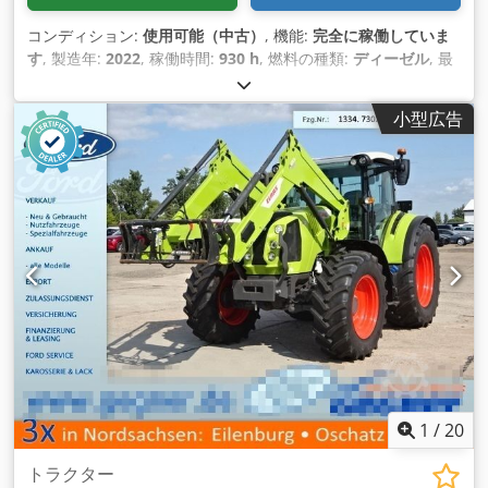
コンディション:
使用可能（中古）
, 機能:
完全に稼働していま
す
, 製造年:
2022
, 稼働時間:
930 h
, 燃料の種類:
ディーゼル
, 最
高速度:
40 km/h
, 色:
緑色
,
小型広告
1
/
20
トラクター