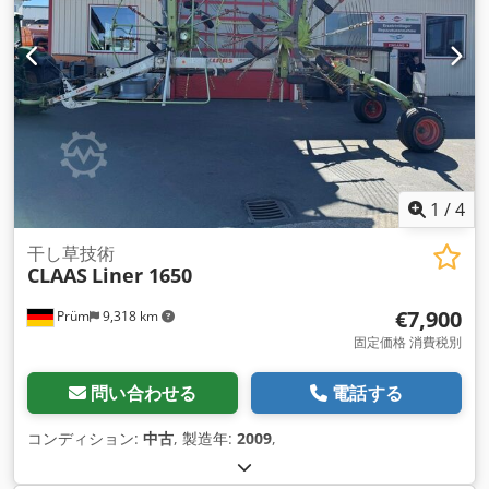
1
/
4
干し草技術
CLAAS
Liner 1650
€7,900
Prüm
9,318 km
固定価格 消費税別
問い合わせる
電話する
コンディション:
中古
, 製造年:
2009
,