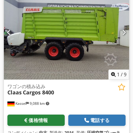
1
/
9
ワゴンの積み込み
Claas
Cargos 8400
Kassel
9,088 km
価格情報
電話する
コンディション:
中古
, 製造年:
2016
, 装備:
圧縮空気ブレーキ
,