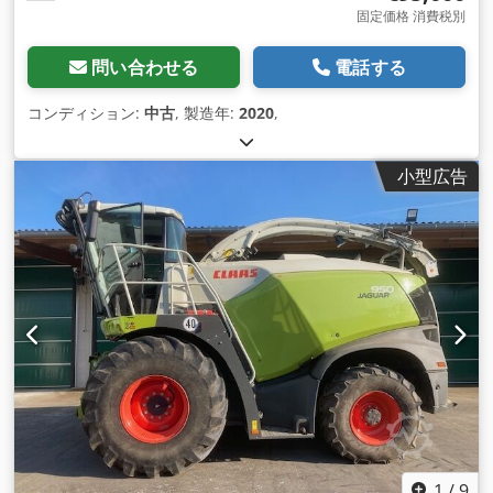
固定価格 消費税別
問い合わせる
電話する
コンディション:
中古
, 製造年:
2020
,
小型広告
1
/
9