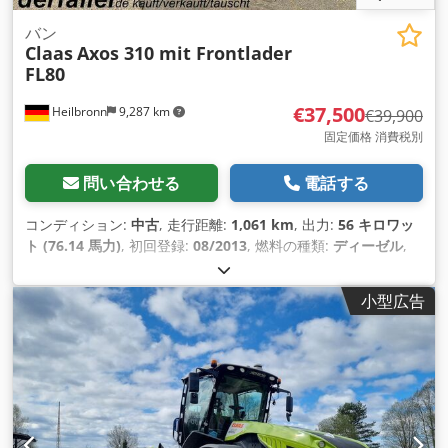
バン
Claas
Axos 310 mit Frontlader
FL80
€37,500
Heilbronn
9,287 km
€39,900
固定価格 消費税別
問い合わせる
電話する
コンディション:
中古
, 走行距離:
1,061 km
, 出力:
56 キロワッ
ト (76.14 馬力)
, 初回登録:
08/2013
, 燃料の種類:
ディーゼル
,
総重量:
7,500 kg（キログラム）
, 色:
緑色
, 変速方式:
機械式
,
サスペンション:
その他
, 座席数:
2
, 稼働時間:
1,061 h
, 装備:
キ
小型広告
ャビン, 全輪駆動
,