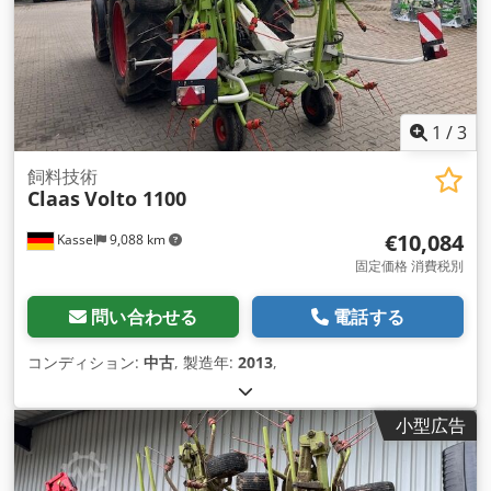
1
/
3
飼料技術
Claas
Volto 1100
€10,084
Kassel
9,088 km
固定価格 消費税別
問い合わせる
電話する
コンディション:
中古
, 製造年:
2013
,
小型広告