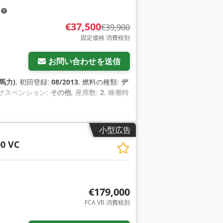
m
€37,500
€39,900
固定価格 消費税別
お問い合わせを送信
 馬力)
, 初回登録:
08/2013
, 燃料の種類:
デ
 サスペンション:
その他
, 座席数:
2
, 稼働時
小型広告
00 VC
€179,000
FCA VB 消費税別