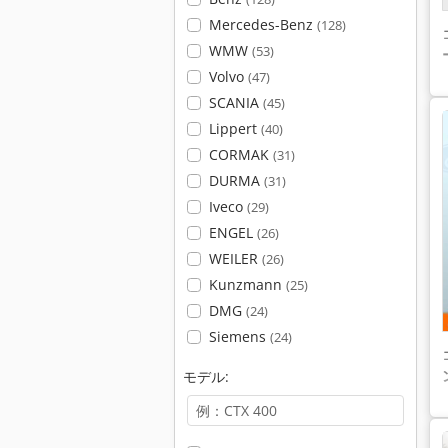
Mercedes-Benz
(128)
WMW
(53)
Volvo
(47)
SCANIA
(45)
Lippert
(40)
CORMAK
(31)
DURMA
(31)
Iveco
(29)
ENGEL
(26)
WEILER
(26)
Kunzmann
(25)
DMG
(24)
Siemens
(24)
モデル: