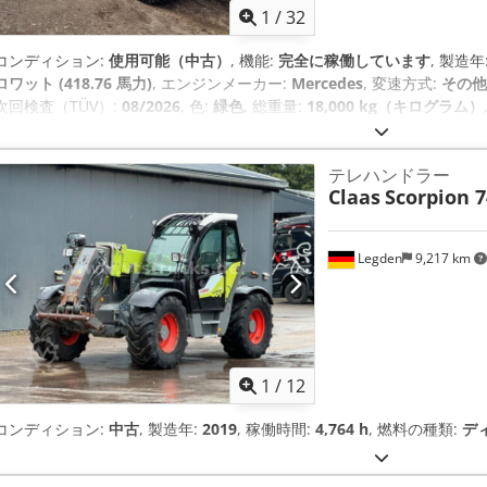
1
/
32
コンディション:
使用可能（中古）
, 機能:
完全に稼働しています
, 製造年
ロワット (418.76 馬力)
, エンジンメーカー:
Mercedes
, 変速方式:
その他
次回検査（TÜV）:
08/2026
, 色:
緑色
, 総重量:
18,000 kg（キログラム）
輪タイヤサイズ:
710/75 R42
, 全高:
3,941 mm
, 全長:
7,593 mm
, 機械
エアコン, キャビン, フロントPTO（パワーテイクオフ）, フロントエンド
テレハンドラー
Claas
Scorpion 7
Legden
9,217 km
1
/
12
コンディション:
中古
, 製造年:
2019
, 稼働時間:
4,764 h
, 燃料の種類:
デ