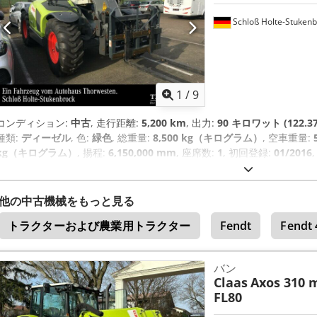
Schloß Holte-Stukenb
1
/
9
コンディション:
中古
, 走行距離:
5,200 km
, 出力:
90 キロワット (122.3
種類:
ディーゼル
, 色:
緑色
, 総重量:
8,500 kg（キログラム）
, 空車重量:
kg（キログラム）
, 揚程:
6,150,000 mm
, 座席数:
1
, 初回登録:
01/2016
転席:
その他
, ホイールベース:
2,850 mm
,
他の中古機械をもっと見る
トラクターおよび農業用トラクター
Fendt
Fendt 
バン
Claas
Axos 310 m
FL80