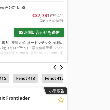
rock
9,074 km
€37,731
€39,411
固定価格 消費税別
お問い合わせを送信
7 馬力)
, 変速方式:
オートマチック
, 燃料の
5 kg（キログラム）
, 最大積載重量:
2,900
, 稼働時間:
5,200 h
, 全高:
46,800 mm
, 運
415
Fendt 413
Fendt 412
テレハンドラー
小型広告
it Frontlader