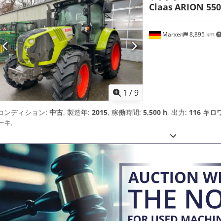
Claas
ARION 550
Marxen
8,895 km
1
/
9
コンディション:
中古
, 製造年:
2015
, 稼働時間:
5,500 h
, 出力:
116 キロワ
ーキ
,