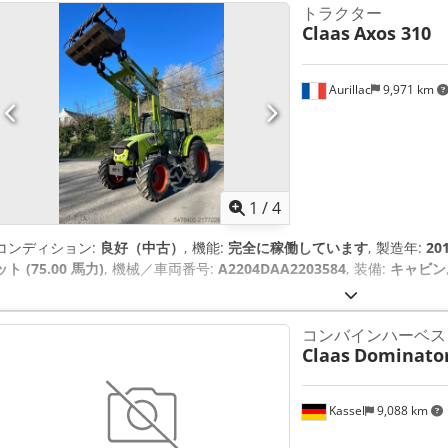
トラクター
Claas
Axos 310
Aurillac
9,971 km
1
/
4
コンディション:
良好（中古）
, 機能:
完全に稼働しています
, 製造年:
20
ット (75.00 馬力)
, 機械／車両番号:
A2204DAA2203584
, 装備:
キャビン
コンバインハーベス
Claas
Dominator
Kassel
9,088 km