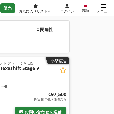
販売
言語
お気に入りリスト
(0)
ログイン
メニュー
関連性
小型広告
シフト ステージV CIS
Hexashift Stage V
 km
€97,500
EXW 固定価格 消費税別
お問い合わせを送信