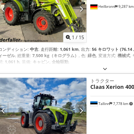
Heilbronn
9,287 k
1
/
15
コンディション:
中古
, 走行距離:
1,061 km
, 出力:
56 キロワット (76.14
ィーゼル
, 総重量:
7,500 kg（キログラム）
, 色:
緑色
, 変速方式:
機械式
,
間:
1,061 h
, 装備:
キャビン, 全輪駆動
,
トラクター
Claas
Xerion 40
Tallinn
7,778 km