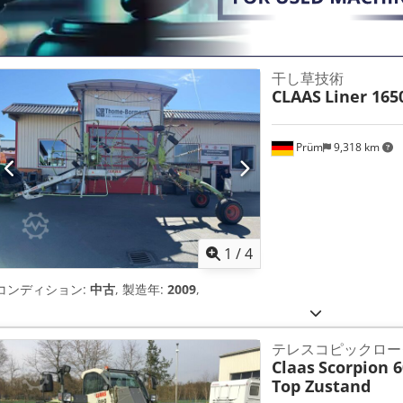
干し草技術
CLAAS
Liner 165
Prüm
9,318 km
1
/
4
コンディション:
中古
, 製造年:
2009
,
テレスコピックロー
Claas
Scorpion 6
Top Zustand