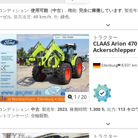
コンディション:
使用可能（中古）
, 機能:
完全に稼働しています
, 製造年
ーゼル
, 最高速度:
40 km/h
, 色:
緑色
,
トラクター
CLAAS
Arion 470
Ackerschlepper
Eilenburg
8,931 km
1
/
20
コンディション:
中古
, 製造年:
2023
, 稼働時間:
1,300 h
, 出力:
113 キロワ
ントリンケージ, 全輪駆動
,
トラクター