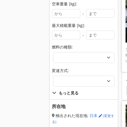
空車重量 [kg]:
-
最大積載重量 [kg]:
-
燃料の種類:
変速方式:
cp
Manitou Mt 835
Jcb 8025 Zts
Jcb 8018
もっと見る
所在地
検出された現在地:
日本
(変更す
る)