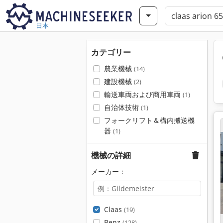
日本
カテゴリー
農業機械
(14)
建設機械
(2)
輸送車両および商用車両
(1)
自治体技術
(1)
フォークリフト＆構内搬送機
器
(1)
機械の詳細
メーカー：
Claas
(19)
Benz
(128)