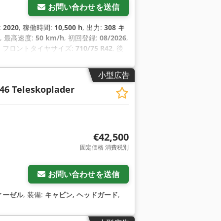
お問い合わせを送信
:
2020
, 稼働時間:
10,500 h
, 出力:
308 キ
, 最高速度:
50 km/h
, 初回登録:
08/2026
,
, フロントタイヤサイズ:
710/75 R42
, 後
／車両番号:
WCLT7830078300894
, 装備:
ローダー, 油圧, 照明, 追加ヘッドライト
,
小型広告
46 Teleskoplader
€42,500
固定価格 消費税別
お問い合わせを送信
ィーゼル
, 装備:
キャビン, ヘッドガード
,