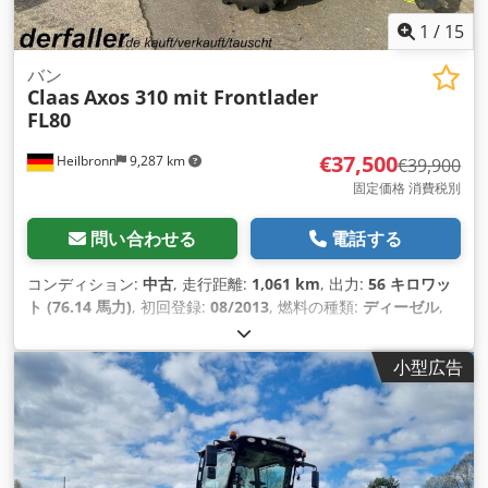
1
/
15
バン
Claas
Axos 310 mit Frontlader
FL80
€37,500
Heilbronn
9,287 km
€39,900
固定価格 消費税別
問い合わせる
電話する
コンディション:
中古
, 走行距離:
1,061 km
, 出力:
56 キロワッ
ト (76.14 馬力)
, 初回登録:
08/2013
, 燃料の種類:
ディーゼル
,
総重量:
7,500 kg（キログラム）
, 色:
緑色
, 変速方式:
機械式
,
サスペンション:
その他
, 座席数:
2
, 稼働時間:
1,061 h
, 装備:
キ
小型広告
ャビン, 全輪駆動
,