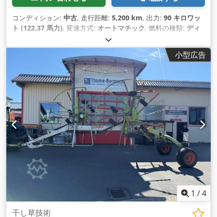
コンディション:
中古
, 走行距離:
5,200 km
, 出力:
90 キロワッ
ト (122.37 馬力)
, 変速方式:
オートマチック
, 燃料の種類:
ディ
ーゼル
, 色:
緑色
, 総重量:
8,500 kg（キログラム）
, 空車重量:
5
kg（キログラム）
, 最大積載重量:
2,900 kg（キログラム）
, 揚
小型広告
程:
6,150,000 mm
, 座席数:
1
, 初回登録:
01/2016
, 稼働時間:
5,200 h
, 全高:
46,800 mm
, 運転席:
その他
, ホイールベース:
2,850 mm
,
1
/
4
干し草技術