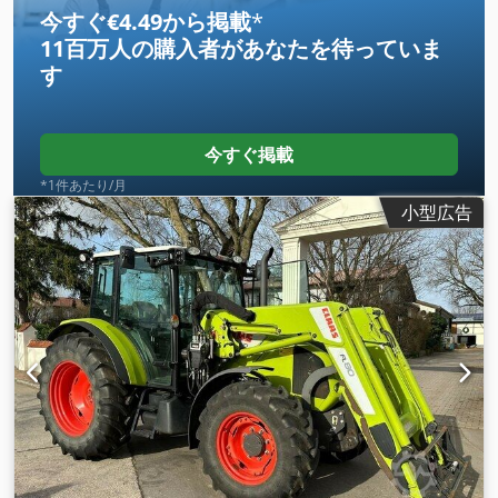
今すぐ€4.49から掲載
*
11百万人の購入者
があなたを待っていま
す
今すぐ掲載
*1件あたり/月
小型広告