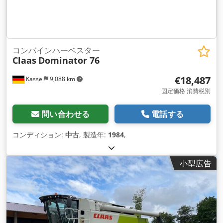
コンバインハーベスター
Claas
Dominator 76
€18,487
Kassel
9,088 km
固定価格 消費税別
問い合わせる
電話する
コンディション:
中古
, 製造年:
1984
,
小型広告