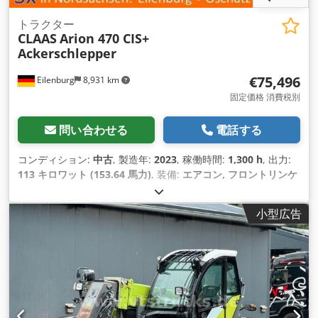
トラクター
CLAAS
Arion 470 CIS+
Ackerschlepper
€75,496
Eilenburg
8,931 km
固定価格 消費税別
問い合わせる
電話する
コンディション:
中古
, 製造年:
2023
, 稼働時間:
1,300 h
, 出力:
113 キロワット (153.64 馬力)
, 装備:
エアコン, フロントリンケ
ージ, 全輪駆動
,
小型広告