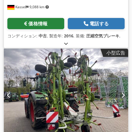
Kassel
9,088 km
価格情報
電話する
コンディション:
中古
, 製造年:
2016
, 装備:
圧縮空気ブレーキ
,
小型広告