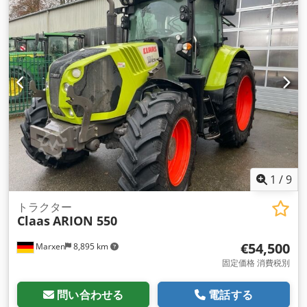
1
/
9
トラクター
Claas
ARION 550
€54,500
Marxen
8,895 km
固定価格 消費税別
問い合わせる
電話する