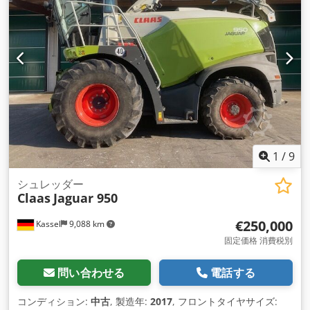
1
/
9
シュレッダー
Claas
Jaguar 950
€250,000
Kassel
9,088 km
固定価格 消費税別
問い合わせる
電話する
コンディション:
中古
, 製造年:
2017
, フロントタイヤサイズ: