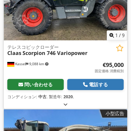
1
/
9
テレスコピックローダー
Claas
Scorpion 746 Variopower
€95,000
Kassel
9,088 km
固定価格 消費税別
問い合わせる
電話する
コンディション:
中古
, 製造年:
2020
,
小型広告