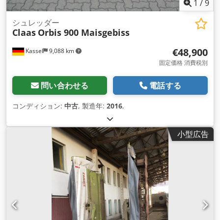
1
/
9
シュレッダー
Claas
Orbis 900 Maisgebiss
€48,900
Kassel
9,088 km
固定価格 消費税別
問い合わせる
電話する
コンディション:
中古
, 製造年:
2016
,
小型広告