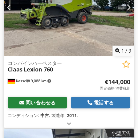
1
/
9
コンバインハーベスター
Claas
Lexion 760
€144,000
Kassel
9,088 km
固定価格 消費税別
問い合わせる
電話する
コンディション:
中古
, 製造年:
2011
,
小型広告