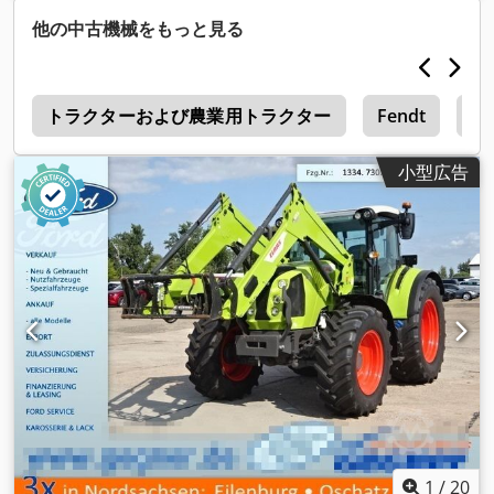
08/2026
, 色:
緑色
, 総重量:
18,000 kg（キログラム）
, フロント
他の中古機械をもっと見る
タイヤサイズ:
710/75 R42
, 後輪タイヤサイズ:
710/75 R42
, 全
高:
3,941 mm
, 全長:
7,593 mm
, 機械／車両番号:
WCLT7830078300894
, 装備:
エアコン, キャビン, フロント
8
PTO（パワーテイクオフ）, フロントエンドローダー, 油圧, 照
トラクターおよび農業用トラクター
Fendt
Fe
明, 追加ヘッドライト
,
小型広告
1
/
20