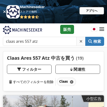
Machineseeker
アプリへ
ストアで無料
販売
検索
Claas Ares 557 Atz 中古を買う
(19)
フィルター
関連性
Claas
すべてのフィルターを削除
小型広告