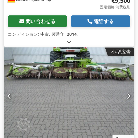
€9,500
固定価格 消費税別
問い合わせる
電話する
コンディション:
中古
, 製造年:
2014
,
小型広告