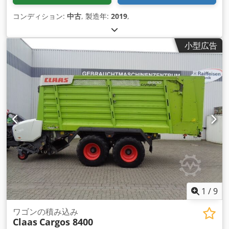
コンディション:
中古
, 製造年:
2019
,
小型広告
1
/
9
ワゴンの積み込み
Claas
Cargos 8400