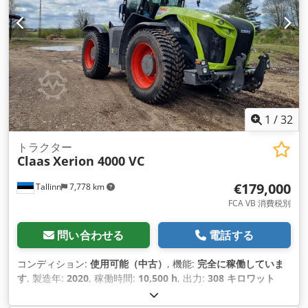
1
/
32
トラクター
Claas
Xerion 4000 VC
€179,000
Tallinn
7,778 km
FCA VB 消費税別
問い合わせる
電話する
コンディション:
使用可能（中古）
, 機能:
完全に稼働していま
す
, 製造年:
2020
, 稼働時間:
10,500 h
, 出力:
308 キロワット
(418.76 馬力)
, エンジンメーカー:
Mercedes
, 変速方式:
その他
,
最高速度:
50 km/h
, 初回登録:
08/2026
, 次回検査（TÜV）: