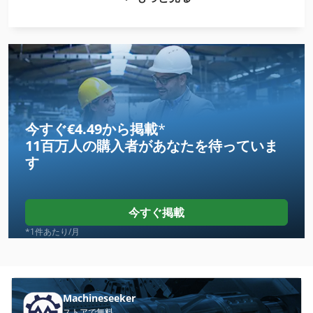
Claas Arion 420 Cis
Claas Arion 510 Cis
Claas Arion 530 Cis
Claas Arion 540
Claas Arion 540 Cebis
今すぐ€4.49から掲載
*
11百万人の購入者
があなたを待っていま
Claas Arion 550 Cebis
す
Claas Arion 550 Cmatic
Claas Arion 630 Cis
今すぐ掲載
Claas Arion 640
*1件あたり/月
Claas Arion 640 Cis
Claas Arion 650 Cebis
Machineseeker
ストアで無料