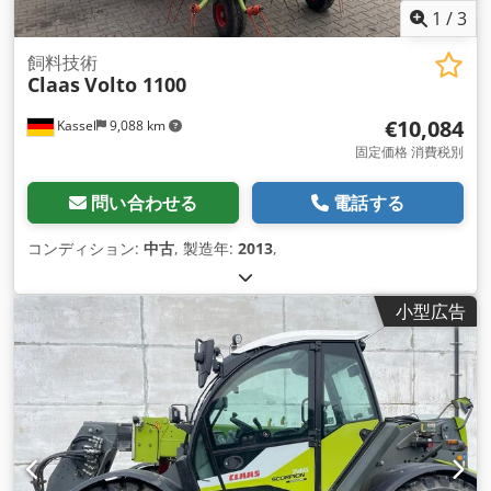
1
/
3
飼料技術
Claas
Volto 1100
€10,084
Kassel
9,088 km
固定価格 消費税別
問い合わせる
電話する
コンディション:
中古
, 製造年:
2013
,
小型広告