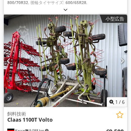
800/70R32
, 後輪タイヤサイズ:
600/65R28
,
小型広告
1
/
6
飼料技術
Claas
1100T Volto
Kassel
9,088 km