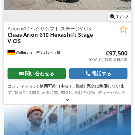
1
/
22
Arion 610 ヘクサシフト ステージV CIS
Claas
Arion 610 Hexashift Stage
V CIS
€97,500
Wallersheim
9,316 km
EXW 固定価格 消費税別
問い合わせる
電話する
コンディション:
使用可能（中古）
, 機能:
完全に稼働していま
す
, 製造年:
2022
, 稼働時間:
930 h
, 燃料の種類:
ディーゼル
, 最
高速度:
40 km/h
, 色:
緑色
,