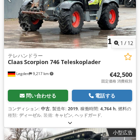
1
/
12
テレハンドラー
Claas
Scorpion 746 Teleskoplader
€42,500
Legden
9,217 km
固定価格 消費税別
問い合わせる
電話する
コンディション:
中古
, 製造年:
2019
, 稼働時間:
4,764 h
, 燃料の
種類:
ディーゼル
, 装備:
キャビン, ヘッドガード
,
小型広告