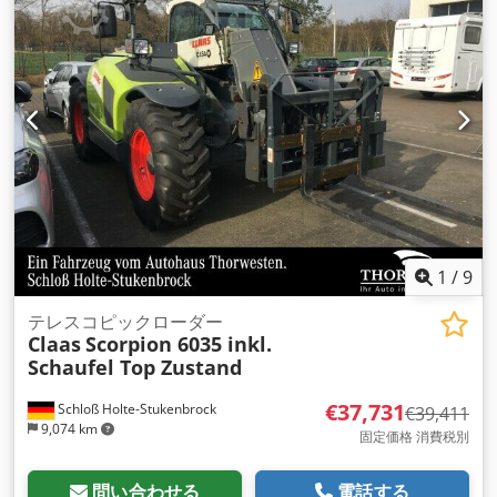
1
/
9
テレスコピックローダー
Claas
Scorpion 6035 inkl.
Schaufel Top Zustand
€37,731
Schloß Holte-Stukenbrock
€39,411
9,074 km
固定価格 消費税別
問い合わせる
電話する