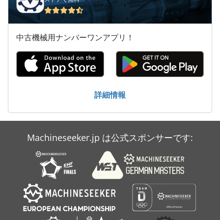
Claas Axion 810 Cmatic
Claas Axion 820
中古機械用ナンバーワンアプリ！
Claas Axion 840 Cmatic
Claas Axion 850 Cebis
Claas Axos 330
詳細情報
Claas Axos 340 C
Claas Celtis 446 Rx
Machineseeker.jp は公式スポンサーです:
Claas Rollant 355 Rc
Claas Volto 670