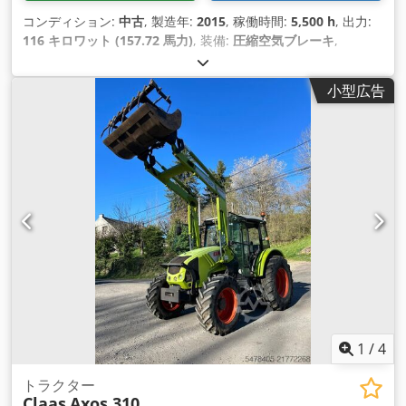
コンディション:
中古
, 製造年:
2015
, 稼働時間:
5,500 h
, 出力:
116 キロワット (157.72 馬力)
, 装備:
圧縮空気ブレーキ
,
小型広告
1
/
4
トラクター
Claas
Axos 310