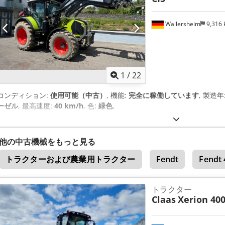
Wallersheim
9,316
1
/
22
コンディション:
使用可能（中古）
, 機能:
完全に稼働しています
, 製造年
ーゼル
, 最高速度:
40 km/h
, 色:
緑色
,
他の中古機械をもっと見る
トラクターおよび農業用トラクター
Fendt
Fendt 
トラクター
Claas
Xerion 40