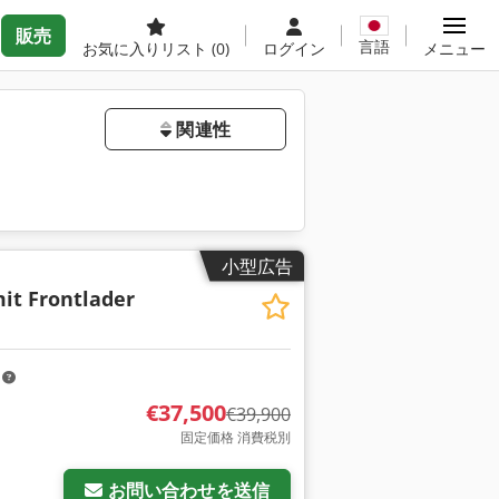
販売
言語
お気に入りリスト
(0)
ログイン
メニュー
関連性
小型広告
it Frontlader
m
€37,500
€39,900
固定価格 消費税別
お問い合わせを送信