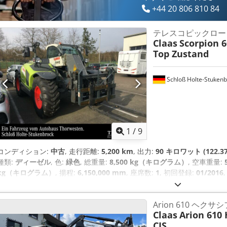
+44 20 806 810 84
テレスコピックロー
Claas
Scorpion 6
Top Zustand
Schloß Holte-Stukenb
1
/
9
コンディション:
中古
, 走行距離:
5,200 km
, 出力:
90 キロワット (122.3
種類:
ディーゼル
, 色:
緑色
, 総重量:
8,500 kg（キログラム）
, 空車重量:
kg（キログラム）
, 揚程:
6,150,000 mm
, 座席数:
1
, 初回登録:
01/2016
転席:
その他
, ホイールベース:
2,850 mm
,
Arion 610 ヘクサ
Claas
Arion 610 
CIS