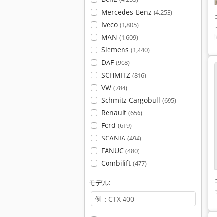
Mercedes-Benz
(4,253)
Iveco
(1,805)
MAN
(1,609)
Siemens
(1,440)
DAF
(908)
SCHMITZ
(816)
VW
(784)
Schmitz Cargobull
(695)
Renault
(656)
Ford
(619)
SCANIA
(494)
FANUC
(480)
Combilift
(477)
モデル: