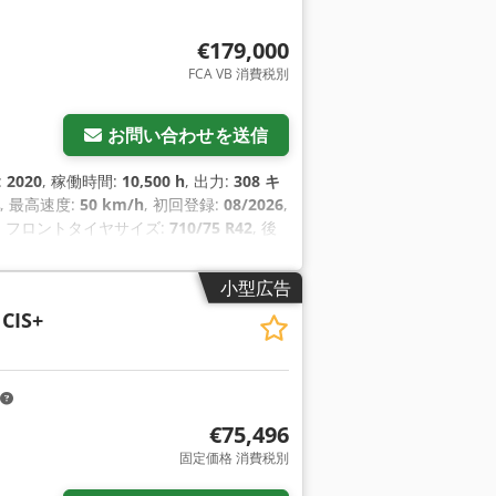
€179,000
FCA VB 消費税別
お問い合わせを送信
:
2020
, 稼働時間:
10,500 h
, 出力:
308 キ
, 最高速度:
50 km/h
, 初回登録:
08/2026
,
, フロントタイヤサイズ:
710/75 R42
, 後
／車両番号:
WCLT7830078300894
, 装備:
ローダー, 油圧, 照明, 追加ヘッドライト
,
小型広告
 CIS+
€75,496
固定価格 消費税別