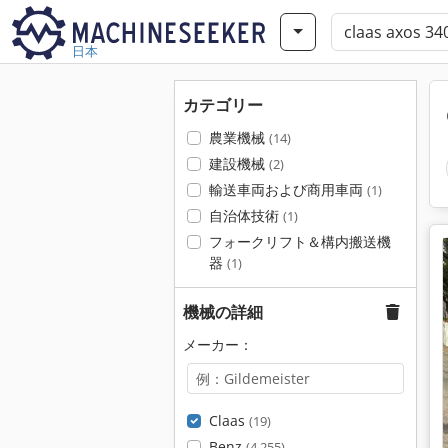
日本
カテゴリー
農業機械
(14)
建設機械
(2)
輸送車両および商用車両
(1)
自治体技術
(1)
フォークリフト＆構内搬送機
器
(1)
機械の詳細
メーカー：
Claas
(19)
Benz
(4,255)