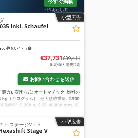
今すぐ掲載
*1件あたり/月
小型広告
ダー
035 inkl. Schaufel
rock
9,074 km
€37,731
€39,411
固定価格 消費税別
お問い合わせを送信
7 馬力)
, 変速方式:
オートマチック
, 燃料の
5 kg（キログラム）
, 最大積載重量:
2,900
, 稼働時間:
5,200 h
, 全高:
46,800 mm
, 運
小型広告
シフト ステージV CIS
Hexashift Stage V