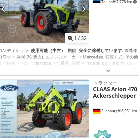
Tallinn
7,778 km
1
/
32
コンディション:
使用可能（中古）
, 機能:
完全に稼働しています
, 製造年
ロワット (418.76 馬力)
, エンジンメーカー:
Mercedes
, 変速方式:
その他
次回検査（TÜV）:
08/2026
, 色:
緑色
, 総重量:
18,000 kg（キログラム）
輪タイヤサイズ:
710/75 R42
, 全高:
3,941 mm
, 全長:
7,593 mm
, 機械
エアコン, キャビン, フロントPTO（パワーテイクオフ）, フロントエンド
トラクター
CLAAS
Arion 470
Ackerschlepper
Eilenburg
8,931 km