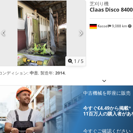
芝刈り機
Claas
Disco 8400
Kassel
9,088 km
1
/
5
コンディション:
中古
, 製造年:
2014
,
中古機械を即座に販売
今すぐ€4.49から掲載
*
11百万人の購入者
があ
今すぐご確認ください