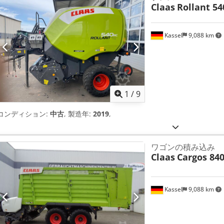
Claas
Rollant 5
Kassel
9,088 km
1
/
9
コンディション:
中古
, 製造年:
2019
,
ワゴンの積み込み
Claas
Cargos 84
Kassel
9,088 km