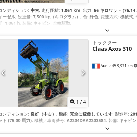
コンディション:
中古
, 走行距離:
1,061 km
, 出力:
56 キロワット (76.14
ィーゼル
, 総重量:
7,500 kg（キログラム）
, 色:
緑色
, 変速方式:
機械式
,
間:
1,061 h
, 装備:
キャビン, 全輪駆動
,
トラクター
Claas
Axos 310
Aurillac
9,971 km
1
/
4
コンディション:
良好（中古）
, 機能:
完全に稼働しています
, 製造年:
20
ット (75.00 馬力)
, 機械／車両番号:
A2204DAA2203584
, 装備:
キャビン