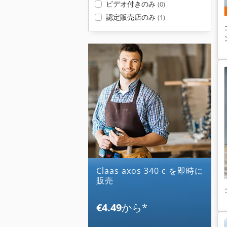
ビデオ付きのみ
(0)
認定販売店のみ
(1)
claas axos 340 c を即時に
販売
€4.49
から
*