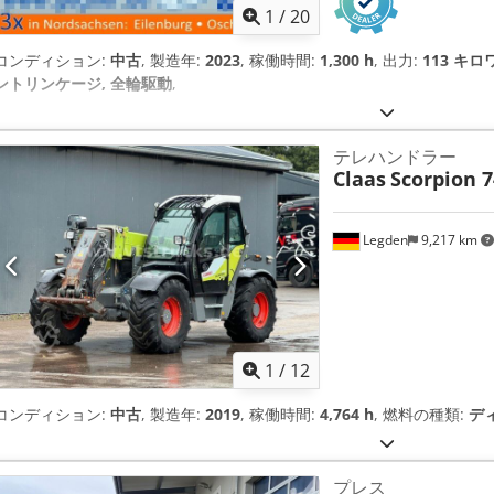
1
/
20
コンディション:
中古
, 製造年:
2023
, 稼働時間:
1,300 h
, 出力:
113 キロワ
ントリンケージ, 全輪駆動
,
テレハンドラー
Claas
Scorpion 7
Legden
9,217 km
1
/
12
コンディション:
中古
, 製造年:
2019
, 稼働時間:
4,764 h
, 燃料の種類:
デ
プレス