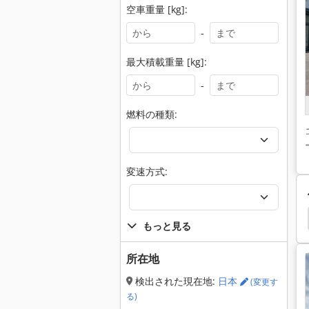
空車重量 [kg]:
-
最大積載重量 [kg]:
-
燃料の種類:
変速方式:
cp
Manitou Mt 835
Jcb 8025 Zts
Jcb 8018
もっと見る
所在地
検出された現在地:
日本
(変更す
る)