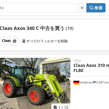
検索
Claas Axos 340 C 中古を買う
(19)
Claas
すべてのフィルターを削除
バン
Claas
Axos 310 m
FL80
Heilbronn
9,287 k
1
/
15