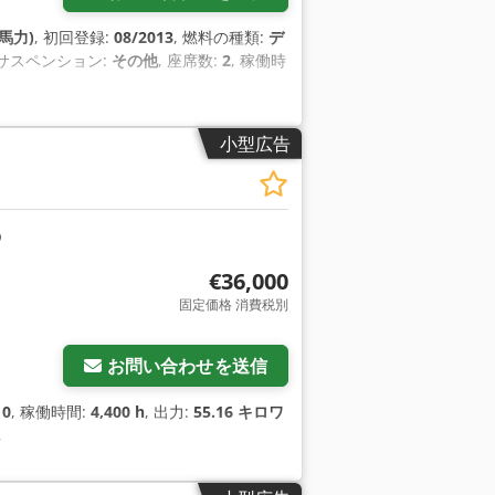
 馬力)
, 初回登録:
08/2013
, 燃料の種類:
デ
 サスペンション:
その他
, 座席数:
2
, 稼働時
小型広告
€36,000
固定価格 消費税別
お問い合わせを送信
10
, 稼働時間:
4,400 h
, 出力:
55.16 キロワ
,