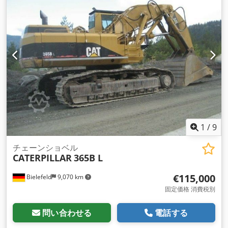
1
/
9
チェーンショベル
CATERPILLAR
365B L
€115,000
Bielefeld
9,070 km
固定価格 消費税別
問い合わせる
電話する