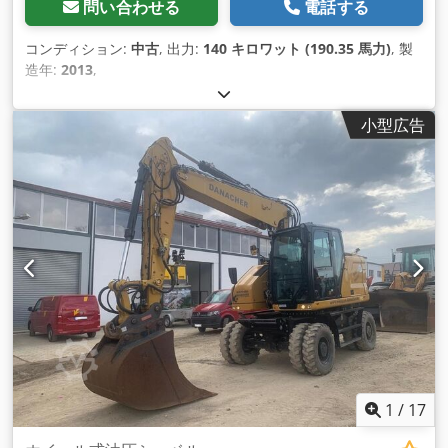
問い合わせる
電話する
コンディション:
中古
, 出力:
140 キロワット (190.35 馬力)
, 製
造年:
2013
,
小型広告
1
/
17