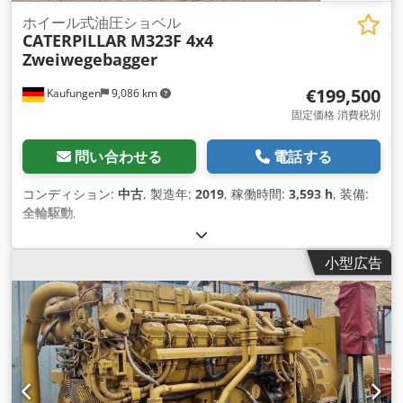
ホイール式油圧ショベル
CATERPILLAR
M323F 4x4
Zweiwegebagger
€199,500
Kaufungen
9,086 km
固定価格 消費税別
問い合わせる
電話する
コンディション:
中古
, 製造年:
2019
, 稼働時間:
3,593 h
, 装備:
全輪駆動
,
小型広告