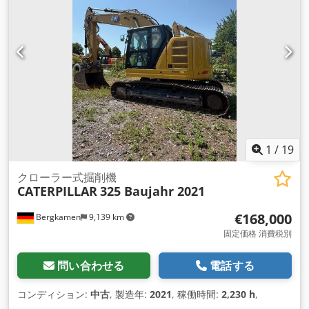
1
/
19
クローラー式掘削機
CATERPILLAR
325 Baujahr 2021
€168,000
Bergkamen
9,139 km
固定価格 消費税別
問い合わせる
電話する
コンディション:
中古
, 製造年:
2021
, 稼働時間:
2,230 h
,