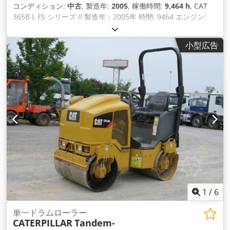
コンディション:
中古
, 製造年:
2005
, 稼働時間:
9,464 h
, CAT
365B L FS シリーズ II 製造年：2005年 時間: 9464 エンジン:
Cat 3196 ATAAC kW / HP: 297 / 404 重量: 73,340 kg 履帯:
650mm 3グローサー履帯 バケット: 4.00m³ Cedpjwlimqefx
小型広告
Agmsrf 掘削深度：2,480mm ダンピング高さ：10,960mm 装
置：中央潤滑システム 空調 無線 技術的にも外観的にも完璧な
状態の機械、すぐに利用可能
1
/
6
単一ドラムローラー
CATERPILLAR
Tandem-