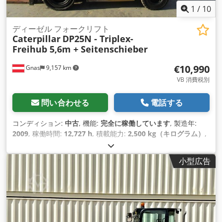
1
/
10
ディーゼル フォークリフト
Caterpillar
DP25N - Triplex-
Freihub 5,6m + Seitenschieber
€10,990
Gnas
9,157 km
VB 消費税別
問い合わせる
電話する
コンディション:
中古
, 機能:
完全に稼働しています
, 製造年:
2009
, 稼働時間:
12,727 h
, 積載能力:
2,500 kg（キログラム）
,
揚程:
5,600 mm
, 燃料の種類:
ディーゼル
, マスト型式:
トリプ
レックス
, 建設高:
2,370 mm
, 出力:
38 キロワット (51.67 馬
小型広告
力)
, 駆動方式:
Diesel
,