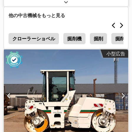
造年:
2017
, 稼働時間:
7,500 h
,
他の中古機械をもっと見る
ー
クローラーショベル
掘削機
掘削
掘削 重
小型広告