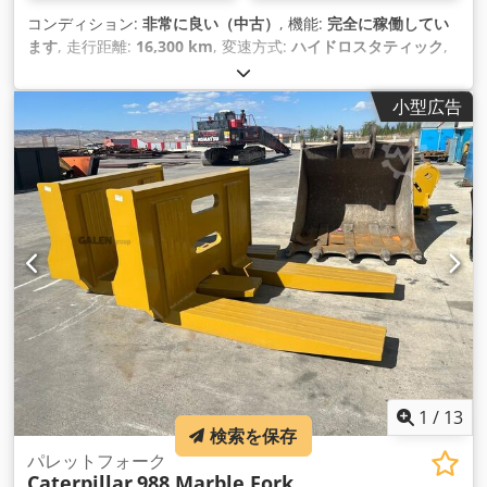
コンディション:
非常に良い（中古）
, 機能:
完全に稼働してい
ます
, 走行距離:
16,300 km
, 変速方式:
ハイドロスタティック
,
燃料の種類:
ディーゼル
, 総重量:
30,800 kg（キログラム）
, 空
車重量:
30,800 kg（キログラム）
, 揚程:
6,900 mm
, 駆動状態:
小型広告
90 パーセント
, チェーンの状態:
90 パーセント
, 座席数:
1
, ショ
ベル容量:
3 m³
, サスペンション:
鋼
, 製造年:
2018
, 稼働時間:
15,999 h
, 装備:
ABS（アンチロック・ブレーキ・システム）,
エアコン, キャビン, スチールトラック, デファレンシャルロッ
ク, ヘッドガード, リアピックアップ, 低騒音, 傾斜キャリッジ,
油圧, 車載コンピュータ, 追加ヘッドライト
,
1
/
13
検索を保存
パレットフォーク
Caterpillar
988 Marble Fork