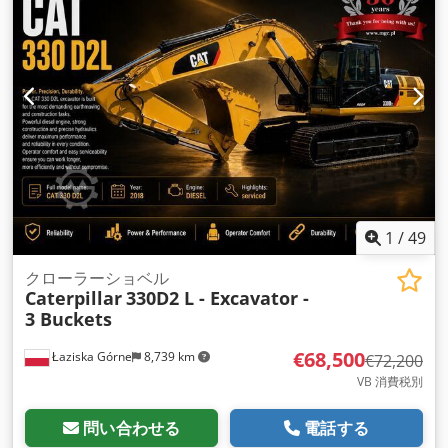
1
/
49
クローラーショベル
Caterpillar
330D2 L - Excavator -
3 Buckets
€68,500
Łaziska Górne
8,739 km
€72,200
VB 消費税別
問い合わせる
電話する