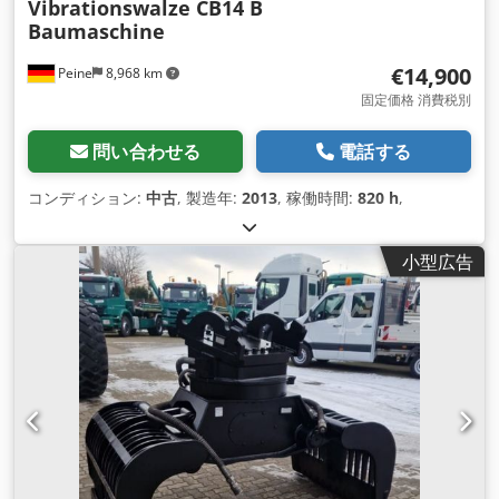
Vibrationswalze CB14 B
Baumaschine
€14,900
Peine
8,968 km
固定価格 消費税別
問い合わせる
電話する
コンディション:
中古
, 製造年:
2013
, 稼働時間:
820 h
,
小型広告