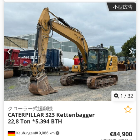
小型広告
1
/
32
クローラー式掘削機
CATERPILLAR
323 Kettenbagger
22,8 Ton *5.394 BTH
€84,900
Kaufungen
9,086 km