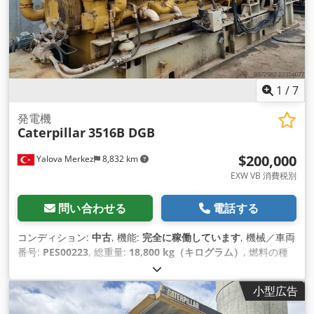
1
/
7
発電機
Caterpillar
3516B DGB
$200,000
Yalova Merkez
8,832 km
EXW VB 消費税別
問い合わせる
電話する
コンディション:
中古
, 機能:
完全に稼働しています
, 機械／車両
番号:
PES00223
, 総重量:
18,800 kg（キログラム）
, 燃料の種
類:
ディーゼル
, 出力:
1,650 キロワット (2,243.37 馬力)
, 出力電
流:
2,096 A
, 出力電圧:
440 V
, 出力周波数:
60 ヘルツ
, 出力電流
小型広告
の種類:
三相
, 定格出力:
1,525 キロワット (2,073.42 馬力)
, 定格
（見かけ上）電力:
2,187 kVA（キロボルトアンペア）
, 定格出