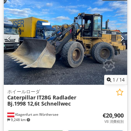
1
/
14
ホイールローダ
Caterpillar
IT28G Radlader
Bj.1998 12,6t Schnellwec
€20,900
Klagenfurt am Wörthersee
9,248 km
VB 消費税別