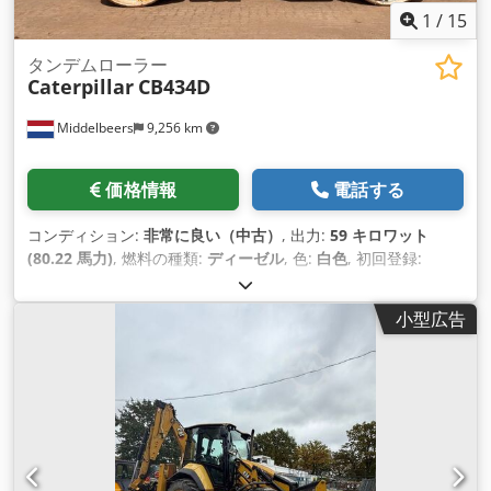
1
/
15
タンデムローラー
Caterpillar
CB434D
Middelbeers
9,256 km
価格情報
電話する
コンディション:
非常に良い（中古）
, 出力:
59 キロワット
(80.22 馬力)
, 燃料の種類:
ディーゼル
, 色:
白色
, 初回登録:
04/2005
, 製造年:
2005
, 稼働時間:
3,310 h
,
小型広告