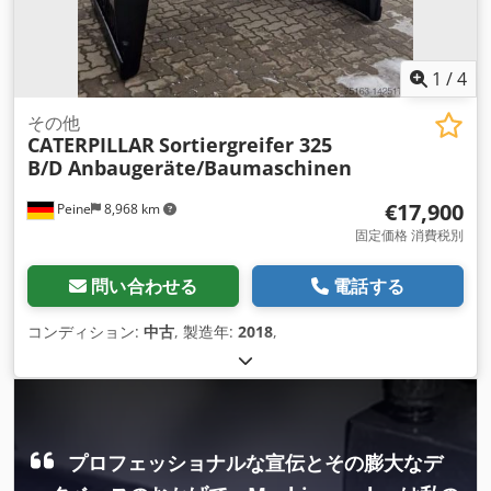
1
/
4
その他
CATERPILLAR
Sortiergreifer 325
B/D Anbaugeräte/Baumaschinen
€17,900
Peine
8,968 km
固定価格 消費税別
問い合わせる
電話する
コンディション:
中古
, 製造年:
2018
,
プロフェッショナルな宣伝とその膨大なデ