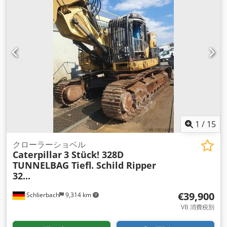
1
/
15
クローラーショベル
Caterpillar
3 Stück! 328D
TUNNELBAG Tiefl. Schild Ripper
32...
€39,900
Schlierbach
9,314 km
VB 消費税別