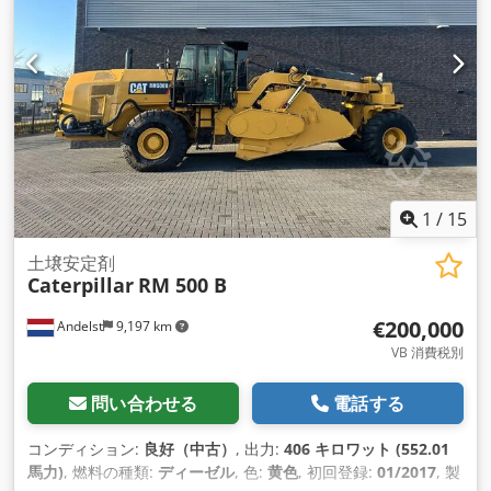
1
/
15
土壌安定剤
Caterpillar
RM 500 B
€200,000
Andelst
9,197 km
VB 消費税別
問い合わせる
電話する
コンディション:
良好（中古）
, 出力:
406 キロワット (552.01
馬力)
, 燃料の種類:
ディーゼル
, 色:
黄色
, 初回登録:
01/2017
, 製