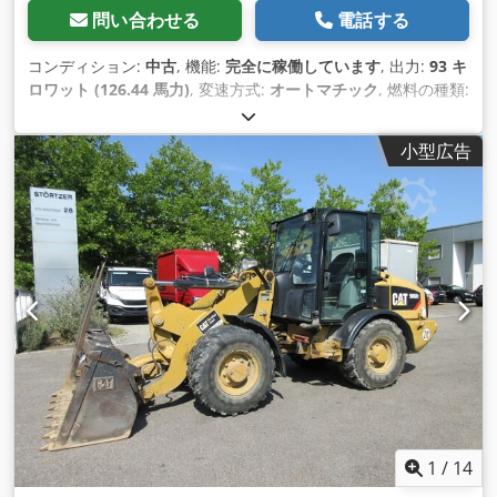
問い合わせる
電話する
コンディション:
中古
, 機能:
完全に稼働しています
, 出力:
93 キ
ロワット (126.44 馬力)
, 変速方式:
オートマチック
, 燃料の種類:
ディーゼル
, 空車重量:
12,600 kg（キログラム）
, 運転質量:
12,600 kg（キログラム）
, アクスル構成:
4x4
, 初回登録:
小型広告
10/1998
, 製造年:
1998
, 稼働時間:
17,762 h
, 燃料:
ディーゼル
,
装備:
パレットフォーク, 全輪駆動
,
1
/
14