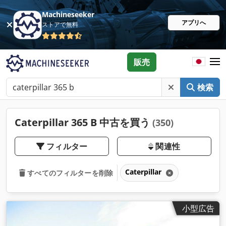
Machineseeker
アプリへ
ストアで無料
販売
検索
Caterpillar 365 B 中古を買う
(350)
フィルター
関連性
Caterpillar
すべてのフィルターを削除
小型広告