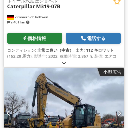
ホイール式油圧ショベル
Caterpillar
M319-07B
Zimmern ob Rottweil
9,401 km
価格情報
電話する
コンディション:
非常に良い（中古）
, 出力:
112 キロワット
(152.28 馬力)
, 製造年:
2022
, 稼働時間:
2,857 h
, 装備:
エアコ
ン
,
小型広告