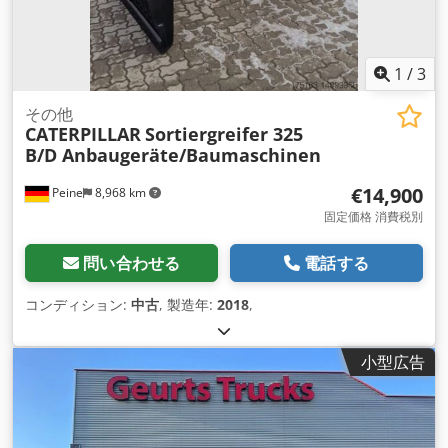
1
/
3
その他
CATERPILLAR
Sortiergreifer 325
B/D Anbaugeräte/Baumaschinen
€14,900
Peine
8,968 km
固定価格 消費税別
問い合わせる
電話する
コンディション:
中古
, 製造年:
2018
,
小型広告