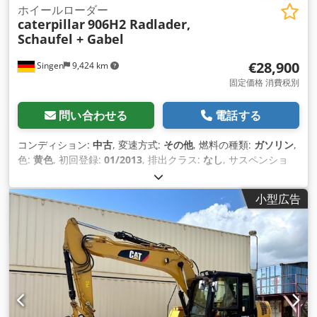
ホイールローダー
caterpillar
906H2 Radlader,
Schaufel + Gabel
€28,900
Singen
9,424 km
固定価格 消費税別
問い合わせる
電話する
コンディション:
中古
, 変速方式:
その他
, 燃料の種類:
ガソリン
,
色:
黄色
, 初回登録:
01/2013
, 排出クラス:
なし
, サスペンショ
ン:
その他
, 製造年:
2013
, 稼働時間:
3,700 h
, 運転席:
その他
,
小型広告