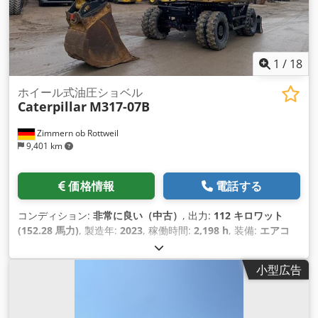
1
/
18
ホイール式油圧ショベル
Caterpillar
M317-07B
Zimmern ob Rottweil
9,401 km
価格情報
電話する
コンディション:
非常に良い（中古）
, 出力:
112 キロワット
(152.28 馬力)
, 製造年:
2023
, 稼働時間:
2,198 h
, 装備:
エアコ
ン, キャビン
,
小型広告