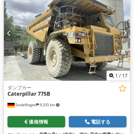
力:
1,525 キロワット (2,073.42 馬力)
, 連続（見かけ）電力:
2,187 kVA（キロボルトアンペア）
, 全長:
6,705 mm
, 全幅:
1,988 mm
, 全高:
1,537 mm
, 最大回転速度:
1,200 回転/分
, エ
ンジンメーカー:
Caterpillar
, 冷却方式:
水
,
1
/
17
ダンプカー
Caterpillar
775B
Sindelfingen
9,335 km
価格情報
電話する