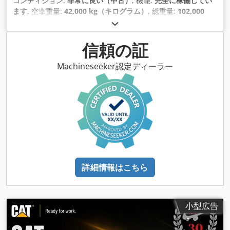
コンディション:
非常に良い（中古）
, 機能:
完全に稼働してい
ます
, 空車重量:
42,000 kg（キログラム）
, 総重量:
102,000
kg（キログラム）
, 製造年:
2009
, 稼働時間:
9,880 h
,
信頼の証
Machineseeker認定ディーラー
詳細情報はこちら
小型広告