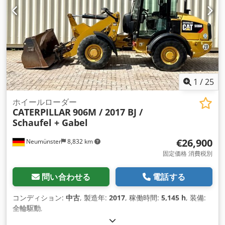
1
/
25
ホイールローダー
CATERPILLAR
906M / 2017 BJ /
Schaufel + Gabel
€26,900
Neumünster
8,832 km
固定価格 消費税別
問い合わせる
電話する
コンディション:
中古
, 製造年:
2017
, 稼働時間:
5,145 h
, 装備:
全輪駆動
,