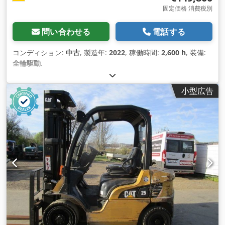
固定価格 消費税別
問い合わせる
電話する
コンディション:
中古
, 製造年:
2022
, 稼働時間:
2,600 h
, 装備:
全輪駆動
,
小型広告