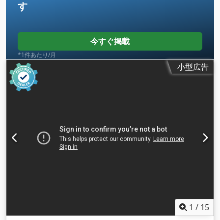
す
今すぐ掲載
*1件あたり/月
小型広告
1
/
15