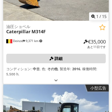
1
/
15
油圧ショベル
Caterpillar
M314F
€35,000
Deinze
9,371 km
あと11日です
詳細
コンディション:
中古
, 色:
その他
, 製造年:
2016
, 稼働時間:
5,500 h
,
小型広告