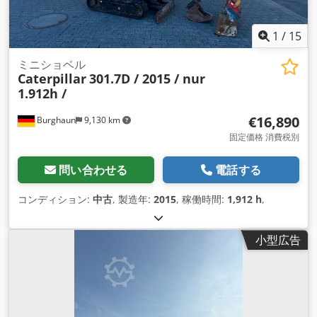
1
/
15
ミニショベル
Caterpillar
301.7D / 2015 / nur
1.912h /
€16,890
Burghaun
9,130 km
固定価格 消費税別
問い合わせる
電話する
コンディション:
中古
, 製造年:
2015
, 稼働時間:
1,912 h
,
小型広告