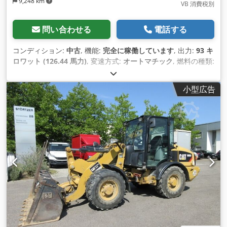
9,248 km
VB 消費税別
問い合わせる
電話する
コンディション:
中古
, 機能:
完全に稼働しています
, 出力:
93 キ
ロワット (126.44 馬力)
, 変速方式:
オートマチック
, 燃料の種類:
ディーゼル
, 空車重量:
12,600 kg（キログラム）
, 運転質量:
12,600 kg（キログラム）
, アクスル構成:
4x4
, 初回登録:
小型広告
10/1998
, 製造年:
1998
, 稼働時間:
17,762 h
, 燃料:
ディーゼル
,
装備:
パレットフォーク, 全輪駆動
,