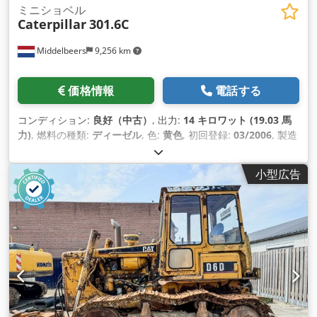
ミニショベル
Caterpillar
301.6C
Middelbeers
9,256 km
価格情報
電話する
コンディション:
良好（中古）
, 出力:
14 キロワット (19.03 馬
力)
, 燃料の種類:
ディーゼル
, 色:
黄色
, 初回登録:
03/2006
, 製造
年:
2006
, 稼働時間:
5,484 h
,
小型広告