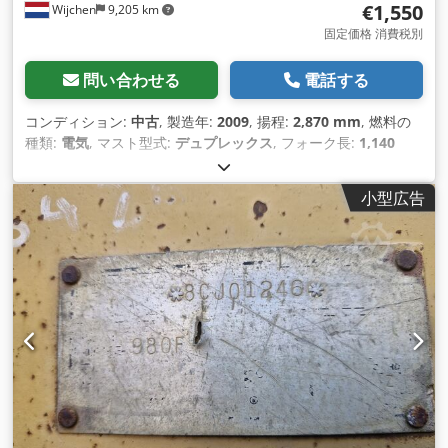
€1,550
Wijchen
9,205 km
固定価格 消費税別
問い合わせる
電話する
コンディション:
中古
, 製造年:
2009
, 揚程:
2,870 mm
, 燃料の
種類:
電気
, マスト型式:
デュプレックス
, フォーク長:
1,140
mm
, 全高:
1,950 mm
, 全長:
1,960 mm
, 全幅:
850 mm
, 色:
黒
,
小型広告