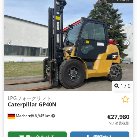
1
/
6
LPGフォークリフト
Caterpillar
GP40N
€27,980
Machern
8,945 km
VB 消費税別