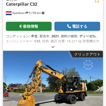
Caterpillar
C32
Apeldoorn
9,158 km
価格情報
電話する
コンディション:
中古
, 製造年:
2021
, 燃料の種類:
ディーゼル
,
エンジンメーカー:
C32
, 目的: 建設 自重: 18,221 kg 発電機出力:
1,100 kVA 輸送寸法（長さ x 幅 x 高さ）：20フィートHCコン
テナ 詳細については営業部までお問い合わせください。
クリックアウト
Csdpfxovyn A Uo Adqjrf オランダで85年以上の販売経験。 お
客様のニーズに合わせた個別のソリューションをお探しの専門
家チーム。 1000 時間または 1 年間の保証: 最適なセキュリテ
ィ。 24時間365日ご利用いただけます。 迅速なサービス。 在
庫豊富で即納可能です。