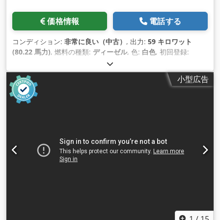
価格情報
電話する
コンディション:
非常に良い（中古）
, 出力:
59 キロワット
(80.22 馬力)
, 燃料の種類:
ディーゼル
, 色:
白色
, 初回登録:
04/2005
, 製造年:
2005
, 稼働時間:
3,310 h
,
小型広告
1
/
15