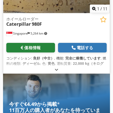
1
/
11
ホイールローダー
Caterpillar
980F
Singapore
5,264 km
価格情報
電話する
コンディション:
良好（中古）
, 機能:
完全に稼働しています
, 燃
料の種類:
ディーゼル
, 色:
黄色
, 運転質量:
22,000 kg（キログ
ラム）
, 座席数:
1
, 製造年:
1994
, 機械／車両番号:
8CJ01246
, 装
備:
キャビン
, 商品説明 中古キャタピラーホイールローダー キ
ャタピラー製 モデル CAT 980F ディーゼルエンジン 現状販売
お問い合わせ Credoumtkmopfx Adqof ヴィジャイ JPNインダ
ストリアル・トレーディング社 13A パンダンクレセント、シン
ガポール 128478
今すぐ€4.49から掲載
*
11百万人の購入者
があなたを待っていま