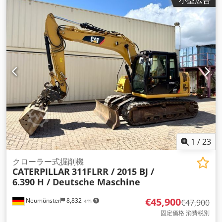
小型広告
1
/
23
クローラー式掘削機
CATERPILLAR
311FLRR / 2015 BJ /
6.390 H / Deutsche Maschine
€45,900
Neumünster
8,832 km
€47,900
固定価格 消費税別