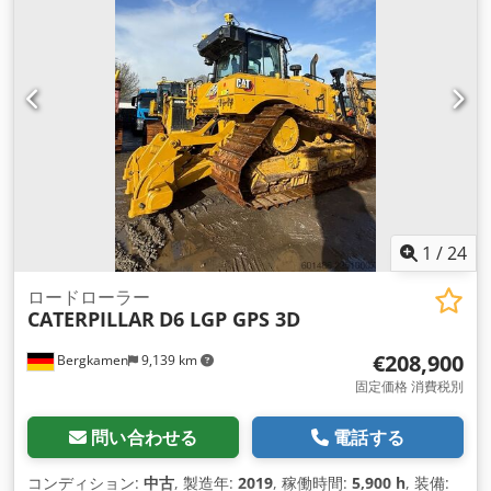
1
/
24
ロードローラー
CATERPILLAR
D6 LGP GPS 3D
€208,900
Bergkamen
9,139 km
固定価格 消費税別
問い合わせる
電話する
コンディション:
中古
, 製造年:
2019
, 稼働時間:
5,900 h
, 装備: