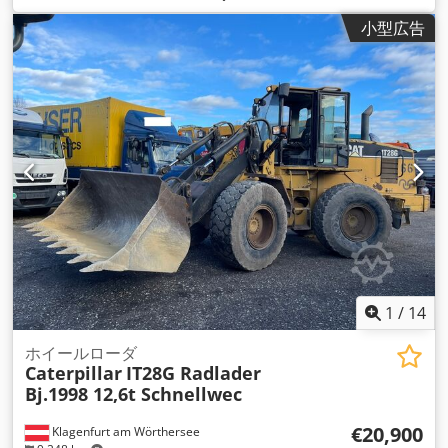
小型広告
1
/
14
ホイールローダ
Caterpillar
IT28G Radlader
Bj.1998 12,6t Schnellwec
€20,900
Klagenfurt am Wörthersee