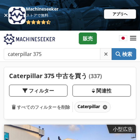
Machineseeker
アプリへ
ストアで無料
販売
検索
Caterpillar 375 中古を買う
(337)
フィルター
関連性
Caterpillar
すべてのフィルターを削除
小型広告