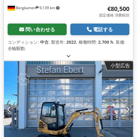
€80,500
Bergkamen
9,139 km
固定価格 消費税別
問い合わせる
電話する
コンディション:
中古
, 製造年:
2022
, 稼働時間:
2,700 h
, 装備:
全輪駆動
,
小型広告