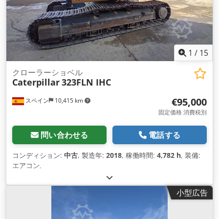
1
/
15
クローラーショベル
Caterpillar
323FLN IHC
€95,000
スペイン
10,415 km
固定価格 消費税別
問い合わせる
電話する
コンディション:
中古
, 製造年:
2018
, 稼働時間:
4,782 h
, 装備:
エアコン
,
小型広告