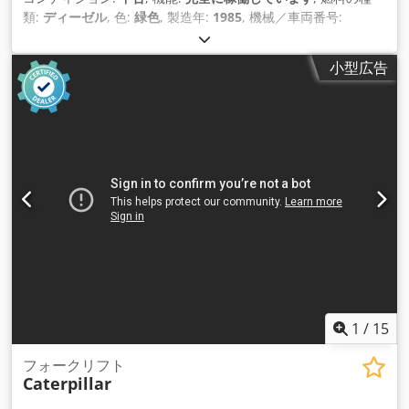
類:
ディーゼル
, 色:
緑色
, 製造年:
1985
, 機械／車両番号:
7GB01296
, 商品説明 中古catモーターグレーダー メーカー：
CATERPILLAR Cedpfx Aoul U Epodqsrf モデル 130G ディーゼ
小型広告
ルエンジン 現状販売 お問い合わせ ヴィジャイ JPNインダスト
リアル・トレーディング社 13A パンダンクレセント、シンガポ
ール 128478
1
/
15
フォークリフト
Caterpillar