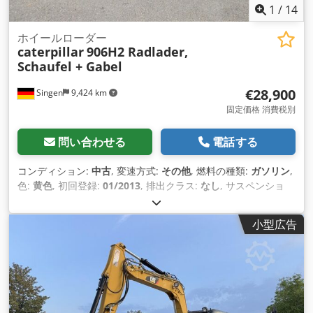
1
/
14
ホイールローダー
caterpillar
906H2 Radlader,
Schaufel + Gabel
€28,900
Singen
9,424 km
固定価格 消費税別
問い合わせる
電話する
コンディション:
中古
, 変速方式:
その他
, 燃料の種類:
ガソリン
,
色:
黄色
, 初回登録:
01/2013
, 排出クラス:
なし
, サスペンショ
ン:
その他
, 製造年:
2013
, 稼働時間:
3,700 h
, 運転席:
その他
,
小型広告