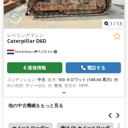
1
/
13
レベリングマシン
Caterpillar
D6D
Middelbeers
9,256 km
価格情報
電話する
コンディション:
中古
, 出力:
103 キロワット (140.04 馬力)
, 燃
料の種類:
ディーゼル
, 色:
黄色
, 製造年:
1979
,
他の中古機械をもっと見る