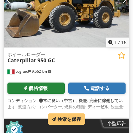
1
/
16
ホイールローダー
Caterpillar
950 GC
Lograto
9,562 km
価格情報
電話する
コンディション:
非常に良い（中古）
, 機能:
完全に稼働してい
ます
, 変速方式:
コンバーター
, 燃料の種類:
ディーゼル
, 総重量:
19,020 kg（キログラム）
, 初回登録:
01/2022
, 製造年:
2021
,
検索を保存
装備:
エアコン
,
小型広告