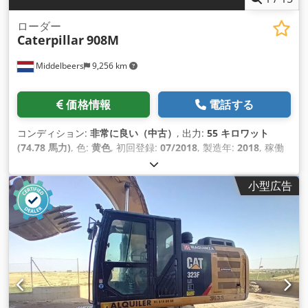
ローダー
Caterpillar
908M
Middelbeers
9,256 km
価格情報
電話する
コンディション:
非常に良い（中古）
, 出力:
55 キロワット
(74.78 馬力)
, 色:
黄色
, 初回登録:
07/2018
, 製造年:
2018
, 稼働
時間:
5,014 h
, 装備:
キャビン, 車載コンピュータ
,
小型広告