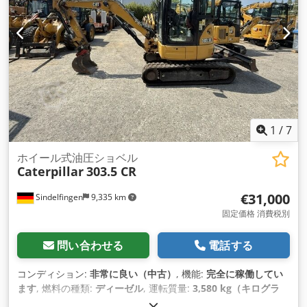
1
/
7
ホイール式油圧ショベル
Caterpillar
303.5 CR
€31,000
Sindelfingen
9,335 km
固定価格 消費税別
問い合わせる
電話する
コンディション:
非常に良い（中古）
, 機能:
完全に稼働してい
ます
, 燃料の種類:
ディーゼル
, 運転質量:
3,580 kg（キログラ
ム）
, 製造年:
2020
, 稼働時間:
2,434 h
, 装備:
ゴムクローラー
,