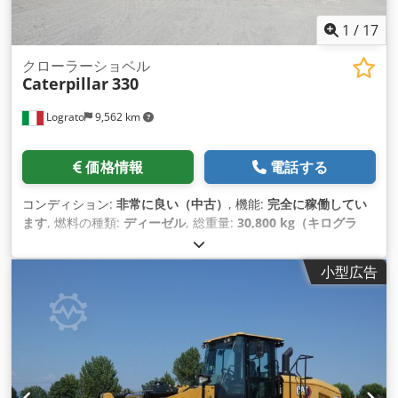
1
/
17
クローラーショベル
Caterpillar
330
Lograto
9,562 km
価格情報
電話する
コンディション:
非常に良い（中古）
, 機能:
完全に稼働してい
ます
, 燃料の種類:
ディーゼル
, 総重量:
30,800 kg（キログラ
ム）
, 製造年:
2021
, 装備:
キャビン, スチールトラック
,
小型広告