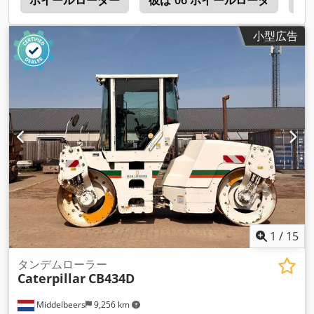
0
ホイールローダー
彼は 06 ホイールローダ
超
小型広告
1
/
15
タンデムローラー
Caterpillar
CB434D
Middelbeers
9,256 km