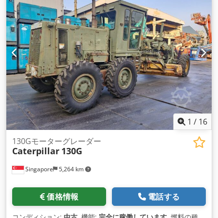
1
/
16
130Gモーターグレーダー
Caterpillar
130G
Singapore
5,264 km
価格情報
電話する
コンディション:
中古
, 機能:
完全に稼働しています
, 燃料の種