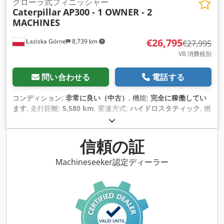
クローラ式フィニッシャー
Caterpillar
AP300 - 1 OWNER - 2
MACHINES
€26,795
Łaziska Górne
8,739 km
€27,995
VB 消費税別
問い合わせる
電話する
コンディション:
非常に良い（中古）
, 機能:
完全に稼働してい
ます
, 走行距離:
5,580 km
, 変速方式:
ハイドロスタティック
, 燃
料の種類:
ディーゼル
, 色:
黄色
, 総重量:
7,300 kg（キログラ
ム）
, 空車重量:
6,600 kg（キログラム）
, 運転質量:
8,200
kg（キログラム）
, 座席数:
2
, 製造年:
2012
, 稼働時間:
5,580 h
,
信頼の証
装備:
デファレンシャルロック, 全輪駆動, 油圧, 調節可能なシャ
ーシ
,
Machineseeker認定ディーラー