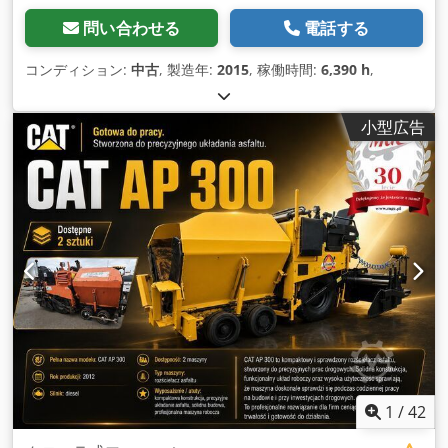
問い合わせる
電話する
コンディション:
中古
, 製造年:
2015
, 稼働時間:
6,390 h
,
小型広告
1
/
42