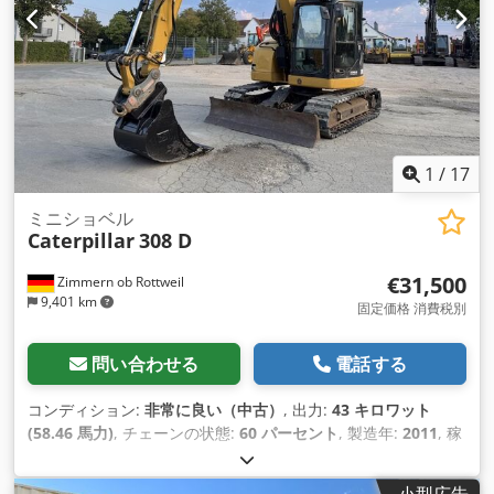
1
/
17
ミニショベル
Caterpillar
308 D
€31,500
Zimmern ob Rottweil
9,401 km
固定価格 消費税別
問い合わせる
電話する
コンディション:
非常に良い（中古）
, 出力:
43 キロワット
(58.46 馬力)
, チェーンの状態:
60 パーセント
, 製造年:
2011
, 稼
働時間:
8,204 h
, 装備:
エアコン, ゴムクローラー
,