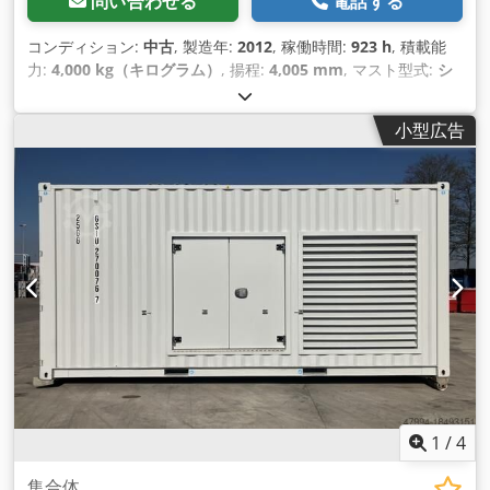
問い合わせる
電話する
コンディション:
中古
, 製造年:
2012
, 稼働時間:
923 h
, 積載能
力:
4,000 kg（キログラム）
, 揚程:
4,005 mm
, マスト型式:
シ
ンプレックス
, 建設高:
2,700 mm
, 出力:
50 キロワット (67.98
馬力)
, フォーク長:
1,200 mm
, 空車重量:
6,095 kg（キログラ
小型広告
ム）
, 全長:
3,000 mm
, 駆動方式:
Treibgas
, 建設幅:
1,415
mm
, LPGフォークリフト 荷重重心：500 フォーク幅：125
mm フォーク厚：50 mm マストタイプ: 標準 技術状態: 非常に
良い フロントタイヤタイプ: エア フロントタイヤの状態： 60 -
80 Crjdpfjl Hbmpex Adqjf リアタイヤ タイプ： 空気 リアタイ
ヤの状態： 60 - 80 説明: 状態の良い中古車。メンテナンスと
UVV検査更新済み。 保証期間3ヶ月。 サイドシフト、フォーク
ポジショナー、 第3バルブ、第4バルブ、後部作業灯、前部作業
灯、暖房、フルキャブ、
1
/
4
集合体