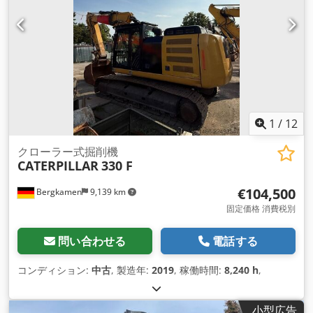
1
/
12
クローラー式掘削機
CATERPILLAR
330 F
€104,500
Bergkamen
9,139 km
固定価格 消費税別
問い合わせる
電話する
コンディション:
中古
, 製造年:
2019
, 稼働時間:
8,240 h
,
小型広告