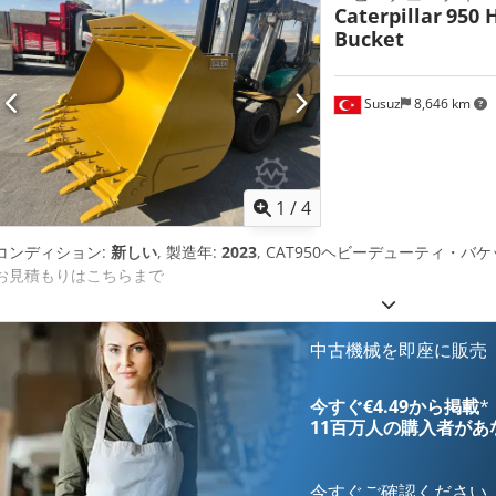
Caterpillar
950 
Bucket
Susuz
8,646 km
1
/
4
コンディション:
新しい
, 製造年:
2023
, CAT950ヘビーデューティ・バケット 
お見積もりはこちらまで
中古機械を即座に販売
今すぐ€4.49から掲載
*
11百万人の購入者
があ
今すぐご確認ください