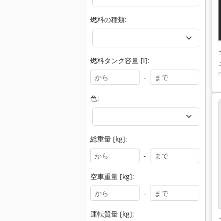
燃料の種類:
燃料タンク容量 [l]:
-
色:
総重量 [kg]:
-
空車重量 [kg]:
-
運転質量 [kg]: