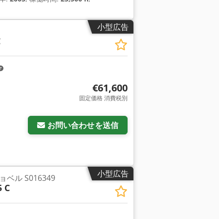
小型広告
C
€61,600
固定価格 消費税別
お問い合わせを送信
小型広告
ル S016349
5 C