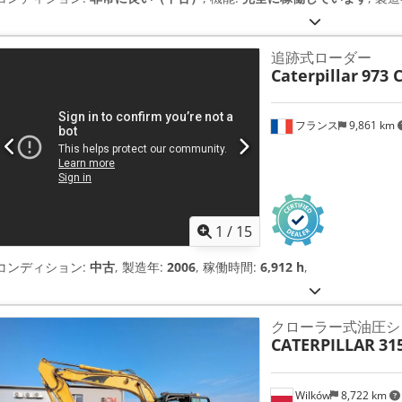
追跡式ローダー
Caterpillar
973 
フランス
9,861 km
1
/
15
コンディション:
中古
, 製造年:
2006
, 稼働時間:
6,912 h
,
クローラー式油圧ショベ
CATERPILLAR
31
Wilków
8,722 km