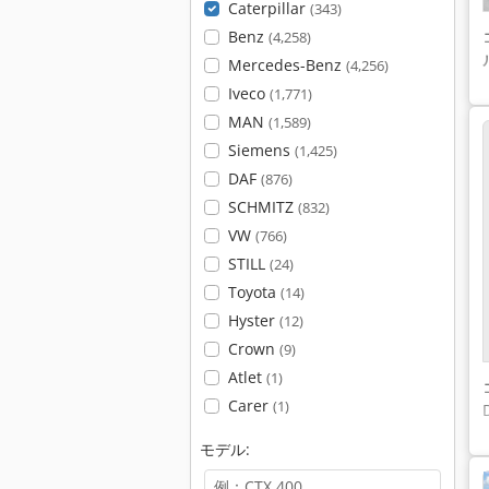
Caterpillar
(343)
Benz
(4,258)
Mercedes-Benz
(4,256)
Iveco
(1,771)
MAN
(1,589)
Siemens
(1,425)
DAF
(876)
SCHMITZ
(832)
VW
(766)
STILL
(24)
Toyota
(14)
Hyster
(12)
Crown
(9)
Atlet
(1)
Carer
(1)
モデル: