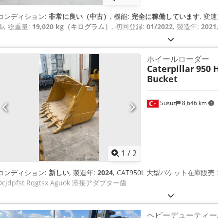
コンディション:
非常に良い（中古）
, 機能:
完全に稼働しています
, 変
ル
, 総重量:
19,020 kg（キログラム）
, 初回登録:
01/2022
, 製造年:
2021
ホイールローダー
Caterpillar
950 
Bucket
Susuz
8,646 km
1
/
2
コンディション:
新しい
, 製造年:
2024
, CAT950L 大型バケット在庫販売 エ
Dcjdpfst Rqgtsx Aguok 溶接アダプター歯
ヘビーデューティー