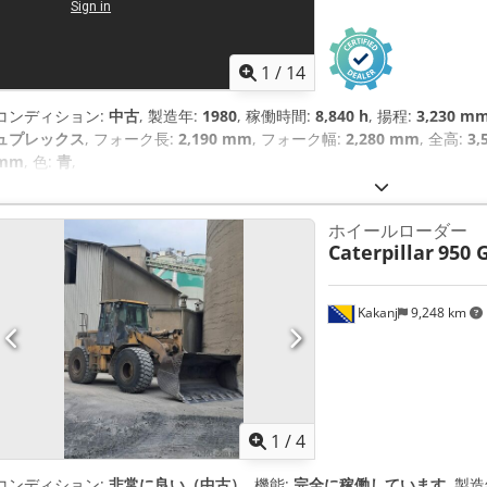
1
/
14
コンディション:
中古
, 製造年:
1980
, 稼働時間:
8,840 h
, 揚程:
3,230 m
ュプレックス
, フォーク長:
2,190 mm
, フォーク幅:
2,280 mm
, 全高:
3,
mm
, 色:
青
,
ホイールローダー
Caterpillar
950 G
Kakanj
9,248 km
1
/
4
コンディション:
非常に良い（中古）
, 機能:
完全に稼働しています
, 製