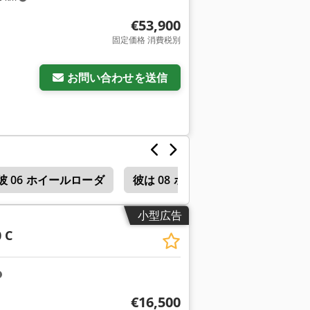
€53,900
固定価格 消費税別
お問い合わせを送信
彼 06 ホイールローダ
彼は 08 ホイールローダー
超
小型広告
 C
€16,500