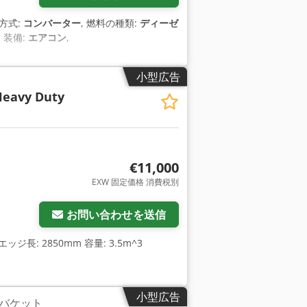
速方式:
コンバーター
, 燃料の種類:
ディーゼ
, 装備:
エアコン
,
小型広告
Heavy Duty
€11,000
EXW 固定価格 消費税別
さらに画像をリクエスト
お問い合わせを送信
ッジ長: 2850mm 容量: 3.5m^3
小型広告
バケット