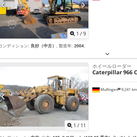
1
/
9
コンディション:
良好（中古）
, 製造年:
2004
,
ホイールローダー
Caterpillar
966 
Mulfingen
9,241 k
1
/
11