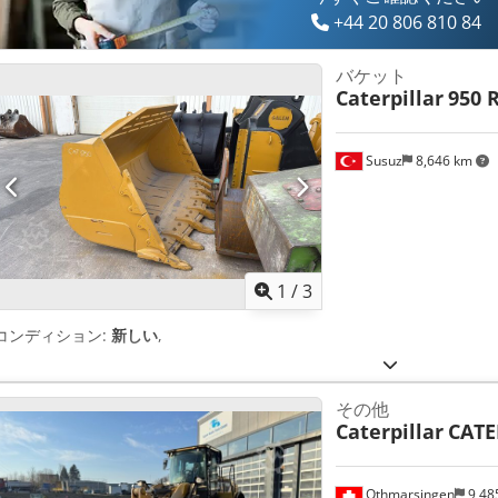
+44 20 806 810 84
バケット
Caterpillar
950 
Susuz
8,646 km
1
/
3
コンディション:
新しい
,
その他
Caterpillar
CATE
Othmarsingen
9,48