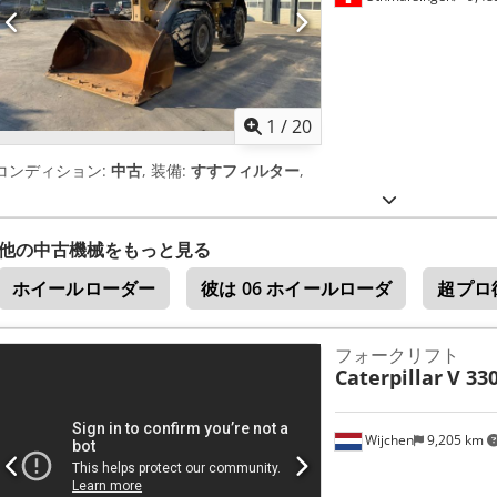
1
/
20
コンディション:
中古
, 装備:
すすフィルター
,
他の中古機械をもっと見る
ホイールローダー
彼は 06 ホイールローダ
超プロ
フォークリフト
Caterpillar
V 330
Wijchen
9,205 km