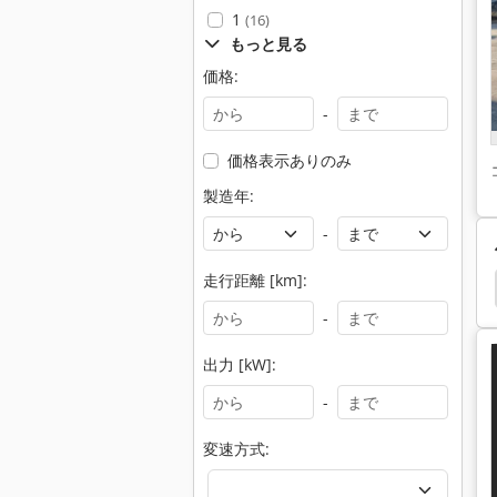
1
(16)
もっと見る
価格:
-
価格表示ありのみ
製造年:
-
走行距離 [km]:
ショベル
クローラ ショベル
掘削機
Hyundai
-
出力 [kW]:
-
変速方式: