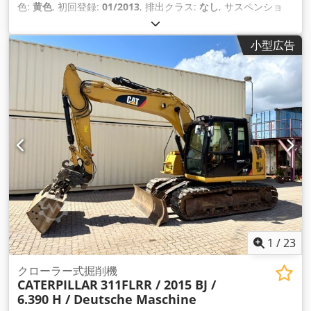
色:
黄色
, 初回登録:
01/2013
, 排出クラス:
なし
, サスペンショ
ン:
その他
, 製造年:
2013
, 稼働時間:
3,700 h
, 運転席:
その他
,
小型広告
1
/
23
クローラー式掘削機
CATERPILLAR
311FLRR / 2015 BJ /
6.390 H / Deutsche Maschine