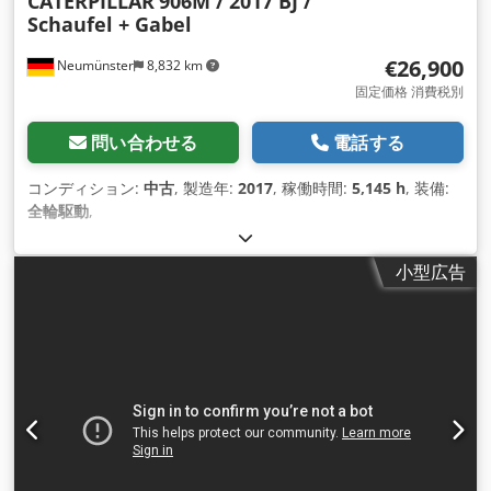
CATERPILLAR
906M / 2017 BJ /
Schaufel + Gabel
€26,900
Neumünster
8,832 km
固定価格 消費税別
問い合わせる
電話する
コンディション:
中古
, 製造年:
2017
, 稼働時間:
5,145 h
, 装備:
全輪駆動
,
小型広告