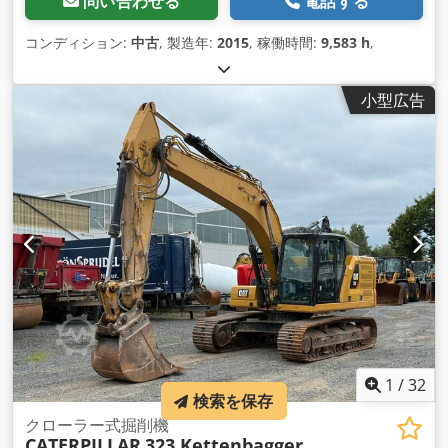
問い合わせる
電話する
コンディション:
中古
, 製造年:
2015
, 稼働時間:
9,583 h
,
小型広告
1
/
32
検索を保存
クローラー式掘削機
CATERPILLAR
323 Kettenbagger