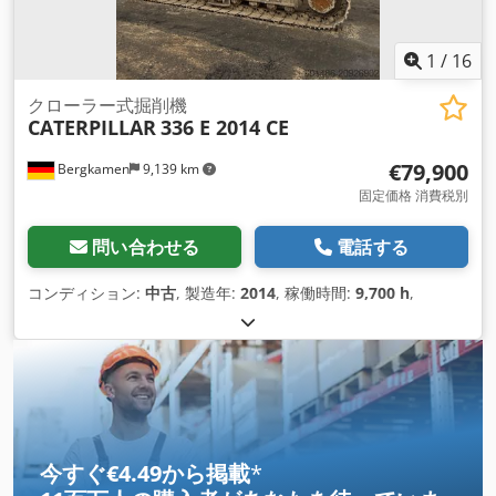
1
/
16
クローラー式掘削機
CATERPILLAR
336 E 2014 CE
€79,900
Bergkamen
9,139 km
固定価格 消費税別
問い合わせる
電話する
コンディション:
中古
, 製造年:
2014
, 稼働時間:
9,700 h
,
今すぐ€4.49から掲載
*