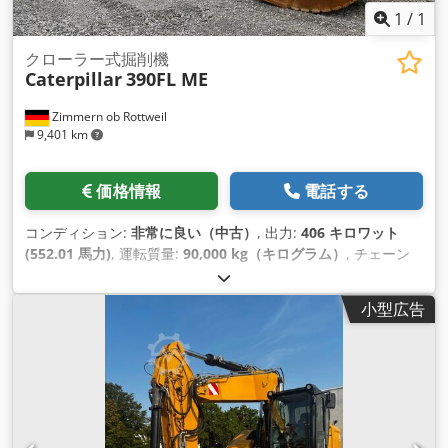
1
/
1
クローラー式掘削機
Caterpillar
390FL ME
Zimmern ob Rottweil
9,401 km
価格情報
電話する
コンディション:
非常に良い（中古）
, 出力:
406 キロワット
(552.01 馬力)
, 運転質量:
90,000 kg（キログラム）
, チェーン
の状態:
60 パーセント
, 製造年:
2015
, 稼働時間:
12,866 h
, 装
備:
エアコン, キャビン
,
小型広告