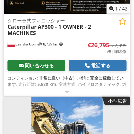
1
/
42
クローラ式フィニッシャー
Caterpillar
AP300 - 1 OWNER - 2
MACHINES
€26,795
Łaziska Górne
8,739 km
€27,995
VB 消費税別
問い合わせる
電話する
コンディション:
非常に良い（中古）
, 機能:
完全に稼働してい
ます
, 走行距離:
5,580 km
, 変速方式:
ハイドロスタティック
, 燃
料の種類:
ディーゼル
, 色:
黄色
, 総重量:
7,300 kg（キログラ
ム）
, 空車重量:
6,600 kg（キログラム）
, 運転質量:
8,200
小型広告
kg（キログラム）
, 座席数:
2
, 製造年:
2012
, 稼働時間:
5,580 h
,
装備:
デファレンシャルロック, 全輪駆動, 油圧, 調節可能なシャ
ーシ
,