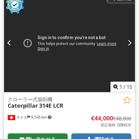
1
/
15
クローラー式掘削機
Caterpillar
314E LCR
€44,000
スイス
9,536 km
€48,800
固定価格 消費税別