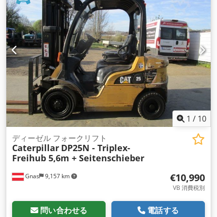
1
/
10
ディーゼル フォークリフト
Caterpillar
DP25N - Triplex-
Freihub 5,6m + Seitenschieber
€10,990
Gnas
9,157 km
VB 消費税別
問い合わせる
電話する