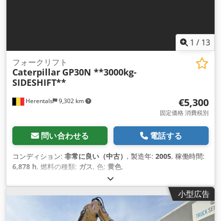
1
/
13
フォークリフト
Caterpillar
GP30N **3000kg-
SIDESHIFT**
€5,300
Herentals
9,302 km
固定価格 消費税別
問い合わせる
電話する
コンディション:
非常に良い（中古）
, 製造年:
2005
, 稼働時間:
6,878 h
, 燃料の種類:
ガス
, 色:
黄色
,
小型広告