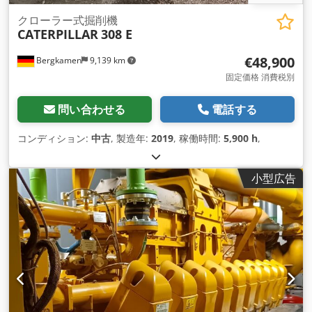
クローラー式掘削機
CATERPILLAR
308 E
€48,900
Bergkamen
9,139 km
固定価格 消費税別
問い合わせる
電話する
コンディション:
中古
, 製造年:
2019
, 稼働時間:
5,900 h
,
小型広告