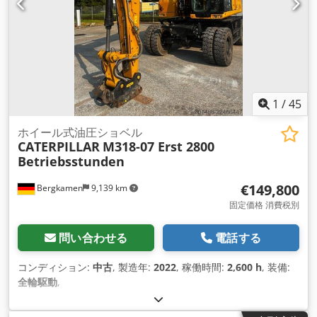
1
/
45
ホイール式油圧ショベル
CATERPILLAR
M318-07 Erst 2800
Betriebsstunden
€149,800
Bergkamen
9,139 km
固定価格 消費税別
問い合わせる
電話する
コンディション:
中古
, 製造年:
2022
, 稼働時間:
2,600 h
, 装備:
全輪駆動
,