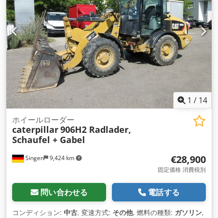
1
/
14
ホイールローダー
caterpillar
906H2 Radlader,
Schaufel + Gabel
€28,900
Singen
9,424 km
固定価格 消費税別
問い合わせる
電話する
コンディション:
中古
, 変速方式:
その他
, 燃料の種類:
ガソリン
,