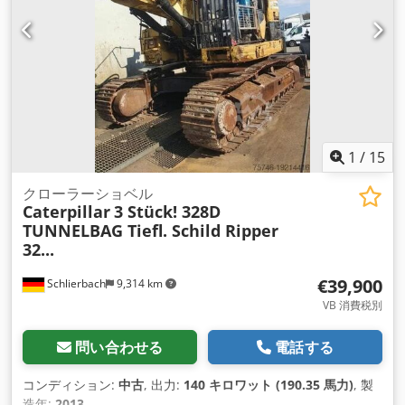
1
/
15
クローラーショベル
Caterpillar
3 Stück! 328D
TUNNELBAG Tiefl. Schild Ripper
32...
€39,900
Schlierbach
9,314 km
VB 消費税別
問い合わせる
電話する
コンディション:
中古
, 出力:
140 キロワット (190.35 馬力)
, 製
造年:
2013
,