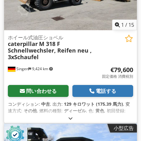
517-0000 1個 1x シャフトグループカルダン 110-6135 ステア
リングアクスル 331-13-95 1個 リアアクスル 549-0180 1個 ド
ーザーブレード 419-1550 1個 収納ボックス 556-5556 2個 カ
ウンターウェイト 573-3553 1個
1
/
15
ホイール式油圧ショベル
caterpillar
M 318 F
Schnellwechsler, Reifen neu ,
3xSchaufel
€79,600
Singen
9,424 km
固定価格 消費税別
問い合わせる
電話する
コンディション:
中古
, 出力:
129 キロワット (175.39 馬力)
, 変
速方式:
その他
, 燃料の種類:
ディーゼル
, 色:
黄色
, 初回登録:
01/2019
, 排出クラス:
なし
, サスペンション:
その他
, 製造年:
2019
, 稼働時間:
7,162 h
, 運転席:
その他
, 燃料:
ディーゼル
, 装
小型広告
備:
エアコン, 全輪駆動
,