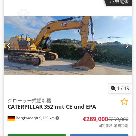
小型広告
1
/
19
クローラー式掘削機
CATERPILLAR
352 mit CE und EPA
€289,000
Bergkamen
9,139 km
€299,000
固定価格 消費税別