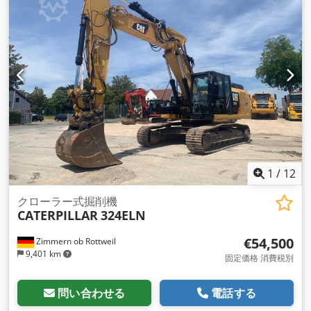
1
/
12
クローラー式掘削機
CATERPILLAR
324ELN
€54,500
Zimmern ob Rottweil
9,401 km
固定価格 消費税別
問い合わせる
電話する