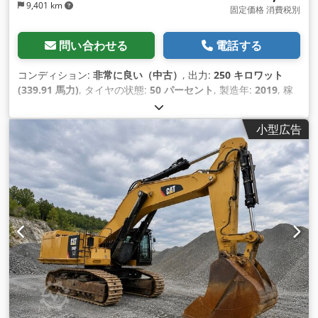
9,401 km
固定価格 消費税別
問い合わせる
電話する
コンディション:
非常に良い（中古）
, 出力:
250 キロワット
(339.91 馬力)
, タイヤの状態:
50 パーセント
, 製造年:
2019
, 稼
働時間:
11,876 h
, 装備:
エアコン
,
小型広告