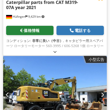
Caterpillar
parts from CAT M319-
07A year 2021
Hüfingen
9,429 km
価格情報
電話する
コンディション:
非常に良い（中古）
, キャタピラー用スペアパ
ーツ ロータリーモーター 560-3995 / 606-5268 1個 ロータリー
ユニオン 525-9476 1個 Codpfx Akev E Dwxs Dorf 振り子軸シ
リンダー2個 568-8851 1x カップリング（リンク）568-9344
小型広告
ハンドル（スティック）1個 541-6698 1x 可変調整可能ブーム
525-9267 1x ブーム GP スタブ 562-7526/525-9265 油圧シリ
ンダー調整（可変ブーム）540-1323×1 油圧シリンダースティ
ック 540-1327 1個 2倍油圧シリンダーストローク（ブーム）
540-1342 油圧シリンダーバケット 540-1348 1個 駆動モーター
550-1473/625-7594 1個 トランスファーケース 549-0183 1個
オイルクーラー 589-1115 1個 アフタークーラーブロック 590-
0288 1個 ラジエーターブロック 590-0290 1個 吸引ファン2個
637-6650 1xエアクリーン排出ガス563-7899 旋回リング 550-
4954 1個 カルダンシャフト 516-9980 1個 カルダンシャフト