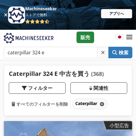
Machineseeker
アプリへ
ストアで無料
販売
検索
Caterpillar 324 E 中古を買う
(368)
フィルター
関連性
Caterpillar
すべてのフィルターを削除
小型広告