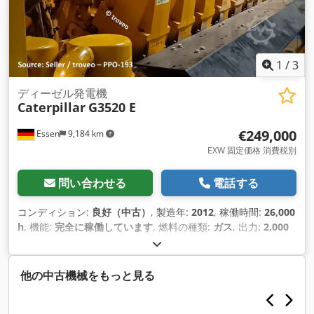
1
/
3
ディーゼル発電機
Caterpillar
G3520 E
€249,000
Essen
9,184 km
EXW 固定価格 消費税別
問い合わせる
電話する
コンディション:
良好（中古）
, 製造年:
2012
, 稼働時間:
26,000
h
, 機能:
完全に稼働しています
, 燃料の種類:
ガス
, 出力:
2,000
キロワット (2,719.24 馬力)
, 定格（見かけ上）電力:
2,527
kVA（キロボルトアンペア）
, 冷却方式:
空気
, 燃料:
家庭用ガス
H
, 入力電圧:
10,500 V
, 入力周波数:
50 ヘルツ
, 入力電流の種類:
他の中古機械をもっと見る
エアコン
, 装備:
ドキュメント / マニュアル
,