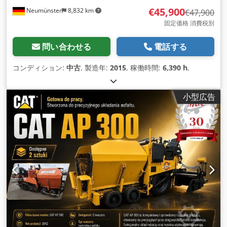
€45,900
Neumünster
8,832 km
€47,900
固定価格 消費税別
問い合わせる
電話する
コンディション:
中古
, 製造年:
2015
, 稼働時間:
6,390 h
,
小型広告