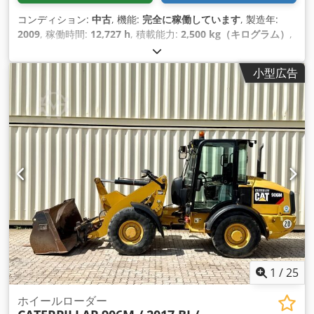
コンディション:
中古
, 機能:
完全に稼働しています
, 製造年:
2009
, 稼働時間:
12,727 h
, 積載能力:
2,500 kg（キログラム）
,
揚程:
5,600 mm
, 燃料の種類:
ディーゼル
, マスト型式:
トリプ
レックス
, 建設高:
2,370 mm
, 出力:
38 キロワット (51.67 馬
小型広告
力)
, 駆動方式:
Diesel
,
1
/
25
ホイールローダー