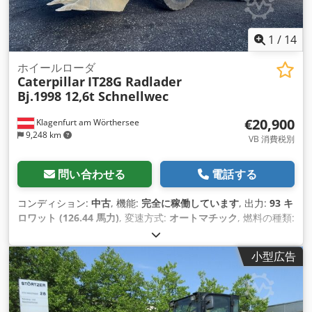
1
/
14
ホイールローダ
Caterpillar
IT28G Radlader
Bj.1998 12,6t Schnellwec
€20,900
Klagenfurt am Wörthersee
9,248 km
VB 消費税別
問い合わせる
電話する
コンディション:
中古
, 機能:
完全に稼働しています
, 出力:
93 キ
ロワット (126.44 馬力)
, 変速方式:
オートマチック
, 燃料の種類:
ディーゼル
, 空車重量:
12,600 kg（キログラム）
, 運転質量:
12,600 kg（キログラム）
, アクスル構成:
4x4
, 初回登録:
小型広告
10/1998
, 製造年:
1998
, 稼働時間:
17,762 h
, 燃料:
ディーゼル
,
装備:
パレットフォーク, 全輪駆動
,