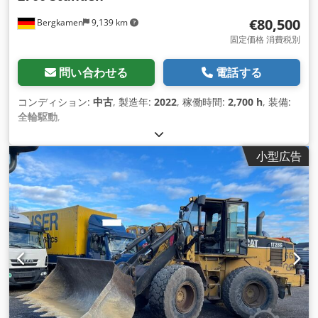
€80,500
Bergkamen
9,139 km
固定価格 消費税別
問い合わせる
電話する
コンディション:
中古
, 製造年:
2022
, 稼働時間:
2,700 h
, 装備:
全輪駆動
,
小型広告