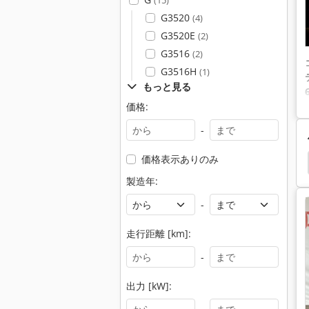
(15)
G3520
(4)
G3520E
(2)
G3516
(2)
G3516H
(1)
もっと見る
価格:
-
価格表示ありのみ
ショベル
クローラ ショベル
Hyundai
掘削機
製造年:
-
走行距離 [km]:
-
出力 [kW]: