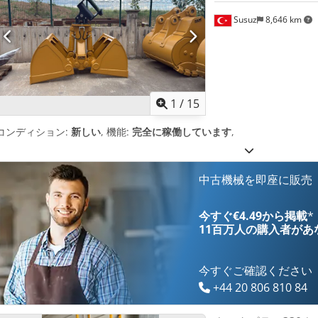
Susuz
8,646 km
1
/
15
コンディション:
新しい
, 機能:
完全に稼働しています
,
中古機械を即座に販売
今すぐ€4.49から掲載
*
11百万人の購入者
があ
今すぐご確認ください
+44 20 806 810 84