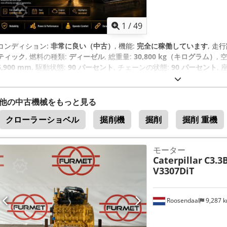
1
/
49
コンディション:
非常に良い（中古）
, 機能:
完全に稼働しています
, 走
ティック
, 燃料の種類:
ディーゼル
, 総重量:
30,800 kg（キログラム）
, 
6,900 mm
, 駆動状態:
90 パーセント
, チェーンの状態:
90 パーセント
, 
ョン:
鋼
, 製造年:
2018
, 稼働時間:
15,999 h
, 装備:
ABS（アンチロック・
ン, スチールトラック, デファレンシャルロック, ヘッドガード, リアピック
車載コンピュータ, 追加ヘッドライト
,
他の中古機械をもっと見る
クローラーショベル
掘削機
掘削
掘削 重機
モーター
Caterpillar
C3.3
V3307DiT
Roosendaal
9,287 