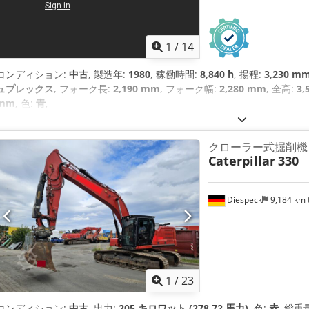
1
/
14
コンディション:
中古
, 製造年:
1980
, 稼働時間:
8,840 h
, 揚程:
3,230 m
ュプレックス
, フォーク長:
2,190 mm
, フォーク幅:
2,280 mm
, 全高:
3,
mm
, 色:
青
,
クローラー式掘削機
Caterpillar
330
Diespeck
9,184 km
1
/
23
コンディション:
中古
, 出力:
205 キロワット (278.72 馬力)
, 色:
赤
, 総重