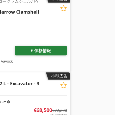
ナロークラムシェルバケ
Narrow Clamshell
価格情報
Aavock
小型広告
 L - Excavator - 3
9 km
€68,500
€72,200