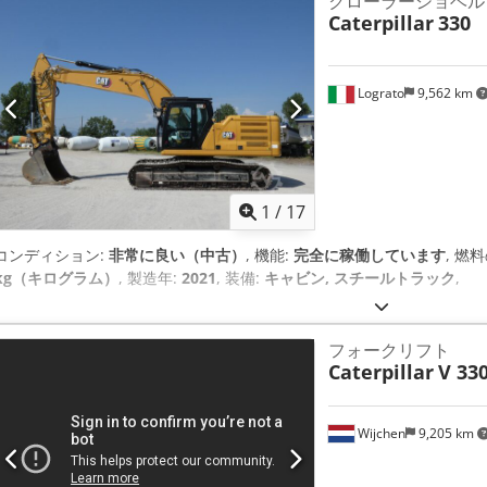
クローラーショベル
Caterpillar
330
Lograto
9,562 km
1
/
17
コンディション:
非常に良い（中古）
, 機能:
完全に稼働しています
, 燃
kg（キログラム）
, 製造年:
2021
, 装備:
キャビン, スチールトラック
,
フォークリフト
Caterpillar
V 330
Wijchen
9,205 km