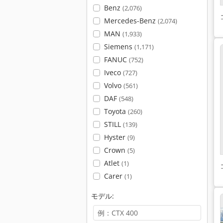
Benz
(2,076)
Mercedes-Benz
(2,074)
MAN
(1,933)
Siemens
(1,171)
FANUC
(752)
Iveco
(727)
Volvo
(561)
DAF
(548)
Toyota
(260)
STILL
(139)
Hyster
(9)
Crown
(5)
Atlet
(1)
Carer
(1)
モデル: