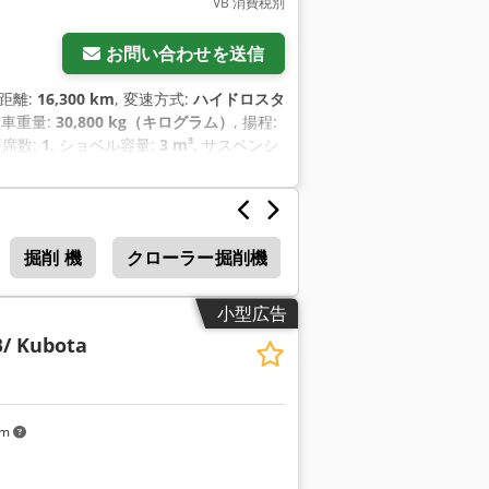
VB 消費税別
お問い合わせを送信
行距離:
16,300 km
, 変速方式:
ハイドロスタ
空車重量:
30,800 kg（キログラム）
, 揚程:
座席数:
1
, ショベル容量:
3 m³
, サスペンシ
ブレーキ・システム）, エアコン, キャビ
アップ, 低騒音, 傾斜キャリッジ, 油圧,
掘削 機
クローラー掘削機
小型広告
B/ Kubota
km