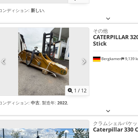
コンディション:
新しい
,
その他
CATERPILLAR
32
Stick
Bergkamen
9,139 
1
/
12
コンディション:
中古
, 製造年:
2022
,
クラムシェルバケッ
Caterpillar
330 