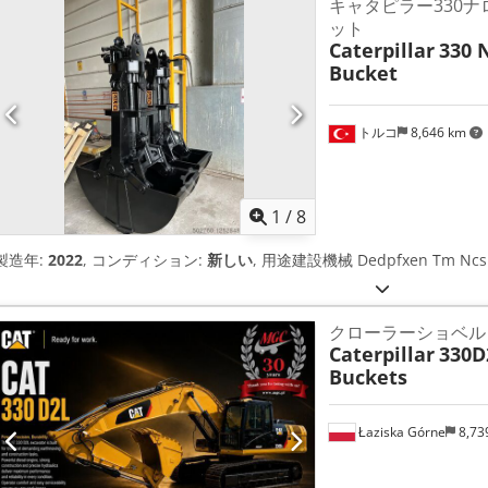
キャタピラー330
ット
Caterpillar
330 
Bucket
トルコ
8,646 km
1
/
8
製造年:
2022
, コンディション:
新しい
, 用途建設機械 Dedpfxen Tm Ncs 
クローラーショベル
Caterpillar
330D2
Buckets
Łaziska Górne
8,73