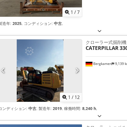
1
/
7
製造年:
2025
, コンディション:
中古
,
クローラー式掘削機
CATERPILLAR
33
Bergkamen
9,139 
1
/
12
コンディション:
中古
, 製造年:
2019
, 稼働時間:
8,240 h
,