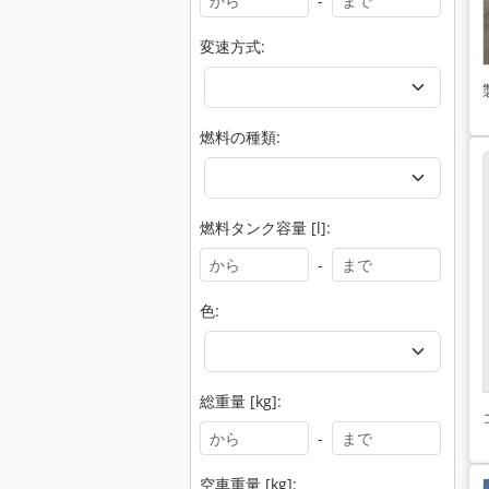
-
変速方式:
燃料の種類:
燃料タンク容量 [l]:
-
色:
総重量 [kg]:
-
空車重量 [kg]: