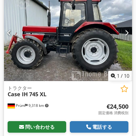
1
/
10
トラクター
Case IH
745 XL
€24,500
Prüm
9,318 km
固定価格 消費税別
問い合わせる
電話する