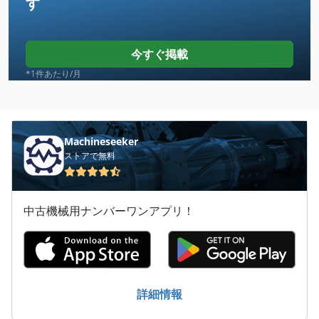
す
Case Ih 8010
Case Ih Cvx 1155
今すぐ掲載
Case Ih Cvx 1170
*1件あたり/月
Case Ih Cvx 130
Case Ih Cvx 150
Machineseeker
ストアで無料
Case Ih Cvx 170
Case Ih Cvx 195
中古機械用ナンバーワンアプリ！
Case Ih Mx 100 C
Case Ih Mx 110
Case Ih Mx 120
詳細情報
Case Ih Mx 135