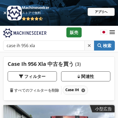
Machineseeker
アプリへ
ストアで無料
販売
検索
Case Ih 956 Xla 中古を買う
(3)
フィルター
関連性
Case IH
すべてのフィルターを削除
小型広告