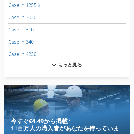
Case Ih 1255 Xl
Case Ih 3020
Case Ih 310
Case Ih 340
Case Ih 4230
もっと見る
Case Ih 4420
Case Ih 5130
Case Ih 5140
Case Ih 5800
Case Ih 7120
今すぐ€4.49から掲載
*
11百万人の購入者
があなたを待っていま
Case Ih 7250