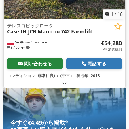
1
/
18
テレスコピックローダ
Case IH JCB Manitou
742 Farmlift
€54,280
Smętowo Graniczne
8,466 km
VB 消費税別
問い合わせる
電話する
コンディション:
非常に良い（中古）
, 製造年:
2018
,
今すぐ€4.49から掲載
*