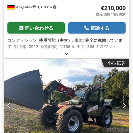
€210,000
Wagenfeld
9,019 km
固定価格 消費税別
問い合わせる
電話する
コンディション:
使用可能（中古）
, 機能:
完全に稼働していま
す
, 製造年:
2017
, 稼働時間:
1,706 h
, 出力:
366 キロワット
(497.62 馬力)
, 燃料の種類:
ディーゼル
, 最高速度:
30 km/h
, 初
回登録:
07/2017
, 次回検査（TÜV）:
07/2026
, 後輪タイヤサイ
小型広告
ズ:
500/85 R24
, 機械／車両番号:
YHG233775
, 装備:
エアコン,
キャビン, トレーラー連結装置, レイプカッター, 照明
,