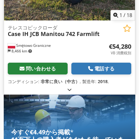
1
/
18
テレスコピックローダ
Case IH JCB Manitou
742 Farmlift
€54,280
Smętowo Graniczne
8,466 km
VB 消費税別
問い合わせる
電話する
コンディション:
非常に良い（中古）
, 製造年:
2018
,
今すぐ€4.49から掲載
*