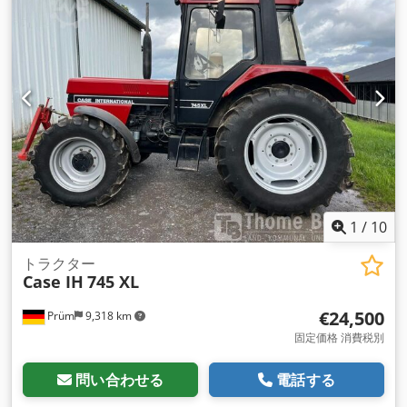
1
/
10
トラクター
Case IH
745 XL
€24,500
Prüm
9,318 km
固定価格 消費税別
問い合わせる
電話する