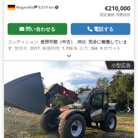
€210,000
Wagenfeld
9,019 km
固定価格 消費税別
問い合わせる
電話する
コンディション:
使用可能（中古）
, 機能:
完全に稼働していま
す
, 製造年:
2017
, 稼働時間:
1,706 h
, 出力:
366 キロワット
(497.62 馬力)
, 燃料の種類:
ディーゼル
, 最高速度:
30 km/h
, 初
回登録:
07/2017
, 次回検査（TÜV）:
07/2026
, 後輪タイヤサイ
小型広告
ズ:
500/85 R24
, 機械／車両番号:
YHG233775
, 装備:
エアコン,
キャビン, トレーラー連結装置, レイプカッター, 照明
,