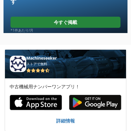
す
Case Ih Cvx 1155
Case Ih Cvx 1170
今すぐ掲載
Case Ih Cvx 130
*1件あたり/月
Case Ih Cvx 150
Case Ih Cvx 170
Machineseeker
ストアで無料
Case Ih Cvx 195
Case Ih Cx 80
中古機械用ナンバーワンアプリ！
Case Ih Mx 100 C
Case Ih Mx 110
Case Ih Mx 120
詳細情報
Case Ih Mx 135