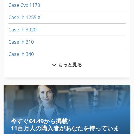
Case Cvx 1170
Case Ih 1255 Xl
Case Ih 3020
Case Ih 310
Case Ih 340
もっと見る
Case Ih 4230
Case Ih 4420
Case Ih 5130
Case Ih 5140
Case Ih 5800
今すぐ€4.49から掲載
*
11百万人の購入者
があなたを待っていま
Case Ih 7120