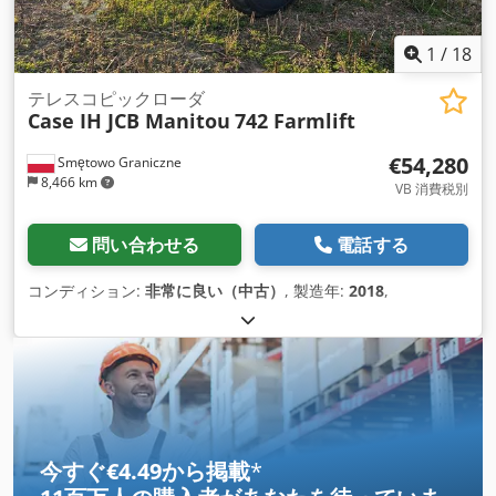
1
/
18
テレスコピックローダ
Case IH JCB Manitou
742 Farmlift
€54,280
Smętowo Graniczne
8,466 km
VB 消費税別
問い合わせる
電話する
コンディション:
非常に良い（中古）
, 製造年:
2018
,
今すぐ€4.49から掲載
*