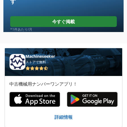
す
Case Ih 7250
Case Ih 8010
今すぐ掲載
Case Ih Cvx 1155
*1件あたり/月
Case Ih Cvx 130
Case Ih Cvx 150
Machineseeker
ストアで無料
Case Ih Cvx 170
Case Ih Cvx 195
中古機械用ナンバーワンアプリ！
Case Ih Cx 80
Case Ih Mx 100 C
Case Ih Mx 110
詳細情報
Case Ih Mx 120