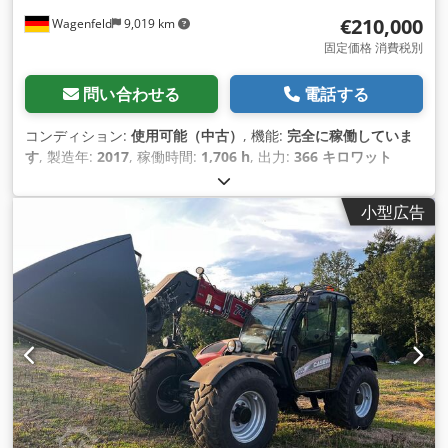
€210,000
Wagenfeld
9,019 km
固定価格 消費税別
問い合わせる
電話する
コンディション:
使用可能（中古）
, 機能:
完全に稼働していま
す
, 製造年:
2017
, 稼働時間:
1,706 h
, 出力:
366 キロワット
(497.62 馬力)
, 燃料の種類:
ディーゼル
, 最高速度:
30 km/h
, 初
回登録:
07/2017
, 次回検査（TÜV）:
07/2026
, 後輪タイヤサイ
小型広告
ズ:
500/85 R24
, 機械／車両番号:
YHG233775
, 装備:
エアコン,
キャビン, トレーラー連結装置, レイプカッター, 照明
,