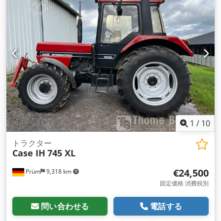
1
/
10
トラクター
Case IH
745 XL
€24,500
Prüm
9,318 km
固定価格 消費税別
問い合わせる
電話する