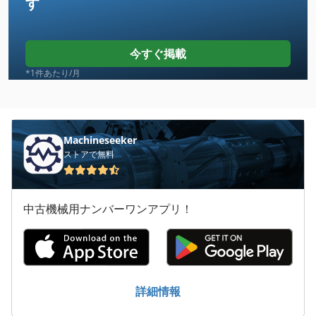
す
Case Ih Cvx 1155
Case Ih Cvx 1170
今すぐ掲載
Case Ih Cvx 130
*1件あたり/月
Case Ih Cvx 150
Case Ih Cvx 170
Machineseeker
ストアで無料
Case Ih Cvx 195
Case Ih Cx 80
中古機械用ナンバーワンアプリ！
Case Ih Mx 100 C
Case Ih Mx 110
Case Ih Mx 120
詳細情報
Case Ih Mx 135