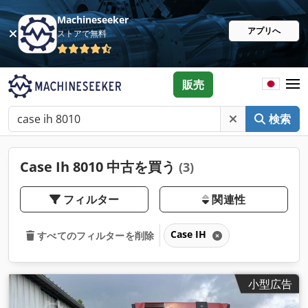
Machineseeker
アプリへ
ストアで無料
販売
検索
Case Ih 8010 中古を買う
(3)
フィルター
関連性
Case IH
すべてのフィルターを削除
小型広告