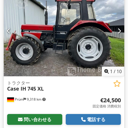
1
/
10
トラクター
Case IH
745 XL
€24,500
Prüm
9,318 km
固定価格 消費税別
問い合わせる
電話する