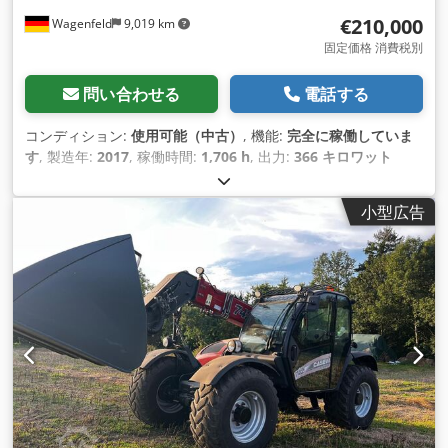
€210,000
Wagenfeld
9,019 km
固定価格 消費税別
問い合わせる
電話する
コンディション:
使用可能（中古）
, 機能:
完全に稼働していま
す
, 製造年:
2017
, 稼働時間:
1,706 h
, 出力:
366 キロワット
(497.62 馬力)
, 燃料の種類:
ディーゼル
, 最高速度:
30 km/h
, 初
回登録:
07/2017
, 次回検査（TÜV）:
07/2026
, 後輪タイヤサイ
小型広告
ズ:
500/85 R24
, 機械／車両番号:
YHG233775
, 装備:
エアコン,
キャビン, トレーラー連結装置, レイプカッター, 照明
,