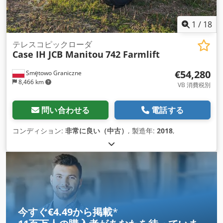
1
/
18
テレスコピックローダ
Case IH JCB Manitou
742 Farmlift
€54,280
Smętowo Graniczne
8,466 km
VB 消費税別
問い合わせる
電話する
コンディション:
非常に良い（中古）
, 製造年:
2018
,
今すぐ€4.49から掲載
*