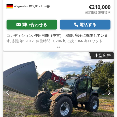
€210,000
Wagenfeld
9,019 km
固定価格 消費税別
問い合わせる
電話する
コンディション:
使用可能（中古）
, 機能:
完全に稼働していま
す
, 製造年:
2017
, 稼働時間:
1,706 h
, 出力:
366 キロワット
(497.62 馬力)
, 燃料の種類:
ディーゼル
, 最高速度:
30 km/h
, 初
回登録:
07/2017
, 次回検査（TÜV）:
07/2026
, 後輪タイヤサイ
小型広告
ズ:
500/85 R24
, 機械／車両番号:
YHG233775
, 装備:
エアコン,
キャビン, トレーラー連結装置, レイプカッター, 照明
,