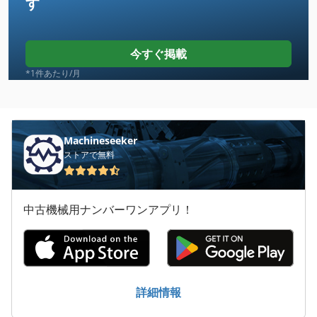
す
Case Ih Cvx 1155
Case Ih Cvx 1170
今すぐ掲載
Case Ih Cvx 130
*1件あたり/月
Case Ih Cvx 150
Case Ih Cvx 170
Machineseeker
ストアで無料
Case Ih Cvx 195
Case Ih Cx 80
中古機械用ナンバーワンアプリ！
Case Ih Mx 100 C
Case Ih Mx 110
Case Ih Mx 120
詳細情報
Case Ih Mx 135