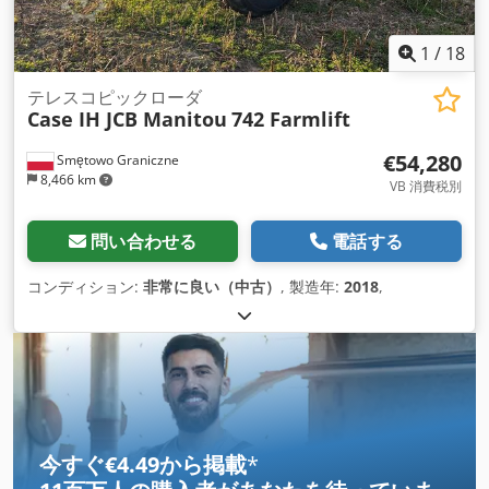
1
/
18
テレスコピックローダ
Case IH JCB Manitou
742 Farmlift
€54,280
Smętowo Graniczne
8,466 km
VB 消費税別
問い合わせる
電話する
コンディション:
非常に良い（中古）
, 製造年:
2018
,
今すぐ€4.49から掲載
*