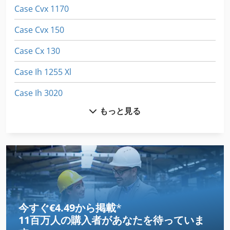
Case Cvx 1170
Case Cvx 150
Case Cx 130
Case Ih 1255 Xl
Case Ih 3020
もっと見る
Case Ih 310
Case Ih 340
Case Ih 4230
Case Ih 4420
Case Ih 5130
今すぐ€4.49から掲載
*
11百万人の購入者
があなたを待っていま
Case Ih 5140