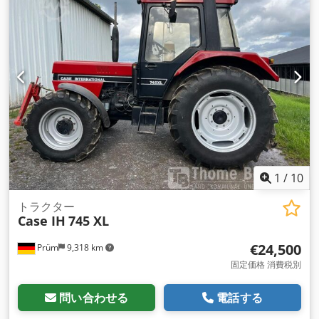
1
/
10
トラクター
Case IH
745 XL
€24,500
Prüm
9,318 km
固定価格 消費税別
問い合わせる
電話する