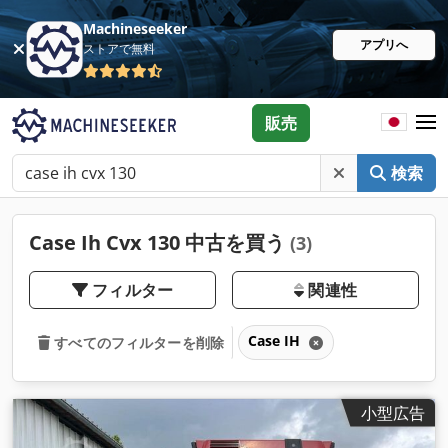
Machineseeker
アプリへ
ストアで無料
販売
検索
Case Ih Cvx 130 中古を買う
(3)
フィルター
関連性
Case IH
すべてのフィルターを削除
小型広告