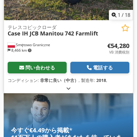
1
/
18
テレスコピックローダ
Case IH JCB Manitou
742 Farmlift
€54,280
Smętowo Graniczne
8,466 km
VB 消費税別
問い合わせる
電話する
コンディション:
非常に良い（中古）
, 製造年:
2018
,
今すぐ€4.49から掲載
*