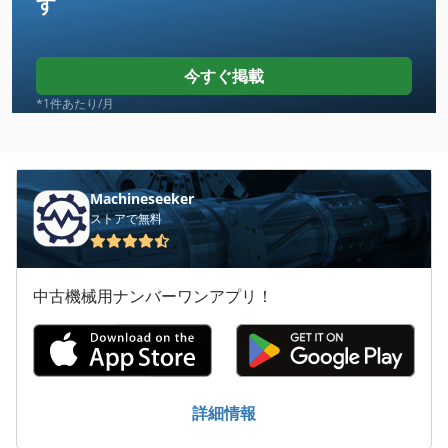
す
Case Ih 8010
Case Ih Cvx 1155
今すぐ掲載
Case Ih Cvx 1170
*1件あたり/月
Case Ih Cvx 150
Case Ih Cvx 170
Machineseeker
ストアで無料
Case Ih Cvx 195
Case Ih Cx 80
中古機械用ナンバーワンアプリ！
Case Ih Mx 100 C
Case Ih Mx 110
Case Ih Mx 120
詳細情報
Case Ih Mx 135