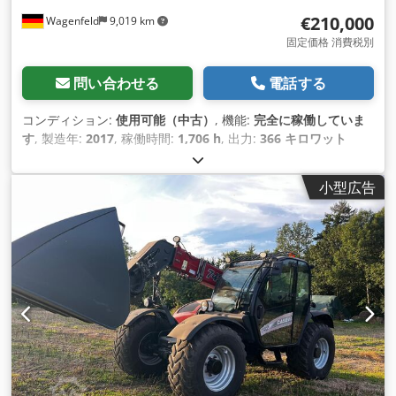
€210,000
Wagenfeld
9,019 km
固定価格 消費税別
問い合わせる
電話する
コンディション:
使用可能（中古）
, 機能:
完全に稼働していま
す
, 製造年:
2017
, 稼働時間:
1,706 h
, 出力:
366 キロワット
(497.62 馬力)
, 燃料の種類:
ディーゼル
, 最高速度:
30 km/h
, 初
回登録:
07/2017
, 次回検査（TÜV）:
07/2026
, 後輪タイヤサイ
小型広告
ズ:
500/85 R24
, 機械／車両番号:
YHG233775
, 装備:
エアコン,
キャビン, トレーラー連結装置, レイプカッター, 照明
,