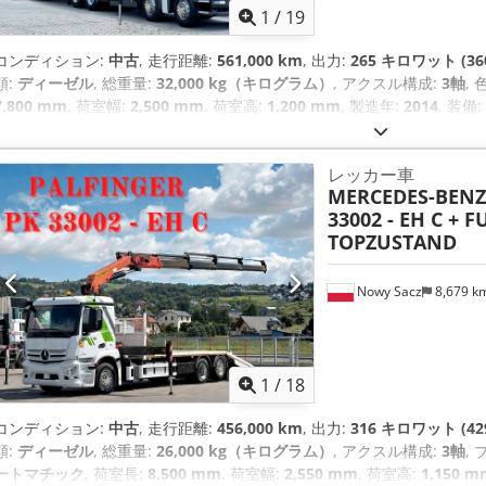
1
/
19
コンディション:
中古
, 走行距離:
561,000 km
, 出力:
265 キロワット (36
類:
ディーゼル
, 総重量:
32,000 kg（キログラム）
, アクスル構成:
3軸
, 
7,800 mm
, 荷室幅:
2,500 mm
, 荷室高:
1,200 mm
, 製造年:
2014
, 装備:
ム）, エアコン, クレーン, パーキングヒーター
,
レッカー車
MERCEDES-BENZ
33002 - EH C + F
TOPZUSTAND
Nowy Sacz
8,679 k
1
/
18
コンディション:
中古
, 走行距離:
456,000 km
, 出力:
316 キロワット (42
類:
ディーゼル
, 総重量:
26,000 kg（キログラム）
, アクスル構成:
3軸
,
ートマチック
, 荷室長:
8,500 mm
, 荷室幅:
2,550 mm
, 荷室高:
1,150 m