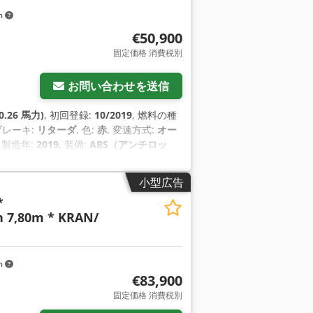
m
€50,900
固定価格 消費税別
お問い合わせを送信
0.26 馬力)
, 初回登録:
10/2019
, 燃料の種
 ブレーキ:
リターダ
, 色:
赤
, 変速方式:
オー
, 製造年:
2019
, 装備:
ABS（アンチロッ
小型広告
*
 7,80m * KRAN/
m
€83,900
固定価格 消費税別