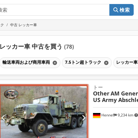
検索
ック
中古 レッカー車
レッカー車 中古を買う
(78)
輸送車両および商用車両
7.5トン超トラック
レッカー
トー
Other
AM Gener
US Army Absch
Hennef
9,234 km