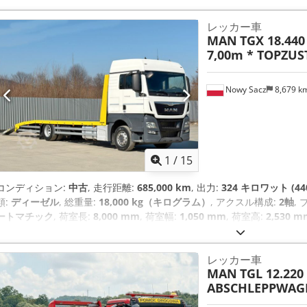
レッカー車
MAN
TGX 18.44
7,00m * TOPZU
Nowy Sacz
8,679 k
1
/
15
コンディション:
中古
, 走行距離:
685,000 km
, 出力:
324 キロワット (44
類:
ディーゼル
, 総重量:
18,000 kg（キログラム）
, アクスル構成:
2軸
,
ートマチック
, 荷室長:
8,000 mm
, 荷室幅:
1,050 mm
, 荷室高:
2,530 m
ク・ブレーキ・システム）, エアコン, クレーン
,
レッカー車
MAN
TGL 12.220
ABSCHLEPPWAGE