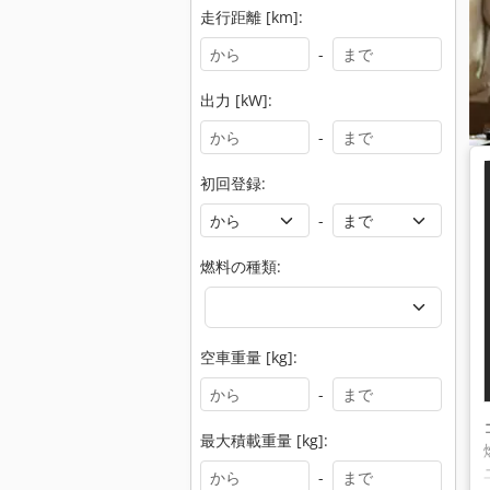
走行距離 [km]:
-
出力 [kW]:
-
初回登録:
-
燃料の種類:
空車重量 [kg]:
-
最大積載重量 [kg]:
-