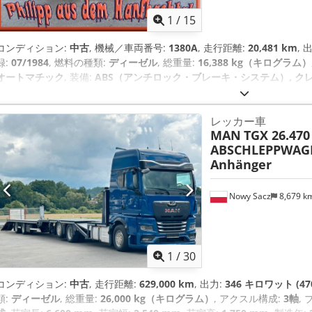
1
/
15
コンディション:
中古
, 機械／車両番号:
1380A
, 走行距離:
20,481 km
, 
録:
07/1984
, 燃料の種類:
ディーゼル
, 総重量:
16,388 kg（キログラム）
オートマチック
, 装備:
ABS（アンチロック・ブレーキ・システム）, クレ
置, 全輪駆動
, TUVはNEW!So-KFZ登録 , 陸軍から直接良好な状態で
好な状態である（予備軍からの車両）したがって、塗装が悪く、部分的に剥がれ
レッカー車
ています：全輪駆動、5速オートマチックギアボックス、収納式トラン
MAN
TGX 26.470
ステアリング（ 超スムーズ）、ABS付きエアブレーキ、前席3席、車体
ABSCHLEPPWAGE
ン付き）。車両装備： 前スレッド、重後スレッド、牽引力12474kg
Anhänger
リア、サイドに取り付け可能、4点支持は横方 向に延長可能）、各種ア
ス2（トラック）、タイヤサイズ11.00R20（非常に良い状態）、最高 速度90 km
の電源 , M936は、Tuvだけでなく、信頼性の高いドライブを持っています :
Nowy Sacz
8,679 k
トとして安く保険に加入することができます 本当に素晴らしいドライブは
価格は、TUVなどが付いていない車両そのままの価格です。- 私の車は
ます。- あなたは今、フレンスブルクからベルヒテスガーデンまで、い
たりしていますが、ここでは以下のタ イプの150台以上の車を見ることが
1
/
30
ドイツ、MAN、シュタイヤー、ダッジWC、ザウラー、ウニモグ、GMC
ス、ウィリス、Gモデル、モワグ、DBなどなど。- そしてTUVでさえも
コンディション:
中古
, 走行距離:
629,000 km
, 出力:
346 キロワット (47
やアクセサリーもある。- これ以下では満足できないでしょう？- 0049 (0)2248 le
類:
ディーゼル
, 総重量:
26,000 kg（キログラム）
, アクスル構成:
3軸
,
Hanfbachtal -までお電話ください。 Chedpfsqx S Adex Al Iea