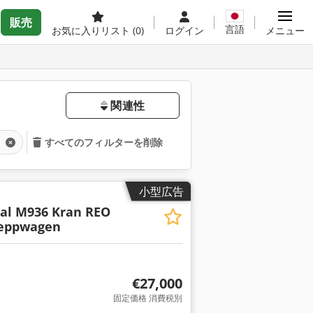
販売
言語
お気に入りリスト
(0)
ログイン
メニュー
関連性
車
すべてのフィルターを削除
小型広告
al M936 Kran REO
leppwagen
€27,000
固定価格 消費税別