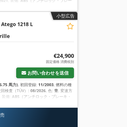
2021
, 装備:
ABS（アンチロック・ブレー
小型広告
Atego 1218 L
ille
€24,900
固定価格 消費税別
お問い合わせを送信
6.75 馬力)
, 初回登録:
11/2003
, 燃料の種
 次回検査（TÜV）:
08/2026
, 色:
青
, 変速方
, 装備:
ABS（アンチロック・ブレーキ・
販売