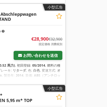
小型広告
0 Abschleppwagen
STAND
m
€28,900
€32,900
固定価格 消費税別
お問い合わせを送信
0.52 馬力)
, 初回登録:
05/2014
, 燃料の種
 ブレーキ:
リターダ
, 色:
白色
, 変速方式:
オ
m
, 製造年:
2014
, 装備:
ABS（アンチロッ
小型広告
 *
N 5,95 m* TOP