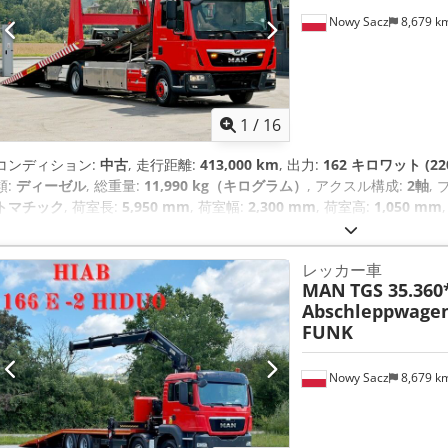
Nowy Sacz
8,679 k
1
/
16
コンディション:
中古
, 走行距離:
413,000 km
, 出力:
162 キロワット (22
類:
ディーゼル
, 総重量:
11,990 kg（キログラム）
, アクスル構成:
2軸
,
トマチック
, 荷室長:
5,950 mm
, 荷室幅:
2,300 mm
, 荷室高:
1,050 mm
ク・ブレーキ・システム）, エアコン, クレーン
,
レッカー車
MAN
TGS 35.360
Abschleppwagen
FUNK
Nowy Sacz
8,679 k