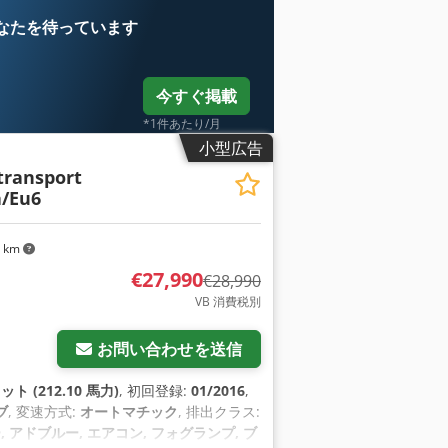
なたを待っています
今すぐ掲載
*1件あたり/月
小型広告
transport
a/Eu6
8 km
€27,990
€28,990
VB 消費税別
お問い合わせを送信
ット (212.10 馬力)
, 初回登録:
01/2016
,
ブ
, 変速方式:
オートマチック
, 排出クラス:
 アドブルー, エアコン, フォグランプ, ブ