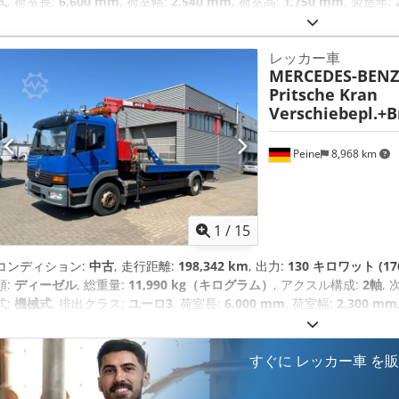
式
, 荷室長:
6,600 mm
, 荷室幅:
2,540 mm
, 荷室高:
1,750 mm
, 製造年:
キ・システム）, エアコン, クレーン
,
レッカー車
MERCEDES-BENZ
Pritsche Kran
Verschiebepl.+Br
Peine
8,968 km
1
/
15
コンディション:
中古
, 走行距離:
198,342 km
, 出力:
130 キロワット (17
類:
ディーゼル
, 総重量:
11,990 kg（キログラム）
, アクスル構成:
2軸
,
式:
機械式
, 排出クラス:
ユーロ3
, 荷室長:
6,000 mm
, 荷室幅:
2,300 mm
システム）, エアコン, クレーン, パーキングヒーター
,
すぐに レッカー車 を