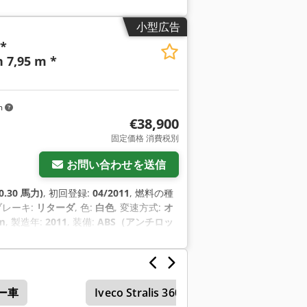
ESP)
,
小型広告
 *
 7,95 m *
m
€38,900
固定価格 消費税別
お問い合わせを送信
0.30 馬力)
, 初回登録:
04/2011
, 燃料の種
 ブレーキ:
リターダ
, 色:
白色
, 変速方式:
オ
m
, 製造年:
2011
, 装備:
ABS（アンチロッ
ー車
Iveco Stralis 360