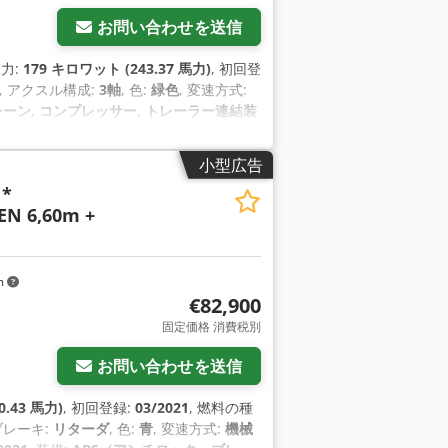
お問い合わせを送信
出力:
179 キロワット (243.37 馬力)
, 初回登
, アクスル構成:
3軸
, 色:
緑色
, 変速方式:
ーン, コンプレッサー, トレーラー連結装
AM将軍 , よく整備され、維持され、ボディは良
ている , M936W / Wが装備され
小型広告
スファーケース、オフロードギア、パワー
 *
は5トン伸縮式クレーン（エクステンショ
N 6,60m +
、マウンテンサポート（これらはフロント、
クセサリー、kmはマイル、運転免許クラ
 / h、排気量14011cm？, , 24Volt
-) また、若いtimerr AMジェネラリス
m
多くの楽しみです .- 注意！ディーラー
€82,900
すべて私のホームページで見ることができ
固定価格 消費税別
ろいろな車を見るために急いで行ったり来
できます：- ハノマグAL28、マジルス・
お問い合わせを送信
 6x6、シュタイヤー・プッフ、イルティ
。- また、想像を絶する数のスペアパーツ
0.43 馬力)
, 初回登録:
03/2021
, 燃料の種
 Gru?e Euer Philipp aus dem
 ブレーキ:
リターダ
, 色:
青
, 変速方式:
機械