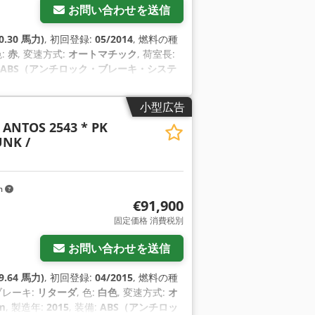
お問い合わせを送信
0.30 馬力)
, 初回登録:
05/2014
, 燃料の種
色:
赤
, 変速方式:
オートマチック
, 荷室長:
ABS（アンチロック・ブレーキ・システ
小型広告
ANTOS 2543 * PK
UNK /
m
€91,900
固定価格 消費税別
お問い合わせを送信
9.64 馬力)
, 初回登録:
04/2015
, 燃料の種
 ブレーキ:
リターダ
, 色:
白色
, 変速方式:
オ
m
, 製造年:
2015
, 装備:
ABS（アンチロッ