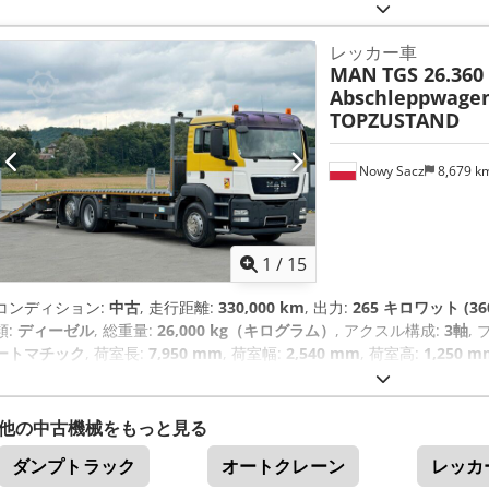
ルートゥース, 電動ウィンドウ調節, 電動ミラー, 電子安定制御プログラム (
レッカー車
MAN
TGS 26.360
Abschleppwagen
TOPZUSTAND
Nowy Sacz
8,679 k
1
/
15
コンディション:
中古
, 走行距離:
330,000 km
, 出力:
265 キロワット (36
類:
ディーゼル
, 総重量:
26,000 kg（キログラム）
, アクスル構成:
3軸
,
ートマチック
, 荷室長:
7,950 mm
, 荷室幅:
2,540 mm
, 荷室高:
1,250 m
ク・ブレーキ・システム）, エアコン, クレーン
,
他の中古機械をもっと見る
ダンプトラック
オートクレーン
レッカ