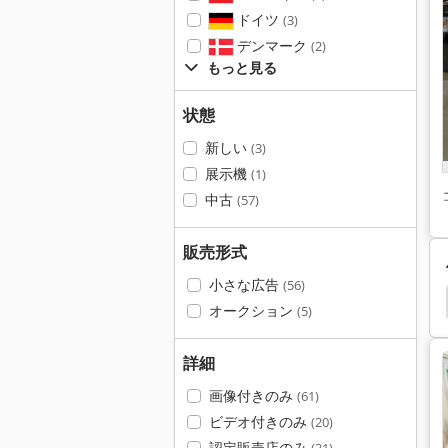
ドイツ
(3)
デンマーク
(2)
もっと見る
状態
新しい
(3)
展示機
(1)
中古
(57)
販売形式
小さな広告
(56)
け 機
ボーリング マシン
紙 の 穴あけ
Koch
オークション
(5)
詳細
画像付きのみ
(61)
ビデオ付きのみ
(20)
認定販売店のみ