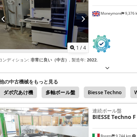
Moneymore
9,376
1
/
4
コンディション:
非常に良い（中古）
, 製造年:
2022
,
他の中古機械をもっと見る
ダボ穴あけ機
多軸ボール盤
Biesse Techno
連続ボール盤
BIESSE
Techno F
Roreto
9,744 km