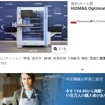
連続ボール盤
HOMAG
Optimat
Wadowice
8,724 k
1
/
9
コンディション:
中古
, 製造年:
2018
, 稼働時間:
1,500 h
, 機能:
完全に稼
2763
,
中古機械を即座に販売
今すぐ€4.49から掲載
*
11百万人の購入者
があ