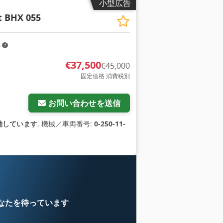
小型広告
 BHX 055
m
€37,500
€45,000
固定価格 消費税別
お問い合わせを送信
働しています
, 機械／車両番号:
0-250-11-
なたを待っています