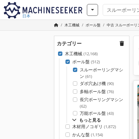
日本
木工機械
ボール盤
中古 スルーボーリ
カテゴリー
木工機械
(12,168)
ボール盤
(512)
スルーボーリングマシ
ン
(61)
ダボ穴あけ機
(90)
多軸ボール盤
(76)
長穴ボーリングマシン
(62)
万能ボール盤
(43)
もっと見る
木材用ノコギリ
(1,872)
かんな盤
(1,154)