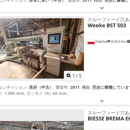
コンディション:
非常に良い（中古）
, 製造年:
2017
, 機能:
完全に稼働し
スルーフィード穴あ
Weeke
BST 503
Gdańsk
8,422 km
1
/
5
コンディション:
良好（中古）
, 製造年:
2011
, 機能:
完全に稼働していま
さ:
1,000 mm
, 送り長さ Z軸:
60 mm
,
スルーフィード穴あ
BIESSE
BREMA EK