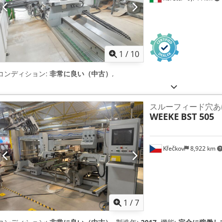
1
/
10
コンディション:
非常に良い（中古）
,
スルーフィード穴あ
WEEKE
BST 505
Křečkov
8,922 km
1
/
7