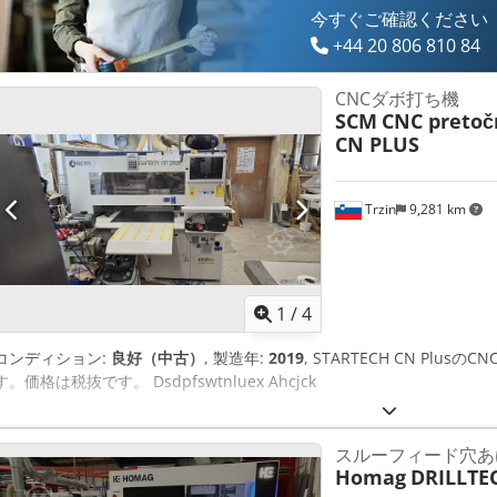
今すぐご確認ください
+44 20 806 810 84
CNCダボ打ち機
SCM
CNC pretočn
CN PLUS
Trzin
9,281 km
1
/
4
コンディション:
良好（中古）
, 製造年:
2019
, STARTECH CN Pl
す。価格は税抜です。 Dsdpfswtnluex Ahcjck
スルーフィード穴あ
Homag
DRILLTE