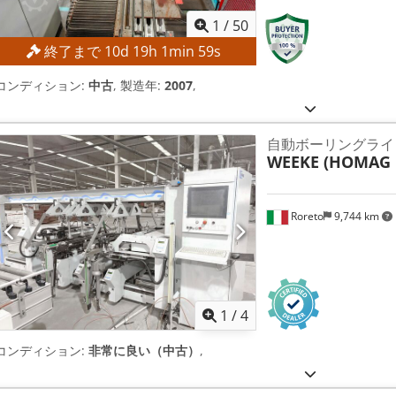
1
/
50
終了まで
10
d
19
h
1
min
57
s
コンディション:
中古
, 製造年:
2007
,
自動ボーリングライン -
WEEKE (HOMAG 
Roreto
9,744 km
1
/
4
コンディション:
非常に良い（中古）
,