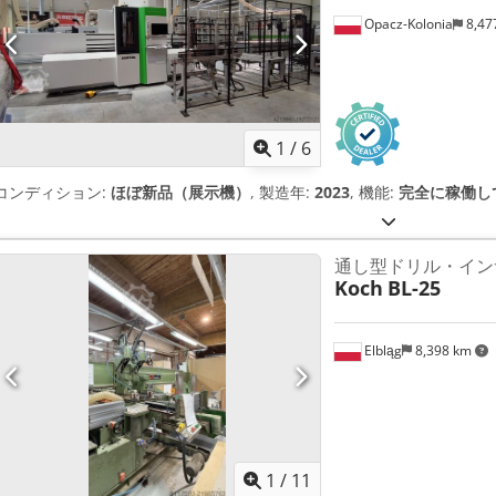
Opacz-Kolonia
8,47
1
/
6
コンディション:
ほぼ新品（展示機）
, 製造年:
2023
, 機能:
完全に稼働し
通し型ドリル・イン
Koch
BL-25
Elbląg
8,398 km
1
/
11