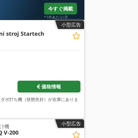
今すぐ掲載
*1件あたり/月
小型広告
i stroj Startech
価格情報
usのCNCダボ打ち機（状態良好）が在庫にありま
小型広告
け機
Q V-200