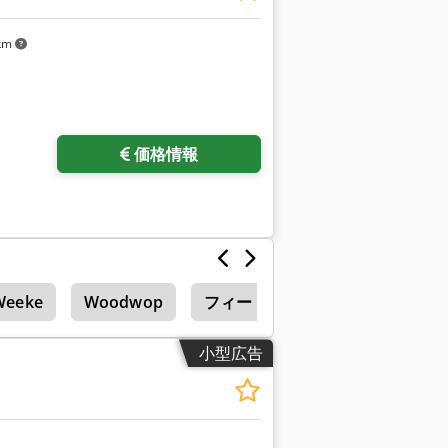
 km
価格情報
Weeke
Woodwop
フィード
小型広告