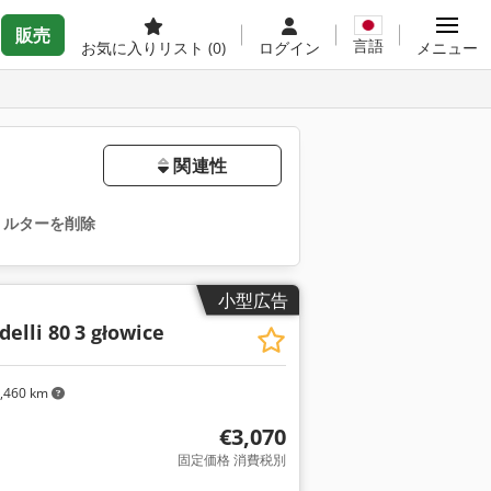
販売
言語
お気に入りリスト
(0)
ログイン
メニュー
関連性
ィルターを削除
小型広告
elli 80
3 głowice
,460 km
€3,070
固定価格 消費税別