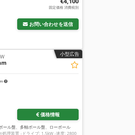
€4,100
固定価格 消費税別
お問い合わせを送信
小型広告
kW
mm
km
価格情報
、ボール盤、多軸ボール盤、ローボール
n処理装置 -ドライブ: 1.5kW -速度: 2800