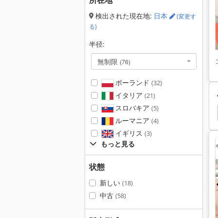
所在地
検出された現在地:
日本
(変更す
る)
半径:
無制限
(76)
ポーランド
(32)
イタリア
(21)
スロバキア
(5)
放電 ボール盤
多頭 ボール盤
深 穴 ボール盤
ルーマニア
(4)
イギリス
(3)
もっと見る
状態
新しい
(18)
中古
(58)