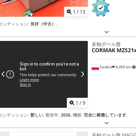
1
/
13
コンディション:
良好（中古）
,
多軸ボール盤
CORMAK
MZS21
Siedlce
8,409 km
1
/
9
コンディション:
新しい
, 製造年:
2026
, 機能:
完全に稼働しています
,
多軸ボール盤 MAGGI 