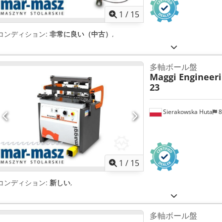
1
/
15
コンディション:
非常に良い（中古）
,
多軸ボール盤
Maggi Engineer
23
Sierakowska Huta
8
1
/
15
コンディション:
新しい
,
多軸ボール盤