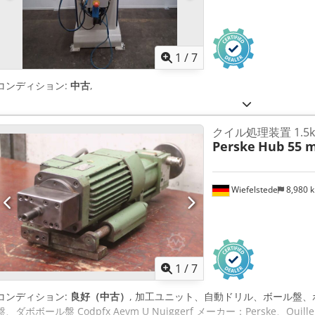
1
/
7
コンディション:
中古
,
クイル処理装置 1.5
Perske
Hub 55 
Wiefelstede
8,980 
1
/
7
コンディション:
良好（中古）
, 加工ユニット、自動ドリル、ボール盤
盤、ダボボール盤 Codpfx Aevm U Nujggerf メーカー：Perske、Quille