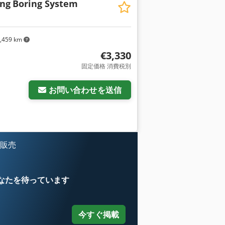
ing
Boring System
,459 km
€3,330
固定価格 消費税別
お問い合わせを送信
を販売
なたを待っています
今すぐ掲載