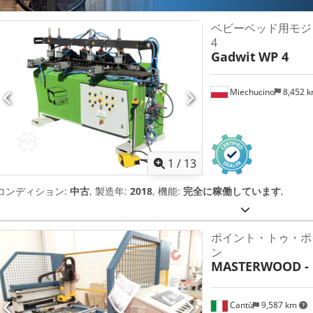
ベビーベッド用モジ
4
Gadwit
WP 4
Miechucino
8,452 
1
/
13
コンディション:
中古
, 製造年:
2018
, 機能:
完全に稼働しています
,
ポイント・トゥ・ポ
ン
MASTERWOOD - 
Cantù
9,587 km