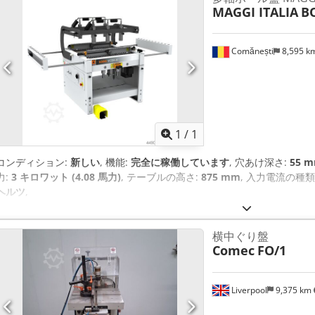
MAGGI ITALIA
B
Comănești
8,595 k
さらに画像
1
/
1
コンディション:
新しい
, 機能:
完全に稼働しています
, 穴あけ深さ:
55 
力:
3 キロワット (4.08 馬力)
, テーブルの高さ:
875 mm
, 入力電流の種類
ヘルツ
,
横中ぐり盤
Comec
FO/1
Liverpool
9,375 km