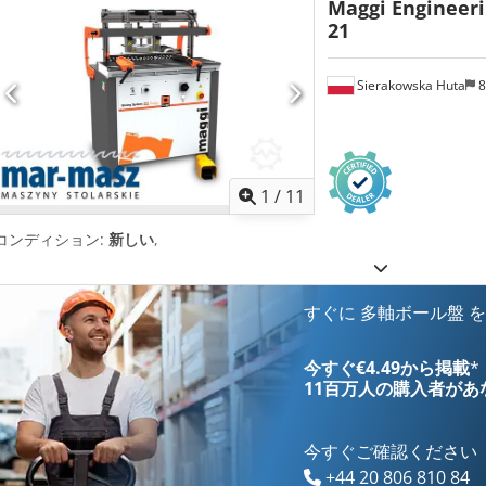
Maggi Engineer
21
Sierakowska Huta
8
1
/
11
コンディション:
新しい
,
すぐに 多軸ボール盤 
今すぐ€4.49から掲載
*
11百万人の購入者
があ
今すぐご確認ください
+44 20 806 810 84