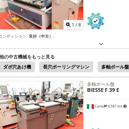
1
/
8
コンディション:
良好（中古）
,
他の中古機械をもっと見る
ダボ穴あけ機
長穴ボーリングマシン
多軸ボール
多軸ボール盤
BIESSE
F 39 E
Cantù
9,587 km