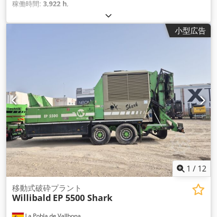
稼働時間:
3,922 h
,
小型広告
1
/
12
移動式破砕プラント
Willibald
EP 5500 Shark
La Pobla de Vallbona