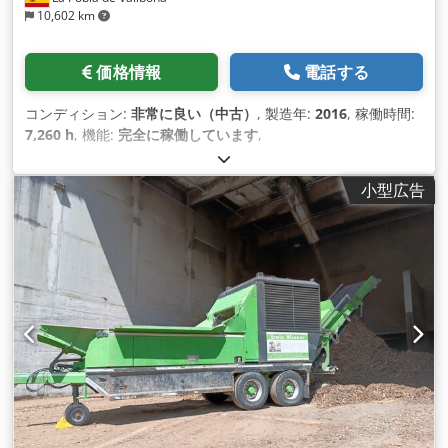
10,602 km
価格情報
電話する
コンディション:
非常に良い（中古）
, 製造年:
2016
, 稼働時間:
7,260 h
, 機能:
完全に稼働しています
,
小型広告