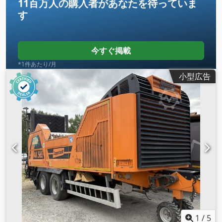
11百万人の購入者
があなたを待っていま
す
今すぐ掲載
*1件あたり/月
小型広告
1
/
5