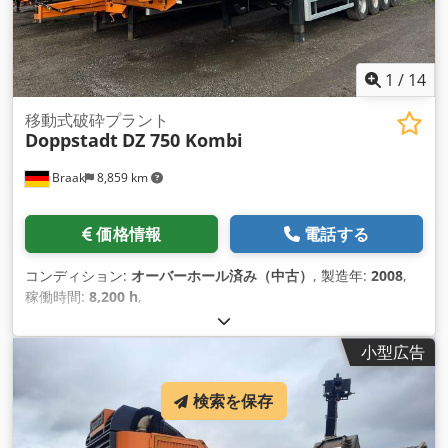
1
/
14
移動式破砕プラント
Doppstadt
DZ 750 Kombi
Braak
8,859 km
価格情報
電話する
コンディション:
オーバーホール済み（中古）
, 製造年:
2008
,
稼働時間:
8,200 h
,
小型広告
検索を保存