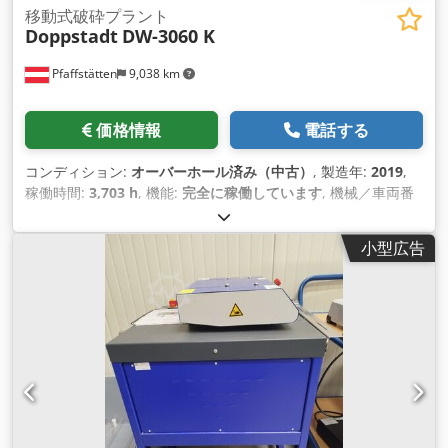
移動式破砕プラント
Doppstadt
DW-3060 K
Pfaffstätten
9,038 km
価格情報
電話する
コンディション:
オーバーホール済み（中古）
, 製造年:
2019
,
稼働時間:
3,703 h
, 機能:
完全に稼働しています
, 機械／車両番
号:
Bau Nummer 443
, 総重量:
30,000 kg（キログラム）
, 全
幅:
2,500 mm
, 輸送幅:
2,500 mm
, 最終オーバーホール年:
小型広告
2025
,