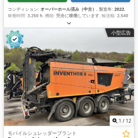
コンディション:
オーバーホール済み（中古）
, 製造年:
2022
,
稼働時間:
3,250 h
, 機能:
完全に稼働しています
, 輸送幅:
2,540
mm
, 輸送長さ:
9,141 mm
, 輸送高さ:
3,604 mm
, 出力:
310 キ
ロワット (421.48 馬力)
, 最終オーバーホール年:
2026
,
小型広告
1
/
12
モバイルシュレッダープラント