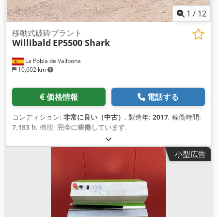
1
/
12
移動式破砕プラント
Willibald
EP5500 Shark
La Pobla de Vallbona
10,602 km
価格情報
電話する
コンディション:
非常に良い（中古）
, 製造年:
2017
, 稼働時間:
7,183 h
, 機能:
完全に稼働しています
,
小型広告