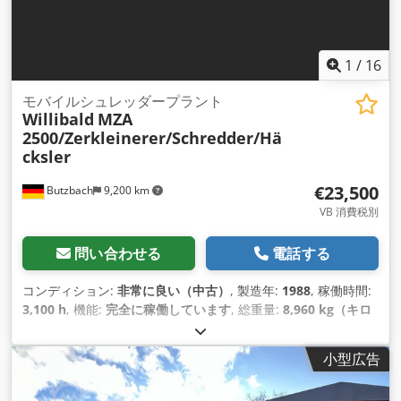
1
/
16
モバイルシュレッダープラント
Willibald
MZA
2500/Zerkleinerer/Schredder/Hä
cksler
€23,500
Butzbach
9,200 km
VB 消費税別
問い合わせる
電話する
コンディション:
非常に良い（中古）
, 製造年:
1988
, 稼働時間:
3,100 h
, 機能:
完全に稼働しています
, 総重量:
8,960 kg（キロ
グラム）
,
小型広告