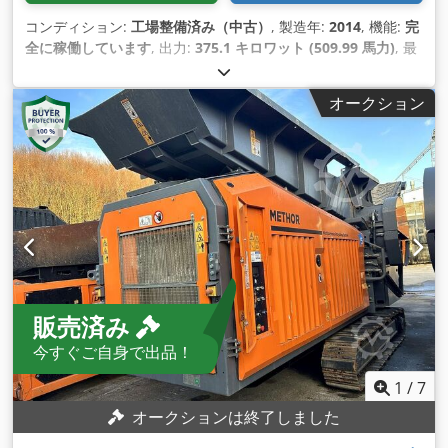
コンディション:
工場整備済み（中古）
, 製造年:
2014
, 機能:
完
全に稼働しています
, 出力:
375.1 キロワット (509.99 馬力)
, 最
終オーバーホール年:
2026
,
オークション
販売済み
今すぐご自身で出品！
1
/
7
オークションは終了しました