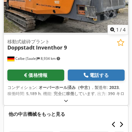
1
/
4
移動式破砕プラント
Doppstadt
Inventhor 9
Calbe (Saale)
8,934 km
価格情報
電話する
コンディション:
オーバーホール済み（中古）
, 製造年:
2023
,
稼働時間:
5,189 h
, 機能:
完全に稼働しています
, 出力:
390 キロ
ワット (530.25 馬力)
, 最終オーバーホール年:
2026
,
他の中古機械をもっと見る