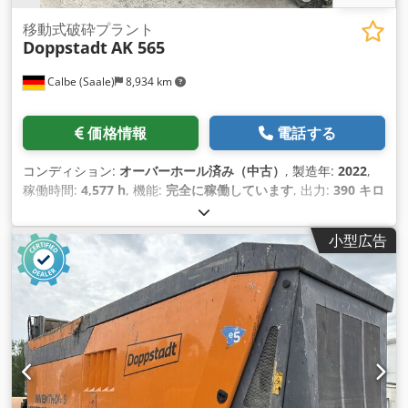
移動式破砕プラント
Doppstadt
AK 565
Calbe (Saale)
8,934 km
価格情報
電話する
コンディション:
オーバーホール済み（中古）
, 製造年:
2022
,
稼働時間:
4,577 h
, 機能:
完全に稼働しています
, 出力:
390 キロ
ワット (530.25 馬力)
, 最終オーバーホール年:
2026
,
小型広告