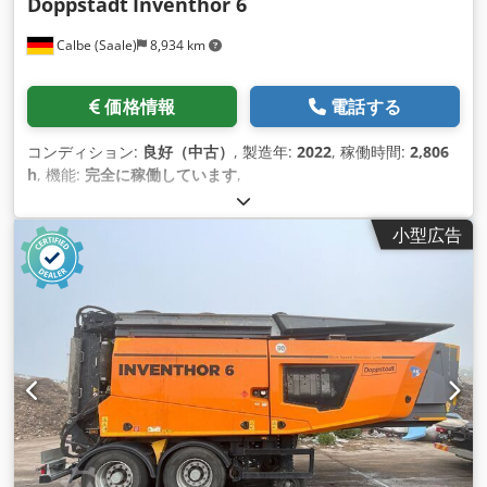
Doppstadt
Inventhor 6
Calbe (Saale)
8,934 km
価格情報
電話する
コンディション:
良好（中古）
, 製造年:
2022
, 稼働時間:
2,806
h
, 機能:
完全に稼働しています
,
小型広告