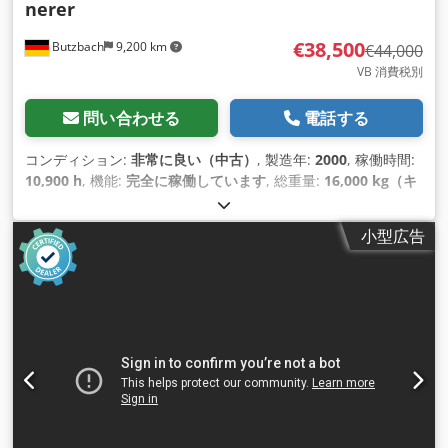
nerer
€38,500
Butzbach
9,200 km
€44,000
VB 消費税別
問い合わせる
電話する
コンディション:
非常に良い（中古）
, 製造年:
2000
, 稼働時間:
10,900 h
, 機能:
完全に稼働しています
, 総重量:
16,000 kg（キ
ログラム）
, 出力:
308 キロワット (418.76 馬力)
,
小型広告