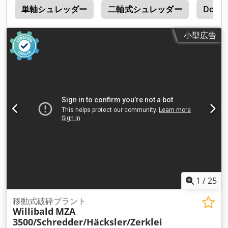
0
単軸シュレッダー
二軸式シュレッダー
Dopps
小型広告
1
/
25
移動式破砕プラント
Willibald
MZA
3500/Schredder/Häcksler/Zerklei