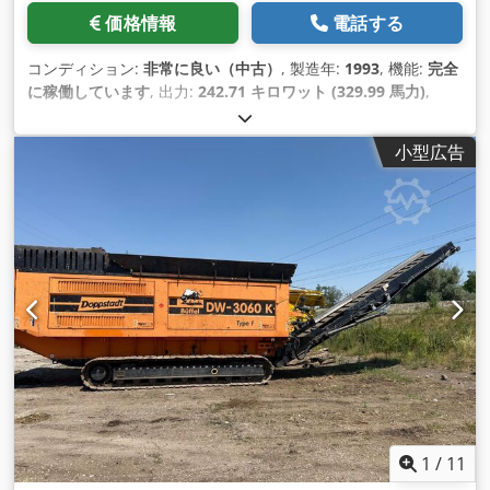
価格情報
電話する
コンディション:
非常に良い（中古）
, 製造年:
1993
, 機能:
完全
に稼働しています
, 出力:
242.71 キロワット (329.99 馬力)
,
小型広告
1
/
11