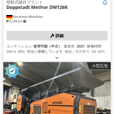
移動式破砕プラント
Doppstadt
Methor DW126K
Nordrhein-Westfalen
9,198 km
詳細
コンディション:
使用可能（中古）
, 製造年:
2021
, 稼働時間:
200 h
, 機能:
完全に稼働しています
, 機械／車両番号:
34
, 燃料
タンク容量:
300 l
, コンベヤベルトの長さ:
6,900 mm
,
小型広告