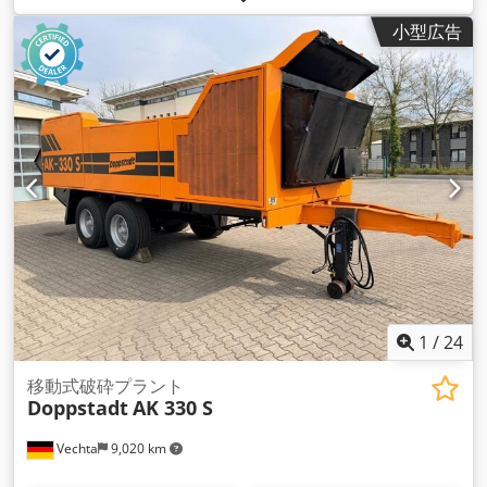
小型広告
1
/
24
移動式破砕プラント
Doppstadt
AK 330 S
Vechta
9,020 km