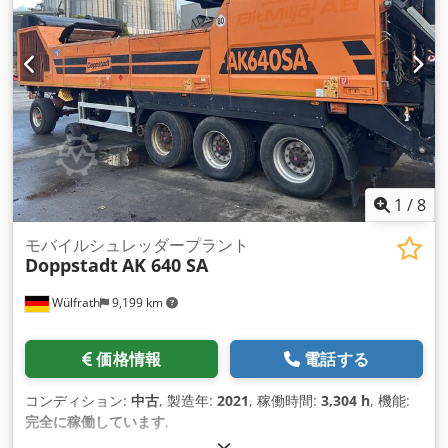
ープオレンジ 特別な装備: 細断システム サイズL（8枚刃） エ
ンジン Cat C7.1、205 kW リアストラップ 6.9m オーバーバン
ドマグネット用フレーム オーバーバンドマグネット 灌漑
1
/
8
モバイルシュレッダープラント
Doppstadt
AK 640 SA
Wülfrath
9,199 km
価格情報
電話する
コンディション:
中古
, 製造年:
2021
, 稼働時間:
3,304 h
, 機能:
完全に稼働しています
,