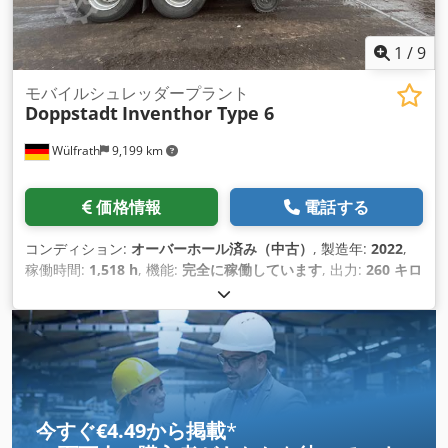
1
/
9
モバイルシュレッダープラント
Doppstadt
Inventhor Type 6
Wülfrath
9,199 km
価格情報
電話する
コンディション:
オーバーホール済み（中古）
, 製造年:
2022
,
稼働時間:
1,518 h
, 機能:
完全に稼働しています
, 出力:
260 キロ
ワット (353.50 馬力)
, 最終オーバーホール年:
2026
,
今すぐ€4.49から掲載
*