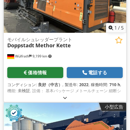
1
/
5
モバイルシュレッダープラント
Doppstadt
Methor Kette
Wülfrath
9,199 km
価格情報
電話する
コンディション:
良好（中古）
, 製造年:
2022
, 稼働時間:
710 h
,
機能:
未検証
, 設備： 基本パッケージ メトールチェーン 細断シ
ステムなし - 2つの移動速度を含む無限軌道シャーシ - シャーシ
チェーン 400mm 3バー - 追加の油圧接続 70 l/min Dkjdpfsvrz
小型広告
Rvox Acwor - 24V 電気制御 - 大型無線リモコン完備。 - メンテ
ナンスが容易なLEDライト付きエンジンルーム - 位置センサー
と自動制御を備えた折りたたみ式ファンネル - 油圧リバーシブ
ルファンホイール - 音響始動警告 - 塗装仕上げ: RAL 2011 ディ