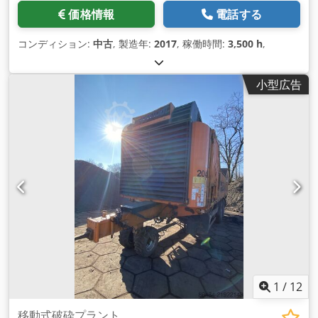
価格情報
電話する
コンディション:
中古
, 製造年:
2017
, 稼働時間:
3,500 h
,
小型広告
1
/
12
移動式破砕プラント