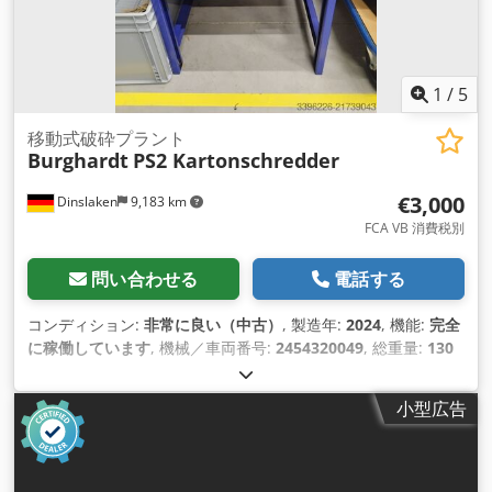
1
/
5
移動式破砕プラント
Burghardt
PS2 Kartonschredder
€3,000
Dinslaken
9,183 km
FCA VB 消費税別
問い合わせる
電話する
コンディション:
非常に良い（中古）
, 製造年:
2024
, 機能:
完全
に稼働しています
, 機械／車両番号:
2454320049
, 総重量:
130
kg（キログラム）
, 全幅:
660 mm
, 全長:
660 mm
, 全高:
980
mm
, 出力:
1.5 キロワット (2.04 馬力)
, 入力電圧:
230 V
, 最大
小型広告
切断幅:
420 mm
,