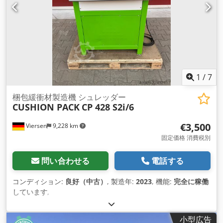
1
/
7
梱包緩衝材製造機 シュレッダー
CUSHION PACK
CP 428 S2i/6
€3,500
Viersen
9,228 km
固定価格 消費税別
問い合わせる
電話する
コンディション:
良好（中古）
, 製造年:
2023
, 機能:
完全に稼働
しています
,
小型広告