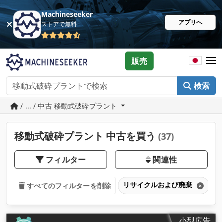
Machineseeker
アプリへ
ストアで無料
販売
検索
/ ... / 中古 移動式破砕プラント
移動式破砕プラント 中古を買う
(37)
フィルター
関連性
リサイクルおよび廃棄
すべてのフィルターを削除
小型広告