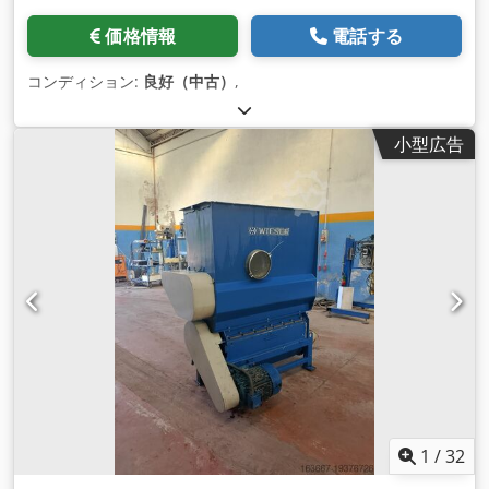
価格情報
電話する
コンディション:
良好（中古）
,
小型広告
1
/
32