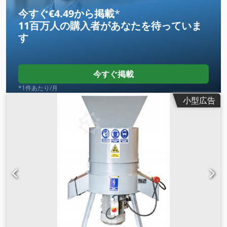
今すぐ€4.49から掲載
*
11百万人の購入者
があなたを待っていま
す
今すぐ掲載
*1件あたり/月
小型広告