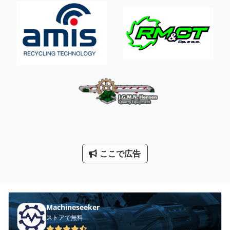
シート フィーダー
スリッターライン
ツール ボックス
トラック スケール
冷却塔
冷蔵室
洗車
ここで広告
産業用掃除機
Machineseeker
ストアで無料