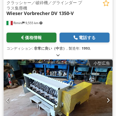
クラッシャー／破砕機／グラインダー プ
ラス集塵機
Wieser Vorbrecher
DV 1350-V
Rimini
9,555 km
価格情報
電話する
コンディション:
非常に良い（中古）
, 製造年:
1993
,
小型広告