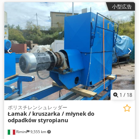
小型広告
1
/
18
ポリスチレンシュレッダー
Łamak / kruszarka / młynek
do
odpadków styropianu
Rimini
9,555 km