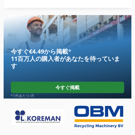
Ga 50 Vsd
Ga 90 Vsd
International 433
International 510
今すぐ€4.49から掲載
*
11百万人の購入者
があなたを待っていま
Kgs 1670
す
Schneider Na
Si 550
今すぐ掲載
その他
*1件あたり/月
サービス ステーション
サーボモーター
シャーシ