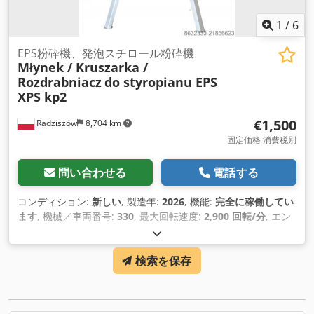
1
/
6
EPS粉砕機、発泡スチロール粉砕機
Młynek / Kruszarka /
Rozdrabniacz
do styropianu EPS
XPS kp2
€1,500
Radziszów
8,704 km
固定価格 消費税別
問い合わせる
電話する
コンディション:
新しい
, 製造年:
2026
, 機能:
完全に稼働してい
ます
, 機械／車両番号:
330
, 最大回転速度:
2,900 回転/分
, エン
ジン型式:
5,5kW
, 装備:
CEマーキング
,
検索を保存