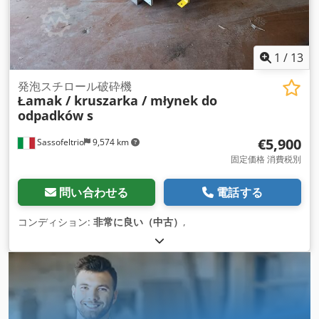
1
/
13
発泡スチロール破砕機
Łamak / kruszarka / młynek do
odpadków s
€5,900
Sassofeltrio
9,574 km
固定価格 消費税別
問い合わせる
電話する
コンディション:
非常に良い（中古）
,