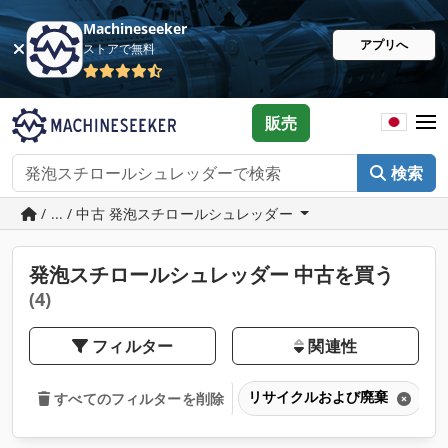
Machineseeker
アプリへ
ストアで無料
販売
検索
/ ... / 中古 発泡スチロールシュレッダー
発泡スチロールシュレッダー 中古を買う
(4)
フィルター
関連性
リサイクルおよび廃棄
すべてのフィルターを削除