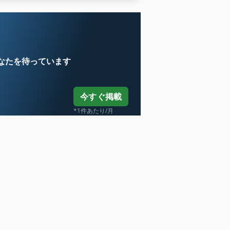
超音波
なたを待っています
今すぐ掲載
*1件あたり/月