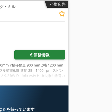
小型広告
グ・ミル
価格情報
mm Y軸移動量 900 mm Z軸 1200 mm
荷重6.0t 速度 25 - 1400 rpm スピン
 kW Dsdpfx Astv H Ucjgtjck 総電力
 機械は1994年に製造元によってオーバーホールさ
NC 360（3D制御） フェイススライド Ø
備ができていません 電気工学の学位。
なたを待っています