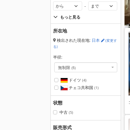
-
もっと見る
所在地
検出された現在地:
日本
(変更す
る)
半径:
無制限
(5)
ドイツ
(4)
チェコ共和国
(1)
状態
中古
(5)
販売形式