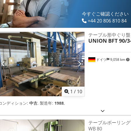
今すぐご確認ください
+44 20 806 810 84
テーブル形中ぐり盤
UNION
BFT 90/3
ドイツ
9,058 km
1
/
10
コンディション:
中古
, 製造年:
1988
,
テーブルボーリングマシ
WB 80