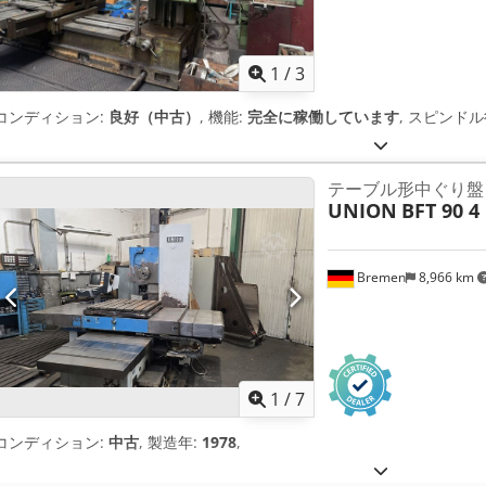
1
/
3
コンディション:
良好（中古）
, 機能:
完全に稼働しています
, スピンドル
テーブル形中ぐり盤
UNION
BFT 90 4
Bremen
8,966 km
1
/
7
コンディション:
中古
, 製造年:
1978
,