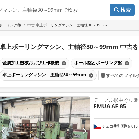
検索
ボーリング盤
中古 卓上ボーリングマシン、主軸径80～99mm
卓上ボーリングマシン、主軸径80～99mm 中古
金属加工機械および工作機械
ボール盤とボーリング盤
卓上ボーリングマシン、主軸径80～99mm
すべてのフィル
テーブル形中ぐり盤
FMUA
AF 85
チェコ共和国
9,015