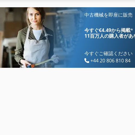
Fngj 20
Upc 80 120
Gkt 60
Upe 80 120 F
中古機械を即座に販売
Idx 23
その他
今すぐ€4.49から掲載
*
11百万人の購入者
があ
今すぐご確認ください
+44 20 806 810 84