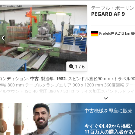
テーブル・ボーリン
PEGARD
AF 9
Krefeld
9,213 km
1
/
6
コンディション:
中古
, 製造年:
1982
, スピンドル直径90mm xトラベル900
W軸 800 mm テーブルクランプエリア 900 x 1200 mm 360度回転 テーブル
ドルマウント ISO 40 電圧 380 V / 50 Hz フライス加工スピンドルドライブ 9.2
要件 35 KVA 機械重量約10t 必要スペース 約4.5 x 2.8 x 2.5 m
れ、 新しい制御盤、 新しいサーボドライブBOSCHとHeidenhain制御T
600 mm、 変位範囲150 mm、 この機械は現在故障のためデモの準
中古機械を即座に販売
今すぐ€4.49から掲載
*
11百万人の購入者
があ