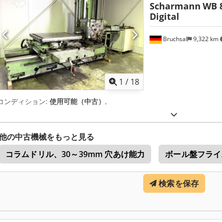
Scharmann
WB 8
Digital
Bruchsal
9,322 km
1
/
18
コンディション:
使用可能（中古）
,
他の中古機械をもっと見る
コラムドリル、30～39mm 穴あけ能力
ボール盤フライ
検索を保存