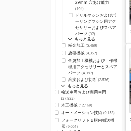
29mm 穴あけ能力
(104)
ドリルマシンおよびボ
ーリングマシン用アク
セサリーおよびスペア
パーツ
(97)
もっと見る
板金加工
(5,469)
旋盤機械
(4,357)
金属加工機械および工作機
械用アクセサリーとスペア
パーツ
(4,087)
溶接および切断
(2,536)
もっと見る
輸送車両および商用車両
(27,832)
木工機械
(12,169)
オートメーション技術
(9,153)
フォークリフト＆構内搬送機
器
(9,051)