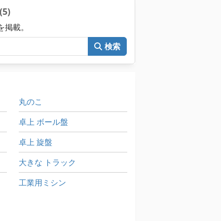
(5)
械を掲載。
検索
丸のこ
卓上 ボール盤
卓上 旋盤
大きな トラック
工業用ミシン
超プロ彼 08 ホイールローダー