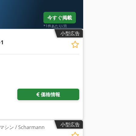
今すぐ掲載
*1件あたり/月
小型広告
-1
価格情報
小型広告
ン / Scharmann