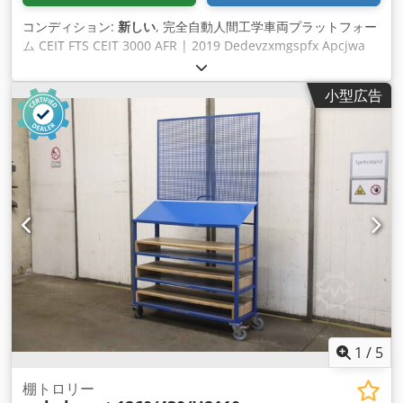
コンディション:
新しい
, 完全自動人間工学車両プラットフォー
ム CEIT FTS CEIT 3000 AFR | 2019 Dedevzxmgspfx Apcjwa
バリアント F N02 最大移動速度 0.75 m/s、最大トロリー重量
3000 kg、キャタピラ重量 375 kg、最大牽引力 1000 N、動作
小型広告
電圧 36 V=、電力 1200 W (未使用) 人間工学に基づいた自動車
両プラットフォーム CEIT FTS CEIT 3000 AFR 年: 2019 数量 5
個
1
/
5
棚トロリー