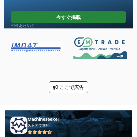
クローラー クレーン
今すぐ掲載
タワー クレーン
*1件あたり/月
トラック
トラック クレーン
トラック スケール
トラック ローラー
ここで広告
レッカー車
ロボットセル
ローラー ラック
Machineseeker
建設 用 クレーン
ストアで無料