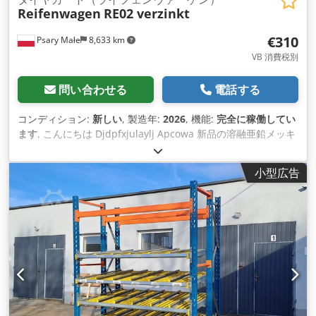
Reifenwagen
RE02 verzinkt
€310
Psary Małe
8,633 km
VB 消費税別
問い合わせる
電話する
コンディション:
新しい
, 製造年:
2026
, 機能:
完全に稼働してい
ます
, こんにちは Djdpfxjulaylj Apcowa 新品の溶融亜鉛メッキ
タイヤトロリー（Reifenwagen）を販売しています。 この台
車は、車輪のセットを保管または輸送するために使用されま
小型広告
す。 寸法 1738x690x2117 mm 溶融亜鉛メッキ 容量12輪 我々
はこれらのトロリーのメーカーです。 1台につき96台積載しま
す。 台車価格 310ユーロ/ネット/個。(価格は交渉する）