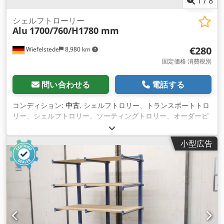
1
/
8
シェルフトローリー
Alu
1700/760/H1780 mm
€280
Wiefelstede
8,980 km
固定価格 消費税別
問い合わせる
電話する
コンディション:
中古
, シェルフトロリー、トランスポートトロ
リー、シェルフトロリー、ソーティングトロリー、オーダーピ
ッキングトロリー、モバイルシェルフ -幅: 1700 mm -奥行:
760 mm -高さ: 1780 mm Dedjd Sfkdopfx Apcswa -ストレー
小型広告
ジシェルフ4 -価格：1枚あたり -数：1ピース -重量：84kg/個