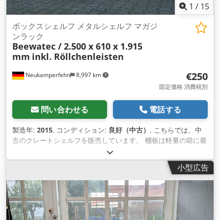
ージや汚れの付着等が見られる場合があります。
1
/
15
ボックスシェルフ メタルシェルフ マガジ
ンラック
Beewatec / 2.500 x 610 x 1.915
mm
inkl. Röllchenleisten
€250
Neukamperfehn
8,997 km
固定価格 消費税別
問い合わせる
電話する
製造年:
2015
, コンディション:
良好（中古）
, こちらでは、中
古のクレートシェルフを販売しています。 棚板は軽量の箱に最
適ですが、ダンボール箱も問題なく収容できます。 木箱の棚板
は、お客様のニーズに合わせて個別に調整することが可能で
小型広告
す。 ローラーレールの傾斜角度とレベル間の距離は、六角レン
チを使って素早く簡単に調整できます。 水準器の両側にはガイ
ドレールが、片側にはストッパーが取り付けられています。 を
使用し、木箱が不用意に落下しないようにする。 テクニカルデ
ータと詳細情報。 メーカー：ビーワテック 商品概要: ダンボー