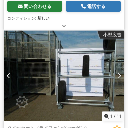
問い合わせる
電話する
コンディション:
新しい
,
小型広告
1
/
11
タイヤカート（ライフェンヴァーゲン）