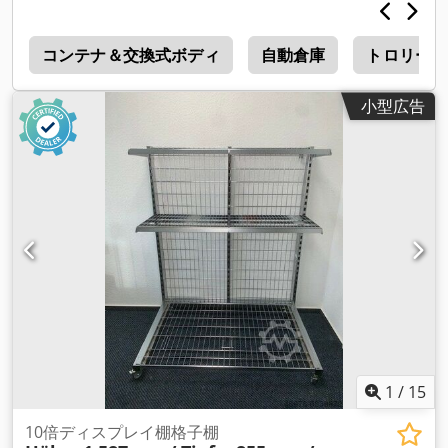
高さ調節可能 -シャーシ：ブレーキ付旋回キャスター2個／固定
キャスター2個 -棚板: 5枚 -総寸法：1300/810/H1800 mm -重
具
量：114 kg
コンテナ＆交換式ボディ
自動倉庫
トロリー
小型広告
1
/
15
10倍ディスプレイ棚格子棚