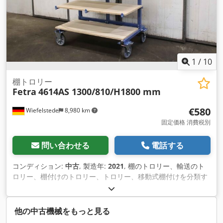
1
/
10
棚トロリー
Fetra
4614AS 1300/810/H1800 mm
€580
Wiefelstede
8,980 km
固定価格 消費税別
問い合わせる
電話する
コンディション:
中古
, 製造年:
2021
, 棚のトロリー、輸送のト
ロリー、棚付けのトロリー、トロリー、移動式棚付けを分類す
る、順序の採取のトロリー サポート アームのトロリー
Dwjdpfothrv Uox Apcsa メーカー：フェトラ、タイプ4614AS
サポートアームトロリー、ロールオフ保護付き -耐荷重：500
他の中古機械をもっと見る
kg / 棚板1枚あたり80 kg キャリングアームの長さ：600 mm、