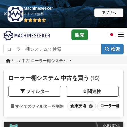
Machineseeker
アプリへ
ストアで無料
販売
検索
/ ... / 中古 ローラー棚システム
ローラー棚システム 中古を買う
(15)
フィルター
関連性
倉庫技術
ローラー棚シ
すべてのフィルターを削除
小型広告