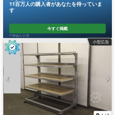
11百万人の購入者
があなたを待っていま
す
今すぐ掲載
*1件あたり/月
小型広告