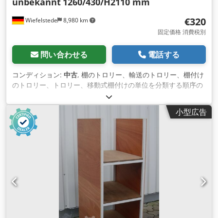
unbekannt
1260/430/H2110 mm
€320
Wiefelstede
8,980 km
固定価格 消費税別
問い合わせる
電話する
コンディション:
中古
, 棚のトロリー、輸送のトロリー、棚付け
のトロリー、トロリー、移動式棚付けの単位を分類する順序の
ピッキング トロリー -棚台車：6段式。ライティングトレイ、
ファイリングボード Dwjdpfxstlzfks Apcea -3段：木製インサ
小型広告
ート付き -シャーシ：4回転キャスター、ブレーキ付き -総寸
法：1260/430/H2110 mm -重量：93 kg