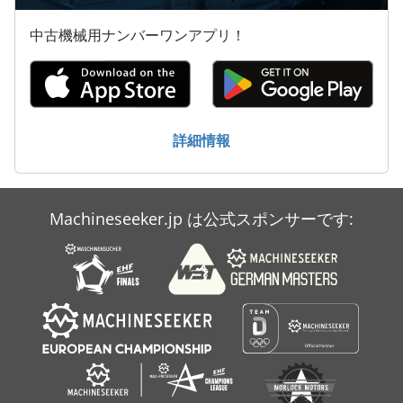
汎用 旋盤
中古機械用ナンバーワンアプリ！
汎用旋盤
産業 用 ロボット
詳細情報
Machineseeker.jp は公式スポンサーです: