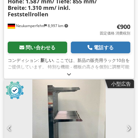
Höhe: 1.587 mm/ Tiefe: 855 mm/
Breite:
1.310 mm/ inkl.
Feststellrollen
€900
Neukamperfehn
8,997 km
固定価格 消費税別
問い合わせる
電話する
コンディション:
新しい
, ここでは、新品の販売用ラック10台を
ご提供しています。 特別な機能 - 棚板の高さを個別に調整可能
- 棚板は斜めに引っ掛けることができる（写真素材参照） - キ
ャスター付きで自由自在に収納 - 全キャスターにロックブレー
小型広告
キ付きで、傾斜地での収納も可能 - 棚板を折り畳むことができ
るため、ユーロパレット用のスペースが確保できる - 素材表
面：高品質クロームメッキ - 様々な産業に対応 - 簡単で単純な
組み立て テクニカルデータと詳細情報。 全高：約1,587mm 全
深度：約855mm 全幅：約1,310mm 納品範囲には、以下のも
のが含まれます。 10倍速販売棚、新品 をそれぞれ構成してい
ます。 01x ベースフレーム, 新品 幅：約1,310mm 奥行き：約
855mm 01倍速リアウォール、新規 スタビライジングフックを
含む Dsdpfx Aehu Apuopcowa 04x ロック式キャスター, 新品