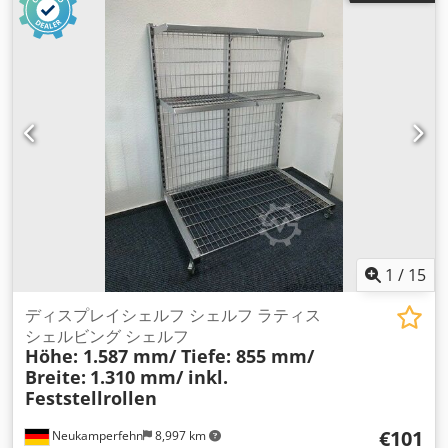
め、ユーロパレット用のスペースが確保できる - 素材表面：高
品質クロームメッキ - 様々な産業に対応 - 簡単で単純な組み立
て テクニカルデータと詳細情報。 全高：約1,587mm 全深度：
約855mm 全幅：約1,310mm 納品範囲には、以下のものが含
まれます。 02x 販売棚, 新品 をそれぞれ構成しています。 01x
ベースフレーム, 新品 幅：約1,310mm 奥行き：約855mm 01
倍速リアウォール、新規 スタビライジングフックを含む 04x
ロック式キャスター, 新品 組み立て用六角レンチ付き 02x 棚板,
新品 奥行き：約375mm 02x 棚板, 新品 奥行き：約425mm 01x
操作説明書 詳細は添付の図面をご参照ください。 注意事項 シ
ェルフは分解された状態で納品されますので、現地で組み立て
てください。 新品ですが、パッケージに最小限のダメージや汚
れの付着が見られる場合があります。 Dedshu Apmepfx
1
/
15
Apcowa
ディスプレイシェルフ シェルフ ラティス
シェルビング シェルフ
Höhe: 1.587 mm/ Tiefe: 855 mm/
Breite:
1.310 mm/ inkl.
Feststellrollen
€101
Neukamperfehn
8,997 km