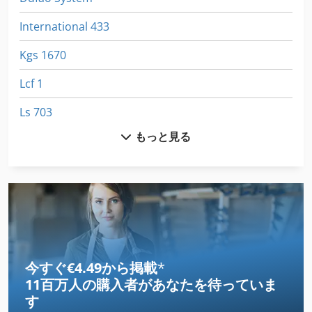
International 433
Kgs 1670
Lcf 1
Ls 703
もっと見る
Meh 5 2 1 8 B
Rlu 210
その他
クレーン フレーム
クレーン ポータル
今すぐ€4.49から掲載
*
11百万人の購入者
があなたを待っていま
クレーン レール
す
クローラ クレーン