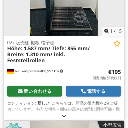
組み立て用六角レンチ付き 02x 棚板, 新品 奥行き：約375mm
02x 棚板, 新品 奥行き：約425mm 01x 操作説明書 詳細は添付
の図面をご参照ください。 注意事項 シェルフは分解された状
態で納品されますので、現地で組み立ててください。 この商品
は新品ですが、パッケージには最小限のダメージや汚れの付着
1
/
15
などが見られる場合があります。
02x 販売棚 棚板 格子棚
Höhe: 1.587 mm/ Tiefe: 855 mm/
Breite:
1.310 mm/ inkl.
Feststellrollen
€195
Neukamperfehn
8,997 km
固定価格 消費税別
問い合わせる
電話する
コンディション:
新しい
, こちらでは、新品の販売棚を2台ご提
供しています。 特別な機能 - 棚板の高さは個別に調整可能 - 棚
板は斜めに引っ掛けることができる（写真素材参照） - キャス
ター付きで自由自在に収納 - 全キャスターにロックブレーキ付
小型広告
きで、傾斜地での収納も可能 - 棚板を折り畳むことができるた