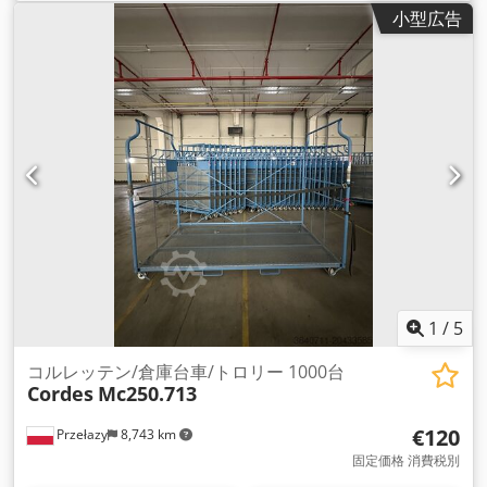
小型広告
1
/
5
コルレッテン/倉庫台車/トロリー 1000台
Cordes
Mc250.713
€120
Przełazy
8,743 km
固定価格 消費税別