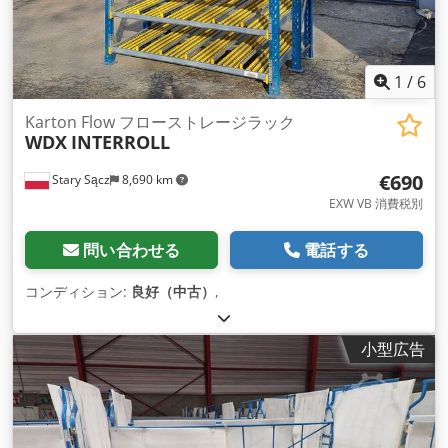
1
/
6
Karton Flow フローストレージラック
WDX
INTERROLL
€690
Stary Sącz
8,690 km
EXW VB 消費税別
問い合わせる
電話する
コンディション:
良好（中古）
,
小型広告