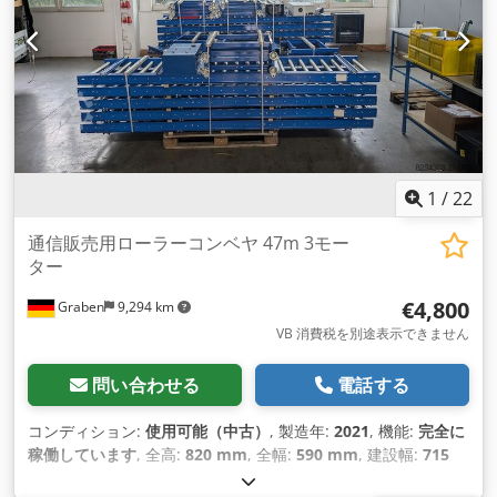
ルラック 1レーン 19032-01 製造年：2015年頃 備考 ラックは
写真でご覧いただけるように、組み立てた状態でお届けしま
す。 納品範囲には、以下のものが含まれます。 01x 木箱棚, 中
古 全長：約2,500mm 全深度：約610mm 全高：約1,915mm
内寸：約485mm 自重：約160kg 1段あたりの耐荷重：約15kg
棚板ユニット全体の耐荷重：約100kg レベル数：04個 1段あた
りの巾木の枚数：02枚 チューブ（フレーム）径：約27mm ロ
ーラーレールの長さ：約2,430 mm プロフィールdim.ロールバ
ー：約42×35mm（幅×高さ） ロール幅：約25mm Dedpfx
1
/
22
Apehiyhwecjwa ローラーピッチ：約35mm 素材カラーフレー
ム：亜鉛メッキ ローラーの素材色：クリームホワイト フレー
通信販売用ローラーコンベヤ 47m 3モー
ムの素材色：亜鉛メッキ ラベルホルダー付き ガイドレール含
ター
む：約2,450mm エンドフランジを含む [...]
€4,800
Graben
9,294 km
VB 消費税を別途表示できません
問い合わせる
電話する
コンディション:
使用可能（中古）
, 製造年:
2021
, 機能:
完全に
稼働しています
, 全高:
820 mm
, 全幅:
590 mm
, 建設幅:
715
mm
, 全長:
48,000 mm
, サポート長さ:
3,000 mm
,