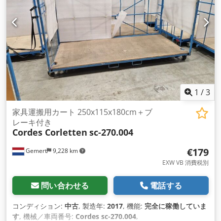
1
/
3
家具運搬用カート 250x115x180cm＋ブ
レーキ付き
Cordes Corletten
sc-270.004
€179
Gemert
9,228 km
EXW VB 消費税別
問い合わせる
電話する
コンディション:
中古
, 製造年:
2017
, 機能:
完全に稼働していま
す
, 機械／車両番号:
Cordes sc-270.004
,