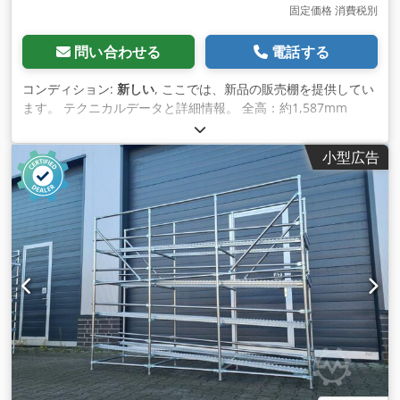
固定価格 消費税別
問い合わせる
電話する
コンディション:
新しい
, ここでは、新品の販売棚を提供してい
ます。 テクニカルデータと詳細情報。 全高：約1,587mm
Dwsdpfxshh Dgxj Apcja 総奥行き：約855mm 全幅：約
1,310mm 特別な機能。 - 棚板の高さは個別に調整可能 - 棚板
小型広告
を斜めにして引っ掛けることができる（写真資料参照） - キャ
スターで自在に収納 - 全てのキャスターにはロックブレーキが
付いており、傾斜地での収納も可能です。 - 棚板のフレームを
折りたたむことで、ユーロパレットを収納することができま
す。 - 素材表面：高品質クロームメッキ - 様々な産業に対応 -
簡単で手間のかからない組み立て お届けに含まれます。 01x
フロアフレーム、新品 幅：約1,310mm 奥行き：約855mm
01xリアウォール、新品 スタビライジングフックを含む 04xロ
ック式キャスター、新品 組み立て用六角レンチ付き 02x 棚、
新品 奥行き：約375mm 02x 棚、新品 奥行き：約425mm 01x
操作説明書 詳細については、添付の図面をご参照ください。
メモ 棚は解体した状態で納品され、現地で組み立てる必要があ
ります。 この商品は新品ですが、パッケージには最小限のダメ