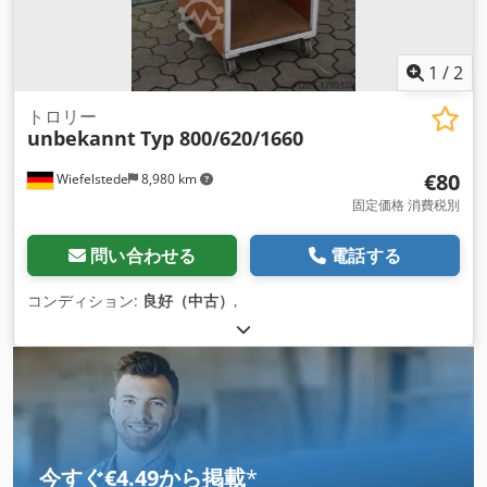
1
/
2
トロリー
unbekannt
Typ 800/620/1660
€80
Wiefelstede
8,980 km
固定価格 消費税別
問い合わせる
電話する
コンディション:
良好（中古）
,
今すぐ€4.49から掲載
*