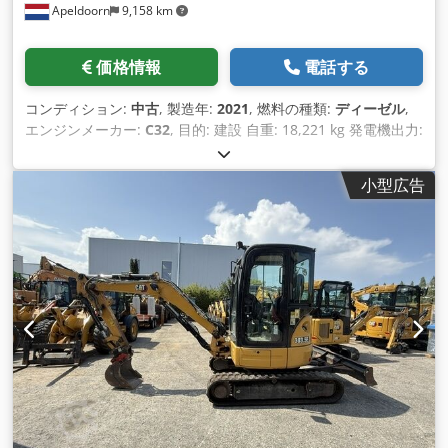
Apeldoorn
9,158 km
価格情報
電話する
コンディション:
中古
, 製造年:
2021
, 燃料の種類:
ディーゼル
,
エンジンメーカー:
C32
, 目的: 建設 自重: 18,221 kg 発電機出力:
1,100 kVA 輸送寸法（長さ x 幅 x 高さ）：20フィートHCコン
テナ 詳細については営業部までお問い合わせください。
小型広告
Dsdpovyn A Usfx Amlswa オランダで85年以上の販売経験。
お客様のニーズに合わせた個別のソリューションをお探しの専
門家チーム。 1000 時間または 1 年間の保証: 最適なセキュリ
ティ。 24時間365日ご利用いただけます。 迅速なサービス。
在庫豊富で即納可能です。