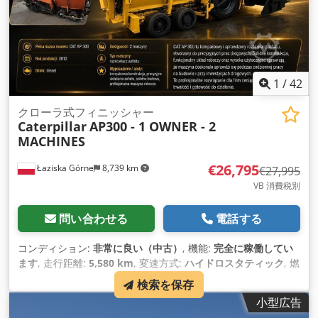
1
/
42
クローラ式フィニッシャー
Caterpillar
AP300 - 1 OWNER - 2
MACHINES
€26,795
Łaziska Górne
8,739 km
€27,995
VB 消費税別
問い合わせる
電話する
コンディション:
非常に良い（中古）
, 機能:
完全に稼働してい
ます
, 走行距離:
5,580 km
, 変速方式:
ハイドロスタティック
, 燃
料の種類:
ディーゼル
, 色:
黄色
, 総重量:
7,300 kg（キログラ
検索を保存
ム）
, 空車重量:
6,600 kg（キログラム）
, 運転質量:
8,200
小型広告
kg（キログラム）
, 座席数:
2
, 製造年:
2012
, 稼働時間:
5,580 h
,