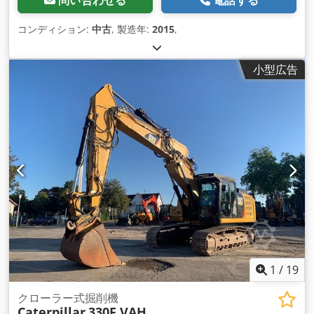
問い合わせる
電話する
コンディション:
中古
, 製造年:
2015
,
小型広告
1
/
19
クローラー式掘削機
Caterpillar
330F VAH