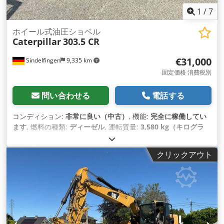
1
/
7
ホイール式油圧ショベル
Caterpillar
303.5 CR
€31,000
Sindelfingen
9,335 km
固定価格 消費税別
問い合わせる
電話する
コンディション:
非常に良い（中古）
, 機能:
完全に稼働してい
ます
, 燃料の種類:
ディーゼル
, 運転質量:
3,580 kg（キログラ
ム）
, 製造年:
2020
, 稼働時間:
2,434 h
, 装備:
ゴムクローラー
,
クリックアウト