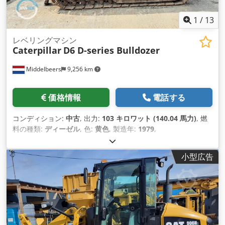
1
/
13
レベリングマシン
Caterpillar
D6 D-series Bulldozer
Middelbeers
9,256 km
価格情報
電話する
コンディション:
中古
, 出力:
103 キロワット (140.04 馬力)
, 燃
料の種類:
ディーゼル
, 色:
黄色
, 製造年:
1979
,
小型広告