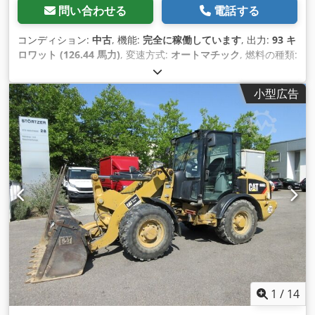
問い合わせる
電話する
コンディション:
中古
, 機能:
完全に稼働しています
, 出力:
93 キ
ロワット (126.44 馬力)
, 変速方式:
オートマチック
, 燃料の種類:
ディーゼル
, 空車重量:
12,600 kg（キログラム）
, 運転質量:
12,600 kg（キログラム）
, アクスル構成:
4x4
, 初回登録:
小型広告
10/1998
, 製造年:
1998
, 稼働時間:
17,762 h
, 燃料:
ディーゼル
,
装備:
パレットフォーク, 全輪駆動
,
1
/
14