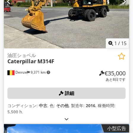
1
/
15
油圧ショベル
Caterpillar
M314F
€35,000
Deinze
9,371 km
あと8日です
詳細
コンディション:
中古
, 色:
その他
, 製造年:
2016
, 稼働時間:
5,500 h
,
小型広告