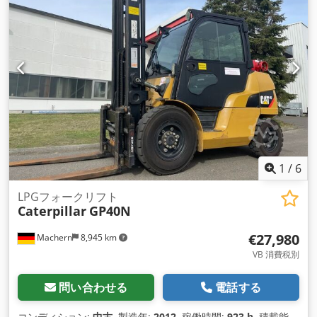
1
/
6
LPGフォークリフト
Caterpillar
GP40N
€27,980
Machern
8,945 km
VB 消費税別
問い合わせる
電話する
コンディション:
中古
, 製造年:
2012
, 稼働時間:
923 h
, 積載能