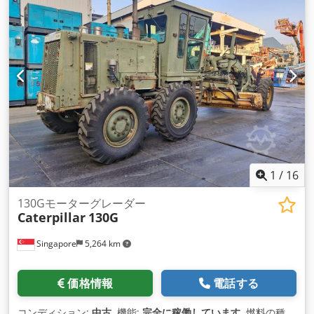
1
/
16
130Gモーターグレーダー
Caterpillar
130G
Singapore
5,264 km
価格情報
電話する
コンディション:
中古
, 機能:
完全に稼働しています
, 燃料の種