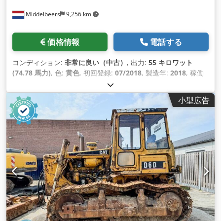
Middelbeers
9,256 km
価格情報
電話する
コンディション:
非常に良い（中古）
, 出力:
55 キロワット
(74.78 馬力)
, 色:
黄色
, 初回登録:
07/2018
, 製造年:
2018
, 稼働
時間:
5,014 h
, 装備:
キャビン, 車載コンピュータ
,
小型広告