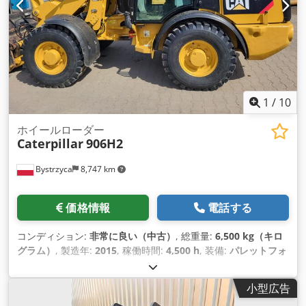
1
/
10
ホイールローダー
Caterpillar
906H2
Bystrzyca
8,747 km
価格情報
電話する
コンディション:
非常に良い（中古）
, 総重量:
6,500 kg（キロ
グラム）
, 製造年:
2015
, 稼働時間:
4,500 h
, 装備:
パレットフォ
ーク
,
小型広告