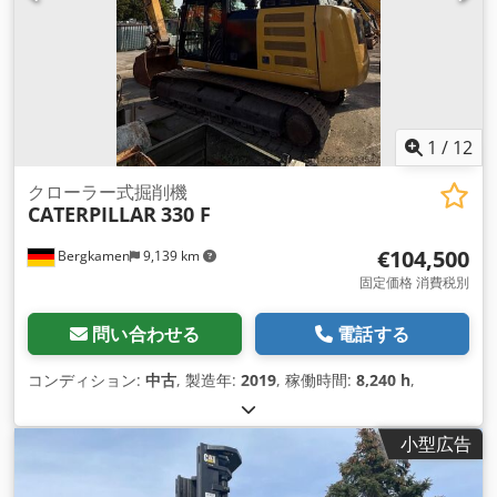
1
/
12
クローラー式掘削機
CATERPILLAR
330 F
€104,500
Bergkamen
9,139 km
固定価格 消費税別
問い合わせる
電話する
コンディション:
中古
, 製造年:
2019
, 稼働時間:
8,240 h
,
小型広告