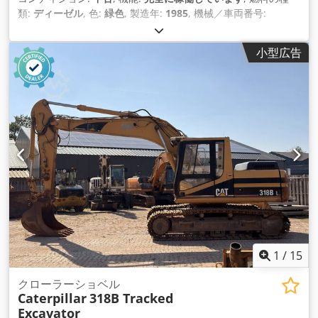
類:
ディーゼル
, 色:
緑色
, 製造年:
1985
, 機械／車両番号:
7GB01296
, 商品説明 中古catモーターグレーダー メーカー：
CATERPILLAR モデル 130G Djdpfxsul U Epj Amljwa ディーゼ
小型広告
ルエンジン 現状販売 お問い合わせ ヴィジャイ JPNインダスト
リアル・トレーディング社 13A パンダンクレセント、シンガポ
ール 128478
1
/
15
クローラーショベル
Caterpillar
318B Tracked
Excavator