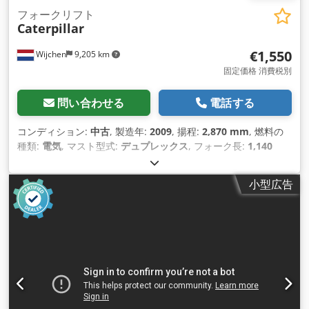
フォークリフト
Caterpillar
€1,550
Wijchen
9,205 km
固定価格 消費税別
問い合わせる
電話する
コンディション:
中古
, 製造年:
2009
, 揚程:
2,870 mm
, 燃料の
種類:
電気
, マスト型式:
デュプレックス
, フォーク長:
1,140
mm
, 全高:
1,950 mm
, 全長:
1,960 mm
, 全幅:
850 mm
, 色:
黒
,
小型広告