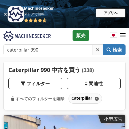
Machineseeker
アプリへ
ストアで無料
販売
検索
Caterpillar 990 中古を買う
(338)
フィルター
関連性
Caterpillar
すべてのフィルターを削除
小型広告