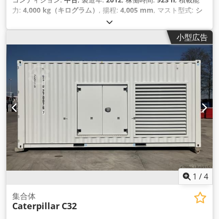
力:
4,000 kg（キログラム）
, 揚程:
4,005 mm
, マスト型式:
シ
ンプレックス
, 建設高:
2,700 mm
, 出力:
50 キロワット (67.98
馬力)
, フォーク長:
1,200 mm
, 空車重量:
6,095 kg（キログラ
小型広告
ム）
, 全長:
3,000 mm
, 駆動方式:
Treibgas
, 建設幅:
1,415
mm
, LPGフォークリフト 荷重重心：500 フォーク幅：125
mm フォーク厚：50 mm マストタイプ: 標準 技術状態: 非常に
良い フロントタイヤタイプ: エア フロントタイヤの状態： 60 -
80 リアタイヤ タイプ： 空気 リアタイヤの状態： 60 - 80 説明:
状態の良い中古車。メンテナンスとUVV検査更新済み。 保証期
間3ヶ月。 サイドシフト、フォークポジショナー、 Dedpfx
Amel Hbmpolswa 第3バルブ、第4バルブ、後部作業灯、前部
作業灯、暖房、フルキャブ、
1
/
4
集合体
Caterpillar
C32