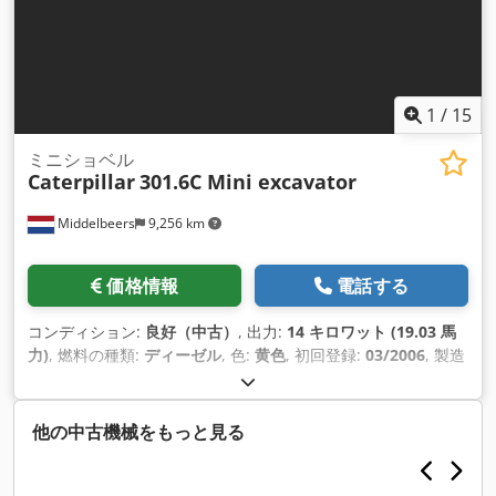
1
/
15
ミニショベル
Caterpillar
301.6C Mini excavator
Middelbeers
9,256 km
価格情報
電話する
コンディション:
良好（中古）
, 出力:
14 キロワット (19.03 馬
力)
, 燃料の種類:
ディーゼル
, 色:
黄色
, 初回登録:
03/2006
, 製造
年:
2006
, 稼働時間:
5,484 h
,
他の中古機械をもっと見る