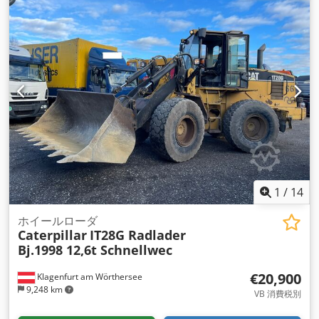
1
/
14
ホイールローダ
Caterpillar
IT28G Radlader
Bj.1998 12,6t Schnellwec
€20,900
Klagenfurt am Wörthersee
9,248 km
VB 消費税別