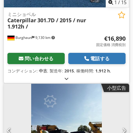
1
/
15
ミニショベル
Caterpillar
301.7D / 2015 / nur
1.912h /
€16,890
Burghaun
9,130 km
固定価格 消費税別
問い合わせる
電話する
コンディション:
中古
, 製造年:
2015
, 稼働時間:
1,912 h
,
小型広告