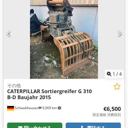
1
/
4
その他
CATERPILLAR
Sortiergreifer G 310
B-D Baujahr 2015
€6,500
Schwabhausen
9,069 km
固定価格 消費税別