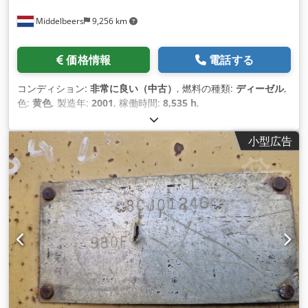
Middelbeers
9,256 km
価格情報
電話する
コンディション:
非常に良い（中古）
, 燃料の種類:
ディーゼル
,
色:
黄色
, 製造年:
2001
, 稼働時間:
8,535 h
,
小型広告