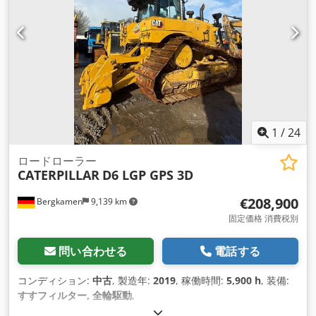
1
/
24
ロードローラー
CATERPILLAR
D6 LGP GPS 3D
€208,900
Bergkamen
9,139 km
固定価格 消費税別
問い合わせる
電話する
コンディション:
中古
, 製造年:
2019
, 稼働時間:
5,900 h
, 装備:
すすフィルター, 全輪駆動
,