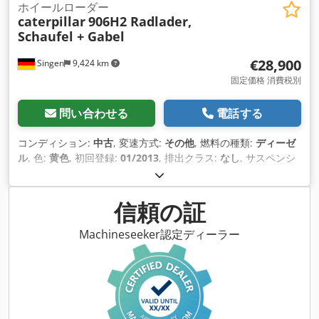
ホイールローダー
caterpillar
906H2 Radlader,
Schaufel + Gabel
€28,900
Singen
9,424 km
固定価格 消費税別
問い合わせる
電話する
コンディション:
中古
, 変速方式:
その他
, 燃料の種類:
ディーゼ
ル
, 色:
黄色
, 初回登録:
01/2013
, 排出クラス:
なし
, サスペンシ
ョン:
その他
, 製造年:
2013
, 稼働時間:
3,700 h
, 運転席:
その他
,
燃料:
ディーゼル
, 装備:
全輪駆動
,
信頼の証
Machineseeker認定ディーラー