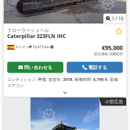
1
/
15
クローラーショベル
Caterpillar
323FLN IHC
€95,000
スペイン
10,415 km
固定価格 消費税別
問い合わせる
電話する
コンディション:
中古
, 製造年:
2018
, 稼働時間:
4,790 h
, 装備:
エアコン
,
小型広告