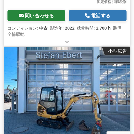
固定価格 消費税別
問い合わせる
電話する
コンディション:
中古
, 製造年:
2022
, 稼働時間:
2,700 h
, 装備:
全輪駆動
,
小型広告