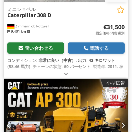
ミニショベル
Caterpillar
308 D
€31,500
Zimmern ob Rottweil
9,401 km
固定価格 消費税別
問い合わせる
電話する
コンディション:
非常に良い（中古）
, 出力:
43 キロワット
(58.46 馬力)
, チェーンの状態:
60 パーセント
, 製造年:
2011
, 稼
働時間:
8,204 h
, 装備:
エアコン, ゴムクローラー
,
小型広告