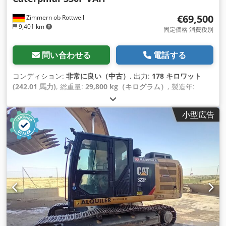
€69,500
Zimmern ob Rottweil
9,401 km
固定価格 消費税別
問い合わせる
電話する
コンディション:
非常に良い（中古）
, 出力:
178 キロワット
(242.01 馬力)
, 総重量:
29,800 kg（キログラム）
, 製造年:
2018
, 稼働時間:
12,928 h
, 装備:
エアコン
,
小型広告