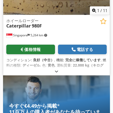
1
/
11
ホイールローダー
Caterpillar
980F
Singapore
5,264 km
価格情報
電話する
コンディション:
良好（中古）
, 機能:
完全に稼働しています
, 燃
料の種類:
ディーゼル
, 色:
黄色
, 運転質量:
22,000 kg（キログ
ラム）
, 座席数:
1
, 製造年:
1994
, 機械／車両番号:
8CJ01246
, 装
備:
キャビン
, 商品説明 中古キャタピラーホイールローダー
Dwjdpfxjumtkmj Amlsa キャタピラー製 モデル CAT 980F デ
ィーゼルエンジン 現状販売 お問い合わせ ヴィジャイ JPNイン
ダストリアル・トレーディング社 13A パンダンクレセント、シ
ンガポール 128478
今すぐ€4.49から掲載
*
11百万人の購入者
があなたを待っていま