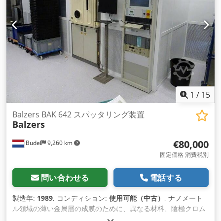
フィードスルー 赤外線ヒーター ウォーターマニホールドプラ
スバルブ ベント・パンプダウン用真空バルブなど 注意事項現
在、Resistance Evaporationに使用中（使用できるボートはあ
りません） IP化により現在のPLC、E-cabinetは撤去。しかし、
必要であれば、弊社Orange Thin Filmsは、Labviewによる自
動化と新しいプロセス（Eeam-Sputtering-Evaporationなど）
による完全 な改修を行うことができます。 コンフィギュレー
ションコーター 2: 2x Pfeiffer TPH 2201 s pc (horizontal
turbo 2200ls) 完全オーバーホール済み。 ファイファー社製
1
/
15
DCU600 2x VAT スロットルバルブ 64048-pe48-ads2/0001 1x
Pfeiffer PKR251 フルレンジセンサー ファイファーTPR280 プ
Balzers BAK 642 スパッタリング装置
Balzers
レバキューム用 ファイファーデュオ120プレポンプ(120m3/h)
真空チャンバー。 基板サイズ丸型840mm用 遮蔽体、予備遮蔽
€80,000
Budel
9,260 km
体を含む 2倍速ビューポート 複数のフィードスルー 熱電対を含
む回転式フィードスルー 赤外線ヒーター ウォーターマニホー
固定価格 消費税別
ルドプラスバルブ ベント・パンプダウン用真空バルブなど 注
意事項抵抗蒸発に使用する電流（ボートは使用不可） IP化によ
問い合わせる
電話する
り現在のPLC、E-cabinetは撤去。ただし：必要な場合は [...]
製造年:
1989
, コンディション:
使用可能（中古）
, ナノメート
ル領域の薄い金属層の成膜のために、異なる材料、陰極クロム
および銅、1チャンバー、回転バスケット、プレポンプセッ