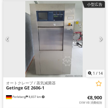
小型広告
1
/
14
オートクレーブ / 蒸気滅菌器
Getinge
GE 2606-1
€8,900
Perleberg
8,837 km
EXW VB 消費税別