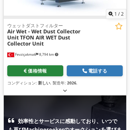
1
/
2
ウェットダストフィルター
Air Wet - Wet Dust Collector
Unit
TFON AIR WET Dust
Collector Unit
Fevziçakmak
8,794 km
価格情報
電話する
コンディション:
新しい
, 製造年:
2026
,
効率性とサービスに感動しており、いつで
も再びMachineseekerのオークションを選びま