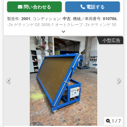
問い合わせる
電話する
製造年:
2001
, コンディション:
中古
, 機械／車両番号:
010786
,
-2x ゲティンゲ GE 2606-1 オートクレーブ -2x ゲティンゲ 50
リットル – 56kg/h 蒸気発生器 -2x スターリング SIHI Lema 90
AZ 真空ポンプ Cjdpswx Hwasfx Aitjrf
小型広告
1
/
7