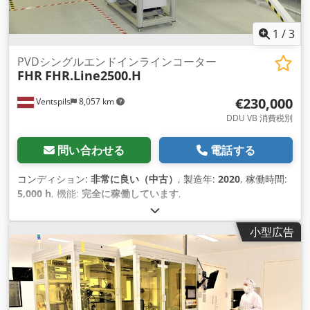
1
/
3
PVDシングルエンドインラインコーター
FHR
FHR.Line2500.H
€230,000
Ventspils
8,057 km
DDU VB 消費税別
問い合わせる
電話する
コンディション:
非常に良い（中古）
, 製造年:
2020
, 稼働時間:
5,000 h
, 機能:
完全に稼働しています
,
小型広告