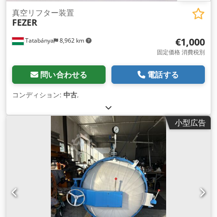
真空リフター装置
FEZER
€1,000
Tatabánya
8,962 km
固定価格 消費税別
問い合わせる
電話する
コンディション:
中古
,
小型広告