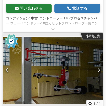
問い合わせる
電話する
コンディション:
中古
, コントローラー TMPプロセスチャンバ
ー ウェーハハンドラー/10面カセットフロントローダー用コン
トローラTMP 5KW DC電源（AE） 5kW RF電源（ヒュッティン
ガー社製） Codpeuhcpyefx Aitorf プロセスポンプ Leybold
小型広告
D65 + 250/500ルーツブロワー カセットシステム用バキューム
ハンドラー 1x 1000lsターボポンプ Leybold 1x LN2/マイスナ
ーステージ
1
/
1