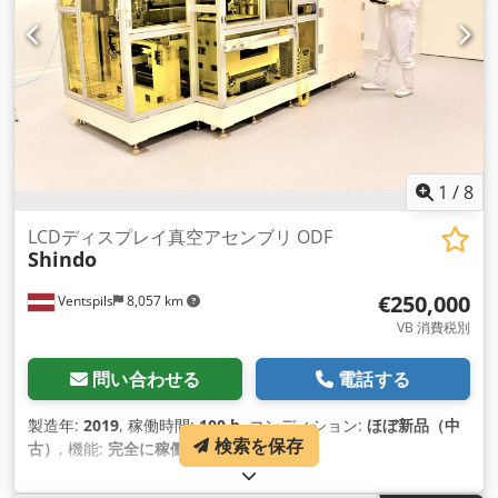
1
/
8
LCDディスプレイ真空アセンブリ ODF
Shindo
€250,000
Ventspils
8,057 km
VB 消費税別
問い合わせる
電話する
製造年:
2019
, 稼働時間:
100 h
, コンディション:
ほぼ新品（中
検索を保存
古）
, 機能:
完全に稼働しています
,