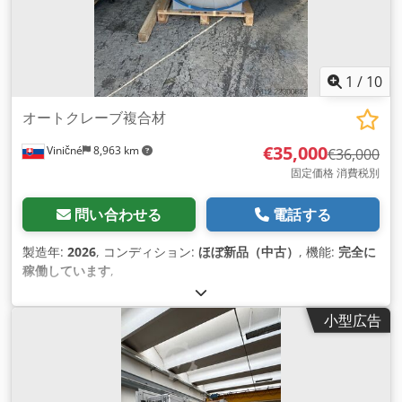
1
/
10
オートクレーブ複合材
€35,000
Viničné
8,963 km
€36,000
固定価格 消費税別
問い合わせる
電話する
製造年:
2026
, コンディション:
ほぼ新品（中古）
, 機能:
完全に
稼働しています
,
小型広告