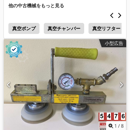
他の中古機械をもっと見る
V
真空ポンプ
真空チャンバー
真空リフター
小型広告
1
/
8