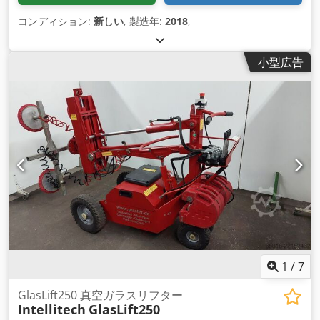
コンディション:
新しい
, 製造年:
2018
,
小型広告
1
/
7
GlasLift250 真空ガラスリフター
Intellitech
GlasLift250