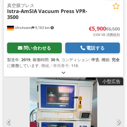
真空膜プレス
Istra-AmSIA
Vacuum Press VPR-
3500
€5,900
Ulrichstein
9,163 km
€6,500
EXW VB 消費税別
問い合わせる
電話する
製造年:
2019
, 稼働時間:
30 h
, コンディション:
中古
, 機能:
完全
に稼働しています
, 機械／車両番号:
118
,
小型広告