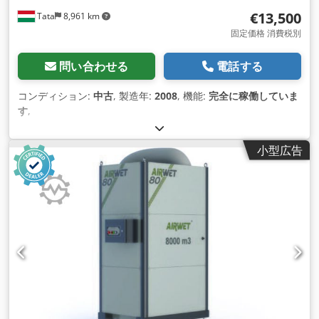
€13,500
Tata
8,961 km
固定価格 消費税別
問い合わせる
電話する
コンディション:
中古
, 製造年:
2008
, 機能:
完全に稼働していま
す
,
小型広告