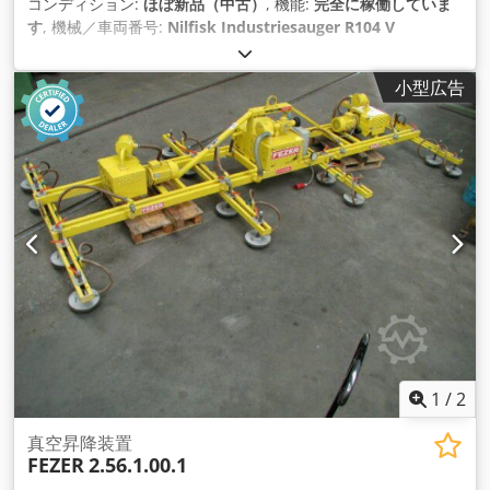
コンディション:
ほぼ新品（中古）
, 機能:
完全に稼働していま
す
, 機械／車両番号:
Nilfisk Industriesauger R104 V
4031600000
,
小型広告
1
/
2
真空昇降装置
FEZER
2.56.1.00.1