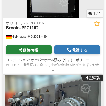
1
/
1
ポリコールド PFC1102
Brooks
PFC1102
Gelnhausen
9,202 km
価格情報
電話する
コンディション:
オーバーホール済み（中古）
, ポリコールド
PFC1102。 新品同様に良い Cjdpeftzdrsfx Aitsrf お急ぎでお求
めいただけます
小型広告