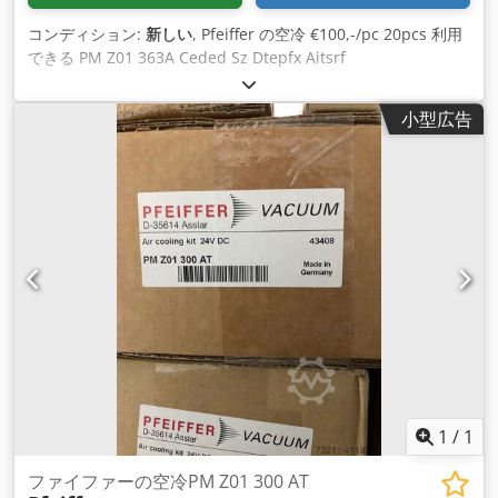
コンディション:
新しい
, Pfeiffer の空冷 €100,-/pc 20pcs 利用
できる PM Z01 363A Ceded Sz Dtepfx Aitsrf
小型広告
1
/
1
ファイファーの空冷PM Z01 300 AT