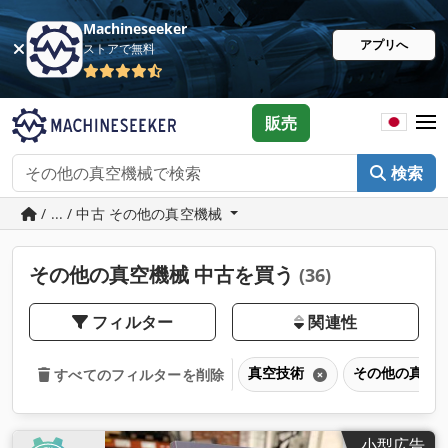
Machineseeker
アプリへ
ストアで無料
販売
検索
/ ... / 中古 その他の真空機械
その他の真空機械 中古を買う
(36)
フィルター
関連性
真空技術
その他の真空
すべてのフィルターを削除
小型広告