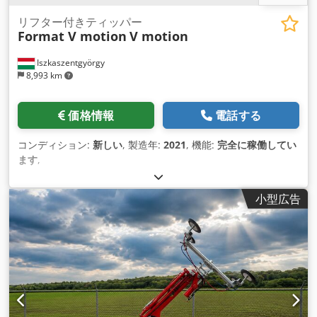
リフター付きティッパー
Format V motion
V motion
Iszkaszentgyörgy
8,993 km
価格情報
電話する
コンディション:
新しい
, 製造年:
2021
, 機能:
完全に稼働してい
ます
,
小型広告