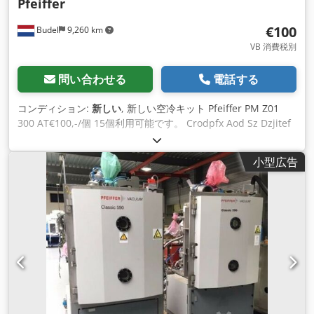
Pfeiffer
€100
Budel
9,260 km
VB 消費税別
問い合わせる
電話する
コンディション:
新しい
, 新しい空冷キット Pfeiffer PM Z01
300 AT€100,-/個 15個利用可能です。 Crodpfx Aod Sz Dzjitef
小型広告