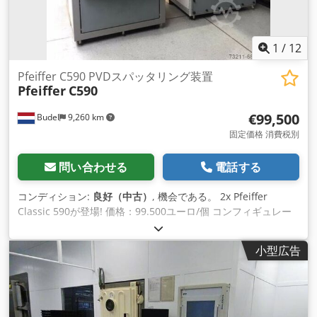
1
/
12
Pfeiffer C590 PVDスパッタリング装置
Pfeiffer
C590
€99,500
Budel
9,260 km
固定価格 消費税別
問い合わせる
電話する
コンディション:
良好（中古）
, 機会である。 2x Pfeiffer
Classic 590が登場! 価格：99.500ユーロ/個 コンフィギュレー
ション コーター 1: 2x Pfeiffer TPH 2301 (2300ls) 完全オーバー
ホール済み ファイファー社製DCU600 2x VAT スロットルバル
小型広告
ブ 64048-pe48-ads2/0001 1x Pfeiffer PKR251 フルレンジセン
サー ファイファーTPR280 プレバキューム用 ファイファーデュ
オ120プレポンプ(120m3/h) Codpfxshwv Tfs Aiterf 真空チャ
ンバー。 基板サイズ丸型840mm用 遮蔽体、予備遮蔽体を含む
2倍速ビューポート 複数のフィードスルー 熱電対を含む回転式