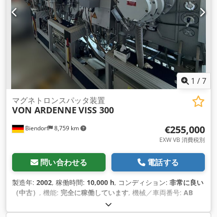
1
/
7
マグネトロンスパッタ装置
VON ARDENNE
VISS 300
€255,000
Biendorf
8,759 km
EXW VB 消費税別
問い合わせる
電話する
製造年:
2002
, 稼働時間:
10,000 h
, コンディション:
非常に良い
（中古）
, 機能:
完全に稼働しています
, 機械／車両番号:
AB
460 200
,