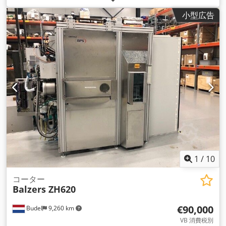
ト、ター ボポンプ、プラントの加熱と冷却のための温水と冷水
小型広告
の供給があります。 冷却装置 L&R Kältetechnik WHK-15-W、
建設年：2004年。 高電圧源ADSマリス。 制御盤, 制御シーメン
ス付き, プラント制御一式レトロフィット, 建設年：2004年
Codpfxehwm Iij Aiterf
1
/
10
コーター
Balzers ZH620
€90,000
Budel
9,260 km
VB 消費税別