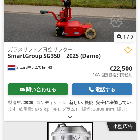
1
/
9
ガラスリフト／真空リフター
SmartGroup
SG350 | 2025 (Demo)
€22,500
Sittard
9,270 km
EXW 固定価格 消費税別
問い合わせる
電話する
製造年:
2025
, コンディション:
新しい
, 機能:
完全に稼働してい
ます
, 総重量:
675 kg（キログラム）
, 揚程:
3,800 mm
, 揚力:
350 kg/m
, 装備:
CEマーキング
,
小型広告