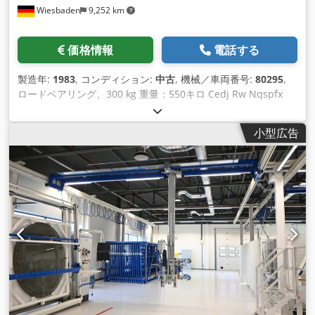
Wiesbaden
9,252 km
価格情報
電話する
製造年:
1983
, コンディション:
中古
, 機械／車両番号:
80295
,
ロードベアリング。300 kg 重量：550キロ Cedj Rw Nqspfx
Aitsrf コンスタクションの高さ。1000 mm
小型広告