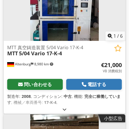
1
/
6
MTT 真空鋳造装置 5/04 Vario 17-K-4
MTT
5/04 Vario 17-K-4
€21,000
Altenburg
8,980 km
VB 消費税別
問い合わせる
電話する
製造年:
2008
, コンディション:
中古
, 機能:
完全に稼働していま
す
, 機械／車両番号:
17-K-4
,
小型広告