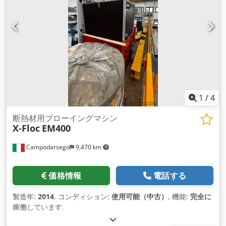
1
/
4
断熱材用ブローイングマシン
X-Floc
EM400
Campodarsego
9,470 km
価格情報
電話する
製造年:
2014
, コンディション:
使用可能（中古）
, 機能:
完全に
稼働しています
,