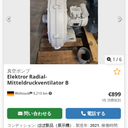
作業が可能になります。 クローリフターにはネジピンも装備さ
れており、機械や重い物を持ち上げるのにも使用できます。 10
トン機械リフトの安全な使用は最優先事項であるため、安全シ
ステムが装備されています。 要約すると、10 トンの機械リフ
トは、大きく重い荷物の持ち上げと移動を必要とする業界にと
って欠かせないツールです。堅牢な構造、使いやすさ、安全性
へ の配慮により、このリフトは日常の産業作業に非常に役立つ
サポートを提供します。 技術データ: 最大静荷重10T 揚程最大
7.5T リフトフットの最大吊り上げ能力6T Cedovvk Aijpfx
Aivsrf 最小高さ（足/頭）35/320 mm 揚高160mm ネジステム
1
/
6
調整0-80mm 正味重量 25 kg
真空ポンプ
Elektror
Radial-
Mitteldruckventilator B
€899
Wöllstadt
9,210 km
VB 消費税別
問い合わせる
電話する
コンディション:
ほぼ新品（展示機）
, 製造年:
2021
, 稼働時間: