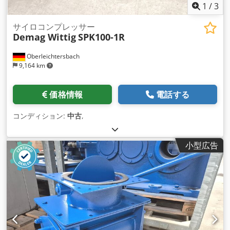
1
/
3
サイロコンプレッサー
Demag Wittig
SPK100-1R
Oberleichtersbach
9,164 km
価格情報
電話する
コンディション:
中古
,
小型広告