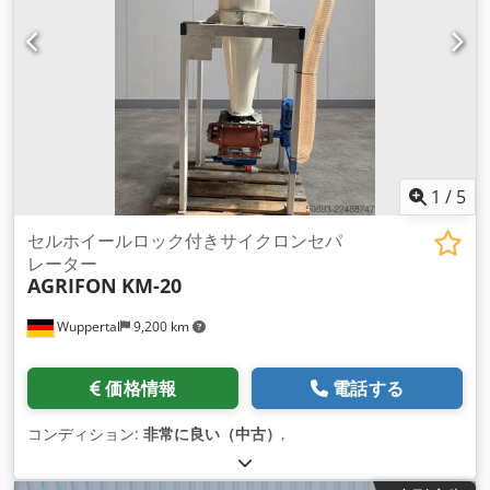
1
/
5
セルホイールロック付きサイクロンセパ
レーター
AGRIFON
KM-20
Wuppertal
9,200 km
価格情報
電話する
コンディション:
非常に良い（中古）
,