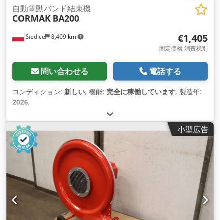
自動電動バンド結束機
CORMAK
BA200
€1,405
Siedlce
8,409 km
固定価格 消費税別
問い合わせる
電話する
コンディション:
新しい
, 機能:
完全に稼働しています
, 製造年:
2026
,
小型広告