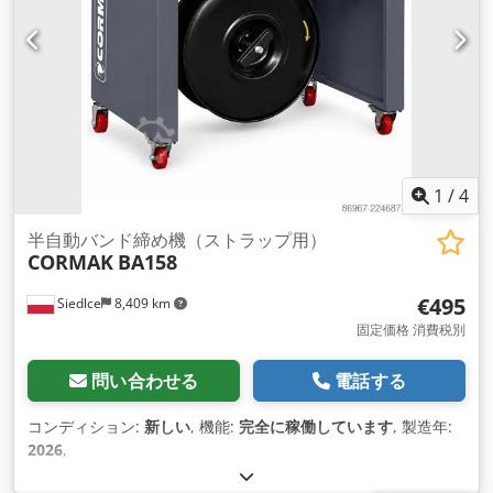
1
/
4
半自動バンド締め機（ストラップ用）
CORMAK
BA158
€495
Siedlce
8,409 km
固定価格 消費税別
問い合わせる
電話する
コンディション:
新しい
, 機能:
完全に稼働しています
, 製造年:
2026
,