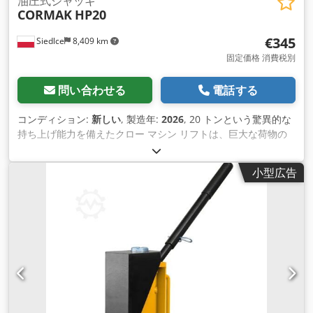
油圧式ジャッキ
CORMAK
HP20
€345
Siedlce
8,409 km
固定価格 消費税別
問い合わせる
電話する
コンディション:
新しい
, 製造年:
2026
, 20 トンという驚異的な
持ち上げ能力を備えたクロー マシン リフトは、巨大な荷物の
取り扱いを必要とする業界に最適なツールです。堅牢な構造と
革新的なエンジニアリング ソリューションを備えたこのクロー
小型広告
リフトは、あらゆる用途で効率、安全性、信頼性を保証しま
す。 クローリフターの主な特徴は、さまざまな物体を確実かつ
正確に掴むことができるクローリフティング機構です。これに
より、大型で不規則な 荷物の取り扱いがはるかに効率的にな
り、オペレーターは持ち上げプロセスを完全に制御できるよう
になります。 20 トンの持ち上げ能力を持つリフトは、強力な
だけでなく、フェイルセーフ機能も備えているため、重い荷物
を安全に持ち上げて高い場所まで輸 送できます。 クローリフ
トの設計は、操作中に最大限の安定性を確保するために慎重に
設計されています。頑丈なフレームと耐久性のある素材によ