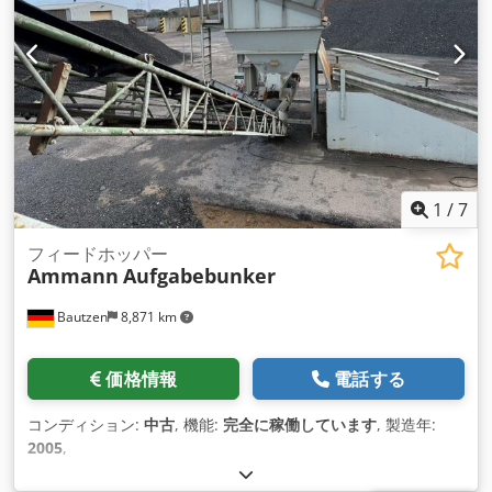
1
/
7
フィードホッパー
Ammann
Aufgabebunker
Bautzen
8,871 km
価格情報
電話する
コンディション:
中古
, 機能:
完全に稼働しています
, 製造年:
2005
,