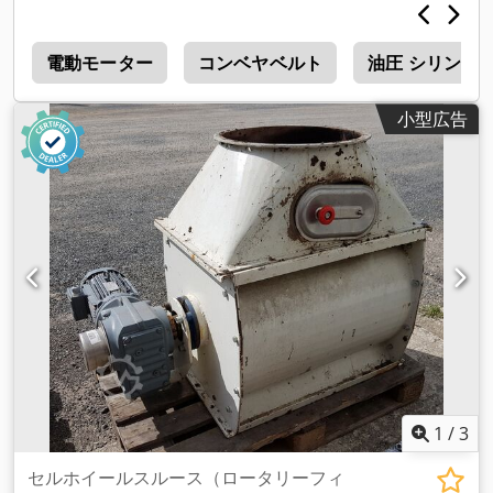
v
電動モーター
コンベヤベルト
油圧 シリンダー
小型広告
1
/
3
セルホイールスルース（ロータリーフィ