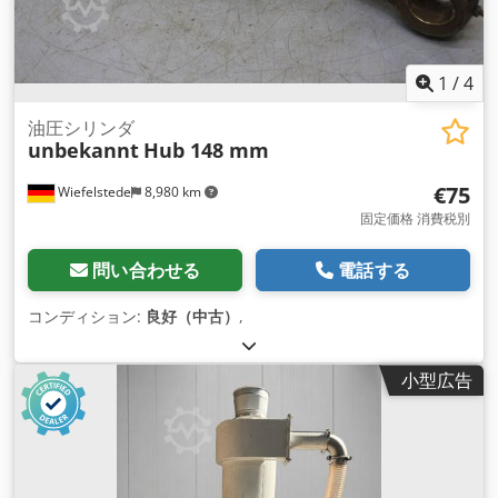
1
/
4
油圧シリンダ
unbekannt
Hub 148 mm
€75
Wiefelstede
8,980 km
固定価格 消費税別
問い合わせる
電話する
コンディション:
良好（中古）
,
小型広告