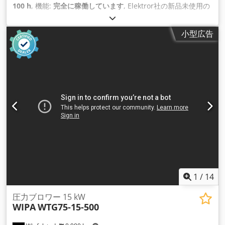
100 h
, 機能:
完全に稼働しています
, Elektror社の新品未使用の
遠心ファンをお売りします。これはあるプロジェクトのために
購入したものですが、未使用でした。 Codpfxekt S S Ns Aivorf
小型広告
在庫状況: 在庫あり 数量: 1個 詳しい情報はタイププレートをご
覧ください。ご不明な点がございましたら、お気軽にお問い合
わせください。
1
/
14
圧力ブロワー 15 kW
WIPA
WTG75-15-500