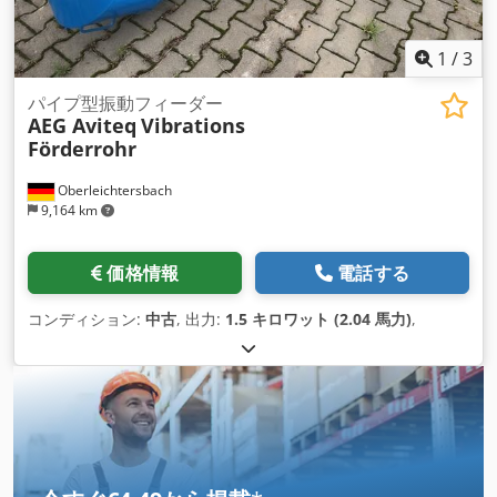
1
/
3
パイプ型振動フィーダー
AEG Aviteq
Vibrations
Förderrohr
Oberleichtersbach
9,164 km
価格情報
電話する
コンディション:
中古
, 出力:
1.5 キロワット (2.04 馬力)
,