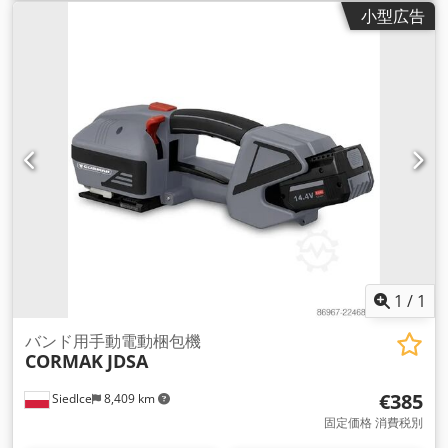
小型広告
1
/
1
バンド用手動電動梱包機
CORMAK
JDSA
€385
Siedlce
8,409 km
固定価格 消費税別