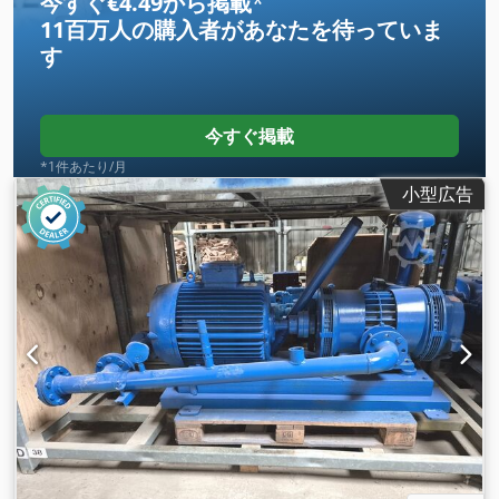
今すぐ€4.49から掲載
*
11百万人の購入者
があなたを待っていま
す
今すぐ掲載
*1件あたり/月
小型広告