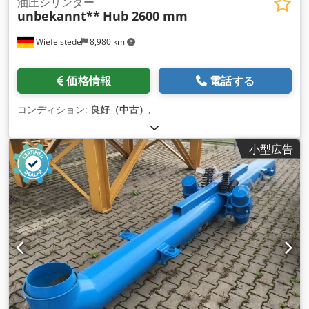
油圧シリンダー
unbekannt**
Hub 2600 mm
Wiefelstede
8,980 km
価格情報
電話する
コンディション:
良好（中古）
,
小型広告