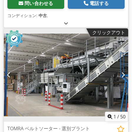
問い合わせる
電話する
コンディション:
中古
,
クリックアウト
1
/
50
TOMRA ベルトソーター - 選別プラント