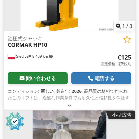
り、リフ トは完全な機能性と信頼性を維持しながら、過酷な産
業環境に耐えることができます。 要約すると、20 トンのクロ
ー マシン リフトは、最も要求の厳しい産業タスクにも対応で
きる強力なツールです。優れた耐荷重性と精密な爪機構によ
1
/
3
り、さまざまな作業環境で大き な荷物を持ち上げたり移動した
りする際に非常に役立ちます。 技術データ: Credpfx Aovvk D
油圧式ジャッキ
CORMAK
HP10
Hsivjf 最大静荷重20T 吊り上げヘッドの最大吊り上げ能力15T
リフトフットの最大吊り上げ能力12T 最小高さ（足/頭）
€125
Siedlce
8,409 km
40/325 mm 揚高140mm ねじステム調整 0-60 mm 正味重量
68 kg
固定価格 消費税別
問い合わせる
電話する
コンディション:
新しい
, 製造年:
2026
, 高品質の材料で作られ
たこのリフトは、過酷な作業条件でも耐久性と信頼性を保証す
る堅牢な構造を特徴としています。堅牢なフレームと安定 した
プラットフォームにより、安定性とオペレーターの安全性を確
小型広告
保しながら、最も重い荷物でも取り扱うことができます。 高度
な制御システムのおかげで、10 トン機械リフトの操作は直感的
かつ正確になります。オペレーターは簡単に揚高を調整でき、
速度もスムーズに制御できるため、さまざまな状 況で効率的な