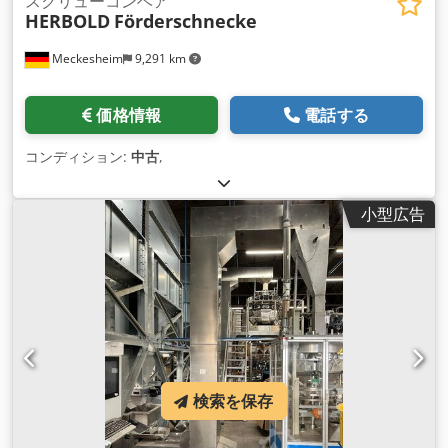
スクリューコンベア
HERBOLD
Förderschnecke
Meckesheim
9,291 km
価格情報
電話する
コンディション:
中古
,
小型広告
検索を保存