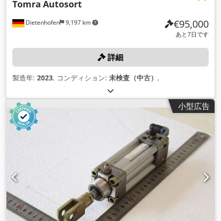
Tomra
Autosort
€95,000
Dietenhofen
9,197 km
あと7日です
詳細
製造年:
2023
, コンディション:
未検査（中古）
,
小型広告