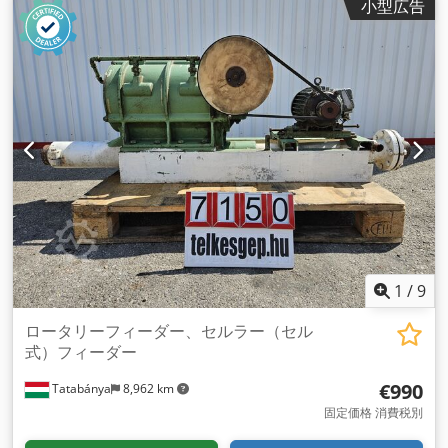
小型広告
1
/
9
ロータリーフィーダー、セルラー（セル
式）フィーダー
€990
Tatabánya
8,962 km
固定価格 消費税別