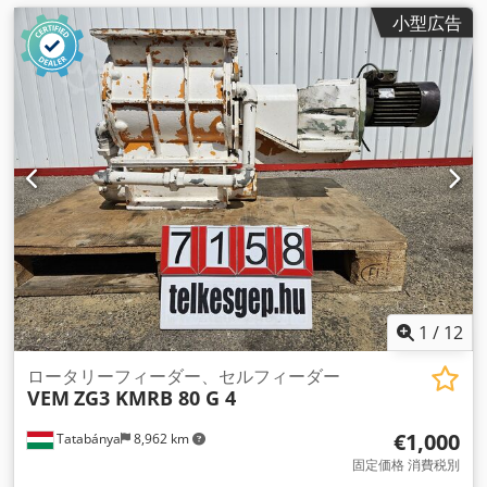
小型広告
1
/
12
ロータリーフィーダー、セルフィーダー
VEM
ZG3 KMRB 80 G 4
€1,000
Tatabánya
8,962 km
固定価格 消費税別