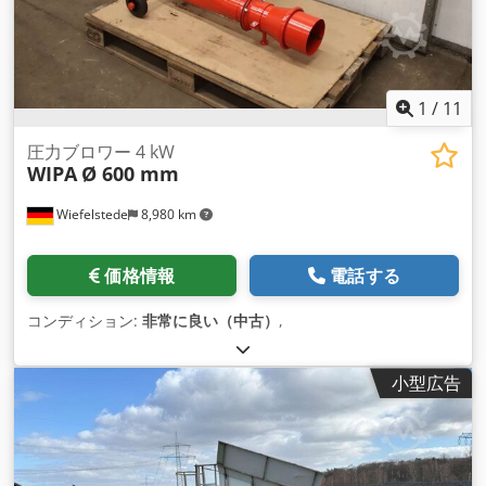
1
/
11
圧力ブロワー 4 kW
WIPA
Ø 600 mm
Wiefelstede
8,980 km
価格情報
電話する
コンディション:
非常に良い（中古）
,
小型広告