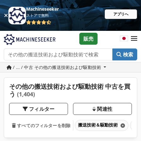
Machineseeker
アプリへ
ストアで無料
販売
検索
/ ... / 中古 その他の搬送技術および駆動技術
その他の搬送技術および駆動技術 中古を買
う
(1,404)
フィルター
関連性
搬送技術＆駆動技術
そ
すべてのフィルターを削除