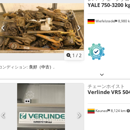
YALE
750-3200 k
Wiefelstede
8,980 
1
/
2
コンディション:
良好（中古）
,
チェーンホイスト
Verlinde
VR5 50
Kaunas
8,124 km