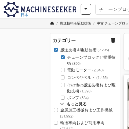
日本
搬送技術＆駆動技術
中古 チェーンブロ
カテゴリー
搬送技術＆駆動技術
(7,295)
チェーンブロックと揚重技
術
(396)
電動モーター
(2,348)
コンベヤベルト
(1,455)
その他の搬送技術および駆
動技術
(1,398)
ポンプ
(534)
もっと見る
金属加工機械および工作機械
(31,992)
輸送車両および商用車両
(27,842)