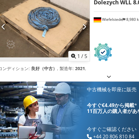
Dolezych
WLL 8.
Wiefelstede
8,980 
1
/
5
コンディション:
良好（中古）
, 製造年:
2021
,
中古機械を即座に販売
今すぐ€4.49から掲載
*
11百万人の購入者
があ
今すぐご確認ください
+44 20 806 810 84