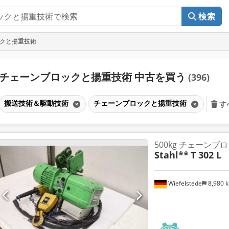
検索
ックと揚重技術
チェーンブロックと揚重技術 中古を買う
(396)
搬送技術＆駆動技術
チェーンブロックと揚重技術
す
500kg チェーン
Stahl**
T 302 L
Wiefelstede
8,980 