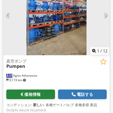
1
/
12
真空ポンプ
Pumpen
Agios Athanasios
9,119 km
価格情報
電話する
コンディション:
新しい
, 各種ゲートバルブ 多種多様 新品
Dsdpfx Aeurk Hcjameck