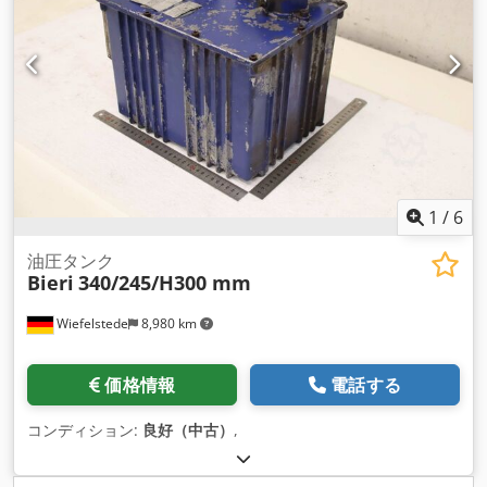
1
/
6
油圧タンク
Bieri
340/245/H300 mm
Wiefelstede
8,980 km
価格情報
電話する
コンディション:
良好（中古）
,