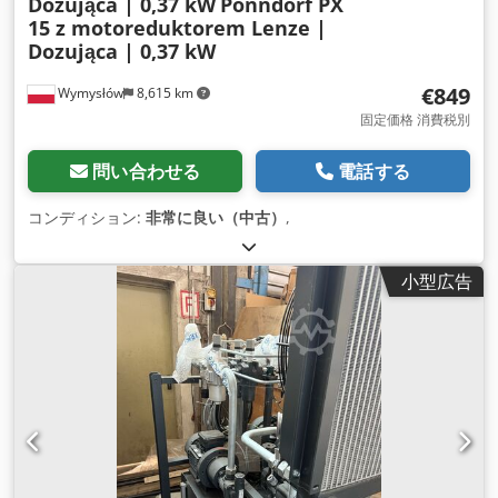
Dozująca | 0,37 kW
Ponndorf PX
15 z motoreduktorem Lenze |
Dozująca | 0,37 kW
€849
Wymysłów
8,615 km
固定価格 消費税別
問い合わせる
電話する
コンディション:
非常に良い（中古）
,
小型広告