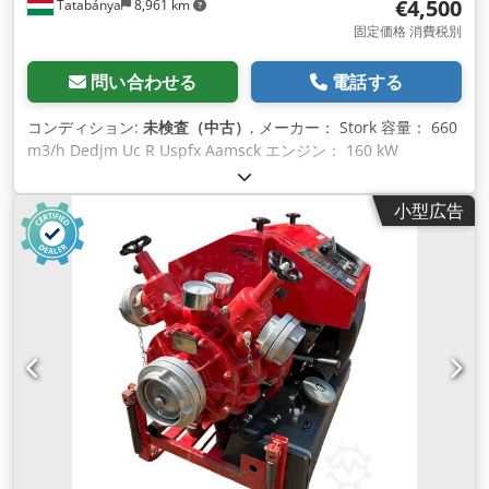
€4,500
Tatabánya
8,961 km
固定価格 消費税別
問い合わせる
電話する
コンディション:
未検査（中古）
, メーカー： Stork 容量： 660
m3/h Dedjm Uc R Uspfx Aamsck エンジン： 160 kW
小型広告