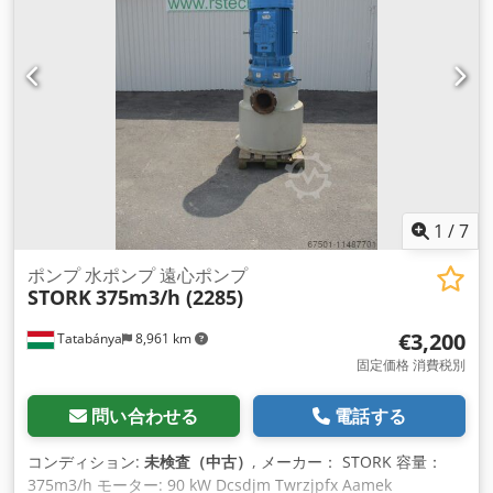
1
/
7
ポンプ 水ポンプ 遠心ポンプ
STORK
375m3/h (2285)
€3,200
Tatabánya
8,961 km
固定価格 消費税別
問い合わせる
電話する
コンディション:
未検査（中古）
, メーカー： STORK 容量：
375m3/h モーター: 90 kW Dcsdjm Twrzjpfx Aamek