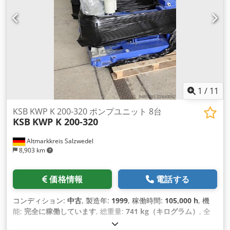
1
/
11
KSB KWP K 200-320 ポンプユニット 8台
KSB
KWP K 200-320
Altmarkkreis Salzwedel
8,903 km
価格情報
電話する
コンディション:
中古
, 製造年:
1999
, 稼働時間:
105,000 h
, 機
能:
完全に稼働しています
, 総重量:
741 kg（キログラム）
, 全
長:
1,940 mm
, 全幅:
870 mm
, 全高:
1,300 mm
, 体積流量:
425