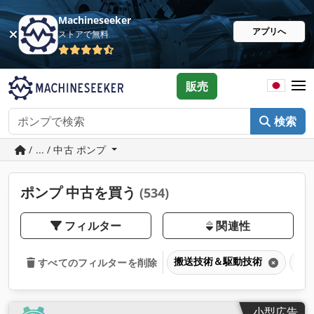
Machineseeker
アプリへ
ストアで無料
販売
検索
/ ... / 中古 ポンプ
ポンプ 中古を買う
(534)
フィルター
関連性
搬送技術＆駆動技術
ポ
すべてのフィルターを削除
小型広告