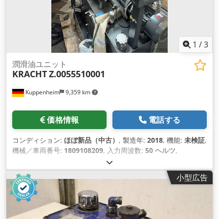
1
/
3
潤滑油ユニット
KRACHT
Z.0055510001
Kuppenheim
9,359 km
価格情報
電話する
コンディション:
ほぼ新品（中古）
, 製造年:
2018
, 機能:
未検証
,
機械／車両番号:
1809108209
, 入力周波数:
50 ヘルツ
,
小型広告