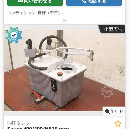
問い合わせる
電話する
コンディション:
良好（中古）
,
小型広告
1
/
10
油圧タンク
Sauer
490/400/H515 mm