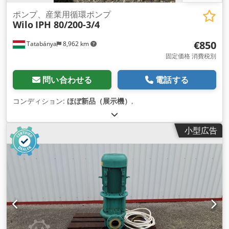
ポンプ、産業用循環ポンプ
Wilo
IPH 80/200-3/4
€850
Tatabánya
8,962 km
固定価格 消費税別
問い合わせる
電話する
コンディション:
ほぼ新品（展示機）
,
小型広告