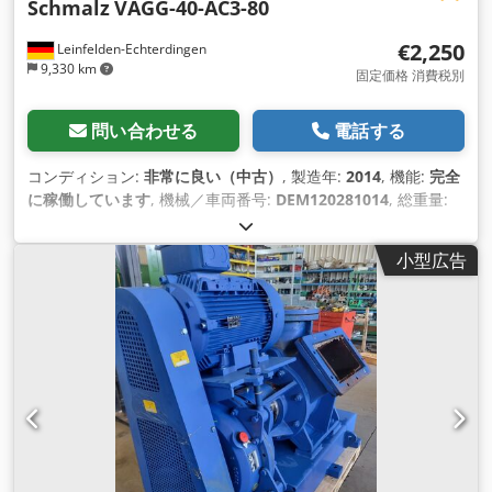
Schmalz
VAGG-40-AC3-80
€2,250
Leinfelden-Echterdingen
9,330 km
固定価格 消費税別
問い合わせる
電話する
コンディション:
非常に良い（中古）
, 製造年:
2014
, 機能:
完全
に稼働しています
, 機械／車両番号:
DEM120281014
, 総重量:
80 kg（キログラム）
, 全長:
1,000 mm
, 全幅:
400 mm
, 全高:
1,000 mm
, 出力:
1.1 キロワット (1.50 馬力)
, 入力電流の種類:
小型広告
三相
, 冷却方式:
空気
, 最大回転速度:
1,420 回転/分
,