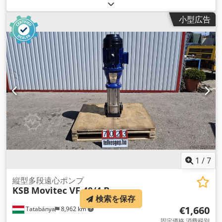
小型広告
1
/
7
縦型多段遠心ポンプ
KSB
Movitec VF 40/4 B
検索を保存
€1,660
Tatabánya
8,962 km
固定価格 消費税別