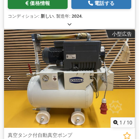
価格情報
電話する
コンディション:
新しい
, 製造年:
2024
,
小型広告
1
/
10
真空タンク付自動真空ポンプ