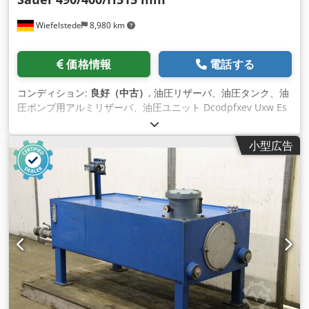
Wiefelstede
8,980 km
価格情報
電話する
コンディション:
良好（中古）
, 油圧リザーバ、油圧タンク、油
圧ポンプ用アルミリザーバ、油圧ユニット Dcodpfxev Uxw Es
Aamjk -油圧タンク：油圧ユニット用油圧タンク -油圧タンク：
レベルおよび温度インジケーター付き -モーターマウント: Ø
小型広告
120 mm / ボルトサークル Ø 145 mm M6 -個々のコンポーネン
ト: 写真を参照 -寸法:490/400/H515mm -重量：25kg。