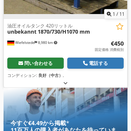
1
/
11
油圧オイルタンク 420リットル
unbekannt
1870/730/H1070 mm
€450
Wiefelstede
8,980 km
固定価格 消費税別
問い合わせる
電話する
コンディション:
良好（中古）
,
今すぐ€4.49から掲載
*
11百万人の購入者
があなたを待っていま