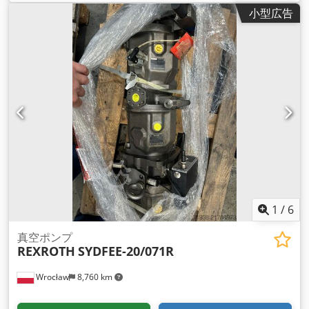
m³/時
, 作動圧力:
1 バー
, 最終圧力:
1 バー
, 出力:
18.5 キロワッ
小型広告
ト (25.15 馬力)
, 入力電圧:
400 V
, 入力周波数:
50 ヘルツ
, 入力
電流の種類:
三相
, 冷却方式:
空気
, 最大回転速度:
970 回転/分
,
保護等級（IPコード）:
IP55
,
1
/
6
真空ポンプ
REXROTH
SYDFEE-20/071R
Wrocław
8,760 km