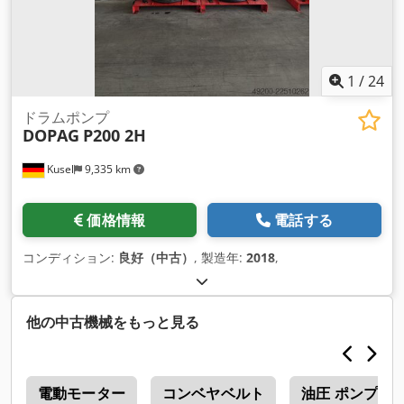
1
/
24
ドラムポンプ
DOPAG
P200 2H
Kusel
9,335 km
価格情報
電話する
コンディション:
良好（中古）
, 製造年:
2018
,
他の中古機械をもっと見る
s
電動モーター
コンベヤベルト
油圧 ポンプ