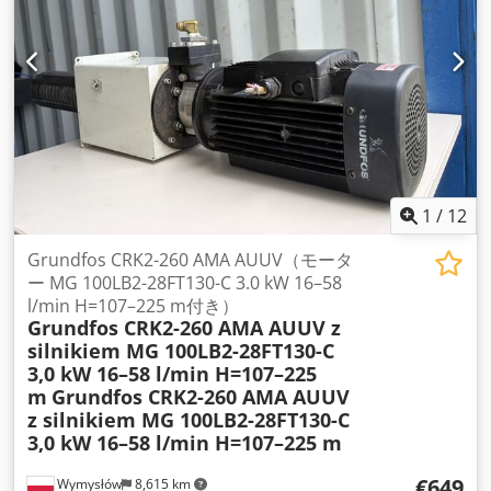
1
/
12
Grundfos CRK2-260 AMA AUUV（モータ
ー MG 100LB2-28FT130-C 3.0 kW 16–58
l/min H=107–225 m付き）
Grundfos CRK2-260 AMA AUUV z
silnikiem MG 100LB2-28FT130-C
3,0 kW 16–58 l/min H=107–225
m
Grundfos CRK2-260 AMA AUUV
z silnikiem MG 100LB2-28FT130-C
3,0 kW 16–58 l/min H=107–225 m
€649
Wymysłów
8,615 km