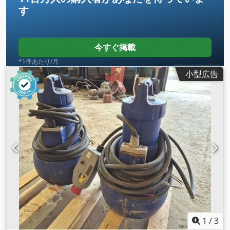
す
今すぐ掲載
*1件あたり/月
小型広告
1
/
3