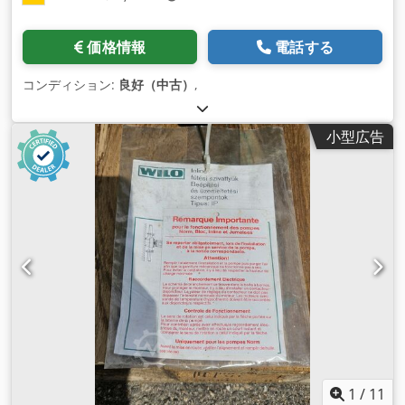
価格情報
電話する
コンディション:
良好（中古）
,
小型広告
1
/
11