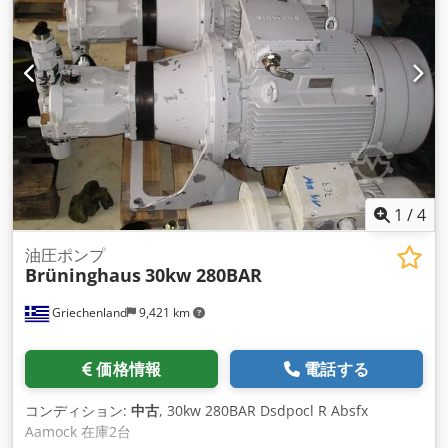
1
/
4
油圧ポンプ
Brüninghaus
30kw 280BAR
Griechenland
9,421 km
価格情報
電話する
コンディション:
中古
, 30kw 280BAR Dsdpocl R Absfx
Aamock 在庫2台