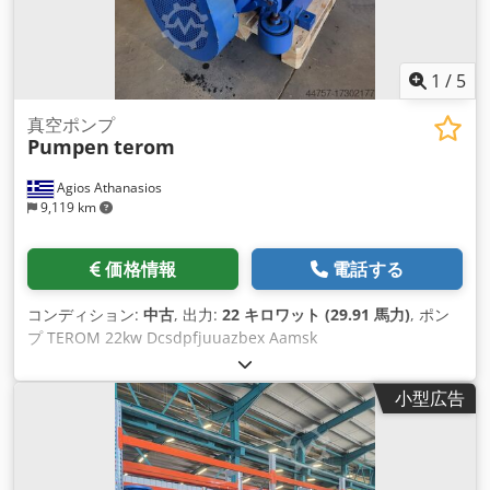
1
/
5
真空ポンプ
Pumpen
terom
Agios Athanasios
9,119 km
価格情報
電話する
コンディション:
中古
, 出力:
22 キロワット (29.91 馬力)
, ポン
プ TEROM 22kw Dcsdpfjuuazbex Aamsk
小型広告