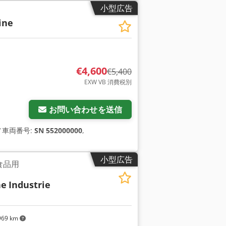
小型広告
ine
€4,600
€5,400
EXW VB 消費税別
お問い合わせを送信
／車両番号:
SN 552000000
,
小型広告
P食品用
he
Industrie
969 km