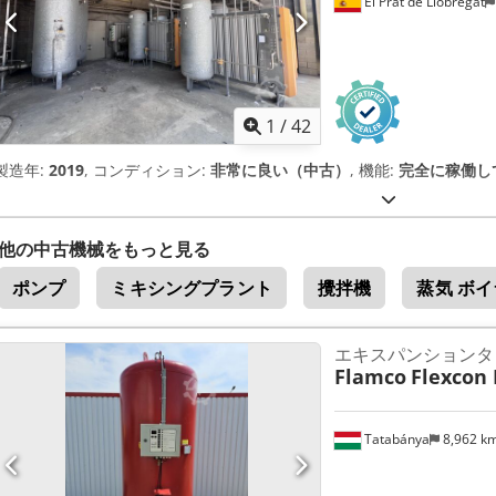
El Prat de Llobregat
1
/
42
製造年:
2019
, コンディション:
非常に良い（中古）
, 機能:
完全に稼働し
他の中古機械をもっと見る
ポンプ
ミキシングプラント
攪拌機
蒸気 ボ
エキスパンションタ
Flamco
Flexcon 
Tatabánya
8,962 k