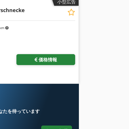
小型広告
rschnecke
 km
価格情報
なたを待っています