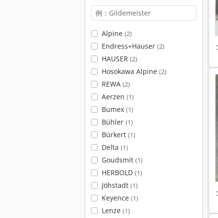
Alpine
(2)
Endress+Hauser
(2)
HAUSER
(2)
Hosokawa Alpine
(2)
REWA
(2)
Aerzen
(1)
Bumex
(1)
Bühler
(1)
Bürkert
(1)
Delta
(1)
Goudsmit
(1)
HERBOLD
(1)
Jöhstadt
(1)
Keyence
(1)
Lenze
(1)