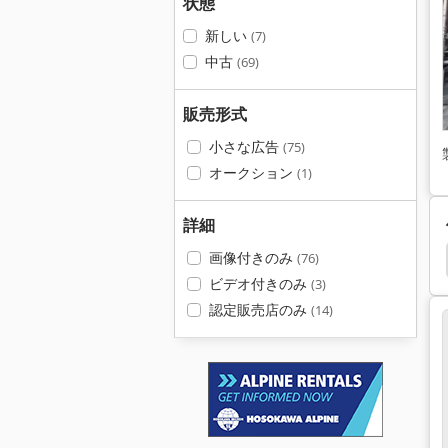
状態
新しい
(7)
中古
(69)
販売形式
小さな広告
(75)
オークション
(1)
詳細
画像付きのみ
Hauser
Endress Hauser Ria 450
Endress
(76)
ビデオ付きのみ
(3)
認定販売店のみ
(14)