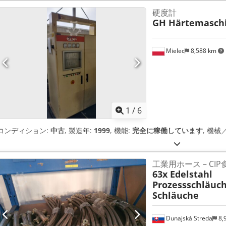
硬度計
GH Härtemasch
Mielec
8,588 km
1
/
6
コンディション:
中古
, 製造年:
1999
, 機能:
完全に稼働しています
, 機械
工業用ホース – CI
63x Edelstahl
Prozessschläuc
Schläuche
Dunajská Streda
8,