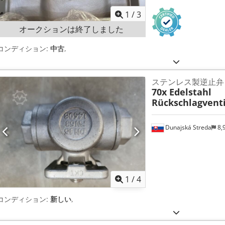
1
/
3
オークションは終了しました
コンディション:
中古
,
ステンレス製逆止弁 D
70x Edelstahl
Rückschlagventi
Dunajská Streda
8,
1
/
4
コンディション:
新しい
,