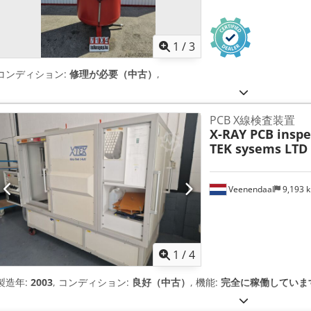
1
/
3
コンディション:
修理が必要（中古）
,
PCB X線検査装置
X-RAY PCB insp
TEK sysems LTD
Veenendaal
9,193 
1
/
4
製造年:
2003
, コンディション:
良好（中古）
, 機能:
完全に稼働していま