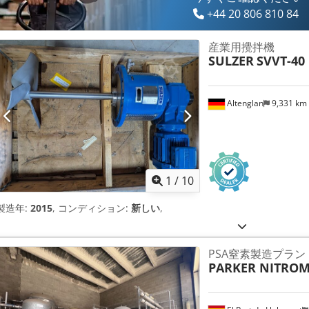
+44 20 806 810 84
産業用攪拌機
SULZER
SVVT-40
Altenglan
9,331 km
1
/
10
製造年:
2015
, コンディション:
新しい
,
PSA窒素製造プラン
PARKER NITROM