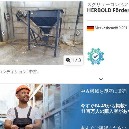
スクリューコンベア
HERBOLD
Förde
Meckesheim
9,291
1
/
3
コンディション:
中古
,
中古機械を即座に販売
今すぐ€4.49から掲載
*
11百万人の購入者
があ
今すぐご確認ください