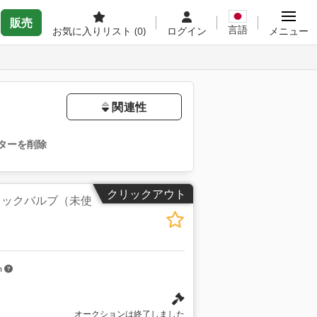
販売
言語
お気に入りリスト
(0)
ログイン
メニュー
関連性
ターを削除
クリックアウト
チェックバルブ（未使
m
オークションは終了しました