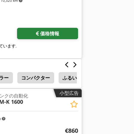
10,320 km
価格情報
ています
,
イラー
コンパクター
ふるい
小型広告
ンクの自動化
M-K 1600
m
€860