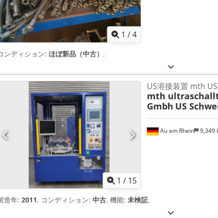
1
/
4
コンディション:
ほぼ新品（中古）
,
US溶接装置 mth USV
mth ultraschall
Gmbh
US Schwe
Au am Rhein
9,349
1
/
15
製造年:
2011
, コンディション:
中古
, 機能:
未検証
,