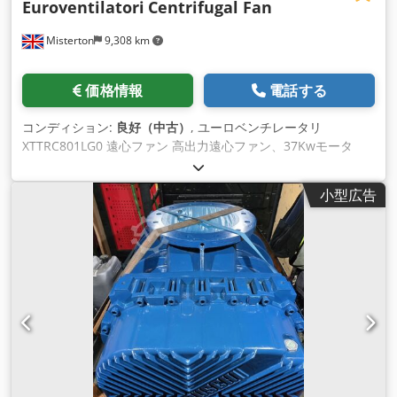
Euroventilatori
Centrifugal Fan
Misterton
9,308 km
価格情報
電話する
コンディション:
良好（中古）
, ユーロベンチレータリ
XTTRC801LG0 遠心ファン 高出力遠心ファン、37Kwモータ
ー、3相でスタンドに取り付け Csdpfx Akotwdq Tetjrf
小型広告