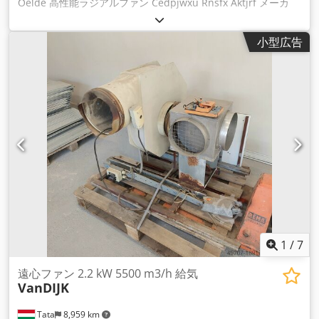
Oelde 高性能ラジアルファン Cedpjwxu Rnsfx Aktjrf メーカ
ー：Venti Oelde 型式：HRV 45-224 / R GL 360 種類：高性能
ラジアルファン 風量：2559 m³/h 圧力：12 bar 温度：300 ℃
小型広告
密度：0.608 kg/m³ 出力：0.9 kW 回転数：2840 1/min 重量：
180 kg 製造年：2017年 その他、新品・中古品もショップでご
覧いただけます！ 国際送料はお問い合わせください。
1
/
7
遠心ファン 2.2 kW 5500 m3/h 給気
VanDIJK
Tata
8,959 km