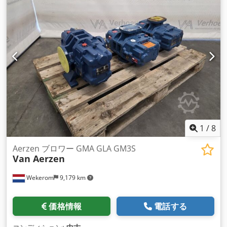
ーラーベアリングによる空力制御。 Csdpsrgqm Hefx Aktsrf
機械は分解でき、標準的なローリーで輸送できます。
1
/
8
Aerzen ブロワー GMA GLA GM3S
Van Aerzen
Wekerom
9,179 km
価格情報
電話する