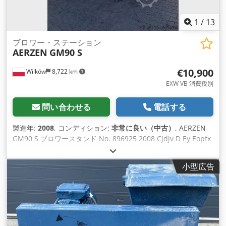
カーでも提供されていません。それは私たちのプログラマーに
よってスクラッチから開発されたシス テムです 自動排煙煙筒
1
/
13
煙突は、チャンバー内をスモークするために、焼成終了の数分
前に開くようにプログラムすることができます。 パネルから遠
ブロワー・ステーション
AERZEN
GM90 S
隔操作が可能なので、ほとんどの構造物のように機械的に行う
必要はありません。 Csdpfx Akjfz U Hvstsrf 終了までの分予報
€10,900
Wilków
8,722 km
サイクルが開始されましたが、どのくらいで終了しますか？ 暖
房のダイナミクスを計算すると、我々はそれをカウントし、デ
EXW VB 消費税別
ィスプレイ上のHOに表示されます。 [...]
問い合わせる
電話する
製造年:
2008
, コンディション:
非常に良い（中古）
, AERZEN
GM90 S ブロワースタンド No. 896925 2008 Cjdjv D Ey Eopfx
Aktsrf ブロワー GM90S No.896925 59.80 m3/分 1バール
93.80kW 2008年 エンジン エアゼン 110/125kW 番号
小型広告
OC30249 2008年