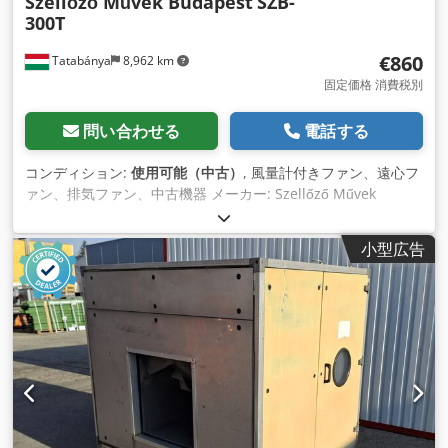
Szellőző Művek Budapest
SZB-
300T
€860
Tatabánya
8,962 km
固定価格 消費税別
問い合わせる
電話する
コンディション:
使用可能（中古）
, 風量計付きファン、遠心フ
ァン、排気ファン、中古機器 メーカー: Szellőző Művek
Budapest Crjdpfx Akevrzw Notef モデル: SZB-300T 年式:
1979 外形寸法: 320 x 380 x 540 mm 重量: 37 kg 電気仕様:
小型広告
400V、2.6 A、0.6 kW