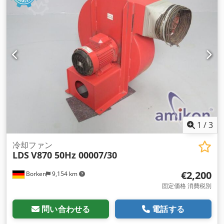
1
/
3
冷却ファン
LDS
V870 50Hz 00007/30
€2,200
Borken
9,154 km
固定価格 消費税別
問い合わせる
電話する