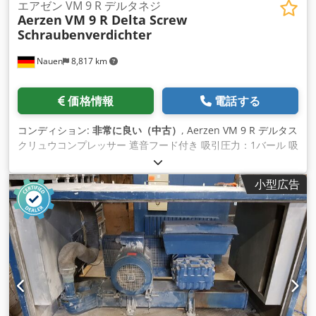
エアゼン VM 9 R デルタネジ
Aerzen
VM 9 R Delta Screw
Schraubenverdichter
Nauen
8,817 km
価格情報
電話する
コンディション:
非常に良い（中古）
, Aerzen VM 9 R デルタス
クリュウコンプレッサー 遮音フード付き 吸引圧力：1バール 吸
引量：600m³/h モーター出力：55kW 非常に良い状態、生産か
ら直接! Crodpfjgg Sgaex Aktof
小型広告