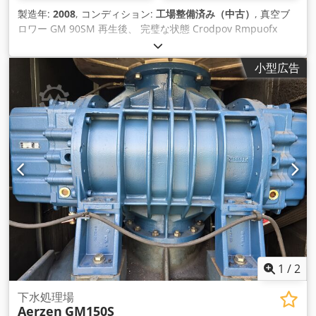
製造年:
2008
, コンディション:
工場整備済み（中古）
, 真空ブ
ロワー GM 90SM 再生後、 完璧な状態 Crodpov Rmpuofx
Aktof -900ミリバール 85m3/分 12ヶ月保証
小型広告
1
/
2
下水処理場
Aerzen
GM150S