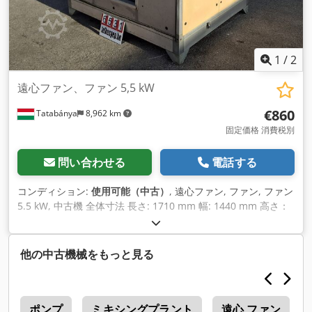
1
/
2
遠心ファン、ファン 5,5 kW
€860
Tatabánya
8,962 km
固定価格 消費税別
問い合わせる
電話する
コンディション:
使用可能（中古）
, 遠心ファン, ファン, ファン
5.5 kW, 中古機 全体寸法 長さ: 1710 mm 幅: 1440 mm 高さ：
1660 mm 重量: 400 kg 電気データ Crsdpfxsvcax Ho Aktsf 電
圧： 400V 電流： 13.3A 電力： 5.5 kW モーター仕様 メーカー
AEG タイプAMV 132 MV4/8 ブレード寸法 直径： 500 mm
他の中古機械をもっと見る
幅： 230 mm
a
ポンプ
ミキシングプラント
遠心 ファン