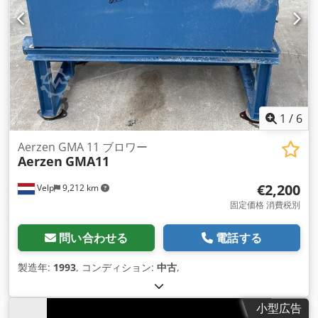
1
/
6
Aerzen GMA 11 ブロワー
Aerzen
GMA11
€2,200
Velp
9,212 km
固定価格 消費税別
問い合わせる
電話する
製造年:
1993
, コンディション:
中古
,
小型広告