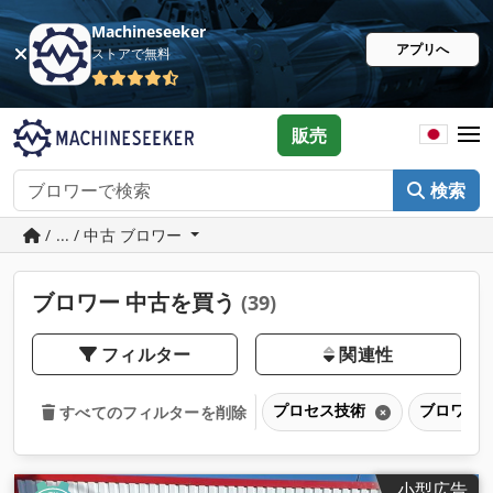
Machineseeker
アプリへ
ストアで無料
販売
検索
/ ... / 中古 ブロワー
ブロワー 中古を買う
(39)
フィルター
関連性
プロセス技術
ブロワー
すべてのフィルターを削除
小型広告