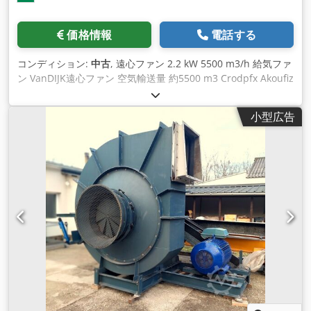
価格情報
電話する
コンディション:
中古
, 遠心ファン 2.2 kW 5500 m3/h 給気ファ
ン VanDIJK遠心ファン 空気輸送量 約5500 m3 Crodpfx Akoufiz
Rotef ステンレス製インペラ プラスチックハウジング ダイレク
トドライブ モーター 2.2 kW 380/220 V 回転数：2830/分 圧力
小型広告
側パイプ径: 250 mm 吸引側パイプ 200 mm