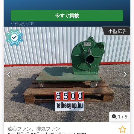
今すぐ掲載
*1件あたり/月
小型広告
1
/
9
遠心ファン、排気ファン