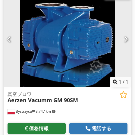
1
/
1
真空ブロワー
Aerzen Vacumm
GM 90SM
Bystrzyca
8,747 km
価格情報
電話する