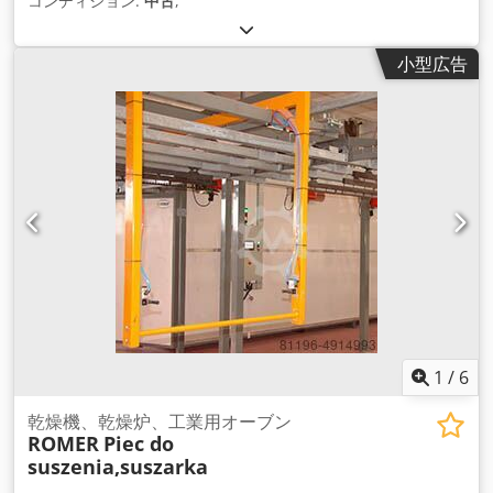
コンディション:
中古
,
小型広告
1
/
6
乾燥機、乾燥炉、工業用オーブン
ROMER
Piec do
suszenia,suszarka