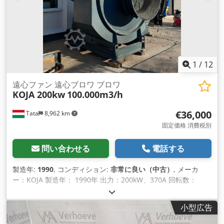
1
/
12
遠心ファン 遠心ブロワ ブロワ
KOJA 200kw
100.000m3/h
€36,000
Tata
8,962 km
固定価格 消費税別
問い合わせる
電話する
製造年:
1990
, コンディション:
非常に良い（中古）
, メーカ
ー：KOJA 製造年： 1990年 出力：200kW、370A 回転数：
1485 rpm 吐出空気流量： 約100,000 m3/時 吸込側： 直径
800 mm プレス側： 800 x 620 mm インペラ直径： 1800 mm
小型広告
Gehäuseabmessungen: 3400x3100x2400 モーターを含む正
味重量： 約4.5トン インレットガイドベーン、グリース潤滑ロ