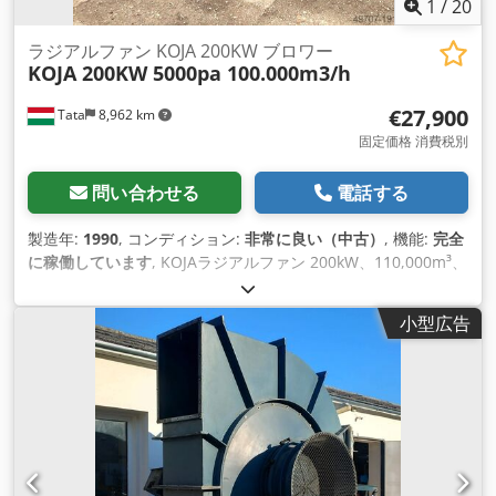
1
/
20
ラジアルファン KOJA 200KW ブロワー
KOJA 200KW 5000pa 100.000m3/h
€27,900
Tata
8,962 km
固定価格 消費税別
問い合わせる
電話する
製造年:
1990
, コンディション:
非常に良い（中古）
, 機能:
完全
に稼働しています
, KOJAラジアルファン 200kW、110,000m³、
排気送風機 /ct1789/ コジャ 電力: 200kW、50Hz 建設年：1990
年 Crjdpfewin Eajx Aktsf インペラ直径：1200 mm インペラ材
小型広告
質： 動作圧力：2.94 kPa（300 mm水柱） 処理能力: 100,000
m³/h (1050 kg/h) 輸送可能な粒子: 0.5～15 mm (20～25
kg/m³) 寸法: 高さ2500mm×幅2000mm×長さ3000mm 重量:
4400 kg さらに詳しい情報が必要な場合。どうぞお気軽にお申
し付けください！お問い合わせフォームまたはお電話にてお気
軽にご連絡ください。 広告は自動的に翻訳されました。翻訳エ
ラーが発生する可能性があります。