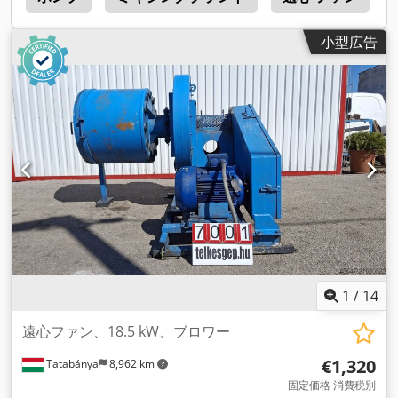
小型広告
1
/
14
遠心ファン、18.5 kW、ブロワー
€1,320
Tatabánya
8,962 km
固定価格 消費税別