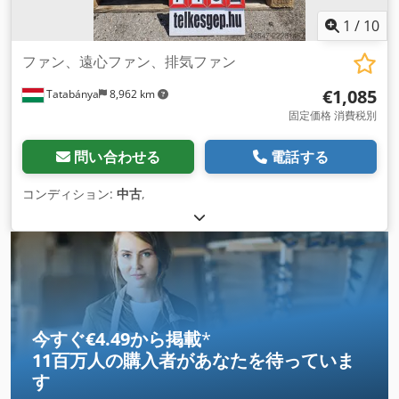
1
/
10
ファン、遠心ファン、排気ファン
€1,085
Tatabánya
8,962 km
固定価格 消費税別
問い合わせる
電話する
コンディション:
中古
,
今すぐ€4.49から掲載
*
11百万人の購入者
があなたを待っていま
す