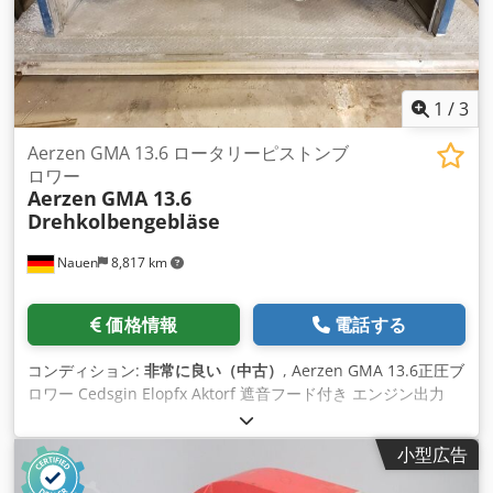
1
/
3
Aerzen GMA 13.6 ロータリーピストンブ
ロワー
Aerzen
GMA 13.6
Drehkolbengebläse
Nauen
8,817 km
価格情報
電話する
コンディション:
非常に良い（中古）
, Aerzen GMA 13.6正圧ブ
ロワー Cedsgin Elopfx Aktorf 遮音フード付き エンジン出力
30kW 非常に良い状態、生産から直接!
小型広告