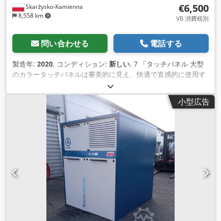
€6,500
Skarżysko-Kamienna
8,558 km
VB 消費税別
問い合わせる
電話する
製造年:
2020
, コンディション:
新しい
, 7 「タッチパネル 大型
のカラータッチパネルは審美的に見え、快適で直感的に使用す
ることができます。あなたはそれにすべての重要なパラメータ
を設定します 。 10のイベントと20のプログラムのメモリ 最大
小型広告
20個のプログラムを保存し、加熱曲線に配置された10個の連続
した時間温度イベントを起動することができます。 これは、特
に要求の厳しいプロセスで必要とされます。 ガス/オイル消費
量に関する情報 バーナーの設定をもとに消費量を算出します。
この機能により、与えられたサイクルのコストを推定し、消費
量を計画し、人員をチェックする ことができます。USBサイク
ルパラメータのデュアルチャンネルレコーダー 各炉には、2 つ
の温度チャンネルを含むすべての焼成パラメータを USB フラ
ッシュドライブに記録するレコーダーが装備されています。 ま
た、メディアの消費量や性能を含む月次/日次の明細書の分析も
可能です。ドアを開けて、加熱の各開始は、数年前に再現する
ことができま す。 このような専用のオプションは、どのメー