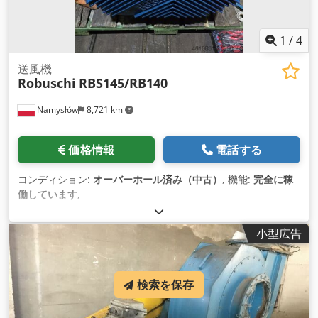
1
/
4
送風機
Robuschi
RBS145/RB140
Namysłów
8,721 km
価格情報
電話する
コンディション:
オーバーホール済み（中古）
, 機能:
完全に稼
働しています
,
小型広告
検索を保存