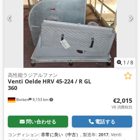
1
/
8
高性能ラジアルファン
Venti Oelde
HRV 45-224 / R GL
360
€2,015
Borken
9,153 km
VB 消費税別
問い合わせる
電話する
コンディション:
非常に良い（中古）
, 製造年:
2017
, Venti