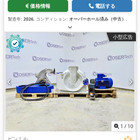
価格情報
電話する
製造年:
2026
, コンディション:
オーバーホール済み（中古）
,
小型広告
1
/
10
ピンミル