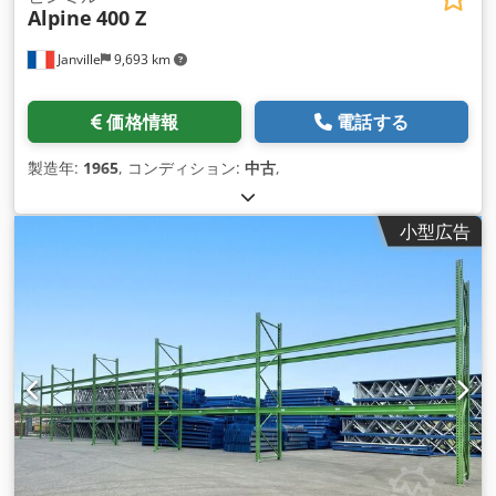
Alpine
400 Z
Janville
9,693 km
価格情報
電話する
製造年:
1965
, コンディション:
中古
,
小型広告