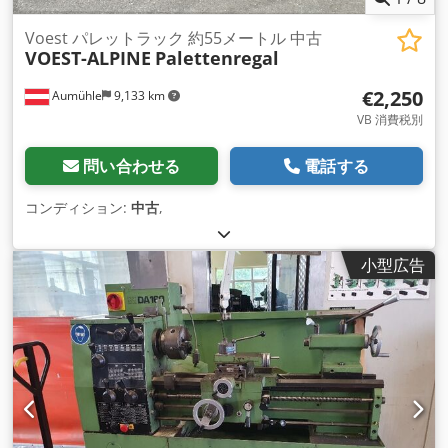
Voest パレットラック 約55メートル 中古
VOEST-ALPINE
Palettenregal
€2,250
Aumühle
9,133 km
VB 消費税別
問い合わせる
電話する
コンディション:
中古
,
小型広告