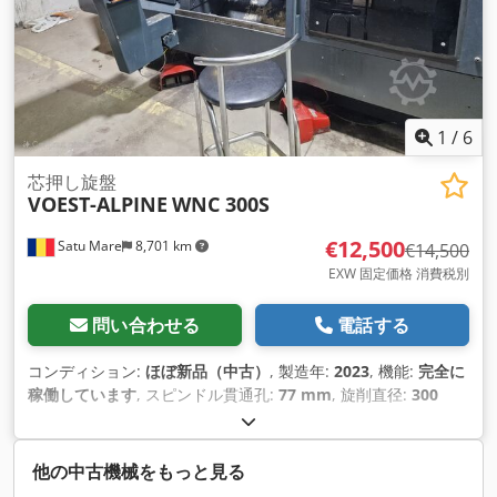
1
/
6
芯押し旋盤
VOEST-ALPINE
WNC 300S
€12,500
Satu Mare
8,701 km
€14,500
EXW 固定価格 消費税別
問い合わせる
電話する
コンディション:
ほぼ新品（中古）
, 製造年:
2023
, 機能:
完全に
稼働しています
, スピンドル貫通孔:
77 mm
, 旋削直径:
300
mm
, ベッドスライド上の旋削径:
470 mm
, 旋削長さ:
1,120
mm
,
他の中古機械をもっと見る