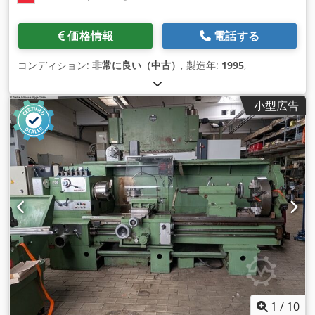
価格情報
電話する
コンディション:
非常に良い（中古）
, 製造年:
1995
,
小型広告
1
/
10