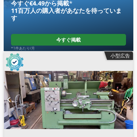
今すぐ€4.49から掲載
*
11百万人の購入者
があなたを待っていま
す
今すぐ掲載
*1件あたり/月
小型広告