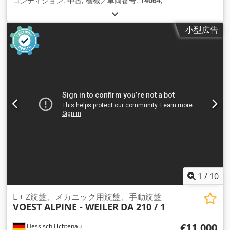
コンディション:
中古
, 機械／車両番号:
14064
,
小型広告
1
/
10
L + Z旋盤、メカニック用旋盤、手動旋盤
VOEST ALPINE - WEILER
DA 210 / 1
€11,000
Hessisch Lichtenau