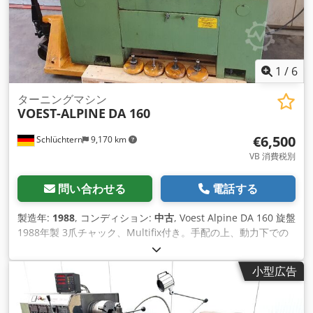
1
/
6
ターニングマシン
VOEST-ALPINE
DA 160
€6,500
Schlüchtern
9,170 km
VB 消費税別
問い合わせる
電話する
製造年:
1988
, コンディション:
中古
, Voest Alpine DA 160 旋盤
1988年製 3爪チャック、Multifix付き。手配の上、動力下での
デモが可能です。 Chodpfema Snxox Ab Asa
小型広告