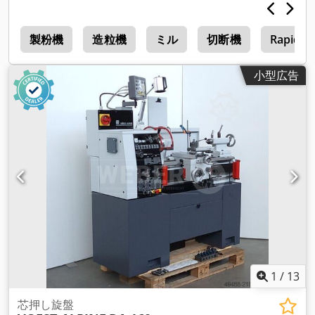
ク
製粉機
造粒機
ミル
切断機
Rapid 
小型広告
1
/
13
芯押し旋盤