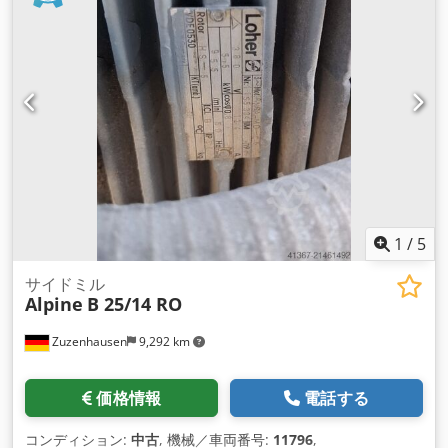
1
/
5
サイドミル
Alpine
B 25/14 RO
Zuzenhausen
9,292 km
価格情報
電話する
コンディション:
中古
, 機械／車両番号:
11796
,