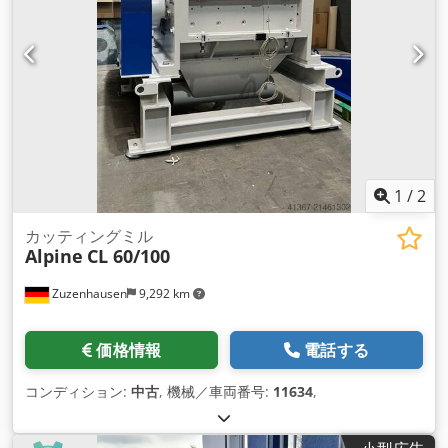
1
/
2
カッティングミル
Alpine
CL 60/100
Zuzenhausen
9,292 km
価格情報
電話する
コンディション:
中古
, 機械／車両番号:
11634
,