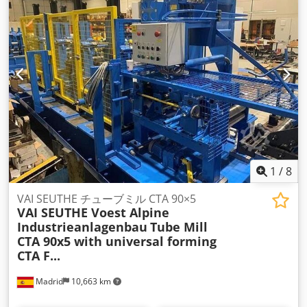
1
/
8
VAI SEUTHE チューブミル CTA 90×5
VAI SEUTHE Voest Alpine
Industrieanlagenbau
Tube Mill
CTA 90x5 with universal forming
CTA F...
Madrid
10,663 km