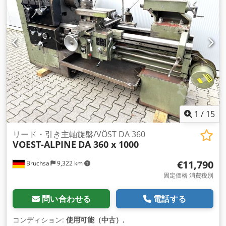
1
/
15
リード・引き主軸旋盤/VÖST DA 360
VOEST-ALPINE
DA 360 x 1000
€11,790
Bruchsal
9,322 km
固定価格 消費税別
問い合わせる
電話する
コンディション:
使用可能（中古）
,