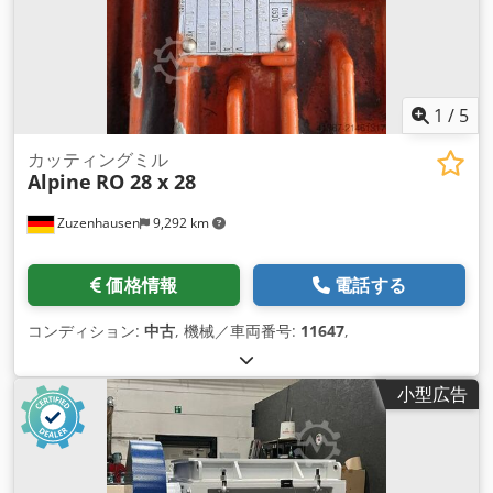
1
/
5
カッティングミル
Alpine
RO 28 x 28
Zuzenhausen
9,292 km
価格情報
電話する
コンディション:
中古
, 機械／車両番号:
11647
,
小型広告