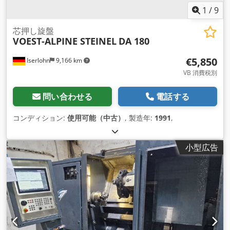
1
/
9
芯押し旋盤
VOEST-ALPINE STEINEL
DA 180
€5,850
Iserlohn
9,166 km
VB 消費税別
問い合わせる
電話する
コンディション:
使用可能（中古）
, 製造年:
1991
,
小型広告