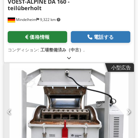
VOEST-ALPINE
DA 160 -
teilüberholt
Mindelheim
9,322 km
価格情報
電話する
コンディション:
工場整備済み（中古）
,
小型広告