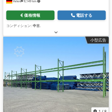
Velen
9,149 km
価格情報
電話する
コンディション:
中古
,
小型広告
1
/
8