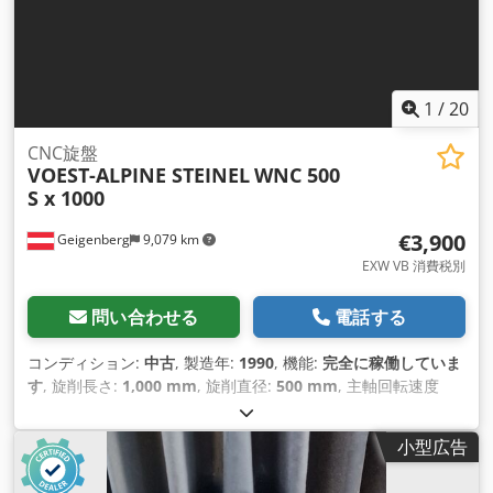
1
/
20
CNC旋盤
VOEST-ALPINE STEINEL
WNC 500
S x 1000
€3,900
Geigenberg
9,079 km
EXW VB 消費税別
問い合わせる
電話する
コンディション:
中古
, 製造年:
1990
, 機能:
完全に稼働していま
す
, 旋削長さ:
1,000 mm
, 旋削直径:
500 mm
, 主軸回転速度
（最大）:
2,500 回転/分
, スピンドルモーター出力:
37 ワット
,
トルク:
1,450 Nm
, チャック外径:
315 mm
, 装備:
ドキュメン
小型広告
ト / マニュアル, 回転速度無段階可変
,