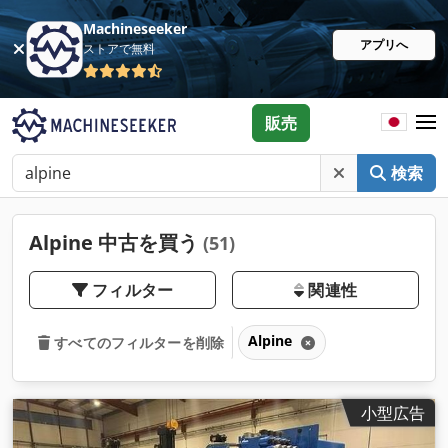
Machineseeker
アプリへ
ストアで無料
販売
検索
Alpine 中古を買う
(51)
フィルター
関連性
Alpine
すべてのフィルターを削除
小型広告