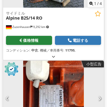
1
/
4
サイドミル
Alpine
B25/14 RO
Zuzenhausen
9,292 km
価格情報
電話する
コンディション:
中古
, 機械／車両番号:
11795
,
小型広告