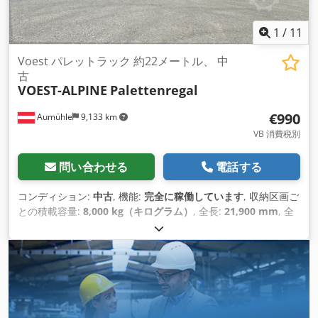
1
/
11
Voest パレットラック 約22メートル、 中
古
VOEST-ALPINE
Palettenregal
€990
Aumühle
9,133 km
VB 消費税別
問い合わせる
電話する
コンディション:
中古
, 機能:
完全に稼働しています
, 収納区画ご
との積載容量:
8,000 kg（キログラム）
, 全長:
21,900 mm
, 全
高:
4,000 mm
, 全幅:
1,100 mm
, 棚の高さ:
4,000 mm
, サポー
ト長さ:
4,260 mm
, 棚の長さ:
21,900 mm
, 積載能力:
40,000
kg（キログラム）
, 総重量:
1,000 kg（キログラム）
, フレーム
高さ:
4,000 mm
, トラス1対あたりの最大荷重:
1,600 kg（キロ
グラム）
, フレーム幅:
1,100 mm
, 棚の列数:
1
, 輸送幅:
1,200
mm
, 輸送高さ:
1,200 mm
, 輸送長さ:
4,350 mm
,