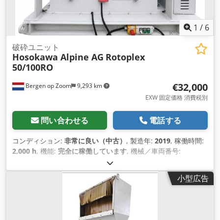
1
/
6
破砕ユニット
Hosokawa Alpine AG
Rotoplex
50/100RO
€32,000
Bergen op Zoom
9,293 km
EXW 固定価格 消費税別
問い合わせる
電話する
コンディション:
非常に良い（中古）
, 製造年:
2019
, 稼働時間:
2,000 h
, 機能:
完全に稼働しています
, 機械／車両番号:
R1253899
, 総重量:
2,200 kg（キログラム）
, ローター直径:
500 mm
, ローター幅:
840 mm
, 入力電流の種類:
三相
,
小型広告