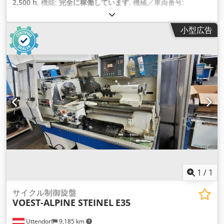
2,500 h
, 機能:
完全に稼働しています
, 機械／車両番号:
R1203433 Pos 1000
, 総重量:
365 kg（キログラム）
, ローター
直径:
400 mm
, ローター幅:
320 mm
, 開口幅:
340 mm
, 入力電
小型広告
圧:
400 V
, 出力:
22 キロワット (29.91 馬力)
,
1
/
1
サイクル制御旋盤
VOEST-ALPINE STEINEL
E35
Uttendorf
9,185 km