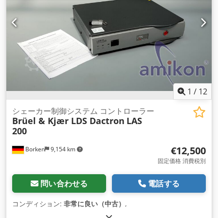
1
/
12
シェーカー制御システム コントローラー
Brüel & Kjær LDS Dactron
LAS
200
€12,500
Borken
9,154 km
固定価格 消費税別
問い合わせる
電話する
コンディション:
非常に良い（中古）
,