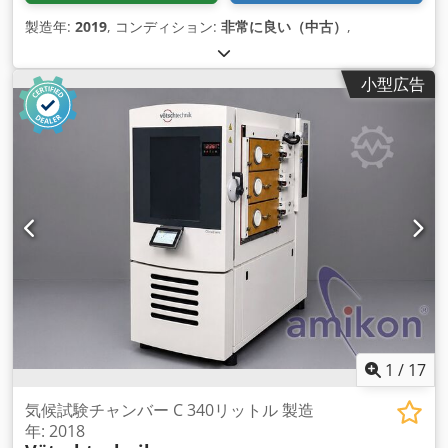
製造年:
2019
, コンディション:
非常に良い（中古）
,
小型広告
1
/
17
気候試験チャンバー C 340リットル 製造
年: 2018