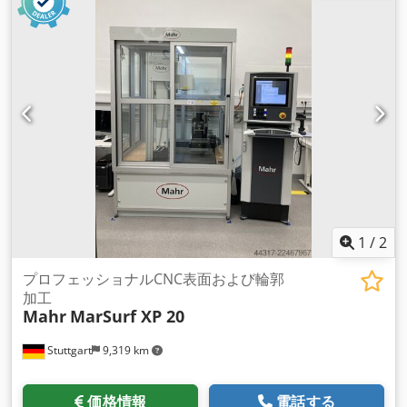
1
/
2
プロフェッショナルCNC表面および輪郭
加工
Mahr
MarSurf XP 20
Stuttgart
9,319 km
価格情報
電話する