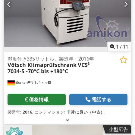
1
/
11
湿度付き335リットル、製造年：2016年
Vötsch Klimaprüfschrank
VCS³
7034-5 -70°C bis +180°C
Borken
9,154 km
価格情報
電話する
製造年:
2016
, コンディション:
非常に良い（中古）
,
小型広告