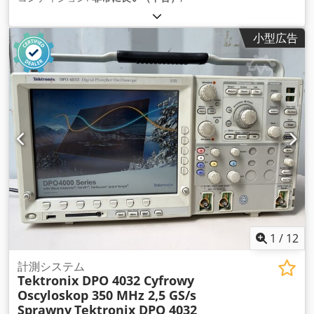
小型広告
1
/
12
計測システム
Tektronix DPO 4032 Cyfrowy
Oscyloskop 350 MHz 2,5 GS/s
Sprawny
Tektronix DPO 4032