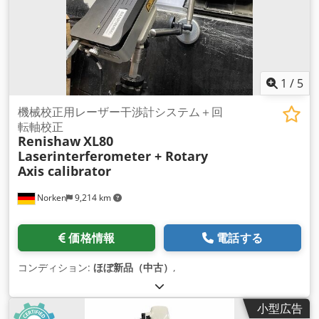
1
/
5
機械校正用レーザー干渉計システム＋回
転軸校正
Renishaw
XL80
Laserinterferometer + Rotary
Axis calibrator
Norken
9,214 km
価格情報
電話する
コンディション:
ほぼ新品（中古）
,
小型広告