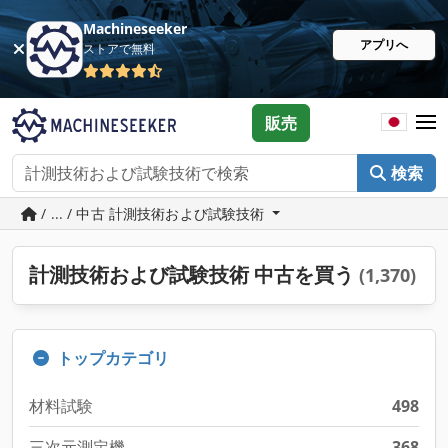
Machineseeker
アプリへ
ストアで無料
販売
検索
/ ... / 中古 計測技術および試験技術
計測技術および試験技術 中古を買う
(1,370)
トップカテゴリ
材料試験
498
三次元測定機
368