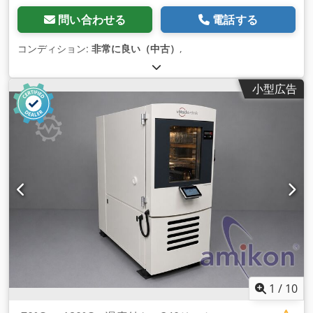
問い合わせる
電話する
コンディション:
非常に良い（中古）
,
小型広告
1
/
10