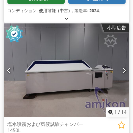
コンディション:
使用可能（中古）
, 製造年:
2024
,
小型広告
1
/
14
塩水噴霧および気候試験チャンバー
1450L