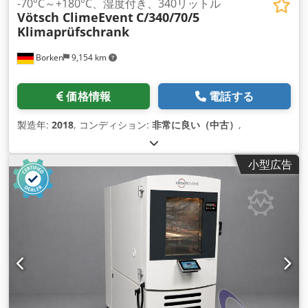
-70°C～+180°C、湿度付き、340リットル
Vötsch ClimeEvent
C/340/70/5
Klimaprüfschrank
Borken
9,154 km
価格情報
電話する
製造年:
2018
, コンディション:
非常に良い（中古）
,
小型広告