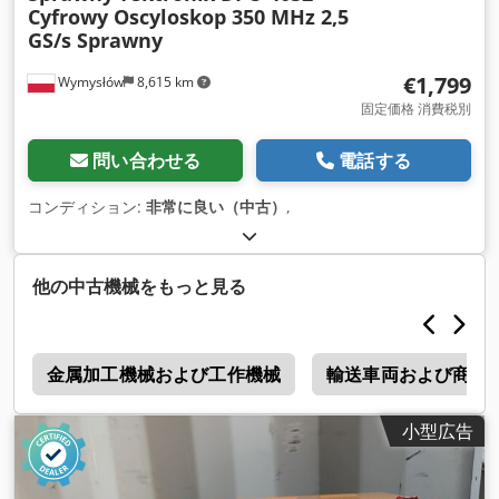
Cyfrowy Oscyloskop 350 MHz 2,5
GS/s Sprawny
€1,799
Wymysłów
8,615 km
固定価格 消費税別
問い合わせる
電話する
コンディション:
非常に良い（中古）
,
他の中古機械をもっと見る
金属加工機械および工作機械
輸送車両および商用
小型広告