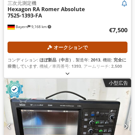
三次元測定機
Hexagon
RA Romer Absolute
7525-1393-FA
Bayern
9,168 km
€7,500
オークションで
コンディション:
ほぼ新品（中古）
, 製造年:
2013
, 機能:
完全に
稼働しています
, 機械／車両番号:
1393
, アームリーチ:
2,500
mm
,
小型広告