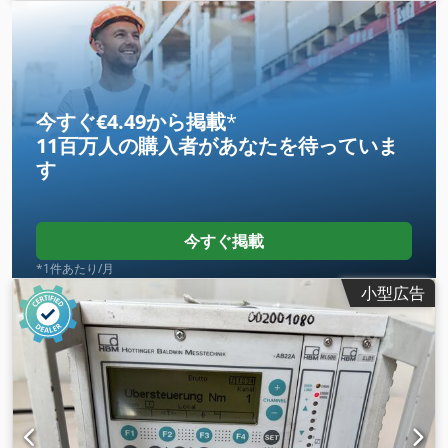
今すぐ€4.49から掲載
*
11百万人の購入者
があなたを待っていま
す
今すぐ掲載
*1件あたり/月
小型広告