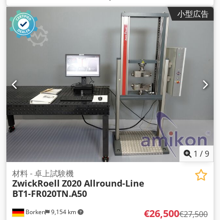
小型広告
1
/
9
材料 - 卓上試験機
ZwickRoell
Z020 Allround-Line
BT1-FR020TN.A50
€26,500
Borken
9,154 km
€27,500