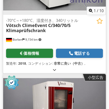
1
/
10
-70°C～+180°C、湿度付き、340リットル
Vötsch ClimeEvent
C/340/70/5
Klimaprüfschrank
Borken
9,154 km
価格情報
電話する
製造年:
2018
, コンディション:
非常に良い（中古）
,
小型広告