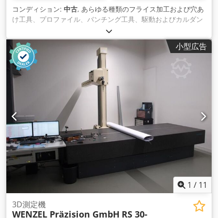
コンディション:
中古
, あらゆる種類のフライス加工および穴あ
け工具、プロファイル、パンチング工具、駆動およびカルダン
シャフト、プロファイルローラーなどの 測定に適しています。
アクセサリー: デジタル表示付き測定テーブル調整 スクリーン
小型広告
直径：500 mm 倍率：50倍と100倍 上部テーブルの回転範囲：
a. +/- 2 mm 接続負荷（概算）: 230 V / 50 Hz 寸法（幅×奥行×
高さ）：約1200×700×1800mm 重量約: 400 kg 色: ライトグレ
ー Csdpfxewnnwgs Alyerf
1
/
11
3D測定機
WENZEL Präzision GmbH
RS 30-