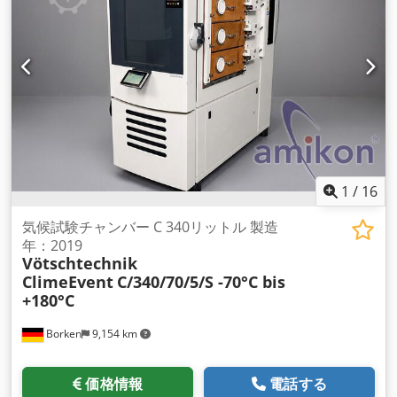
1
/
16
気候試験チャンバー C 340リットル 製造
年：2019
Vötschtechnik
ClimeEvent
C/340/70/5/S -70°C bis
+180°C
Borken
9,154 km
価格情報
電話する