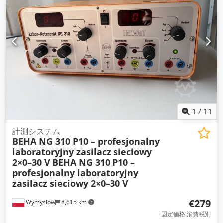
1
/
11
計測システム
BEHA NG 310 P10 – profesjonalny
laboratoryjny zasilacz sieciowy
2×0–30 V
BEHA NG 310 P10 –
profesjonalny laboratoryjny
zasilacz sieciowy 2×0–30 V
€279
Wymysłów
8,615 km
固定価格 消費税別