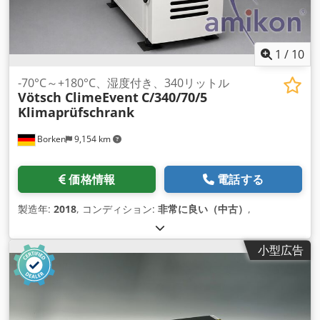
1
/
10
-70°C～+180°C、湿度付き、340リットル
Vötsch ClimeEvent
C/340/70/5
Klimaprüfschrank
Borken
9,154 km
価格情報
電話する
製造年:
2018
, コンディション:
非常に良い（中古）
,
小型広告