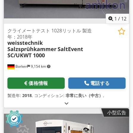
1
/
12
クライメートテスト 1028リットル 製造
年：2018年
weisstechnik
Salzsprühkammer
SaltEvent
SC/UKWT 1000
Borken
9,154 km
価格情報
電話する
製造年:
2018
, コンディション:
非常に良い（中古）
,
小型広告