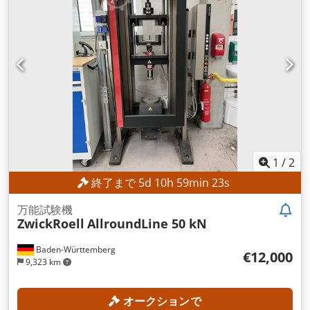
1
/
2
終了まで
5
d
10
h
59
min
21
s
万能試験機
ZwickRoell
AllroundLine 50 kN
Baden-Württemberg
€12,000
9,323 km
オークションで