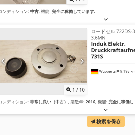
コンディション:
中古
, 機能:
完全に稼働しています
,
ロードセル 722DS-30
3,6MN
Induk
Elektr.
Druckkraftaufn
731S
Wuppertal
9,198 k
1
/
10
コンディション:
非常に良い（中古）
, 製造年:
2016
, 機能:
完全に稼働し
検索を保存