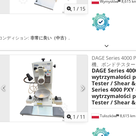
Wymysłów
8,615 k
1
/
15
コンディション:
非常に良い（中古）
,
DAGE Series 400
機、ボンドテスター 
DAGE Series 400
wytrzymałości p
Tester / Shear &
Series 4000 PXY 
wytrzymałości p
Tester / Shear &
Tuliszków
8,615 k
1
/
11