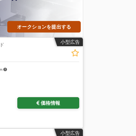
オークションを提出する
小型広告
ド
km
価格情報
小型広告