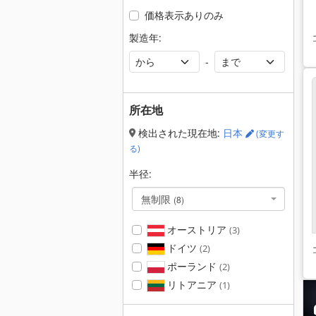
価格表示ありのみ
製造年:
-
所在地
検出された現在地:
日本
(変更す
る)
半径:
無制限
(8)
オーストリア
(3)
ドイツ
(2)
ポーランド
(2)
リトアニア
(1)