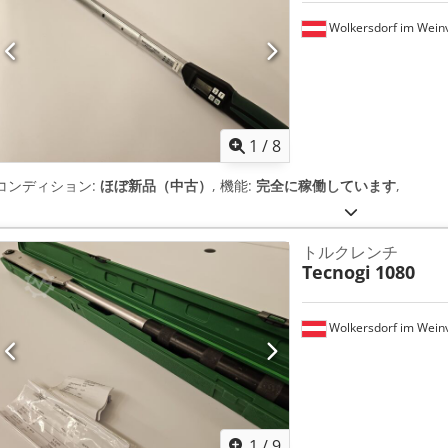
Wolkersdorf im Weinv
1
/
8
コンディション:
ほぼ新品（中古）
, 機能:
完全に稼働しています
,
トルクレンチ
Tecnogi
1080
Wolkersdorf im Weinv
1
/
9