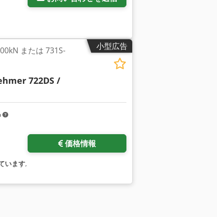
小型広告
0kN または 731S-
ehmer 722DS /
m
価格情報
ています
,