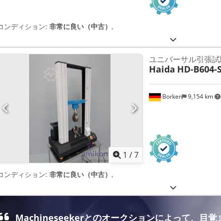
コンディション:
非常に良い（中古）
,
ユニバーサル引張試験機
Haida
HD-B604-S
Borken
9,154 km
1
/
7
コンディション:
非常に良い（中古）
,
Machineseekerとのオークションによって、目覚