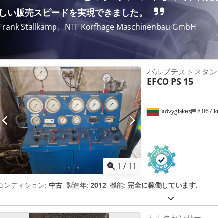
しい販売スピードを実現できました。
Frank Stallkamp、NTF Korfhage Maschinenbau GmbH
バルブテストスタン
EFCO
PS 15
Jadvygiškės
8,067 
1
/
11
コンディション:
中古
, 製造年:
2012
, 機能:
完全に稼働しています
,
トルクセンサー