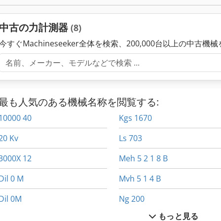
中古の力計測器
(8)
今すぐMachineseeker全体を検索、200,000台以上の中古機
最も人気のある機械名称を閲覧する:
10000 40
Kgs 1670
20 Kv
Ls 703
3000X 12
Meh 5 2 1 8 B
Dil 0 M
Mvh 5 1 4 B
Dil 0M
Ng 200
もっと見る
Fngj 20
R 706