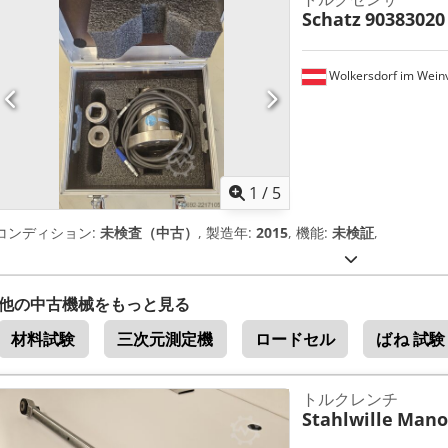
Schatz
90383020
Wolkersdorf im Weinv
1
/
5
コンディション:
未検査（中古）
, 製造年:
2015
, 機能:
未検証
,
他の中古機械をもっと見る
材料試験
三次元測定機
ロードセル
ばね 試験
トルクレンチ
Stahlwille
Mano