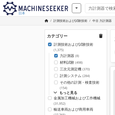
日本
計測技術および試験技術
中古 力計測器
カテゴリー
計測技術および試験技術
(1,375)
力計測器
(8)
材料試験
(498)
三次元測定機
(370)
計測システム
(284)
その他の計測・検査技術
(154)
もっと見る
金属加工機械および工作機械
(31,952)
輸送車両および商用車両
(27,765)