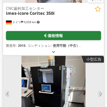
CNC歯科加工センター
imes-icore
Coritec 350i
ドイツ
9,058 km
価格情報
製造年:
2015
, コンディション:
使用可能（中古）
,
小型広告