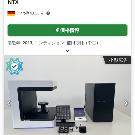
NTX
ドイツ
9,058 km
価格情報
製造年:
2013
, コンディション:
使用可能（中古）
,
小型広告