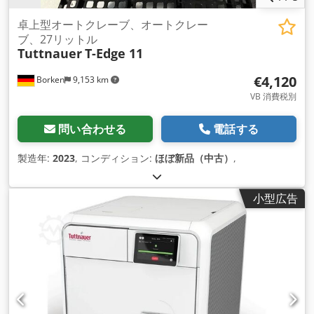
卓上型オートクレーブ、オートクレー
ブ、27リットル
Tuttnauer
T-Edge 11
€4,120
Borken
9,153 km
VB 消費税別
問い合わせる
電話する
製造年:
2023
, コンディション:
ほぼ新品（中古）
,
小型広告