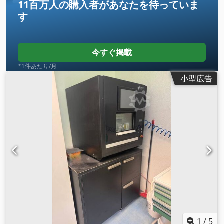
11百万人の購入者
があなたを待っていま
す
今すぐ掲載
*1件あたり/月
小型広告
1
/
5