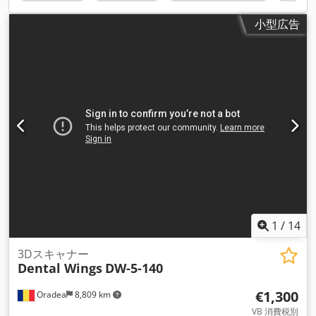
小型広告
1
/
14
3Dスキャナー
Dental Wings
DW-5-140
€1,300
Oradea
8,809 km
VB 消費税別