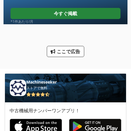
その他 の アクセサリー
今すぐ掲載
フォーク リフトの歯
*1件あたり/月
工業用ミシン
建設 用 クレーン
ここで広告
歯車 ポンプ
歯車 モーター
歯車 試験 機
Machineseeker
ストアで無料
歯車測定機
歯車研削盤
中古機械用ナンバーワンアプリ！
洗車
産業用掃除機