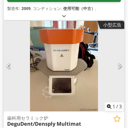
製造年:
2009
, コンディション:
使用可能（中古）
,
小型広告
1
/
3
歯科用セラミック炉
DeguDent/Densply
Multimat