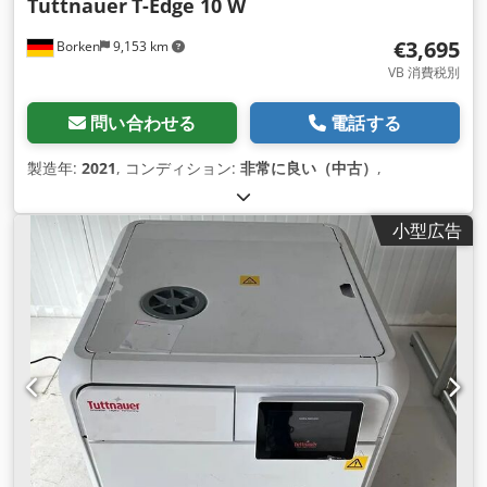
Tuttnauer
T-Edge 10 W
€3,695
Borken
9,153 km
VB 消費税別
問い合わせる
電話する
製造年:
2021
, コンディション:
非常に良い（中古）
,
小型広告