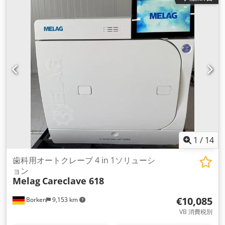
1
/
14
歯科用オートクレーブ 4 in 1ソリューシ
ョン
Melag
Careclave 618
€10,085
Borken
9,153 km
VB 消費税別