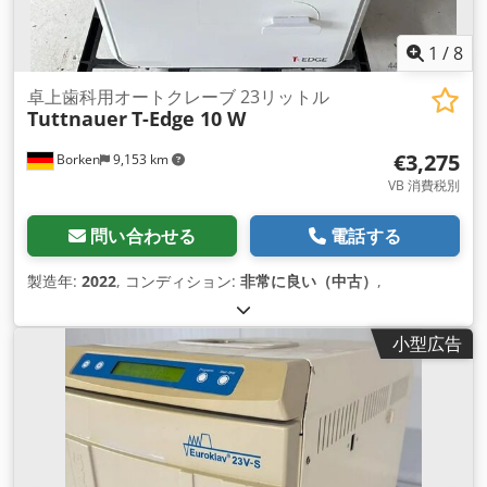
1
/
8
卓上歯科用オートクレーブ 23リットル
Tuttnauer
T-Edge 10 W
€3,275
Borken
9,153 km
VB 消費税別
問い合わせる
電話する
製造年:
2022
, コンディション:
非常に良い（中古）
,
小型広告