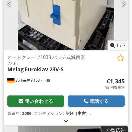
1
/
7
オートクレーブ1038 バッチ式滅菌器
22.6L
Melag
Euroklav 23V-S
€1,345
Borken
9,153 km
VB 消費税別
問い合わせる
電話する
製造年:
2006
, コンディション:
良好（中古）
,
小型広告