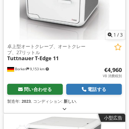
1
/
3
卓上型オートクレーブ、オートクレー
ブ、27リットル
Tuttnauer
T-Edge 11
€4,960
Borken
9,153 km
VB 消費税別
問い合わせる
電話する
製造年:
2023
, コンディション:
新しい
,
小型広告