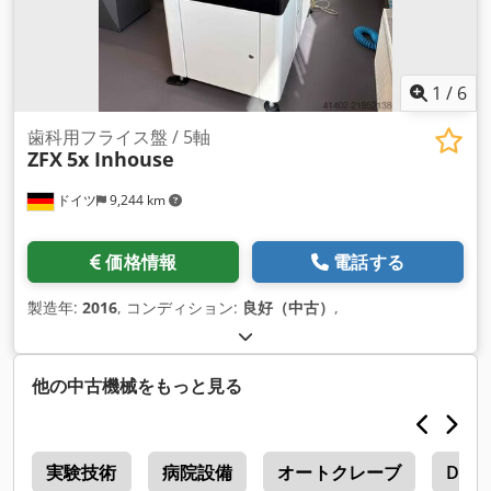
1
/
6
歯科用フライス盤 / 5軸
ZFX
5x Inhouse
ドイツ
9,244 km
価格情報
電話する
製造年:
2016
, コンディション:
良好（中古）
,
他の中古機械をもっと見る
ー
実験技術
病院設備
オートクレーブ
Dent