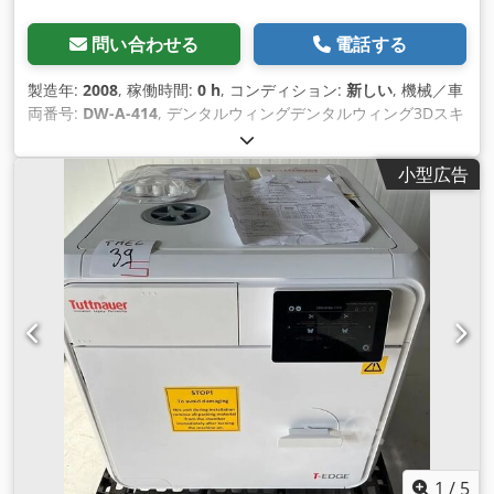
問い合わせる
電話する
製造年:
2008
, 稼働時間:
0 h
, コンディション:
新しい
, 機械／車
両番号:
DW-A-414
, デンタルウィングデンタルウィング3Dスキ
ャナーDW-5-140製造年2008年。シリアル番号：DW-A-414製
品の付属品、写真 を確認、およびコンピューターに接続するた
小型広告
めのUSBケーブル。 USBドライブのソフトウェアは提供されて
おらず、インストールCDのみが提供されています。ランプ照明
の確認コンピューター接続が必要 -詳細な操作は不明な詳細と
してチェックされていません電源100W、入力100-240 V、50-
60 Hz状態：電源は正常ですがチェックされていません。スキ
ャナーは新しく、使用されたことはありません。価格1.300ユ
ーロ+ VAT、FCA：オラデア/ルーマニアIrrtum、Anderungen
und Zwischenverkauf vorbehalten /エラー、変更、事前販売
可能/ Nekes dreptul la greseli、
modificrivivânzareprealabila。私たちは英語を話します。 /私
たちはドイツ語を話します。/私たちはハンガリー語を話しま
す。 /Nousparlonsfrançais/ Vorbim romana Dodpfxjhalgdj
Af Hjck
1
/
5