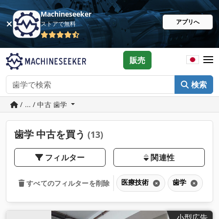
Machineseeker
アプリへ
ストアで無料
販売
検索
/ ... / 中古 歯学
歯学 中古を買う
(13)
フィルター
関連性
医療技術
歯学
すべてのフィルターを削除
小型広告