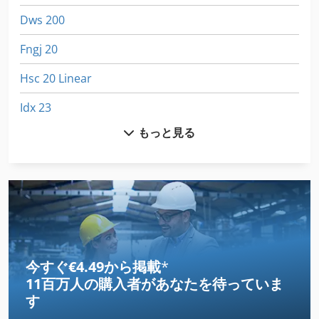
Dws 200
Fngj 20
Hsc 20 Linear
Idx 23
もっと見る
International 433
Kgs 1670
Ls 703
Meh 5 2 1 8 B
Ng 200
今すぐ€4.49から掲載
*
11百万人の購入者
があなたを待っていま
Tak 18
す
その他