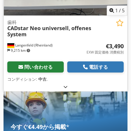
1
/
5
歯科
CADstar Neo universell,
offenes
System
€3,490
Langenfeld (Rheinland)
9,215 km
EXW 固定価格 消費税別
問い合わせる
電話する
コンディション:
中古
,
今すぐ€4.49から掲載
*