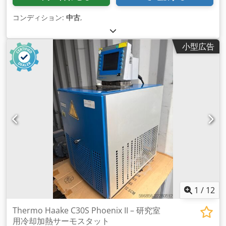
コンディション:
中古
,
小型広告
1
/
12
Thermo Haake C30S Phoenix II – 研究室
用冷却加熱サーモスタット