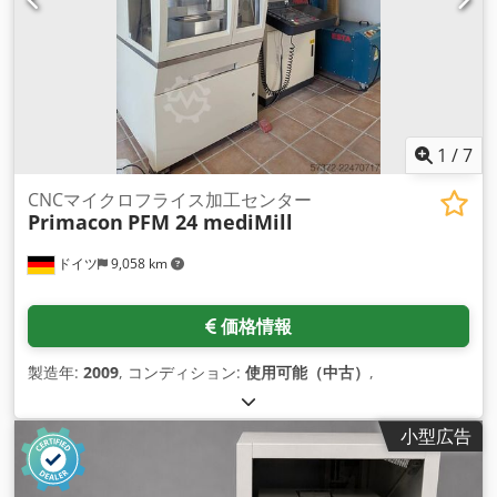
1
/
7
CNCマイクロフライス加工センター
Primacon
PFM 24 mediMill
ドイツ
9,058 km
価格情報
製造年:
2009
, コンディション:
使用可能（中古）
,
小型広告