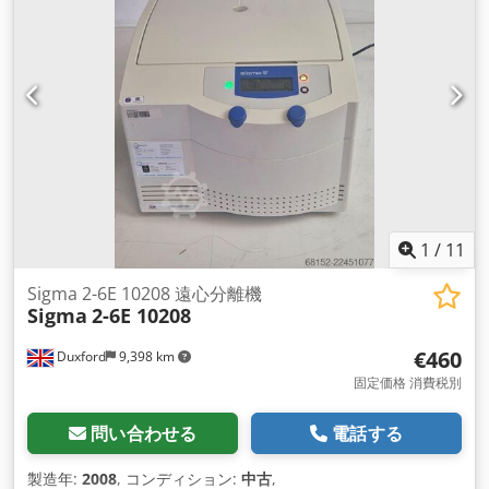
1
/
11
Sigma 2-6E 10208 遠心分離機
Sigma
2-6E 10208
€460
Duxford
9,398 km
固定価格 消費税別
問い合わせる
電話する
製造年:
2008
, コンディション:
中古
,