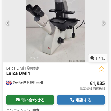
1
/
13
Leica DMi1 顕微鏡
Leica
DMi1
€1,935
Duxford
9,398 km
固定価格 消費税別
問い合わせる
電話する
コンディション:
中古
,