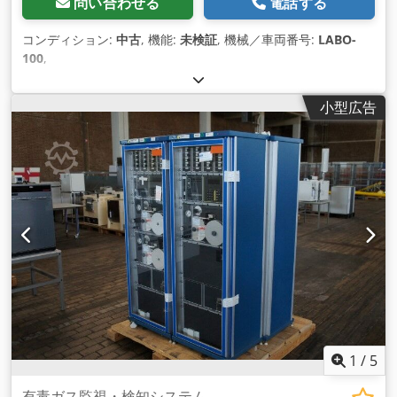
問い合わせる
電話する
コンディション:
中古
, 機能:
未検証
, 機械／車両番号:
LABO-
100
,
小型広告
1
/
5
有毒ガス監視・検知システム