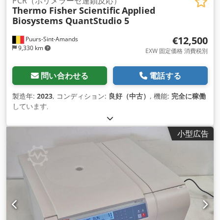
PCR（ポリメラーゼ連鎖反応）
Thermo Fisher Scientific
Applied
Biosystems QuantStudio 5
€12,500
Puurs-Sint-Amands
9,330 km
EXW 固定価格 消費税別
問い合わせる
電話する
製造年:
2023
, コンディション:
良好（中古）
, 機能:
完全に稼働
しています
,
小型広告