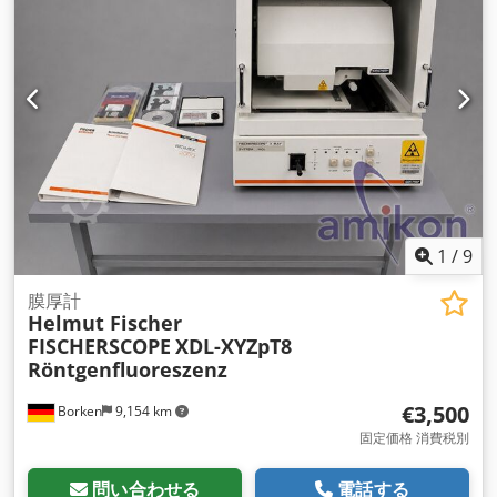
1
/
9
膜厚計
Helmut Fischer
FISCHERSCOPE
XDL-XYZpT8
Röntgenfluoreszenz
€3,500
Borken
9,154 km
固定価格 消費税別
問い合わせる
電話する