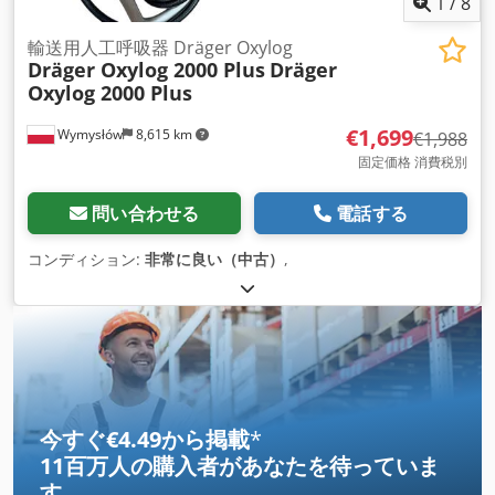
1
/
8
輸送用人工呼吸器 Dräger Oxylog
Dräger Oxylog 2000 Plus
Dräger
Oxylog 2000 Plus
€1,699
Wymysłów
8,615 km
€1,988
固定価格 消費税別
問い合わせる
電話する
コンディション:
非常に良い（中古）
,
今すぐ€4.49から掲載
*
11百万人の購入者
があなたを待っていま
す