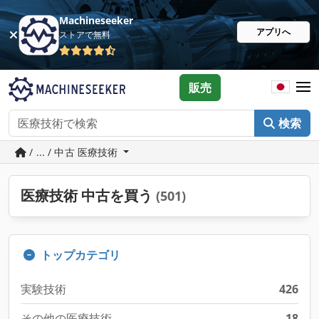
Machineseeker
アプリへ
ストアで無料
販売
検索
/ ... / 中古 医療技術
医療技術 中古を買う
(501)
トップカテゴリ
実験技術
426
その他の医療技術
18