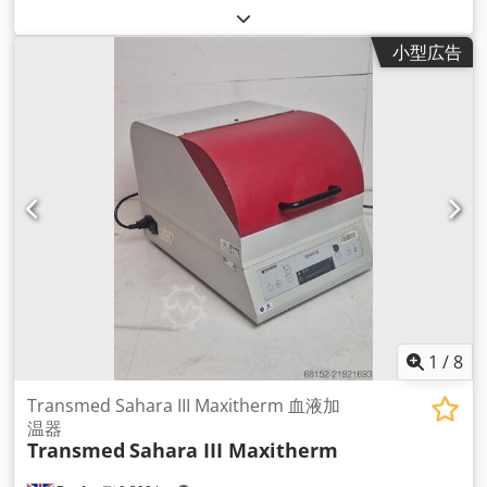
小型広告
1
/
8
Transmed Sahara III Maxitherm 血液加
温器
Transmed
Sahara III Maxitherm