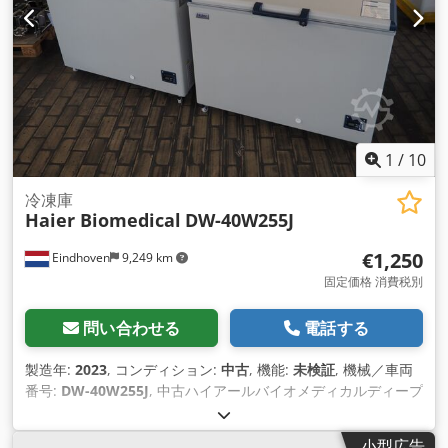
1
/
10
冷凍庫
Haier Biomedical
DW-40W255J
€1,250
Eindhoven
9,249 km
固定価格 消費税別
問い合わせる
電話する
製造年:
2023
, コンディション:
中古
, 機能:
未検証
, 機械／車両
番号:
DW-40W255J
, 中古ハイアールバイオメディカルディープ
フリーザー DW-40W255J 製造元：青島ハラーバイオメディカ
ル株式会社 Dcedpswnbqyjfx Agtek 型式: DW-40W255J 電圧:
小型広告