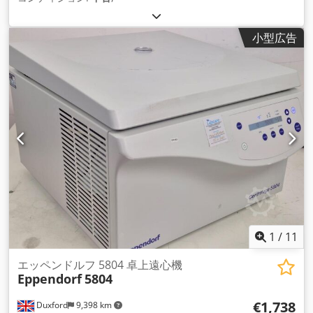
小型広告
1
/
11
エッペンドルフ 5804 卓上遠心機
Eppendorf
5804
€1,738
Duxford
9,398 km