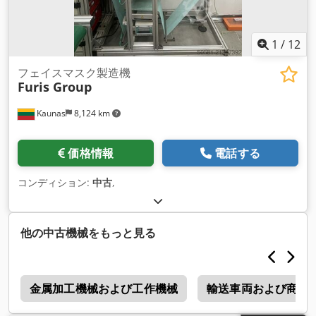
1
/
12
フェイスマスク製造機
Furis Group
Kaunas
8,124 km
価格情報
電話する
コンディション:
中古
,
他の中古機械をもっと見る
置
金属加工機械および工作機械
輸送車両および商用