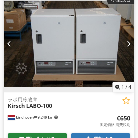
220～240V (50Hz) 温度: -20°C ~ -40°C 外形寸法：1210 x 770
x 950（長さ x 幅 x 高さ） 販売単位
1
/
4
ラボ用冷蔵庫
Kirsch
LABO-100
€650
Eindhoven
9,249 km
固定価格 消費税別