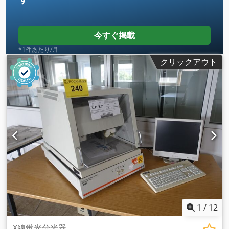
今すぐ掲載
*1件あたり/月
クリックアウト
1
/
12
X線蛍光分光器