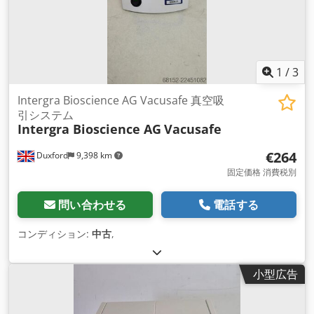
1
/
3
Intergra Bioscience AG Vacusafe 真空吸
引システム
Intergra Bioscience AG
Vacusafe
€264
Duxford
9,398 km
固定価格 消費税別
問い合わせる
電話する
コンディション:
中古
,
小型広告