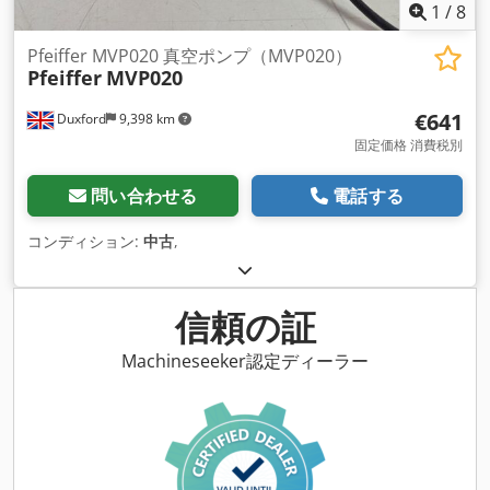
1
/
8
Pfeiffer MVP020 真空ポンプ（MVP020）
Pfeiffer
MVP020
€641
Duxford
9,398 km
固定価格 消費税別
問い合わせる
電話する
コンディション:
中古
,
信頼の証
Machineseeker認定ディーラー