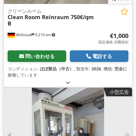
クリーンルーム
Clean Room Reinraum 750€/qm
B
€1,000
Wöllstadt
9,210 km
固定価格 消費税別
問い合わせる
電話する
コンディション:
ほぼ新品（中古）
, 製造年:
2026
, 機能:
完全に
稼働しています
,
小型広告