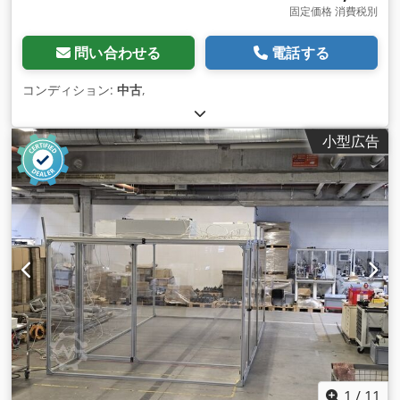
固定価格 消費税別
問い合わせる
電話する
コンディション:
中古
,
小型広告
1
/
11