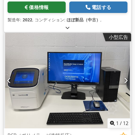
価格情報
電話する
製造年:
2022
, コンディション:
ほぼ新品（中古）
,
小型広告
1
/
12