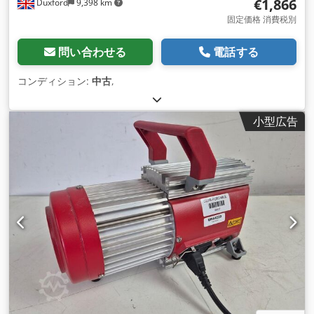
€1,866
Duxford
9,398 km
固定価格 消費税別
問い合わせる
電話する
コンディション:
中古
,
小型広告