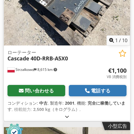
1
/
10
ローテーター
Cascade
40D-RRB-A5X0
€1,100
Strzałkowo
8,615 km
VB 消費税別
問い合わせる
電話する
コンディション:
中古
, 製造年:
2001
, 機能:
完全に稼働していま
す
, 積載能力:
2,500 kg（キログラム）
,
小型広告