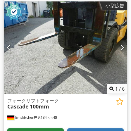
ム）
, 切断高さ（最大）:
800 mm
, 入力電流:
250 A
, 入力電圧:
小型広告
400 V
, のこ刃の幅:
500 mm
, 主鋸の直径:
500 mm
, 装備:
キャ
ビン, ディスペンサー, 集中給脂装置
,
1
/
6
フォークリフトフォーク
Cascade
100mm
Emskirchen
9,184 km