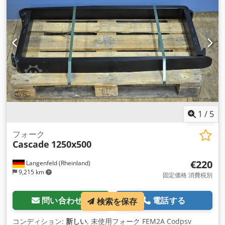
1
/
5
フォーク
Cascade
1250x500
€220
Langenfeld (Rheinland)
9,215 km
固定価格 消費税別
問い合わせる
電話する
検索を保存
コンディション:
新しい
, 未使用フォーク FEM2A Codpsv