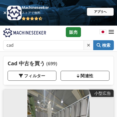
Machineseeker
アプリへ
ストアで無料
販売
検索
Cad 中古を買う
(699)
フィルター
関連性
小型広告