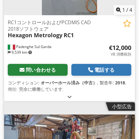
1
/
4
RC1コントロールおよびPCDMIS CAD
2018ソフトウェア
Hexagon Metrology
RC1
€12,000
Padenghe Sul Garda
9,539 km
VB 消費税別
問い合わせる
電話する
コンディション:
オーバーホール済み（中古）
, 製造年:
2018
,
機能:
完全に稼働しています
,
小型広告