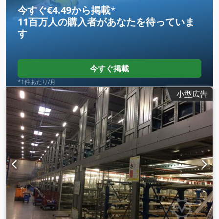
今すぐ€4.49から掲載
*
11百万人の購入者
があなたを待っていま
す
今すぐ掲載
*1件あたり/月
小型広告