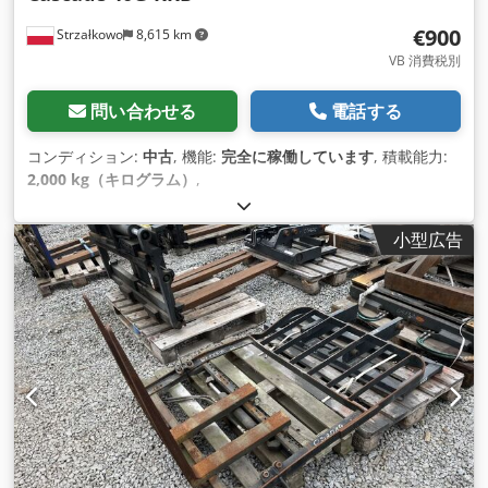
€900
Strzałkowo
8,615 km
VB 消費税別
問い合わせる
電話する
コンディション:
中古
, 機能:
完全に稼働しています
, 積載能力:
2,000 kg（キログラム）
,
小型広告