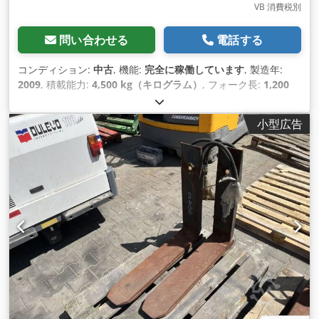
VB 消費税別
問い合わせる
電話する
コンディション:
中古
, 機能:
完全に稼働しています
, 製造年:
2009
, 積載能力:
4,500 kg（キログラム）
, フォーク長:
1,200
mm
,
小型広告