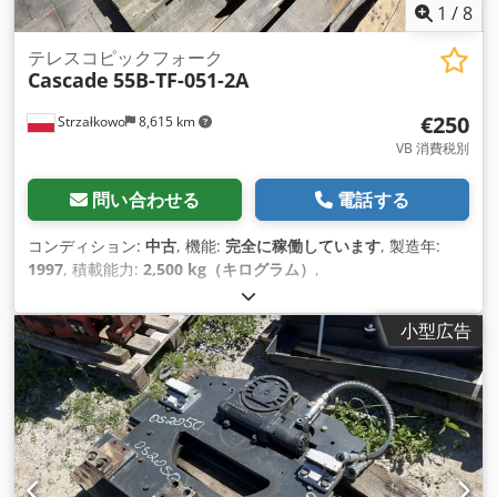
1
/
8
テレスコピックフォーク
Cascade
55B-TF-051-2A
€250
Strzałkowo
8,615 km
VB 消費税別
問い合わせる
電話する
コンディション:
中古
, 機能:
完全に稼働しています
, 製造年:
1997
, 積載能力:
2,500 kg（キログラム）
,
小型広告