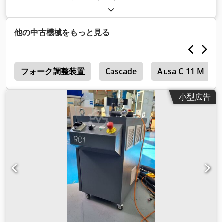
他の中古機械をもっと見る
c
フォーク調整装置
Cascade
Ausa C 11 M
小型広告