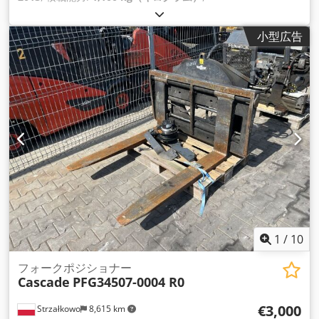
小型広告
1
/
10
フォークポジショナー
Cascade
PFG34507-0004 R0
€3,000
Strzałkowo
8,615 km