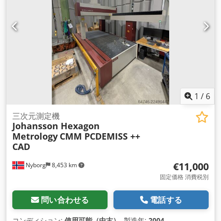
1
/
6
三次元測定機
Johansson Hexagon
Metrology
CMM PCDEMISS ++
CAD
€11,000
Nyborg
8,453 km
固定価格 消費税別
問い合わせる
電話する
コンディション:
使用可能（中古）
, 製造年:
2004
,