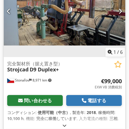
1
/
6
完全製材所（据え置き型）
Strojcad
D9 Duplex+
€99,000
Stonařov
8,971 km
EXW VB 消費税別
問い合わせる
電話する
コンディション:
使用可能（中古）
, 製造年:
2018
, 稼働時間:
10,100 h
, 機能:
完全に稼働しています
, 入力電流の種類:
三相
,
切削長さ（最大）:
8,000 mm
, 総重量:
19,000 kg（キログラ