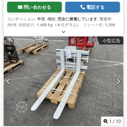
問い合わせる
電話する
コンディション:
中古
, 機能:
完全に稼働しています
, 製造年:
2019
, 積載能力:
1,400 kg（キログラム）
, フォーク長:
1,200
mm
,
小型広告
1
/
10