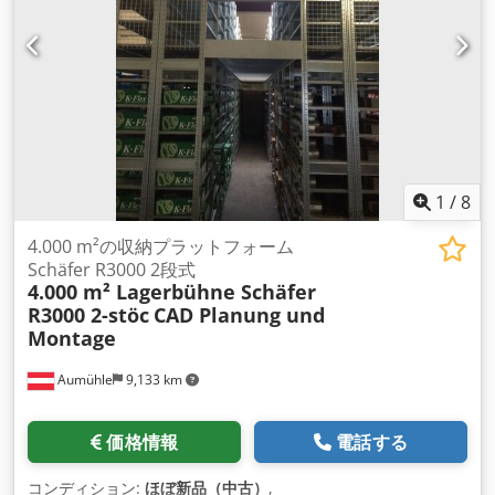
1
/
8
4.000 m²の収納プラットフォーム
Schäfer R3000 2段式
4.000 m² Lagerbühne Schäfer
R3000 2-stöc
CAD Planung und
Montage
Aumühle
9,133 km
価格情報
電話する
コンディション:
ほぼ新品（中古）
,