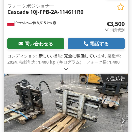
フォークポジショナー
Cascade
10J-FPB-2A-114611R0
€3,500
Strzałkowo
8,615 km
VB 消費税別
問い合わせる
電話する
コンディション:
新しい
, 機能:
完全に稼働しています
, 製造年:
2024
, 積載能力:
1,400 kg（キログラム）
, フォーク長:
1,400
mm
,
小型広告