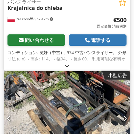
パンスライサー
Krajalnica do chleba
€500
Rzeszów
8,579 km
固定価格 消費税別
問い合わせる
電話する
コンディション:
良好（中古）
, 974 中古パンスライサー。 外形
寸法 (cm): - 高さ: 114、 - 幅94、 - 長さ60。 利用可能な有料オ
プション: 交通手段。 表示価格は正味価格です。 英語、ドイツ
語、フランス語、ロシア語、ウクライナ語を話します。
小型広告
Chodpfx Akjvmzkfjlja このデバイスは、当社の倉庫 (36-068
Bachórz、Poland) ですぐにご覧いただける状態になっていま
す。