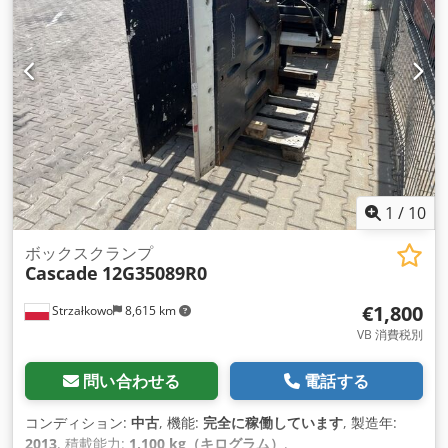
1
/
10
ボックスクランプ
Cascade
12G35089R0
€1,800
Strzałkowo
8,615 km
VB 消費税別
問い合わせる
電話する
コンディション:
中古
, 機能:
完全に稼働しています
, 製造年:
2013
, 積載能力:
1,100 kg（キログラム）
,