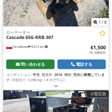
1
/
8
ローテーター
Cascade
65G-RRB-307
€1,500
Strzałkowo
8,615 km
VB 消費税別
問い合わせる
電話する
コンディション:
中古
, 製造年:
2010
, 機能:
完全に稼働していま
す
, 積載能力:
3,200 kg（キログラム）
,
小型広告