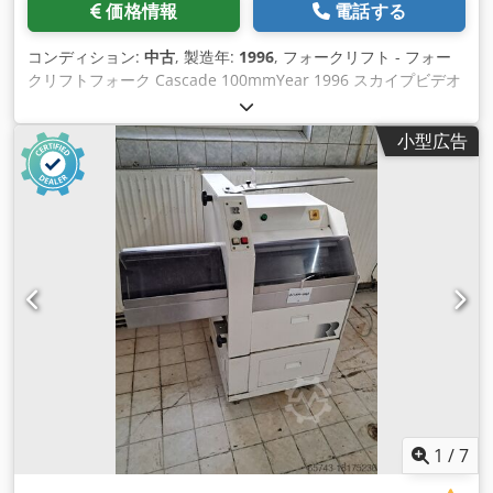
価格情報
電話する
コンディション:
中古
, 製造年:
1996
, フォークリフト - フォー
クリフトフォーク Cascade 100mmYear 1996 スカイプビデオ
によるオンラインビデオ検査 ご来店をお待ちしております。
Chsdpfx Akjh Ax Edolsa すぐに利用可能 - 検査することができ
小型広告
ます 在庫あり エムスキルヒェン/ニュルンベルク - 検査可能
1
/
7