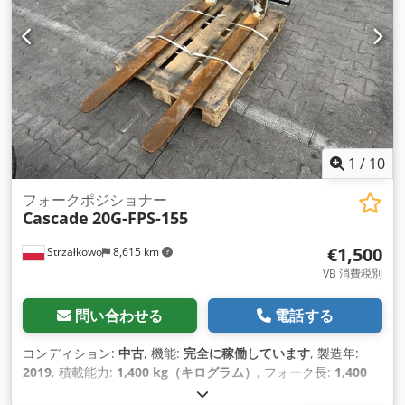
1
/
10
フォークポジショナー
Cascade
20G-FPS-155
€1,500
Strzałkowo
8,615 km
VB 消費税別
問い合わせる
電話する
コンディション:
中古
, 機能:
完全に稼働しています
, 製造年:
2019
, 積載能力:
1,400 kg（キログラム）
, フォーク長:
1,400
mm
,