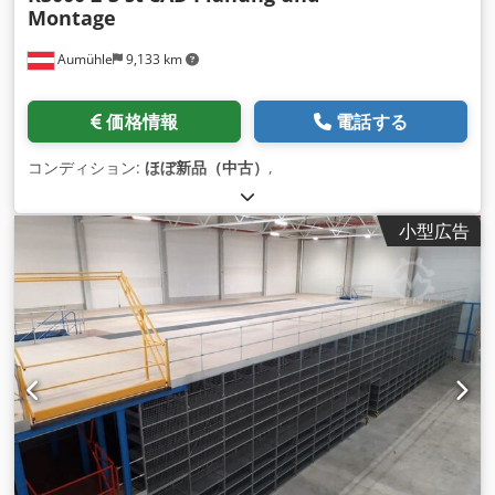
Montage
Aumühle
9,133 km
価格情報
電話する
コンディション:
ほぼ新品（中古）
,
小型広告