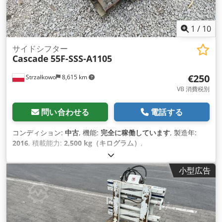
1
/
10
サイドシフター
Cascade
55F-SSS-A1105
€250
Strzałkowo
8,615 km
VB 消費税別
問い合わせる
電話する
コンディション:
中古
, 機能:
完全に稼働しています
, 製造年:
2016
, 積載能力:
2,500 kg（キログラム）
,
小型広告