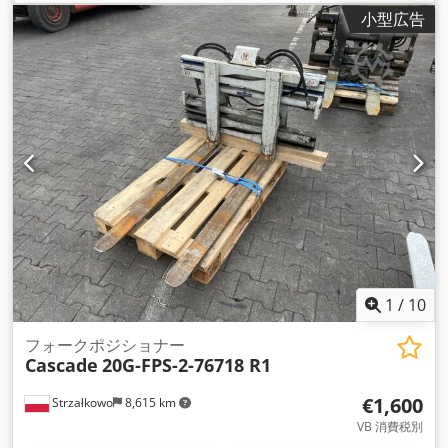
小型広告
1
/
10
フォークポジショナー
Cascade
20G-FPS-2-76718 R1
€1,600
Strzałkowo
8,615 km
VB 消費税別