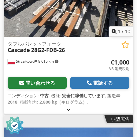
1
/
10
ダブルパレットフォーク
Cascade
28G2-FDB-26
€1,000
Strzałkowo
8,615 km
VB 消費税別
問い合わせる
電話する
コンディション:
中古
, 機能:
完全に稼働しています
, 製造年:
2018
, 積載能力:
2,800 kg（キログラム）
,
小型広告