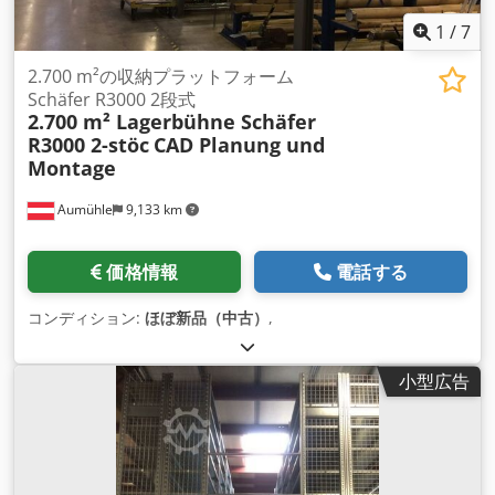
1
/
7
2.700 m²の収納プラットフォーム
Schäfer R3000 2段式
2.700 m² Lagerbühne Schäfer
R3000 2-stöc
CAD Planung und
Montage
Aumühle
9,133 km
価格情報
電話する
コンディション:
ほぼ新品（中古）
,
小型広告