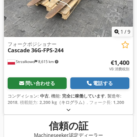
1
/
9
フォークポジショナー
Cascade
36G-FPS-244
€1,400
Strzałkowo
8,615 km
VB 消費税別
問い合わせる
電話する
コンディション:
中古
, 機能:
完全に稼働しています
, 製造年:
2018
, 積載能力:
2,200 kg（キログラム）
, フォーク長:
1,200
mm
,
信頼の証
Machineseeker認定ディーラー