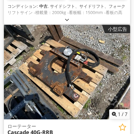
コンディション:
中古
, サイドシフト、サイドリフト、フォーク
リフトサイン -積載量：2000kg -看板幅：1500mm -看板の高
さ：400mm -支柱の高さ: 400 mm -寸法図。1500/480/H90
mm -体重：89kg Cedpfx Akod Iflrelsha
小型広告
1
/
7
ローテーター
Cascade
40G-RRB