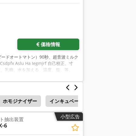
価格情報
ダードオートマトン）90秒、超音波ミルク
 Aslu Ha Iegmjrf 自己校正、寸
パク質、乳糖、水を加える、温度、塩、等。
ホモジナイザー
インキュベーター
小型広告
ト抽出装置
X-6