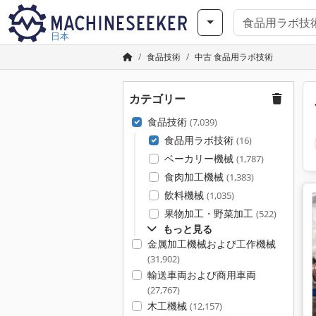
日本
食品技術
中古 食品用ラボ技術
カテゴリー
食品技術
(7,039)
食品用ラボ技術
(16)
ベーカリー機械
(1,787)
食肉加工機械
(1,383)
飲料機械
(1,035)
果物加工・野菜加工
(522)
もっと見る
金属加工機械および工作機械
(31,902)
輸送車両および商用車両
(27,767)
木工機械
(12,157)