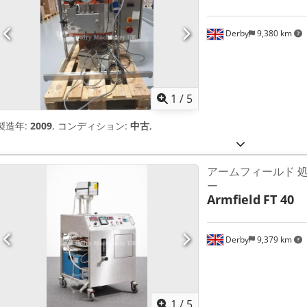
Derby
9,380 km
1
/
5
製造年:
2009
, コンディション:
中古
,
アームフィールド 
ー
Armfield
FT 40
Derby
9,379 km
1
/
5