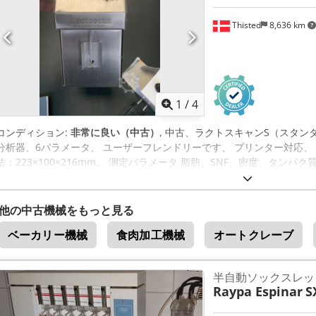
Thisted
8,636 km
1
/
4
コンディション:
非常に良い（中古）
, 中古、ラクトスキャンS（スタン
分析器、6パラメータ、 ユーザーフレンドリーです、 プリンター対応、 Csdpfx
法：223×100×216mm。 測定パラメータ 脂肪、SNF、密度、タン
他の中古機械をもっと見る
ベーカリー機械
食肉加工機械
オートクレーブ
半自動ソックスレッ
Raypa Espinar
S