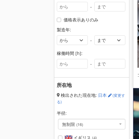
-
価格表示ありのみ
製造年:
-
稼働時間 [h]:
-
所在地
検出された現在地:
日本
(変更す
る)
半径:
無制限
(16)
イギリス
(4)