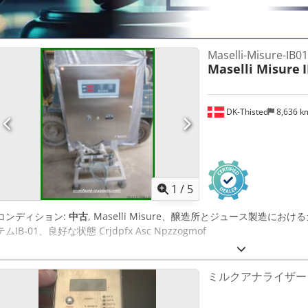
Maselli-Misure-IB01
Maselli Misure
DK-Thisted
8,636 
1
/
5
コンディション:
中古
, Maselli Misure、醸造所とジュース製造
テムIB-01、良好な状態 Crjdpfx Asc Npzzogmof
ミルクアナライザー