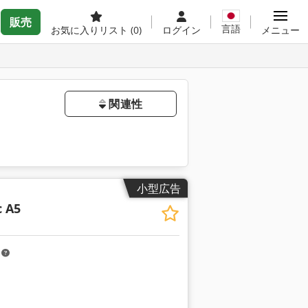
販売
言語
お気に入りリスト
(0)
ログイン
メニュー
関連性
小型広告
c A5
m