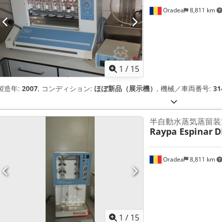
Oradea
8,811 km
1
/
15
製造年:
2007
, コンディション:
ほぼ新品（展示機）
, 機械／車両番号:
31
半自動水蒸気蒸留装
Raypa Espinar
D
Oradea
8,811 km
1
/
15