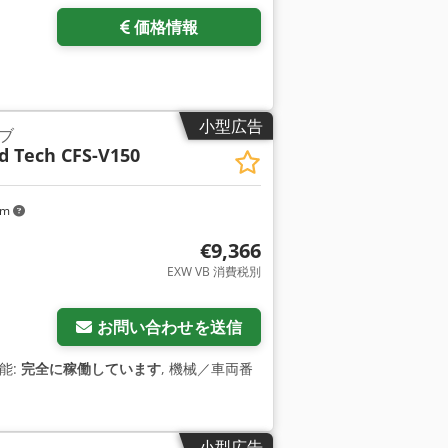
価格情報
小型広告
ブ
d Tech CFS-V150
km
€9,366
EXW VB 消費税別
お問い合わせを送信
機能:
完全に稼働しています
, 機械／車両番
小型広告