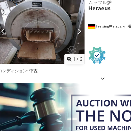
ムッフル炉
Heraeus
Freising
9,232 km
1
/
6
コンディション:
中古
,