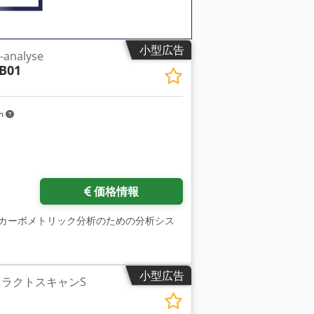
小型広告
-analyse
IB01
km
価格情報
におけるカーボメトリック分析のための分析シス
小型広告
 ラクトスキャンS