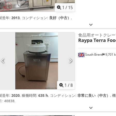
1
/
15
製造年:
2013
, コンディション:
良好（中古）
,
食品用オートクレー
Raypa
Terra Foo
South Brent
9,701 
1
/
8
製造年:
2020
, 稼働時間:
635 h
, コンディション:
非常に良い（中古）
, 
号:
40838
,