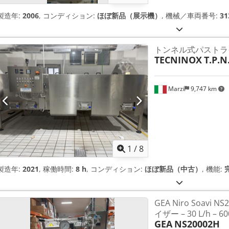
製造年:
2006
, コンディション:
ほぼ新品（展示機）
, 機械／車両番号:
31
トンネル式パストラ
TECNINOX
T.P.N
Marzi
9,747 km
1
/
8
製造年:
2021
, 稼働時間:
8 h
, コンディション:
ほぼ新品（中古）
, 機能:
GEA Niro Soavi
イザー – 30 L/h – 6
GEA
NS20002H