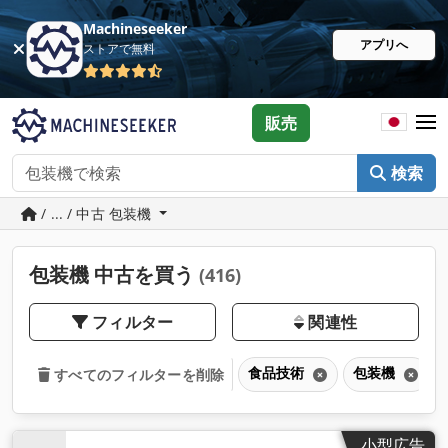
Machineseeker
アプリへ
ストアで無料
販売
検索
/ ... / 中古 包装機
包装機 中古を買う
(416)
フィルター
関連性
食品技術
包装機
すべてのフィルターを削除
小型広告