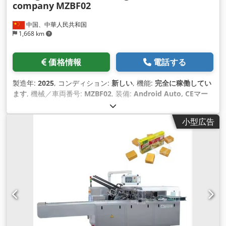
company
MZBF02
中国、中華人民共和国
1,668 km
価格情報
電話する
製造年:
2025
, コンディション:
新しい
, 機能:
完全に稼働してい
ます
, 機械／車両番号:
MZBF02
, 装備:
Android Auto, CEマー
キング
,
小型広告