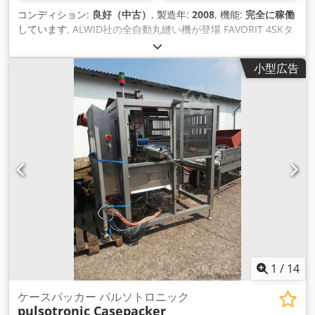
コンディション:
良好（中古）
, 製造年:
2008
, 機能:
完全に稼働
しています
, ALWID社の全自動丸縫い機が登場 FAVORIT 4SKタ
イプの マシンの詳細: - ステンレス鋼のデザイン (フレーム、ク
ラッディングなど) - 全自動クロージャ仕分けとクロージャ供給
小型広告
- 磁気カップリングとトルク調整を備えた 4 つのネジ頭 - 機械
はライン統合に適しています - 生産量: 2,000 - 8,000 ボトル/h
- ボトルの高さ: 90 - 300mm - プラスチック製スクリューキャ
ップに適しています (3 つの形式が利用可能) この機械はガラス
やペットボトルをプラスチックで加工するために使用されまし
た スクリューキャップ加工済み。 この機械は現在使用されて
いませんが、手配すれば使用できます。 Dsdjtlttfspfx Adyjck
チューリンゲン州の生産現場を訪問できます。 寸法を含む機械
レイアウトは PDF ドキュメントとして添付されます。
1
/
14
ケースパッカー パルソトロニック
pulsotronic Casepacker