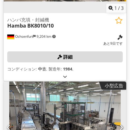
1
/
3
ハンバ充填・封緘機
Hamba
BK8010/10
Ochsenfurt
9,204 km
あと9日です
詳細
コンディション:
中古
, 製造年:
1984
,
小型広告