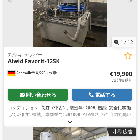
1
/
12
丸型キャッパー
Alwid
Favorit-12SK
€19,900
Schmölln
8,993 km
VB 消費税別
問い合わせる
電話する
コンディション:
良好（中古）
, 製造年:
2008
, 機能:
完全に稼働
しています
, 機械／車両番号:
281008
, ALWID社の全自動丸縫い
機が登場 タイプ FAVORIT 12SK マシンの詳細: - ステンレス鋼
のデザイン (フレーム、クラッディングなど) Djdpfx
小型広告
Adjtlrlxjyeck - 全自動クロージャ仕分けとクロージャ供給 - 磁