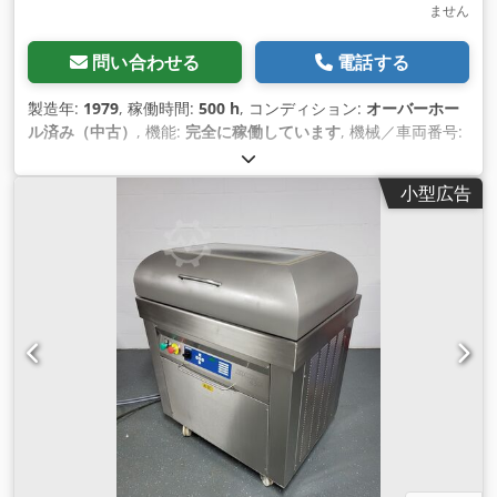
ません
問い合わせる
電話する
製造年:
1979
, 稼働時間:
500 h
, コンディション:
オーバーホー
ル済み（中古）
, 機能:
完全に稼働しています
, 機械／車両番号:
123
,
小型広告