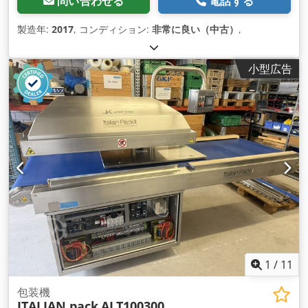
問い合わせる
電話する
製造年:
2017
, コンディション:
非常に良い（中古）
,
小型広告
1
/
11
包装機
ITALIAN pack
ALT100300