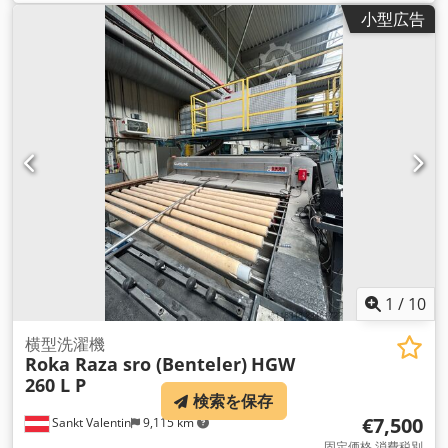
小型広告
1
/
10
横型洗濯機
Roka Raza sro (Benteler)
HGW
260 L P
検索を保存
€7,500
Sankt Valentin
9,115 km
固定価格 消費税別