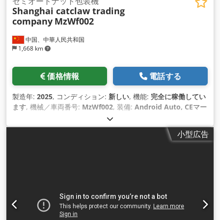
セミオートナット包装機
Shanghai catclaw trading
company
MzWf002
中国、中華人民共和国
1,668 km
価格情報
電話する
製造年:
2025
, コンディション:
新しい
, 機能:
完全に稼働してい
ます
, 機械／車両番号:
MzWf002
, 装備:
Android Auto, CEマー
キング
,
小型広告