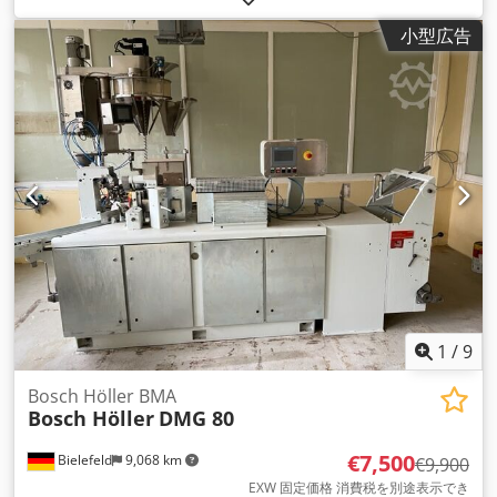
小型広告
1
/
9
Bosch Höller BMA
Bosch Höller
DMG 80
€7,500
Bielefeld
9,068 km
€9,900
EXW 固定価格 消費税を別途表示でき