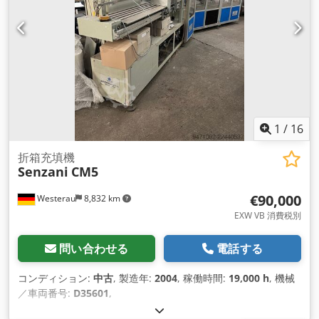
1
/
16
折箱充填機
Senzani
CM5
€90,000
Westerau
8,832 km
EXW VB 消費税別
問い合わせる
電話する
コンディション:
中古
, 製造年:
2004
, 稼働時間:
19,000 h
, 機械
／車両番号:
D35601
,