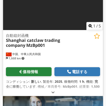
1
/
5
自動箱封函機
Shanghai catclaw trading
company
MzBp001
中国、中華人民共和国
1,668 km
価格情報
電話する
コンディション:
新しい
, 製造年:
2025
, 稼働時間:
1 h
, 機能:
完
全に稼働しています
, 機械／車両番号:
MzBp001
, 総重量:
1,500
kg（キログラム）
, 全長:
3,800 mm
, 全幅:
1,200 mm
, 全高:
1,900 mm
, 出力:
1.8 キロワット (2.45 馬力)
, 燃料の種類:
ガス
,
時間あたりの燃料消費量:
20 l/時
, 作動圧力:
1 バー
, 圧力（最