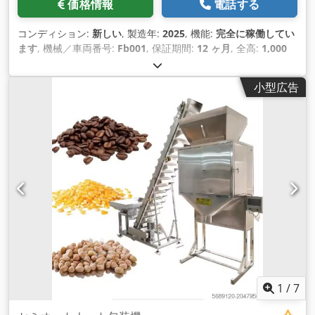
価格情報
電話する
コンディション:
新しい
, 製造年:
2025
, 機能:
完全に稼働してい
ます
, 機械／車両番号:
Fb001
, 保証期間:
12 ヶ月
, 全高:
1,000
mm
, 全幅:
800 mm
, 全長:
1,100 mm
, 入力電流の種類:
三相
,
総重量:
100 kg（キログラム）
, サーボモーターの出力:
1 ワッ
小型広告
ト
, フィルム幅:
38 mm
, 圧縮空気接続:
0.25 バー
, 入力電圧:
220 V
, 定格出力:
0.5 キロワット (0.68 馬力)
, 暖房能力:
0.8 キ
ロワット (1.09 馬力)
, 装備:
CEマーキング
,
1
/
7