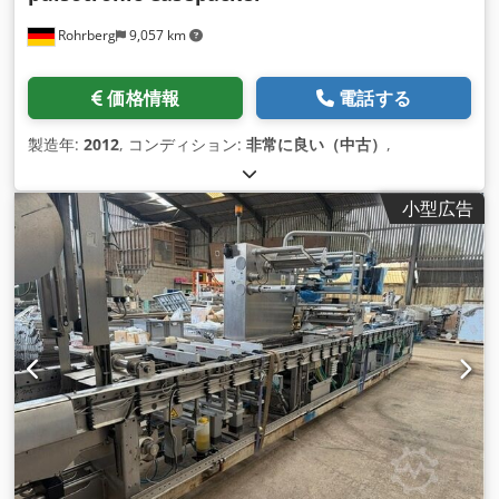
Rohrberg
9,057 km
価格情報
電話する
製造年:
2012
, コンディション:
非常に良い（中古）
,
小型広告