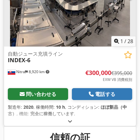
1
/
28
自動ジュース充填ライン
INDEX-6
€300,000
Nitra
8,920 km
€395,000
EXW VB 消費税別
問い合わせる
電話する
製造年:
2020
, 稼働時間:
10 h
, コンディション:
ほぼ新品（中
古）
, 機能:
完全に稼働しています
,
信頼の証