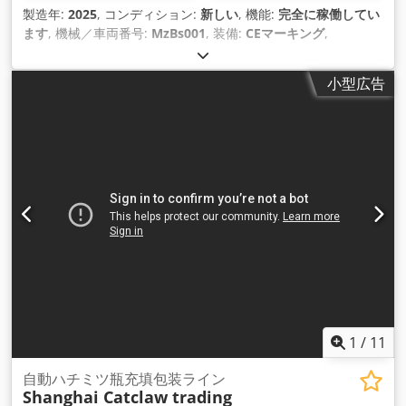
製造年:
2025
, コンディション:
新しい
, 機能:
完全に稼働してい
ます
, 機械／車両番号:
MzBs001
, 装備:
CEマーキング
,
小型広告
1
/
11
自動ハチミツ瓶充填包装ライン
Shanghai Catclaw trading