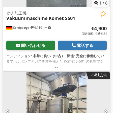
1
/
8
食肉加工機
Vakuummaschine
Komet S501
€4,900
Schöppingen
9,119 km
固定価格 消費税別
問い合わせる
電話する
コンディション:
非常に良い（中古）
, 機能:
完全に稼働してい
ます
, 65 ポンプとガス処理を備えた Komet S-501 の真空マシ
ンが提供されます。機械は非常に良い状態にあります。写真を
ご覧ください。溶接バーの寸法: 約 50 x 75 cm。機械の寸法:
小型広告
120 x 90 x 90 cm。 ワークショップをチェックしました。 詳細
についてはお問い合わせください。 現金または前払いとなりま
す。 Dsdpfxevmq A Do Adysck 業者様への販売のみ、無保
証、無保証となります。