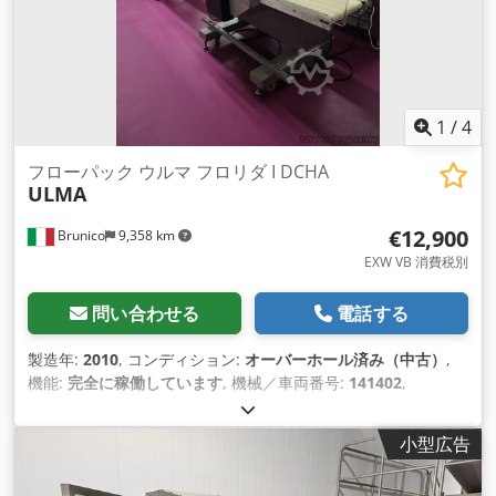
1
/
4
フローパック ウルマ フロリダ I DCHA
ULMA
€12,900
Brunico
9,358 km
EXW VB 消費税別
問い合わせる
電話する
製造年:
2010
, コンディション:
オーバーホール済み（中古）
,
機能:
完全に稼働しています
, 機械／車両番号:
141402
,
小型広告