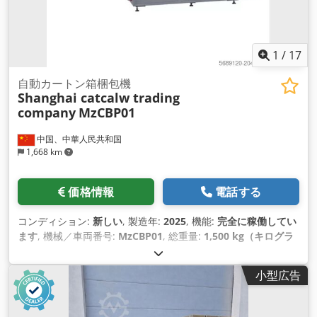
1
/
17
自動カートン箱梱包機
Shanghai catcalw trading
company
MzCBP01
中国、中華人民共和国
1,668 km
価格情報
電話する
コンディション:
新しい
, 製造年:
2025
, 機能:
完全に稼働してい
ます
, 機械／車両番号:
MzCBP01
, 総重量:
1,500 kg（キログラ
ム）
, 全長:
3,500 mm
, 全幅:
1,100 mm
, 全高:
1,900 mm
, 設
置スペース要件 長さ:
3,800 mm
, 必要幅:
1,200 mm
, 必要高
小型広告
さ:
2,000 mm
, 出力:
1.5 キロワット (2.04 馬力)
, 燃料の種類:
電気
, 時間あたりの燃料消費量:
20 l/時
, 作動圧力:
1 バー
, 圧力
（最大）:
0.6 バー
, 冷却方式:
空気
, 装備:
CEマーキング
,