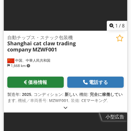
1
/
8
自動チップス・スナック包装機
Shanghai cat claw trading
company
MZWF001
中国、中華人民共和国
1,668 km
価格情報
電話する
製造年:
2025
, コンディション:
新しい
, 機能:
完全に稼働してい
ます
, 機械／車両番号:
MZWF001
, 装備:
CEマーキング
,
小型広告