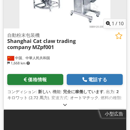
1
/
10
自動粉末包装機
Shanghai Cat claw trading
company
MZpf001
中国、中華人民共和国
1,668 km
価格情報
電話する
コンディション:
新しい
, 機能:
完全に稼働しています
, 出力:
2
キロワット (2.72 馬力)
, 変速方式:
オートマチック
, 燃料の種類:
電気
, 色:
シルバー
, 総重量:
450 kg（キログラム）
, 製造年:
2025
, 機械／車両番号:
MZpf001
, 装備:
CEマーキング
,
小型広告