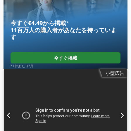
大）:
0.6 バー
, 冷却方式:
空気
, 装備:
CEマーキング
,
今すぐ€4.49から掲載
*
11百万人の購入者
があなたを待っていま
す
今すぐ掲載
*1件あたり/月
小型広告