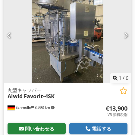
気カップリングとトルク調整を備えた 12 個のネジ頭 - 機械は
ライン統合に適しています - 生産量: 2,000 ～ 24,000 ボトル/h
- ボトルの高さ: 90 - 300mm - プラスチック製スクリューキャ
ップに適しています (1 つの形式のみが利用可能) 機械ではペッ
トボトル付きのペットボトルのみが使用されました。 スクリュ
ーキャップ加工済み。 この機械は現在使用されていませんが、
手配すれば使用できます。 チューリンゲン州の生産現場を訪問
できます。 寸法を含む機械レイアウトは PDF ドキュメントと
して添付されます。
1
/
6
丸型キャッパー
Alwid
Favorit-4SK
€13,900
Schmölln
8,993 km
VB 消費税別
問い合わせる
電話する