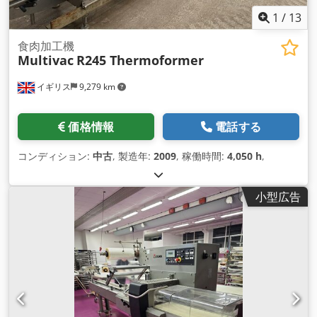
1
/
13
食肉加工機
Multivac
R245 Thermoformer
イギリス
9,279 km
価格情報
電話する
コンディション:
中古
, 製造年:
2009
, 稼働時間:
4,050 h
,
小型広告