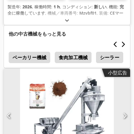
製造年:
2026
, 稼働時間:
1 h
, コンディション:
新しい
, 機能:
完
全に稼働しています
, 機械／車両番号:
Mzvbf01
, 装備:
CEマー
キング
,
他の中古機械をもっと見る
機
ベーカリー機械
食肉加工機械
シーラー
小型広告