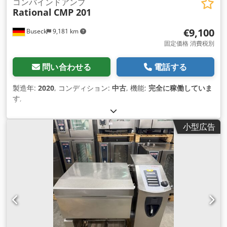
コンバインドアンプ
Rational
CMP 201
€9,100
Buseck
9,181 km
固定価格 消費税別
問い合わせる
電話する
製造年:
2020
, コンディション:
中古
, 機能:
完全に稼働していま
す
,
小型広告