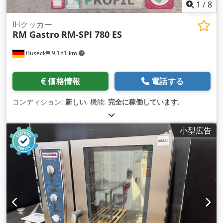
1
/
8
IHクッカー
RM Gastro
RM-SPI 780 ES
Buseck
9,181 km
価格情報
電話する
コンディション:
新しい
, 機能:
完全に稼働しています
,
小型広告