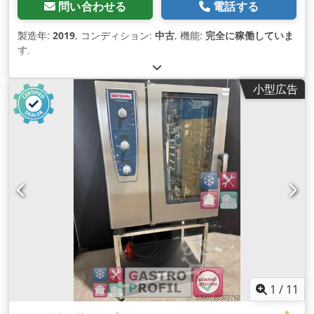
問い合わせる
電話する
製造年:
2019
, コンディション:
中古
, 機能:
完全に稼働していま
す
,
小型広告
1
/
11