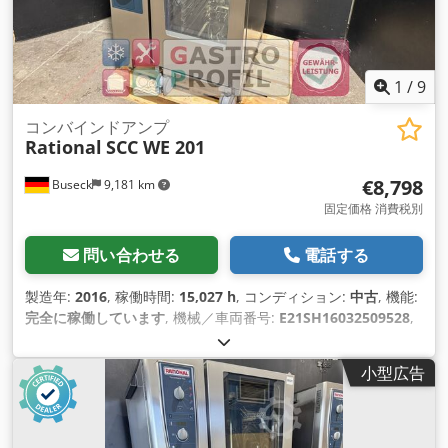
1
/
9
コンバインドアンプ
Rational
SCC WE 201
€8,798
Buseck
9,181 km
固定価格 消費税別
問い合わせる
電話する
製造年:
2016
, 稼働時間:
15,027 h
, コンディション:
中古
, 機能:
完全に稼働しています
, 機械／車両番号:
E21SH16032509528
,
小型広告