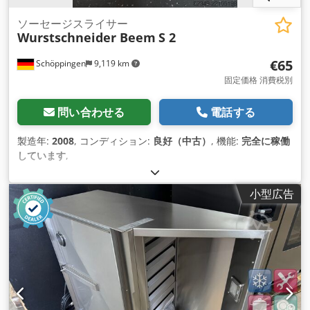
ソーセージスライサー
Wurstschneider Beem
S 2
€65
Schöppingen
9,119 km
固定価格 消費税別
問い合わせる
電話する
製造年:
2008
, コンディション:
良好（中古）
, 機能:
完全に稼働
しています
,
小型広告