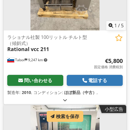
1
/
5
ラショナル社製 100リットル チルト型
（傾斜式）
Rational
vcc 211
€5,800
Tabor
9,247 km
固定価格 消費税別
問い合わせる
電話する
製造年:
2010
, コンディション:
ほぼ新品（中古）
,
小型広告
検索を保存