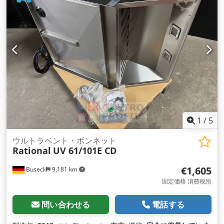
1
/
5
ウルトラベント・ボンネット
Rational
UV 61/101E CD
€1,605
Buseck
9,181 km
固定価格 消費税別
問い合わせる
電話する