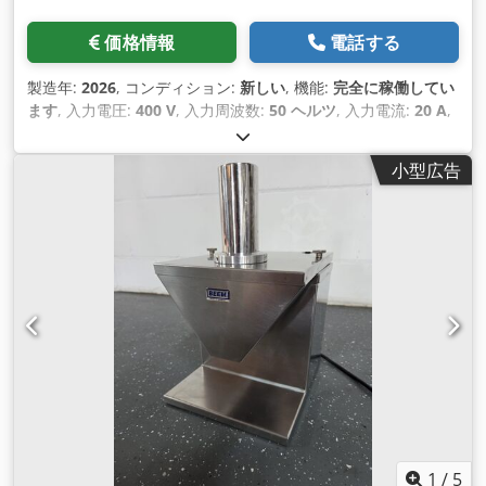
価格情報
電話する
製造年:
2026
, コンディション:
新しい
, 機能:
完全に稼働してい
ます
, 入力電圧:
400 V
, 入力周波数:
50 ヘルツ
, 入力電流:
20 A
,
DGUV認証済み 有効期限:
09/2027
, 入力電流の種類:
三相
, 機械
／車両番号:
2026
,
小型広告
1
/
5