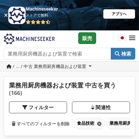
Machineseeker
アプリへ
ストアで無料
販売
検索
/ ... / 中古 業務用厨房機器および装置
業務用厨房機器および装置 中古を買う
(166)
フィルター
関連性
食品技術
業務用厨房機
すべてのフィルターを削除