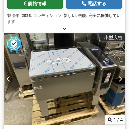
価格情報
電話する
製造年:
2026
, コンディション:
新しい
, 機能:
完全に稼働してい
ます
,
小型広告
1
/
4