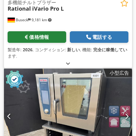
多機能チルトブラザー
Rational
iVario Pro L
Buseck
9,181 km
価格情報
電話する
製造年:
2026
, コンディション:
新しい
, 機能:
完全に稼働してい
ます
,
小型広告