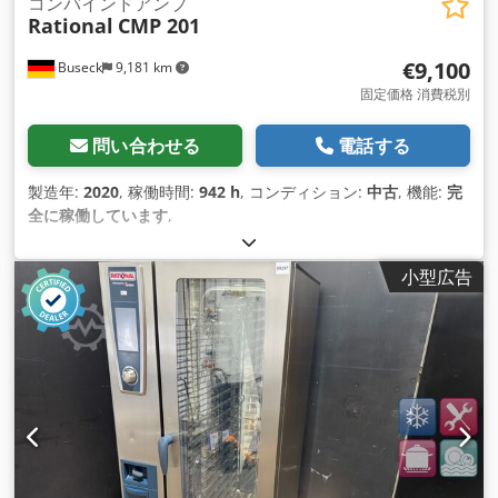
コンバインドアンプ
Rational
CMP 201
€9,100
Buseck
9,181 km
固定価格 消費税別
問い合わせる
電話する
製造年:
2020
, 稼働時間:
942 h
, コンディション:
中古
, 機能:
完
全に稼働しています
,
小型広告