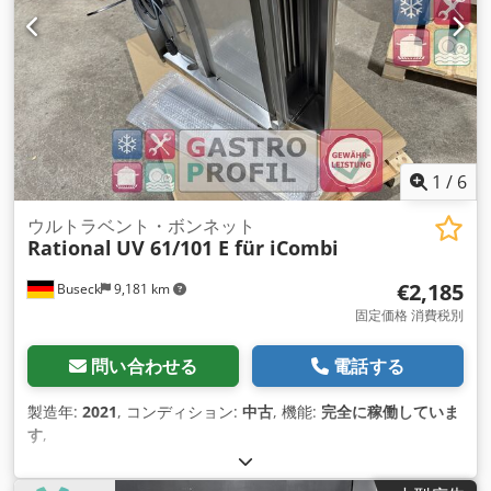
1
/
6
ウルトラベント・ボンネット
Rational
UV 61/101 E für iCombi
€2,185
Buseck
9,181 km
固定価格 消費税別
問い合わせる
電話する
製造年:
2021
, コンディション:
中古
, 機能:
完全に稼働していま
す
,