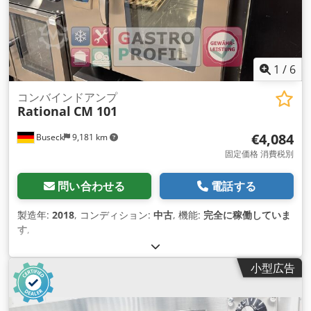
1
/
6
コンバインドアンプ
Rational
CM 101
€4,084
Buseck
9,181 km
固定価格 消費税別
問い合わせる
電話する
製造年:
2018
, コンディション:
中古
, 機能:
完全に稼働していま
す
,
小型広告