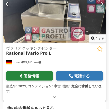
1
/
9
ヴァリオクッキングセンター
Rational
iVario Pro L
Buseck
9,181 km
価格情報
電話する
製造年:
2021
, コンディション:
中古
, 機能:
完全に稼働していま
す
,
他の中古機械をもっと見る