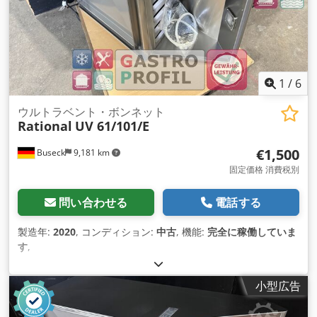
1
/
6
ウルトラベント・ボンネット
Rational
UV 61/101/E
€1,500
Buseck
9,181 km
固定価格 消費税別
問い合わせる
電話する
製造年:
2020
, コンディション:
中古
, 機能:
完全に稼働していま
す
,
小型広告