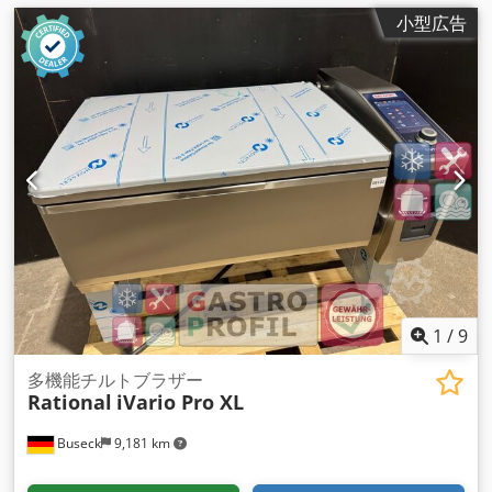
小型広告
1
/
9
多機能チルトブラザー
Rational
iVario Pro XL
Buseck
9,181 km