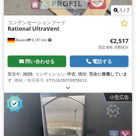
1
/
7
コンデンセーションフード
Rational
UltraVent
€2,517
Buseck
9,181 km
固定価格 消費税別
問い合わせる
電話する
製造年:
2025
, コンディション:
中古
, 機能:
完全に稼働していま
す
, 機械／車両番号:
ET1UA25015078612
,
小型広告