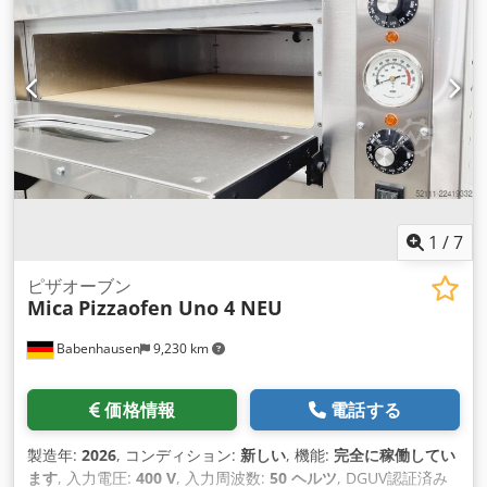
1
/
7
ピザオーブン
Mica
Pizzaofen Uno 4 NEU
Babenhausen
9,230 km
価格情報
電話する
製造年:
2026
, コンディション:
新しい
, 機能:
完全に稼働してい
ます
, 入力電圧:
400 V
, 入力周波数:
50 ヘルツ
, DGUV認証済み