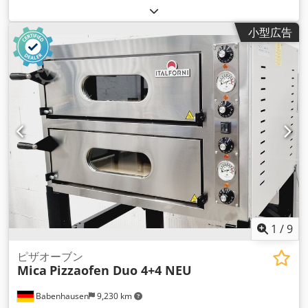
有効期限:
09/2027
, 入力電流の種類:
三相
, 機械／車両番号:
2026
,
小型広告
1
/
9
ピザオーブン
Mica
Pizzaofen Duo 4+4 NEU
Babenhausen
9,230 km