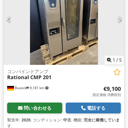
1
/
5
コンバインドアンプ
Rational
CMP 201
€9,100
Buseck
9,181 km
固定価格 消費税別
問い合わせる
電話する
製造年:
2020
, コンディション:
中古
, 機能:
完全に稼働していま
す
,