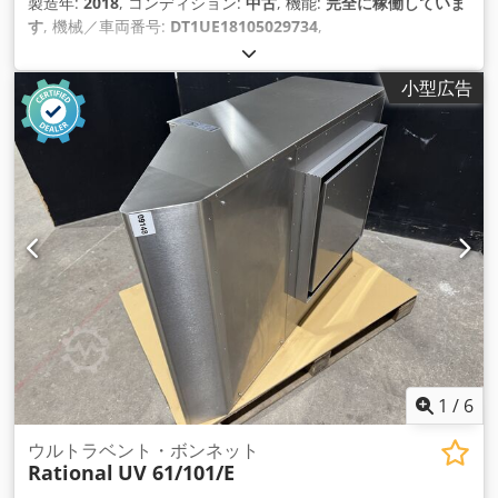
製造年:
2018
, コンディション:
中古
, 機能:
完全に稼働していま
す
, 機械／車両番号:
DT1UE18105029734
,
小型広告
1
/
6
ウルトラベント・ボンネット
Rational
UV 61/101/E