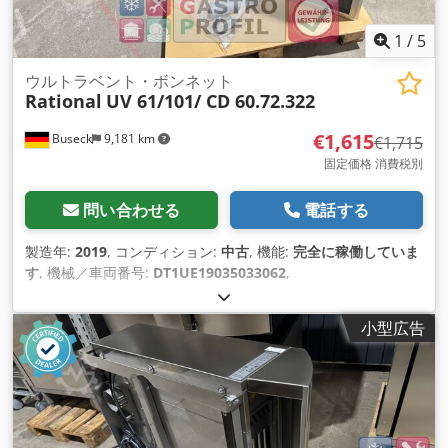
1
/
5
ウルトラベント・ボンネット
Rational
UV 61/101/ CD 60.72.322
€1,615
Buseck
9,181 km
€1,715
固定価格 消費税別
問い合わせる
電話する
製造年:
2019
, コンディション:
中古
, 機能:
完全に稼働していま
す
, 機械／車両番号:
DT1UE19035033062
,
小型広告