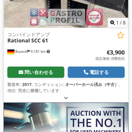
1
/
8
コンバインドアンプ
Rational
SCC 61
€3,900
Buseck
9,181 km
固定価格 消費税別
問い合わせる
電話する
製造年:
2017
, コンディション:
オーバーホール済み（中古）
,
機能:
完全に稼働しています
,