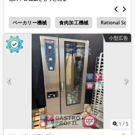
ス
ベーカリー機械
食肉加工機械
Rational Scc
小型広告
1
/
5