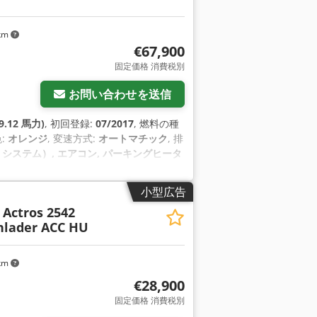
 km
€67,900
固定価格 消費税別
お問い合わせを送信
9.12 馬力)
, 初回登録:
07/2017
, 燃料の種
色:
オレンジ
, 変速方式:
オートマチック
, 排
システム）, エアコン, パーキングヒータ
小型広告
Actros 2542
hlader ACC HU
 km
€28,900
固定価格 消費税別