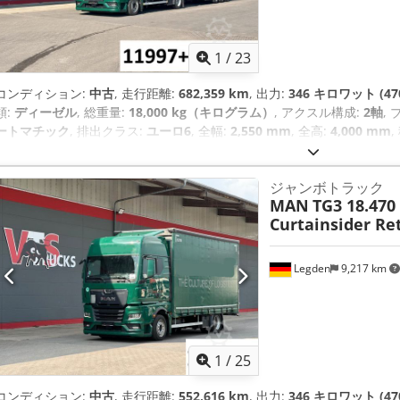
1
/
23
コンディション:
中古
, 走行距離:
682,359 km
, 出力:
346 キロワット (47
類:
ディーゼル
, 総重量:
18,000 kg（キログラム）
, アクスル構成:
2軸
,
ートマチック
, 排出クラス:
ユーロ6
, 全幅:
2,550 mm
, 全高:
4,000 mm
mm
, 荷室幅:
2,480 mm
, 荷室高:
3,050 mm
, 製造年:
2021
, 装備:
ABS
すフィルター, エアコン, ナビゲーションシステム, パーキングヒーター, 
ジャンボトラック
MAN
TG3 18.470
Curtainsider Re
Legden
9,217 km
1
/
25
コンディション:
中古
, 走行距離:
552,616 km
, 出力:
346 キロワット (47