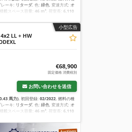
 ブレーキ:
リターダ
, 色:
緑色
, 変速方式:
オ
, 積載スペース容量:
46 m³
, 荷室長:
6,110
（アンチロック・ブレーキ・システム）, す
電子安定制御プログラム (ESP)
,
小型広告
 4x2 LL + HW
ODEXL
€68,900
固定価格 消費税別
お問い合わせを送信
0.43 馬力)
, 初回登録:
02/2022
, 燃料の種
 ブレーキ:
リターダ
, 色:
緑色
, 変速方式:
オ
, 積載スペース容量:
46 m³
, 荷室長:
6,110
（アンチロック・ブレーキ・システム）, す
電子安定制御プログラム (ESP)
,