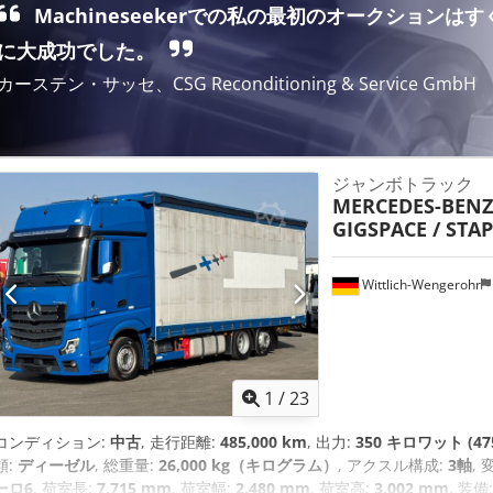
Machineseekerでの私の最初のオークションはす
に大成功でした。
カーステン・サッセ、CSG Reconditioning & Service GmbH
ジャンボトラック
MERCEDES-BENZ
GIGSPACE / ST
Wittlich-Wengerohr
1
/
23
コンディション:
中古
, 走行距離:
485,000 km
, 出力:
350 キロワット (47
類:
ディーゼル
, 総重量:
26,000 kg（キログラム）
, アクスル構成:
3軸
,
ーロ6
, 荷室長:
7,715 mm
, 荷室幅:
2,480 mm
, 荷室高:
3,002 mm
, 装備