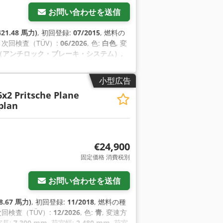
お問い合わせを送信
21.48 馬力)
, 初回登録:
07/2015
, 燃料の
, 次回検査（TÜV）:
06/2026
, 色:
白色
, 変
S（アンチロック・ブレーキ・システム）,
グラム (ESP)
,
小型広告
6x2 Pritsche Plane
plan
€24,900
固定価格 消費税別
お問い合わせを送信
8.67 馬力)
, 初回登録:
11/2018
, 燃料の種
 次回検査（TÜV）:
12/2026
, 色:
青
, 変速方
室長:
7,300 mm
, 荷室幅:
2,480 mm
, 荷室