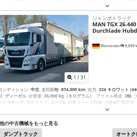
ム）, エアコン, ナビゲーションシステム, パーキングヒーター, 電子安定制
ジャンボトラック
MAN
TGX 26.440
Durchlade Hubd
Wenzendorf
8,899
1
/
31
コンディション:
中古
, 走行距離:
874,000 km
, 出力:
324 キロワット (44
類:
ディーゼル
, 総重量:
26,000 kg（キログラム）
, アクスル構成:
3軸
,
ートマチック
, 排出クラス:
ユーロ6
, 積載スペース容量:
118 m³
, 製造年:
キ・システム）, エアコン, ナビゲーションシステム, パーキングヒーター,
他の中古機械をもっと見る
ダンプトラック
オートク