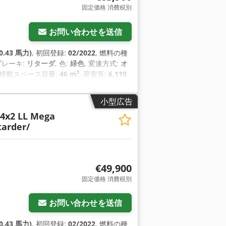
固定価格 消費税別
お問い合わせを送信
0.43 馬力)
, 初回登録:
02/2022
, 燃料の種
 ブレーキ:
リターダ
, 色:
緑色
, 変速方式:
オ
, 積載スペース容量:
46 m³
, 荷室長:
6,110
（アンチロック・ブレーキ・システム）, す
電子安定制御プログラム (ESP)
,
小型広告
 4x2 LL Mega
tarder/
€49,900
固定価格 消費税別
お問い合わせを送信
0.43 馬力)
, 初回登録:
02/2022
, 燃料の種