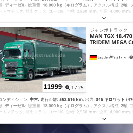
類:
ディーゼル
, 総重量:
18,000 kg（キログラム）
, アクスル構成:
2軸
,
ートマチック
, 排出クラス:
ユーロ6
, 全幅:
2,550 mm
, 全高:
4,000 mm
mm
, 荷室幅:
2,470 mm
, 荷室高:
3,050 mm
, 製造年:
2021
, 装備:
ABS
すフィルター, エアコン, ナビゲーションシステム, パーキングヒーター, 
ジャンボトラック
MAN
TGX 18.470
TRIDEM MEGA C
Legden
9,217 km
1
/
25
コンディション:
中古
, 走行距離:
552,616 km
, 出力:
346 キロワット (47
類:
ディーゼル
, 総重量:
18,000 kg（キログラム）
, アクスル構成:
2軸
,
ートマチック
, 排出クラス:
ユーロ6
, 全幅:
2,550 mm
, 全高:
4,000 mm
mm
, 荷室幅:
2,480 mm
, 荷室高:
3,050 mm
, 製造年:
2021
, 装備:
ABS
すフィルター, エアコン, ナビゲーションシステム, パーキングヒーター, 