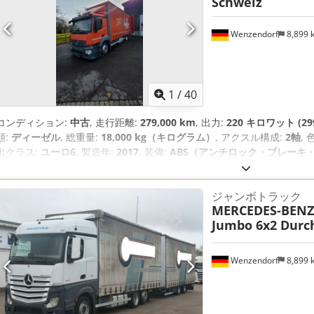
Schweiz
Wenzendorf
8,899
1
/
40
コンディション:
中古
, 走行距離:
279,000 km
, 出力:
220 キロワット (29
類:
ディーゼル
, 総重量:
18,000 kg（キログラム）
, アクスル構成:
2軸
, 
出クラス:
ユーロ6
, 製造年:
2017
, 装備:
ABS（アンチロック・ブレーキ・
ー, 電子安定制御プログラム (ESP)
,
ジャンボトラック
MERCEDES-BENZ
Jumbo 6x2 Durc
Wenzendorf
8,899