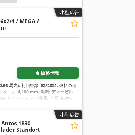
小型広告
 6x2/4 / MEGA /
cm
価格情報
0.56 馬力)
, 初回登録:
02/2021
, 燃料の種
ールベース:
4,100 mm
, 燃料:
ディーゼル
,
ロ6
, サスペンション:
空気
, 全長:
6,310
ンチロック・ブレーキ・システム）, アドブ
セントラルロック, デファレンシャルロック,
小型広告
プアシスト, 電動ウィンドウ調節
,
Antos 1830
lader Standort