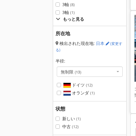
3軸
(8)
3軸
(1)
もっと見る
所在地
検出された現在地:
日本
(変更す
る)
半径:
無制限
(13)
ドイツ
(12)
オランダ
(1)
状態
新しい
(1)
中古
(12)