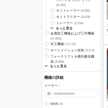
(8,180)
セミトレーラー
(4,286)
セミトラクター
(3,678)
トレーラー
(2,554)
もっと見る
金属加工機械および工作機械
(31,903)
木工機械
(12,157)
オートメーション技術
(9,214)
フォークリフト＆構内搬送機
器
(8,994)
もっと見る
機械の詳細
メーカー：
MAN
(5)