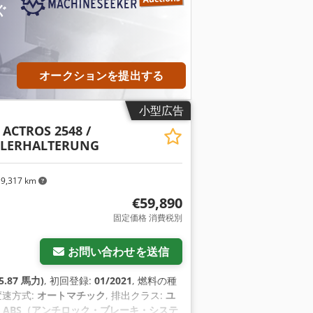
ぐ
オークションを提出する
小型広告
ACTROS 2548 /
APLERHALTERUNG
9,317 km
€59,890
固定価格 消費税別
お問い合わせを送信
5.87 馬力)
, 初回登録:
01/2021
, 燃料の種
 変速方式:
オートマチック
, 排出クラス:
ユ
:
ABS（アンチロック・ブレーキ・システ