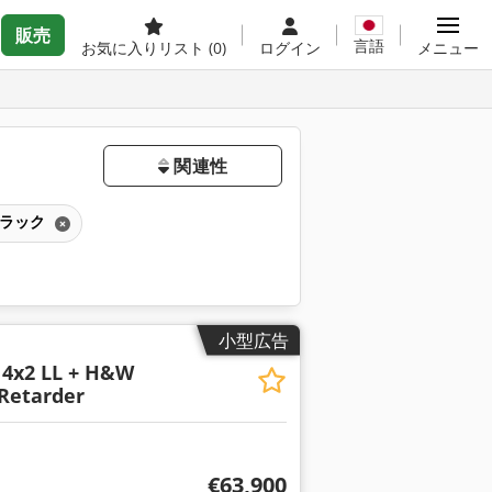
販売
言語
お気に入りリスト
(0)
ログイン
メニュー
関連性
トラック
小型広告
 4x2 LL + H&W
Retarder
€63,900