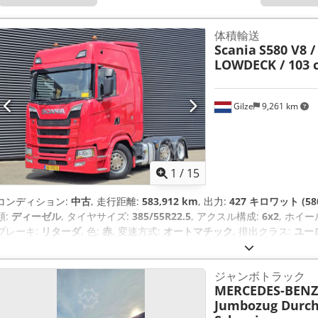
体積輸送
Scania
S580 V8 /
LOWDECK / 103 
Gilze
9,261 km
1
/
15
コンディション:
中古
, 走行距離:
583,912 km
, 出力:
427 キロワット (58
類:
ディーゼル
, タイヤサイズ:
385/55R22.5
, アクスル構成:
6x2
, ホイ
ブレーキ:
リターダ
, 色:
赤
, 変速方式:
オートマチック
, 排出クラス:
ユー
mm
, 全幅:
2,550 mm
, 全高:
3,900 mm
, 製造年:
2021
, 装備:
ABS（ア
ルー, エアコン, クルーズコントロール, シートヒーター, スポイラー, 
ジャンボトラック
トラクションコントロール, パーキングヒーター, リターダ, レーンキー
MERCEDES-BENZ
Jumbozug Durch