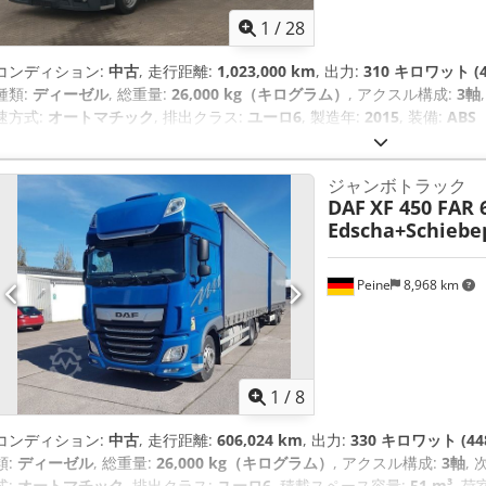
1
/
28
コンディション:
中古
, 走行距離:
1,023,000 km
, 出力:
310 キロワット (4
種類:
ディーゼル
, 総重量:
26,000 kg（キログラム）
, アクスル構成:
3軸
速方式:
オートマチック
, 排出クラス:
ユーロ6
, 製造年:
2015
, 装備:
AB
エアコン, ナビゲーションシステム, パーキングヒーター, 電子安定制御プロ
ジャンボトラック
DAF
XF 450 FAR 
Edscha+Schiebe
Peine
8,968 km
1
/
8
コンディション:
中古
, 走行距離:
606,024 km
, 出力:
330 キロワット (44
類:
ディーゼル
, 総重量:
26,000 kg（キログラム）
, アクスル構成:
3軸
,
式:
オートマチック
, 排出クラス:
ユーロ6
, 積載スペース容量:
51 m³
, 荷