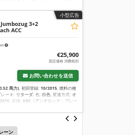
御プログラム (ESP)
,
小型広告
 Jumbozug 3+2
ach ACC
 km
€25,900
固定価格 消費税別
お問い合わせを送信
0.52 馬力)
, 初回登録:
10/2015
, 燃料の種
 ブレーキ:
リターダ
, 色:
白色
, 変速方式:
オ
2015
, 装備:
ABS（アンチロック・ブレー
 電子安定制御プログラム (ESP)
,
レーン