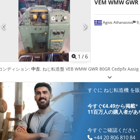
VEM WMW
GWR 
Agios Athanasios
9,
1
/
6
コンディション:
中古
, ねじ転造盤 VEB WMW GWR 80GR Cedpfx Aa
すぐに ねじ転造機 を
今すぐ€4.49から掲載
*
11百万人の購入者
があ
今すぐご確認ください
+44 20 806 810 84