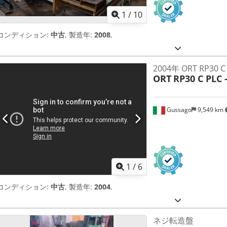
1
/
10
コンディション:
中古
, 製造年:
2008
,
2004年 ORT RP30 C
ORT
RP30 C PLC 
Gussago
9,549 km
1
/
6
コンディション:
中古
, 製造年:
2004
,
ネジ転造盤