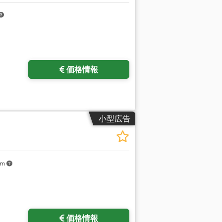
提供します。 最適化された プロセスサ
ど）用のビルトオン（ワークピース）セン
ホール、クランプ装置、ワーク位置決め用
ピースを位置決めするための角柱状のプリ
ンタを1つ備えています。 ワークの前面
ストロークは約500mmです。 クランプ
ニット、独立したスイッチキャビネット、
価格情報
安全カバー。中央潤滑。
小型広告
km
価格情報