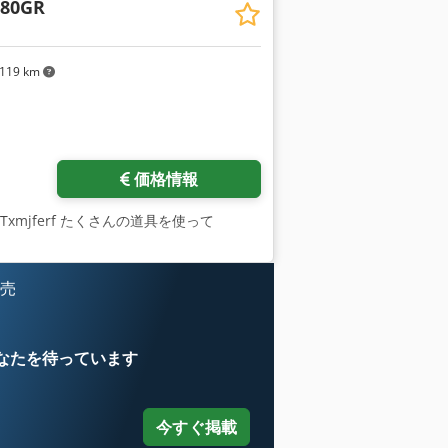
80GR
119 km
価格情報
sig Txmjferf たくさんの道具を使って
販売
なたを待っています
今すぐ掲載