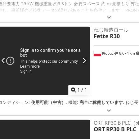
総所要電力 29 kW 機械重量 約9.5トン 必要スペース 約 m 見積も
但し、事前販売と技術データの誤りがあることを条件とします： PROFIROLL -
り、歯車とプロファイル転造盤 モデル ROLLEX 年 2001 転造力 無段階調整
mm ワーク最大径（約） 70 mm 主軸駆動 約8.5 kW (各) 総消費電力 約 29 kW -
ねじ転造ロール
属品 / 特別機能 この機械には、メーカーが開発した最新のCNC制御シ
Fette
R30
発した最新のCNC制御システムを搭載しています。 関連するすべての
ことで、他のワークサイズ（段取り替え時間）にも簡単かつ迅速に対応
つ迅速に対応できます（切り替え時間）。 すべてのプロセスパラメー
Kłobuck
8,674 km
され、最適化されたプロセスを提供します。 最適化されたプロセス 最
す。 シャフト形状のワークピース（ギアシャフトなど）用の付属（ワー
シャフトなど）用の ワークピースの位置決め用プリズムホルダ付きクラ
置決め ワークピースの位置決め用角柱ホルダーを装備しています。 を
は約500mmです。 ワークピースは油圧でクランプされ ワークピース
プされ、移動します。 油圧オイルの冷却装置、独立したスイッチキャビ
1
/
1
透明な安全カバー。集中潤滑。 QUO T A T I O N 弊社では、在庫
ある場合があります： プロフィロール - BAD DÜBEN (ドイツ) CN
コンディション:
使用可能（中古）
, 機能:
完全に稼働しています
, ねじ長
ROLLEX 年 2001 _____ 転造力 無段階設定 0.2 - 40 ton 転造スピンド
スピンドル駆動 約 8.5 kW 総電気負荷、約 29 kW - 400 V - 50 Hz 重量、
Aaet Hw N Teforf * 本機は、以下のメーカーが開発した最新のC
ORT RP30 B P
います。 関連するすべてのプロセスデータとワークデータを入力するこ
ORT
RP30 B PLC
の調整が容易 他のワークサイズ（段取り替え時間）にも簡単かつ迅速に