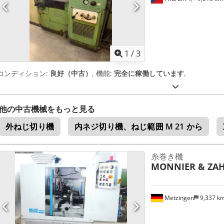
1
/
3
コンディション:
良好（中古）
, 機能:
完全に稼働しています
,
他の中古機械をもっと見る
外ねじ切り機
内ネジ切り機、ねじ範囲 M 21 から
糸巻き機
MONNIER & ZA
Metzingen
9,337 k