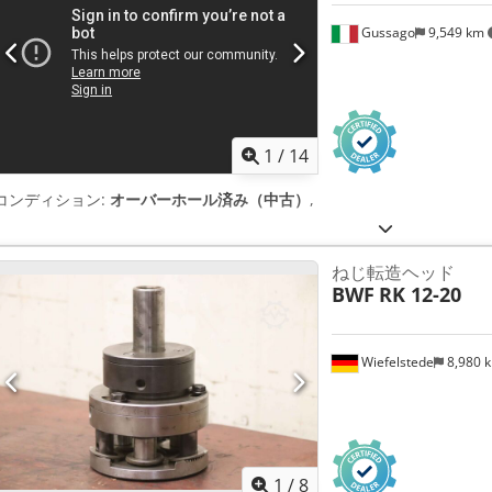
ーはモニターにグラフィカルに表示され、ユーザーに最適化された加工を
イクルを提供します。 * シャフト成形ワークピース（ギアシャフトな
Gussago
9,549 km
ターローリング装置 (ギヤシャフトのような)センターホール センター
プリズムプ クランプ装置付き。 クランプ装置と、クランプ前にワーク
ホルダを備え、ワークピースの前面には電動（駆動）テールス トックセ
にモーター駆動のテールストックセンタが1つあります。 ワークスライド
され 2つの転造工具の間を油圧で移動します。 * 油圧オイルの冷却ユ
1
/
14
CNCコントロールパネルなど。 制御盤など * 作業エリアのシースルー
コンディション:
オーバーホール済み（中古）
,
ねじ転造ヘッド
BWF
RK 12-20
Wiefelstede
8,980 
1
/
8