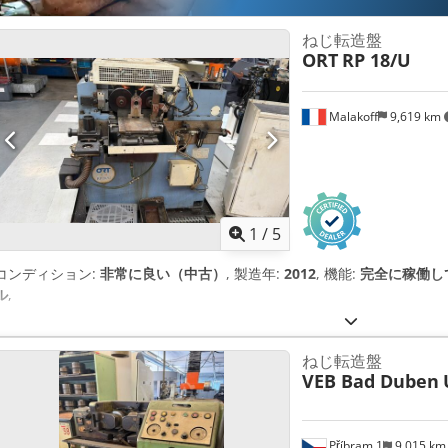
ねじ転造盤
ORT
RP 18/U
Malakoff
9,619 km
1
/
5
コンディション:
非常に良い（中古）
, 製造年:
2012
, 機能:
完全に稼働し
ル
,
ねじ転造盤
VEB Bad Duben
Příbram 1
9,015 k