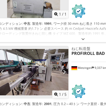
さらに画像
1
/
1
コンディション:
中古
, 製造年:
1991
, ワーク径 30 mm ねじ長さ 110 mm
力 4.5 kW 機械重量 約1.7トン 必要スペース 約 m Cedpet Hwzcefx Aafsr
クローディング装置付きねじ回し機 タイプ MZ 600、製造年約 1991 年、# 3
ーク長さ 最大約110 mm 軸方向フライス長さ 約 100 mm 鋼製モジュー
クの軸間距離 最小/最大 0 - 70 mm スイベルヘッド旋回 +/- 12 工具サイ
ねじ転造盤
1,000 - 6,000 rpm ピッチ範囲 約 0.5 - 2.75 mm/GG ワーリングヘッド駆
PROFIROLL BAD
V/380 V / 50 Hz 重量 約1,700 kg 付属品 / 特別装備 本機は
たワークピースの自動供給が装備されています。 リューベナッハ社製
めの空圧式旋回グリッパー、カウンターポイント（プッシャー）、およ
Metzingen
9,337 k
ェクター付き。ワークピーススピンドルヘッドの空圧式ワークピースク
容器に落ちる。 ツールスライドは縦スライドと横スライドがあり、縦
の長さとピッチを決定し、横スライドはねじの 深さを決定する。 クロ
プレートホルダーを備えた倣い装置があります。 ピッチギアはチェンジ
な電気プログラム制御と動作シーケンスの表示 エラー表示、ワークカ
装置など
1
/
5
コンディション:
中古
, 製造年:
2001
, 圧力 0.2～40トン ワーク直径 - 