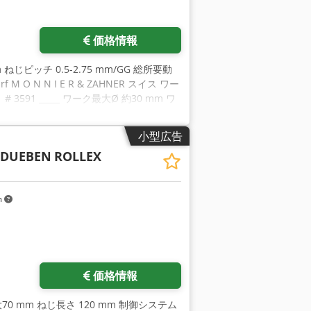
をリクエスト
価格情報
 ねじピッチ 0.5-2.75 mm/GG 総所要動
f M O N N I E R & ZAHNER スイス ワー
591 _____ ワーク最大Ø 約30 mm ワ
ル 約 1 スクリューフライト 1 工具とワー
ズ 約 70 x 16 mm 旋回ヘッド回転数 約
小型広告
動 約 1.5 kW 合計駆動 約4.5 kW - 220
 DUEBEN
ROLLEX
医療用ねじの製造に使用されます。 振動ボウルを介し
振動ボウルは、ワークピースを挿入するた
びワーク ピーススピンドルヘッドのエジ
m
ランプ装置。 完成部品は排出され、回収
スライドはリードスクリューを介してねじ
ススライドの先端には、円錐ねじ用のテン
ギアを介してワークヘッドに装備。 簡単
ウンター、オイルミスト抽出、クーラント
価格情報
最大70 mm ねじ長さ 120 mm 制御システム