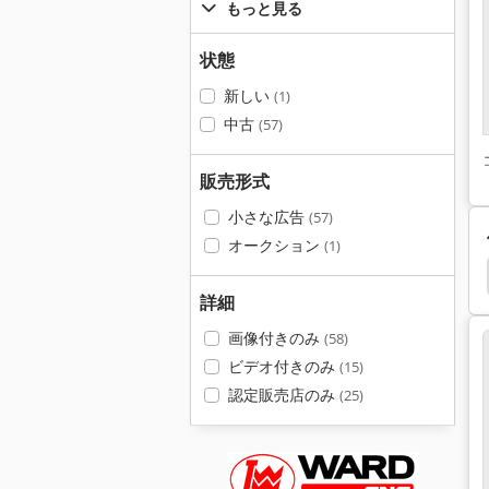
もっと見る
状態
新しい
(1)
中古
(57)
販売形式
小さな広告
(57)
オークション
(1)
nier Zahner
Leistritz
Giben Smart
Ewm
詳細
画像付きのみ
(58)
ビデオ付きのみ
(15)
認定販売店のみ
(25)