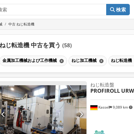
検索
械
中古 ねじ転造機
ねじ転造機 中古を買う
(58)
金属加工機械および工作機械
ねじ加工機械
ねじ転造機
ねじ転造盤
PROFIROLL
URW
Kassel
9,089 km