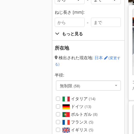
ねじ長さ [mm]:
-
もっと見る
所在地
検出された現在地:
日本
(変更す
る)
半径:
無制限
(58)
イタリア
(14)
ドイツ
(13)
ポルトガル
(8)
フランス
(5)
イギリス
(5)