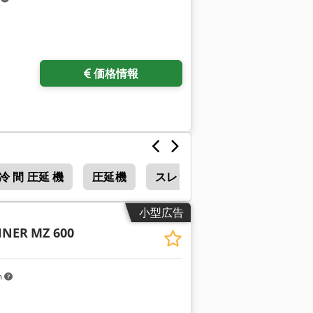
価格情報
冷 間 圧延 機
圧延機
スレッド ドリル
小型広告
HNER
MZ 600
m