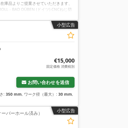
り 弊社在庫品よりご提案させていただきます、
 BAD DÜBEN (ドイツ) CNCねじ切
 0.2～40トン 転造スピンドル Ø 120
 400 V - 50 Hz 重量 約9,500 kg 付
小型広告
ステムが装備されています。 メーカーが開
プロセスデータとワークデータを入力する
できます。 他のワークサイズにも簡単か
ターは、モニター上にグラフィカルに表示
適化されたプロセスサイクルを提供しま
クピース）センターローリング装置 (ギア
€15,000
ンプ装置付きセンターホール ワークの位
固定価格 消費税別
備えています。 ワークスライドストローク
さらに画像をリクエスト
は2つの転造ツールの間で油圧によりクラン
ネット、CNC制御盤など。 作業エリアの
お問い合わせを送信
品をご提供しております。 技術データに誤りが
Cねじ・歯車・プロファイル転造盤 モデル
さ:
350 mm
, ワーク径（最大）:
30 mm
,
ル Ø 120 mm ワーク最大径（約） 70 mm 各
約9,500 kg 付属品 / 特殊機能 Csdpfx
小型広告
NC制御システムを装備しています。 を装備して
LC（オーバーホール済み）
とで、機械の調整を容易にします。 機械
対応します。 全てのプロセスパラメータ