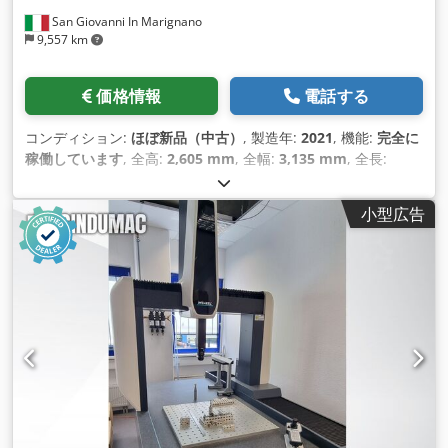
San Giovanni In Marignano
9,557 km
価格情報
電話する
コンディション:
ほぼ新品（中古）
, 製造年:
2021
, 機能:
完全に
稼働しています
, 全高:
2,605 mm
, 全幅:
3,135 mm
, 全長:
3,055 mm
, Ｘ軸移動量:
500 mm
, Y軸移動距離:
500 mm
, Z軸
移動距離:
500 mm
, 総重量:
1,050 kg（キログラム）
, テーブル
小型広告
荷重:
200 kg（キログラム）
, 周囲温度（最大）:
22 °C
, 周囲温
度（最小）:
18 °C
, 最大積載重量:
200 kg（キログラム）
, 装備:
ドキュメント / マニュアル, 銘板あり
,