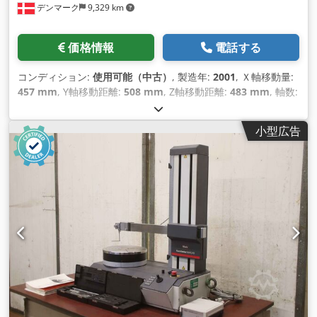
デンマーク
9,329 km
モデル PHC 10 - 2 に最適。 - RENISHAW 電動回転・旋回ヘッ
ド（7.5°ステップで自動割出し可能 モデルPH 10 T と5方向測
定プローブシステム モデルTP 200 各種プローブアクセサリ付
価格情報
電話する
き、レニショープローブインターフェースPI 200付き プローブ
の自動交換が可能、6つ折りプローブマガジン モデル SCR 200
コンディション:
使用可能（中古）
, 製造年:
2001
, Ｘ軸移動量:
をテーブルに装着 テーブル取り付け - テーブル取付用ボールス
457 mm
, Y軸移動距離:
508 mm
, Z軸移動距離:
483 mm
, 軸数:
タンダード、コンソール付ワークテーブル、各種クランプ装置
3
,
クランプ装置、 - 各種カセット、各種CD、各種ソフトウェア。
測定ソフトウェアプリンター 状態 : 非常に良好 - 倉庫で電源を
小型広告
入れて点検できます、 測定機で分解され、デモ用に準備されて
いる。 こちらで分解、再組み立て。 配送：元在庫-利用可能な
状態で検査 お支払い: 厳密にネット - 請求書の受領後。