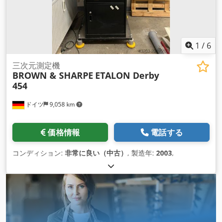
1
/
6
三次元測定機
BROWN & SHARPE
ETALON Derby
454
ドイツ
9,058 km
価格情報
電話する
コンディション:
非常に良い（中古）
, 製造年:
2003
,