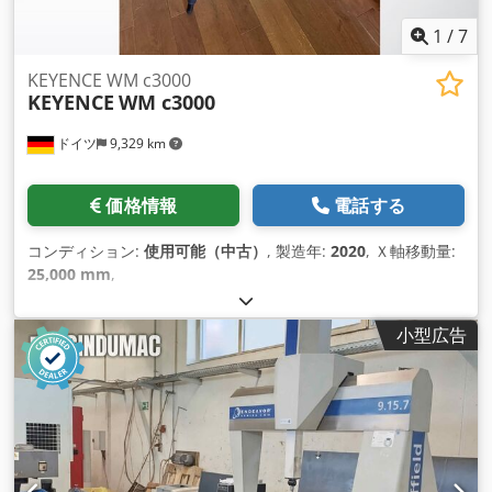
1
/
7
KEYENCE WM c3000
KEYENCE
WM c3000
ドイツ
9,329 km
価格情報
電話する
コンディション:
使用可能（中古）
, 製造年:
2020
, Ｘ軸移動量:
25,000 mm
,
小型広告