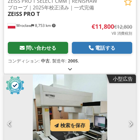
ZEISS PRO T SELECT CMM｜RENISHAW
プローブ｜2025年校正済み｜一式完備
ZEISS
PRO T
€11,800
Wrocław
8,753 km
€12,800
VB 消費税別
問い合わせる
電話する
コンディション:
中古
, 製造年:
2005
,
小型広告
検索を保存