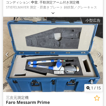
コンディション:
中古
, 手動測定アーム付き測定機
STIEFELMAYER 測定・罫書きプレート 鋳鉄製／グレーキャス
トアイアン 強化リブ構造 高精度測定プレート、良好な表面仕
上げ 製造年：1985年 長さ：2000 mm 幅：1500 mm 厚さ：
小型広告
350 mm プレート上部厚さ：50 mm のソリッド＋300 mm リ
ブ部 作業高さ：約800 mm - 手動操作式測定アーム、測定範囲
X=1490 mm, Y=1000 mm, Z=1250 mm - Grundig MZ 1030 3
軸デジタル表示器付き Csdpfopwpxcex Al Ajrf - テーブル表面
と90°の加工側面、2000 x 350 mm - 高さ調整可能な脚5本付き
設置スペース（長さ x 幅 x 高さ）：2000 x 1500 x 2500 mm
重量：約2600 kg 良好な状態
1
/
15
三次元測定機
Faro Messarm
Prime