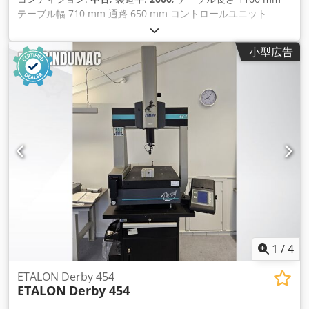
テーブル幅 710 mm 通路 650 mm コントロールユニット
WENZEL ME 5007 総所要電力 kW 機械重量 約 800 kg 必要ス
ペース 約 m W E N Z E L CNC制御縦型三次元座標測定機 タイ
小型広告
プ LH 54 CNC, 製造年 2000年 但し、製造元により継続的に保
守・校正されている。 _____ Y軸は長手方向に移動する測定ガン
トリー 600 mm X軸：横方向測定ヘッドスライド 500 mm Z軸
は測定クイル垂直約400 mm 最大ワーク重量/テーブル荷重 約
200 kg 測定ポータル下のクリアランス 約 650 mm テーブルサ
イズ 約1,160 x 710 x 160 mm 床からのテーブル高さ 約850
mm 機械高さ 約2,300 mm 重量 約800 kg 特別装備/アクセサリ
ー - 精度が向上した機械 - 測定テーブル、トラバース、クイル
は暗色天然硬質石製、テーブル ワーク/治具固定用3 x 4ネジ穴
付き - すべての軸はエアベアリングを使用しているため、滑ら
かな動きで摩耗がほとんどありません。 フリーで、分解能
0.0005 mmのインクリメンタルスケールを装備。 - WENZEL
CNC制御 ME 5007 ME 4700と3軸から6軸用 ソフトウェアの全
機能を呼び出すための2本のジョイスティック付き可動式マニ
1
/
4
ュアルコントロールパネル 理想的なソフトウェア - WENZEL 測
定ソフトウェア METROLOG - II レベル 2 標準形状測定用、 グ
ETALON Derby 454
ETALON
Derby 454
ラフィカルな3Dワーク表示、グラフィックプロトコルなど。
Crodpfet Hw S Isx Al Aef - RENISHAW コントロールユニット