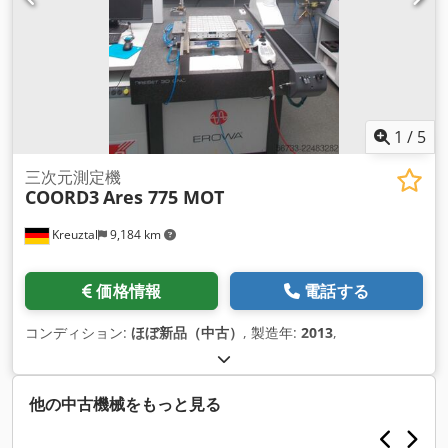
1
/
5
三次元測定機
COORD3
Ares 775 MOT
Kreuztal
9,184 km
価格情報
電話する
コンディション:
ほぼ新品（中古）
, 製造年:
2013
,
他の中古機械をもっと見る