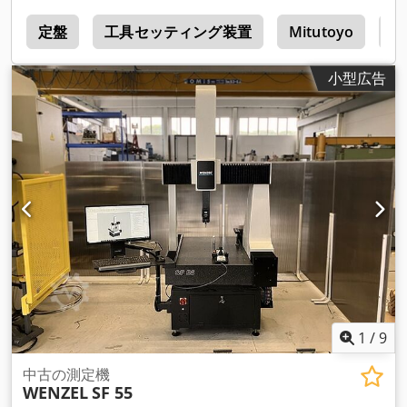
a
定盤
工具セッティング装置
Mitutoyo
測
小型広告
1
/
9
中古の測定機
WENZEL
SF 55