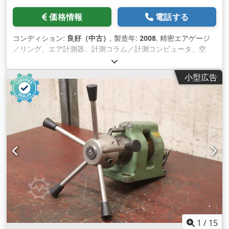
価格情報
電話する
コンディション:
良好（中古）
, 製造年:
2008
, 精密エアゲージ
／リング、エア計測器、計測コラム／計測コンピュータ、空
圧・電気計測コラム、計測装置、手動計測装置、精密計測技術
-メーカー：ストッツ、手動式測定器 空気測定器 -プローブ/測
小型広告
定精度：写真参照 -個別部品：写真参照 -主電源電圧：3x400
VAC / 50 Hz -圧縮空気：3.0bar Csdjipapispfx Al Aorf -全長：
2800mm/800mm/H2450mm -総重量：702kg
1
/
15