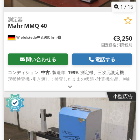
1
/
15
測定器
Mahr
MMQ 40
€3,250
Wiefelstede
8,980 km
固定価格 消費税別
問い合わせる
電話する
コンディション:
中古
, 製造年:
1999
, 測定機、三次元測定機、
形状検査機 -引き渡し：検査したままの状態 -計算機欠品、X軸
破損（キャリッジガイド不良） -メーカー：Mahr、フォームテ
スター タイプMMQ 40 -測定高さ：490 mm en: 写真参照 -付
小型広告
属品: 校正および測定用付属品/技術資料、写真参照 Cedpfx
Aleua Nl Ej Ajrf -寸法： 700/450/H900 mm -総重量： 218 kg