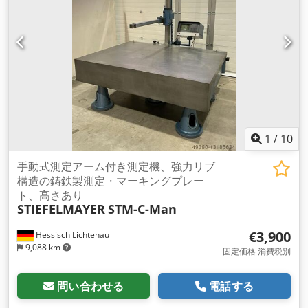
ハインスケール：X軸同期LIDA 225 / 2040 mm ハイデンハイン
スケール：Y軸 LIDA 225 / 1540 mm ハイデンハインスケー
ル：Z軸 LIDA 225 / 1340 mm 建造年: 1987年、使用開始: 1991
年 花崗岩クランプテーブルの寸法：3490x2080x500 変位量：
1970 mm Codpfx Ajwip H Ssl Aerf 横方向の排水量：1470
mm 排気量：1220 mm 建設年：1987年、稼働開始：1991年
含むレニショー測定システム
1
/
10
手動式測定アーム付き測定機、強力リブ
構造の鋳鉄製測定・マーキングプレー
ト、高さあり
STIEFELMAYER
STM-C-Man
€3,900
Hessisch Lichtenau
9,088 km
固定価格 消費税別
問い合わせる
電話する