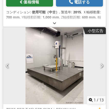
価格情報
電話する
コンディション:
使用可能（中古）
, 製造年:
2015
, Ｘ軸移動量:
700 mm
, Y軸移動距離:
1,000 mm
, Z軸移動距離:
600 mm
, 軸
数:
3
,
小型広告
1
/
13