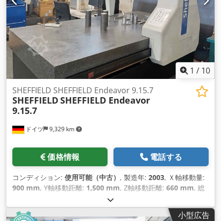
1
/
10
SHEFFIELD SHEFFIELD Endeavor 9.15.7
SHEFFIELD
SHEFFIELD Endeavor
9.15.7
ドイツ
9,329 km
価格情報
電話する
コンディション:
使用可能（中古）
, 製造年:
2003
, Ｘ軸移動量:
900 mm
, Y軸移動距離:
1,500 mm
, Z軸移動距離:
660 mm
, 総
重量:
3,050 kg（キログラム）
, テーブル荷重:
1,250 kg（キロ
グラム）
, 軸数:
3
,
小型広告