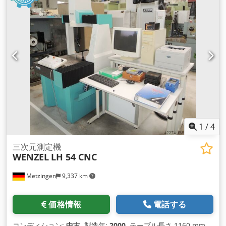
1
/
4
三次元測定機
WENZEL
LH 54 CNC
Metzingen
9,337 km
価格情報
電話する
コンディション:
中古
, 製造年:
2000
, テーブル長さ 1160 mm