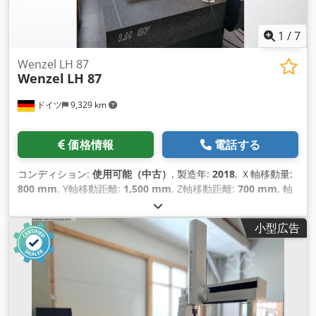
1
/
7
Wenzel LH 87
Wenzel
LH 87
ドイツ
9,329 km
価格情報
電話する
コンディション:
使用可能（中古）
, 製造年:
2018
, Ｘ軸移動量:
800 mm
, Y軸移動距離:
1,500 mm
, Z軸移動距離:
700 mm
, 軸
数:
3
,
小型広告