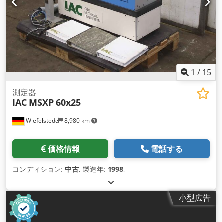
1
/
15
測定器
IAC
MSXP 60x25
Wiefelstede
8,980 km
価格情報
電話する
コンディション:
中古
, 製造年:
1998
,
小型広告