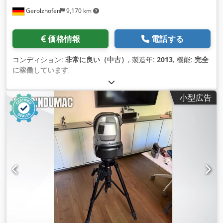
Gerolzhofen
9,170 km
価格情報
電話する
コンディション:
非常に良い（中古）
, 製造年:
2013
, 機能:
完全
に稼働しています
,
小型広告