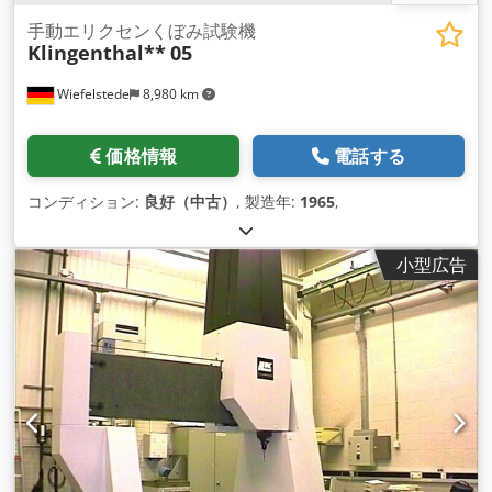
手動エリクセンくぼみ試験機
Klingenthal**
05
Wiefelstede
8,980 km
価格情報
電話する
コンディション:
良好（中古）
, 製造年:
1965
,
小型広告