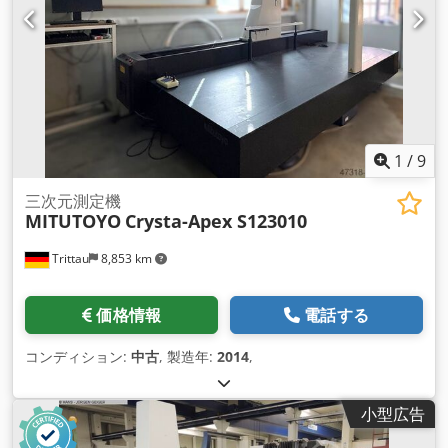
1
/
9
三次元測定機
MITUTOYO
Crysta-Apex S123010
Trittau
8,853 km
価格情報
電話する
コンディション:
中古
, 製造年:
2014
,
小型広告