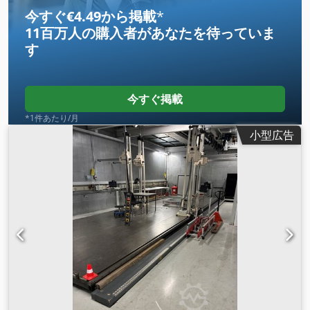
今すぐ€4.49から掲載
*
11百万人の購入者
があなたを待っていま
す
今すぐ掲載
*1件あたり/月
小型広告