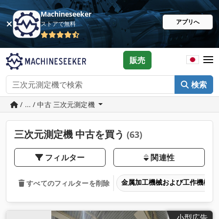
Machineseeker
アプリへ
ストアで無料
販売
検索
/ ... / 中古 三次元測定機
三次元測定機 中古を買う
(63)
フィルター
関連性
金属加工機械および工作機械
すべてのフィルターを削除
小型広告