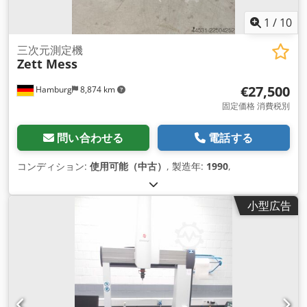
1
/
10
三次元測定機
Zett Mess
€27,500
Hamburg
8,874 km
固定価格 消費税別
問い合わせる
電話する
コンディション:
使用可能（中古）
, 製造年:
1990
,
小型広告