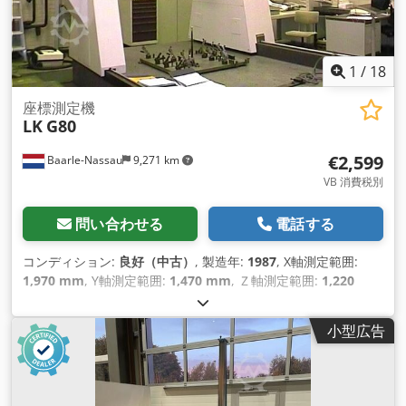
1
/
18
座標測定機
LK
G80
€2,599
Baarle-Nassau
9,271 km
VB 消費税別
問い合わせる
電話する
コンディション:
良好（中古）
, 製造年:
1987
, X軸測定範囲:
1,970 mm
, Y軸測定範囲:
1,470 mm
, Ｚ軸測定範囲:
1,220
mm
, テーブル幅:
2,080 mm
, テーブルの高さ:
500 mm
, テー
ブル長さ:
3,490 mm
, 大変特別価格： LKポータル測定機、モデ
小型広告
ルG80 測定容量 測定容量Y: 1470 mm 測定容量Z: 1220 mm 橋
下クリアランス：1350 mm テーブルサイズ: 3490 x 2080 x
500 mm 電源: 220 V 50 Hz ハイデンハイン EXE : EXE 829 ハイ
デンハインスケール：X軸メインLIDA 225 / 2040 mm ハイデン