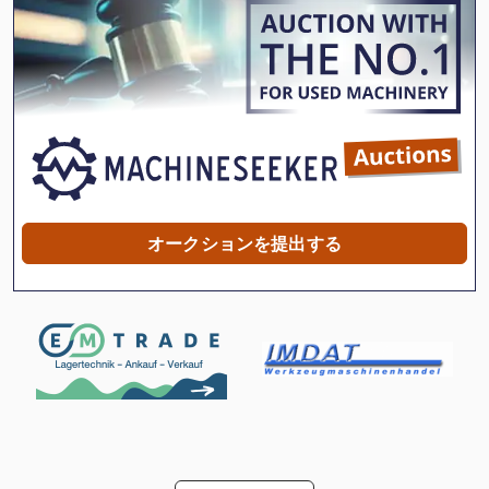
Kgs 1670
Kx 019-4
Ls 703
Na 3000
Ng 200
X 線 装置
オークションを提出する
その他
その他 の アクセサリー
コンテナ
コンテナ トラック
コンテナ 輸送