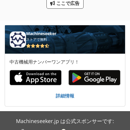
タンク コンテナー
ここで広告
トラック
トラック トラクター
Machineseeker
丸のこ
ストアで無料
建設 用 クレーン
洗車
中古機械用ナンバーワンアプリ！
産業用掃除機
詳細情報
Machineseeker.jp は公式スポンサーです: