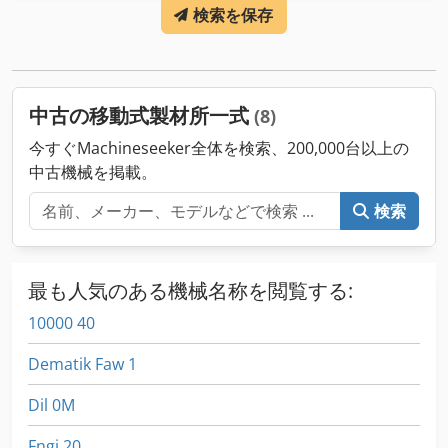
検索を保存
22 mm
, バンドソー刃の長さ:
4,670 mm
, バンドソー刃幅:
38
mm
, 入力電流:
16 A
, 装備:
シャーシ
,
中古の移動式製材所一式
(8)
今すぐMachineseeker全体を検索、200,000台以上の
中古機械を掲載。
検索
最も人気のある機械名称を閲覧する:
10000 40
Dematik Faw 1
Dil 0M
Fngj 20