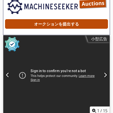
オークションを提出する
小型広告
1
/
15