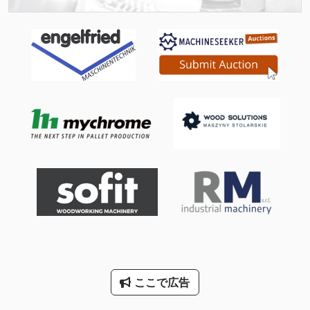
その他
ファン 送風機
大きな トラック
工業用ミシン
搬送 コンベア
汎用 旋盤
産業 用 ロボット
産業用ロボット
産業用掃除機
送風機
ここで広告
非常用発電機