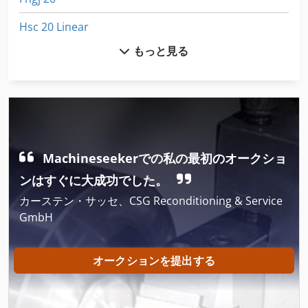
Hsc 20 Linear
もっと見る
Idx 23
International 433
Kgs 1670
Lcf 1
Machineseekerでの私の最初のオークショ
Ls 703
ンはすぐに大成功でした。
Meh 5 2 1 8 B
カーステン・サッセ、CSG Reconditioning & Service
GmbH
Multi Mover
Mvh 5 1 4 B
オークションを提出する
Ng 200