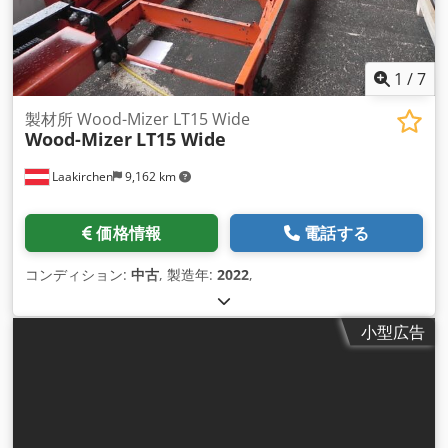
1
/
7
製材所 Wood-Mizer LT15 Wide
Wood-Mizer
LT15 Wide
Laakirchen
9,162 km
価格情報
電話する
コンディション:
中古
, 製造年:
2022
,
小型広告