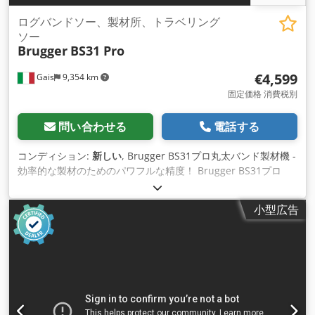
ログバンドソー、製材所、トラベリング
ソー
Brugger
BS31 Pro
€4,599
Gais
9,354 km
固定価格 消費税別
問い合わせる
電話する
コンディション:
新しい
, Brugger BS31プロ丸太バンド製材機 -
効率的な製材のためのパワフルな精度！ Brugger BS31プロ
は、シンプルなデザインでありながら洗練された製材機で、直
径76cmまでの丸太を簡単に高品質の板や梁に加工します。 こ
小型広告
の丸太バンド製材機は、ほとんど技術を必要としないため、操
作が簡単で、メンテナンスもほとんど必要ありません。 BS31
プロには、電動高さ調節、デジタル高さ表示、調節可能なブレ
ードガイドなど、作業を容易にする多くの改良が施されていま
す。 技術データ - トランク直径76cm - 14馬力ガソリンエンジ
ンまたは7.5kW電気モーター - 電動高さ調節 - デジタル高さ表
示 - 調整式ブレードガイド 標準バージョンはトラック長さ4m