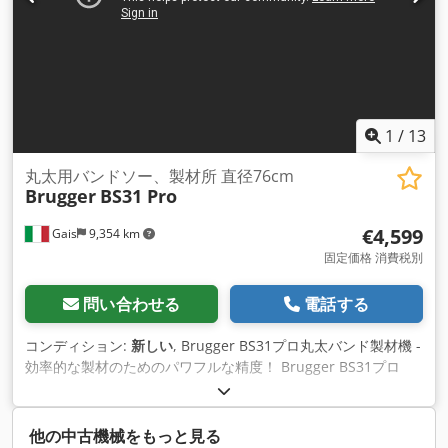
で、約3mの丸太を処理できます。 必要に応じて、さらに2メー
トル延長することも可能です。 14馬力のパワフルなコーラー社
製ガソリンエンジン、またはオプションで7.5 kW 400V電動モ
ーターを搭載し、最高の性能と柔軟性を発揮します。 BS31プ
ロ丸太用バンドソーは、趣味で製材をされる方だけでなく、プ
ロの方や森林所有者の方にも最適です。 価格 ブルッガーBS31
プロ - 4,599ユーロ 2mトラックエクステンション - 349ユーロ
1
/
13
今すぐBrugger BS31プロ丸太バンド製材機を手に入れて、パ
ワフルで正確な製材を圧倒的なコストパフォーマンスで体験し
丸太用バンドソー、製材所 直径76cm
Brugger
BS31 Pro
てください！ カスタムメイドのご提案についてはお問い合わせ
ください！ Csdpfx Aismp R A Hs Aeha
€4,599
Gais
9,354 km
固定価格 消費税別
問い合わせる
電話する
コンディション:
新しい
, Brugger BS31プロ丸太バンド製材機 -
効率的な製材のためのパワフルな精度！ Brugger BS31プロ
は、シンプルなデザインでありながら洗練された製材機で、直
径76cmまでの丸太を簡単に高品質の板や梁に加工します。 こ
の丸太バンド製材機は、ほとんど技術を必要としないため、操
他の中古機械をもっと見る