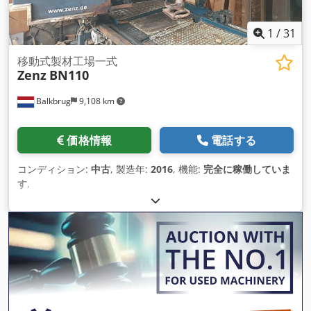
1
/
31
移動式製材工場一式
Zenz
BN110
Balkbrug
9,108 km
価格情報
電話する
コンディション:
中古
, 製造年:
2016
, 機能:
完全に稼働していま
す
,