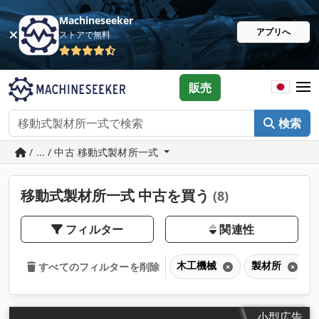
Machineseeker
アプリへ
ストアで無料
販売
検索
/ ... / 中古 移動式製材所一式
移動式製材所一式 中古を買う
(8)
フィルター
関連性
木工機械
製材所
すべてのフィルターを削除
小型広告