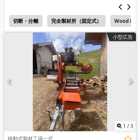
作が簡単で、メンテナンスもほとんど必要ありません。 BS31
プロには、電動高さ調節、デジタル高さ表示、調節可能なブレ
ードガイドなど、作業を容易にする多くの改良が施されていま
ー
す。 Csdpfx Aopz I I Usi Aoha 技術データ - トランク直径
切断・分離
完全製材所（固定式）
Wood Miz
76cm - 14馬力ガソリンエンジンまたは7.5kW電気モーター - 電
動高さ調節 - デジタル高さ表示 - 調整式ブレードガイド 標準バ
小型広告
ージョンはトラック長さ4mで、約3mの丸太を処理できます。
必要に応じて、さらに2メートル延長することも可能です。 14
馬力のパワフルなコーラー社製ガソリンエンジン、またはオプ
ションで7.5 kW 400V電動モーターを搭載し、最高の性能と柔
軟性を発揮します。 BS31プロ丸太用バンドソーは、趣味で製
材をされる方だけでなく、プロの方や森林所有者の方にも最適
です。 価格 ブルッガーBS31プロ - 4,599ユーロ 2mトラックエ
クステンション - 349ユーロ 今すぐBrugger BS31プロ丸太バン
ド製材機を手に入れて、パワフルで正確な製材を圧倒的なコス
トパフォーマンスで体験してください！ カスタムメイドのご提
案についてはお問い合わせください！
1
/
3
移動式製材工場一式