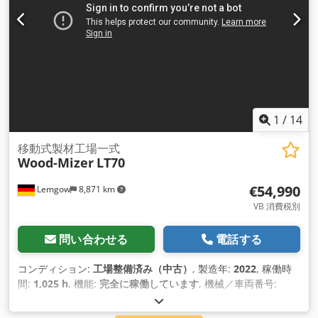
1
/
14
移動式製材工場一式
Wood-Mizer
LT70
€54,990
Lemgow
8,871 km
VB 消費税別
問い合わせる
電話する
コンディション:
工場整備済み（中古）
, 製造年:
2022
, 稼働時
間:
1,025 h
, 機能:
完全に稼働しています
, 機械／車両番号:
LT70LG57SDH15-3.0AC
, 切削長さ（最大）:
8,400 mm
, 総重
量:
3,000 kg（キログラム）
, 高さ調整タイプ:
電気
, 歯ピッチ: