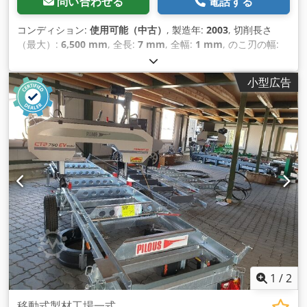
問い合わせる
電話する
コンディション:
使用可能（中古）
, 製造年:
2003
, 切削長さ
（最大）:
6,500 mm
, 全長:
7 mm
, 全幅:
1 mm
, のこ刃の幅:
45 mm
,
小型広告
1
/
2
移動式製材工場一式