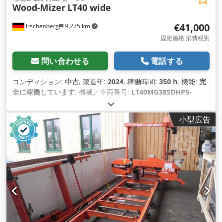
Wood-Mizer
LT40 wide
€41,000
Irschenberg
9,275 km
固定価格 消費税別
問い合わせる
電話する
コンディション:
中古
, 製造年:
2024
, 稼働時間:
350 h
, 機能:
完
全に稼働しています
, 機械／車両番号:
LT40MG38SDHP5-
2.6WSWR
, 切削長さ（最大）:
6,100 mm
, 全長:
8,200 mm
, 総
重量:
2,600 kg（キログラム）
, 高さ調整タイプ:
電気
, 最大切断
小型広告
幅:
820 mm
, 装備:
シャーシ
,