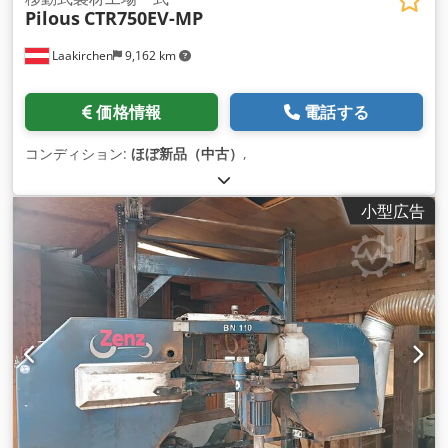
Pilous
CTR750EV-MP
Laakirchen
9,162 km
価格情報
電話する
コンディション:
ほぼ新品（中古）
,
小型広告