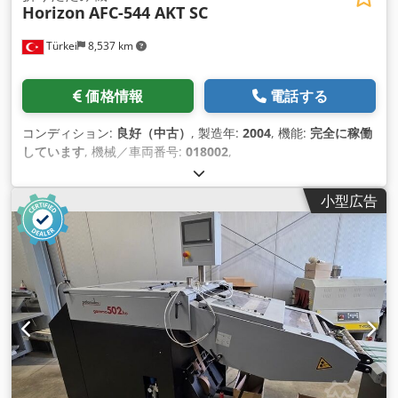
Horizon
AFC-544 AKT SC
Türkei
8,537 km
価格情報
電話する
コンディション:
良好（中古）
, 製造年:
2004
, 機能:
完全に稼働
しています
, 機械／車両番号:
018002
,
小型広告