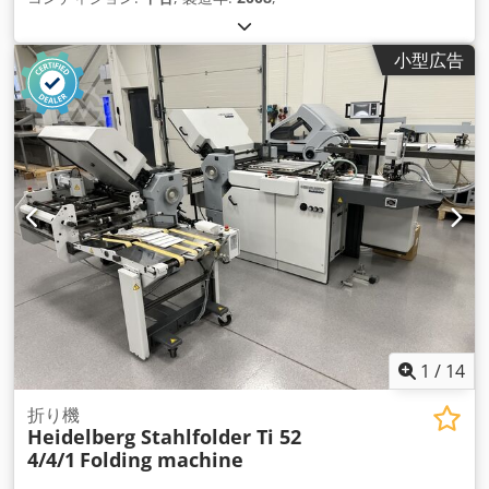
小型広告
1
/
14
折り機
Heidelberg Stahlfolder Ti 52
4/4/1
Folding machine