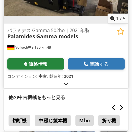
1
/
5
パラミデス Gamma 502ho｜2021年製
Palamides
Gamma models
Volkach
9,180 km
価格情報
電話する
コンディション:
中古
, 製造年:
2021
,
他の中古機械をもっと見る
a
切断機
中綴じ製本機
Mbo
折り機
S