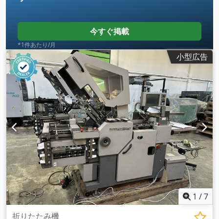
今すぐ掲載
*1件あたり/月
小型広告
1
/
7
折りたたみ機