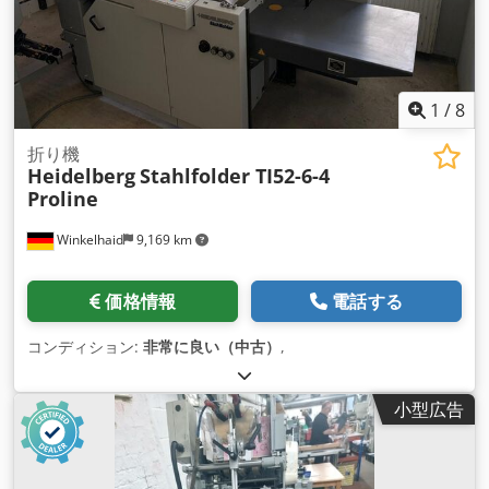
1
/
8
折り機
Heidelberg
Stahlfolder TI52-6-4
Proline
Winkelhaid
9,169 km
価格情報
電話する
コンディション:
非常に良い（中古）
,
小型広告