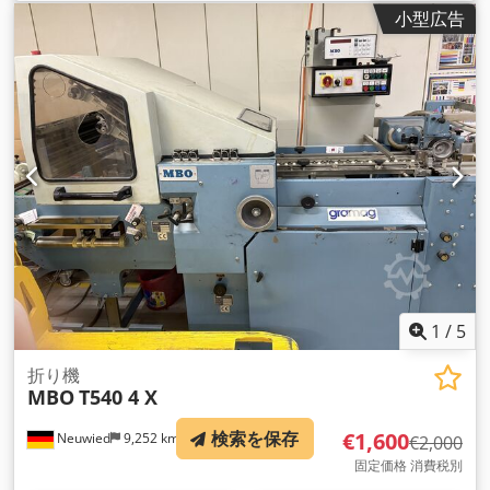
小型広告
1
/
5
折り機
MBO
T540 4 X
€1,600
検索を保存
Neuwied
9,252 km
€2,000
固定価格 消費税別