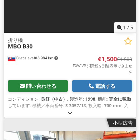
1
/
5
折り機
MBO
B30
€1,500
Bratislava
8,984 km
€1,800
EXW VB 消費税を別途表示できませ
ん
問い合わせる
電話する
コンディション:
良好（中古）
, 製造年:
1998
, 機能:
完全に稼働
しています
, 機械／車両番号:
S 3057/13
, 投入幅:
700 mm
, 入
力電流の種類:
三相
, 作業幅:
700 mm
, 装備:
コンプレッサー, ド
キュメント / マニュアル
,
小型広告