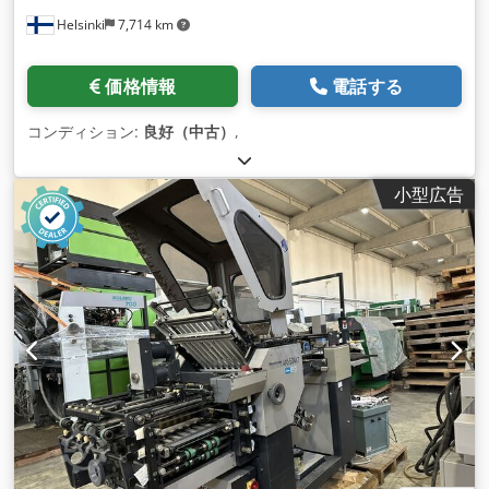
Helsinki
7,714 km
価格情報
電話する
コンディション:
良好（中古）
,
小型広告