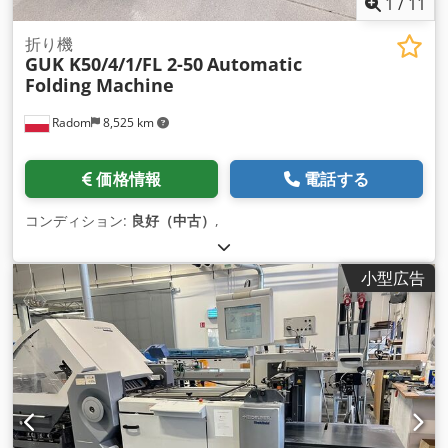
1
/
11
折り機
GUK K50/4/1/FL 2-50
Automatic
Folding Machine
Radom
8,525 km
価格情報
電話する
コンディション:
良好（中古）
,
小型広告