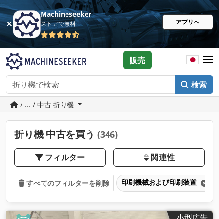
Machineseeker
アプリへ
ストアで無料
販売
検索
/ ... / 中古 折り機
折り機 中古を買う
(346)
フィルター
関連性
印刷機械および印刷装置
すべてのフィルターを削除
小型広告