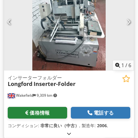
1
/
6
インサーターフォルダー
Longford
Inserter-Folder
Wakefield
9,309 km
価格情報
電話する
コンディション:
非常に良い（中古）
, 製造年:
2006
,