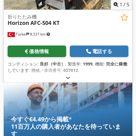
1
/
5
折りたたみ機
Horizon
AFC-504 KT
Türkei
8,537 km
価格情報
電話する
コンディション:
良好（中古）
, 製造年:
1999
, 機能:
完全に稼働
しています
, 機械／車両番号:
027012
,
今すぐ€4.49から掲載
*
11百万人の購入者
があなたを待っていま
す