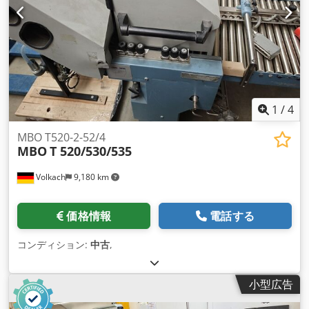
1
/
4
MBO T520-2-52/4
MBO
T 520/530/535
Volkach
9,180 km
価格情報
電話する
コンディション:
中古
,
小型広告