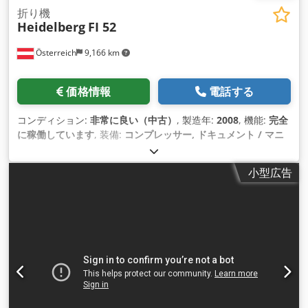
折り機
Heidelberg
FI 52
Österreich
9,166 km
価格情報
電話する
コンディション:
非常に良い（中古）
, 製造年:
2008
, 機能:
完全
に稼働しています
, 装備:
コンプレッサー, ドキュメント / マニ
ュアル
,
小型広告