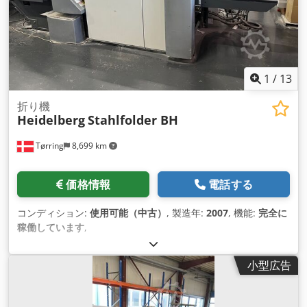
1
/
13
折り機
Heidelberg
Stahlfolder BH
Tørring
8,699 km
価格情報
電話する
コンディション:
使用可能（中古）
, 製造年:
2007
, 機能:
完全に
稼働しています
,
小型広告