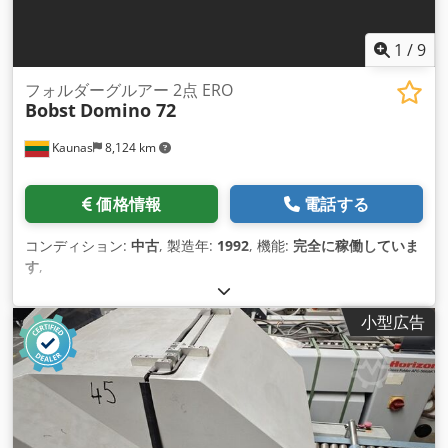
1
/
9
フォルダーグルアー 2点 ERO
Bobst
Domino 72
Kaunas
8,124 km
価格情報
電話する
コンディション:
中古
, 製造年:
1992
, 機能:
完全に稼働していま
す
,
小型広告