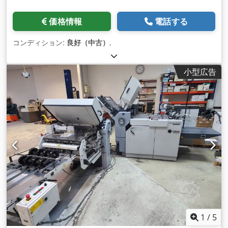
価格情報
電話する
コンディション:
良好（中古）
,
小型広告
1
/
5