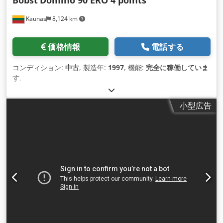
Bobst
Domino 90 ERO 4 points
Kaunas
8,124 km
価格情報
電話する
コンディション:
中古
, 製造年:
1997
, 機能:
完全に稼働していま
す
,
小型広告