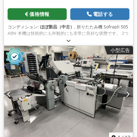
価格情報
電話する
コンディション:
ほぼ新品（中古）
, 折りたたみ機 Sofrapli 505
ABN 本機は技術的にも外観的にも非常に良好な状態です。 2つ
のポケット、空気圧式給紙、パッキング機能付きカウンター、
トータルカウント、折り速度インジケーターが装備されていま
小型広告
す。 機械にはデフレクターと新品の折り目付けローラーが付属
しています。 230V電源。 リッチェルコンプレッサー
Chsdpfewyakvjx Apmea 延長電気供給。 下からのバキューム
ローラーによるノンストップ給紙。 A2 +フォーマット 処理紙
の重量 - 40 - 240gsm 生産性、A4/時間 - 最大30,000枚