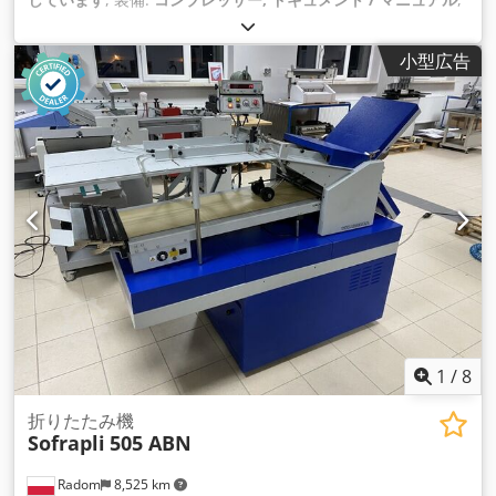
小型広告
1
/
8
折りたたみ機
Sofrapli
505 ABN
Radom
8,525 km