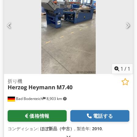
1
/
1
折り機
Herzog Heymann
M7.40
Bad Bodenteich
8,903 km
価格情報
電話する
コンディション:
ほぼ新品（中古）
, 製造年:
2010
,