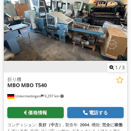
1
/
3
折り機
MBO
MBO T540
Untermeitingen
9,297 km
価格情報
電話する
コンディション:
良好（中古）
, 製造年:
2004
, 機能:
完全に稼働
しています
, 装備:
コンプレッサー, ドキュメント / マニュアル
,