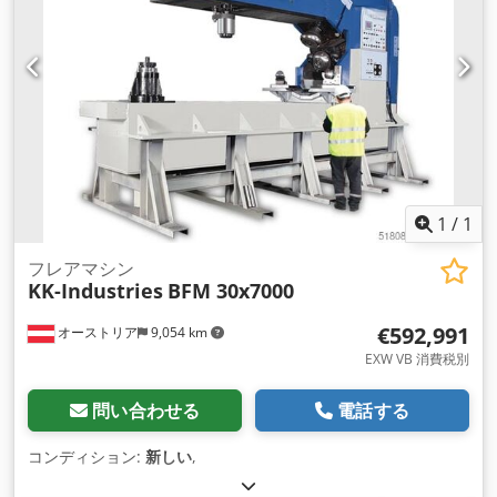
1
/
1
フレアマシン
KK-Industries
BFM 30x7000
€592,991
オーストリア
9,054 km
EXW VB 消費税別
問い合わせる
電話する
コンディション:
新しい
,