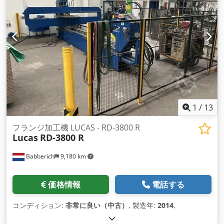
Dcjdpjkvnnkefx Ablsk 外形寸法（概算） 長さ 10000mm 幅
8000mm 高さ 4500mm 重量 60000kg ご注意：このページに
記載されている情報は、弊社、および可能な限り製造元から誠
実に入手したものです。したがって、あなたは、すべての 重要
な詳細を確認することをお勧めしますを表すか、または
contracting.Weされません。
1
/
13
フランジ加工機 LUCAS - RD-3800 R
Lucas
RD-3800 R
Babberich
9,180 km
価格情報
電話する
コンディション:
非常に良い（中古）
, 製造年:
2014
,