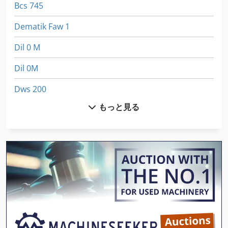
Bcs 745
Dematik Faw 1
Dil 0 M
Dil 0M
Dws 200
もっと見る
Fngj 20
Hsc 20 Linear
Idx 23
International 433
Kgs 1670
Ls 703