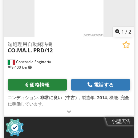
1
/
2
端処理用自動縁貼機
CO.MA.L.
PRD/12
Concordia Sagittaria
9,400 km
価格情報
電話する
コンディション:
非常に良い（中古）
, 製造年:
2014
, 機能:
完全
に稼働しています
,
小型広告