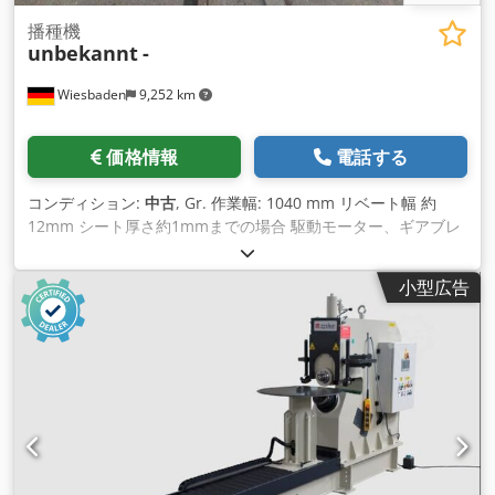
播種機
unbekannt
-
Wiesbaden
9,252 km
価格情報
電話する
コンディション:
中古
, Gr. 作業幅: 1040 mm リベート幅 約
12mm シート厚さ約1mmまでの場合 駆動モーター、ギアブレ
ーキモーター380V 0.55kW スペース：1300×480×960mm 重
量：334kg Dcjdpecaxtxefx Ablsk
小型広告