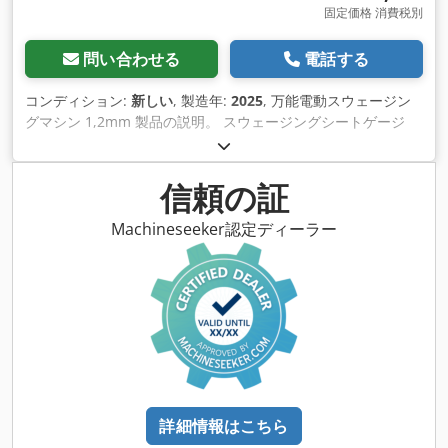
固定価格 消費税別
問い合わせる
電話する
コンディション:
新しい
, 製造年:
2025
, 万能電動スウェージン
グマシン 1,2mm 製品の説明。 スウェージングシートゲージ
1,2mm 吸収体規制可能 ローラーの形状を調整することを含む
価格 Dodpfx Aeb Hqbcjblsck 嵌め込み式
信頼の証
Machineseeker認定ディーラー
詳細情報はこちら