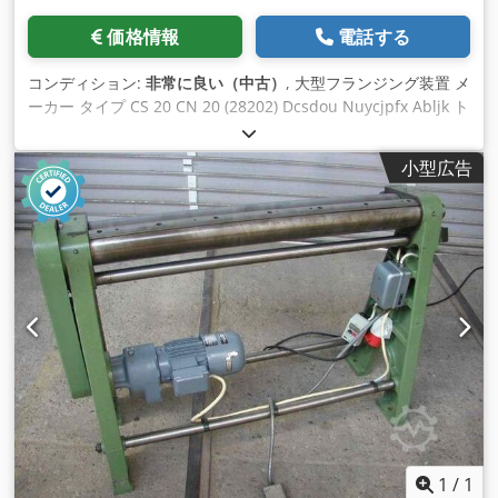
価格情報
電話する
コンディション:
非常に良い（中古）
, 大型フランジング装置 メ
ーカー タイプ CS 20 CN 20 (28202) Dcsdou Nuycjpfx Abljk ト
ランプフCS 20およびCN20に適合 非常に良い状態、ほとんど
使用されていない
小型広告
1
/
1