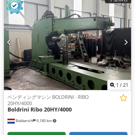
1
/
21
ベンディングマシン BOLDRINI - RIBO
20HY/4000
Boldrini
Ribo 20HY/4000
Babberich
9,180 km