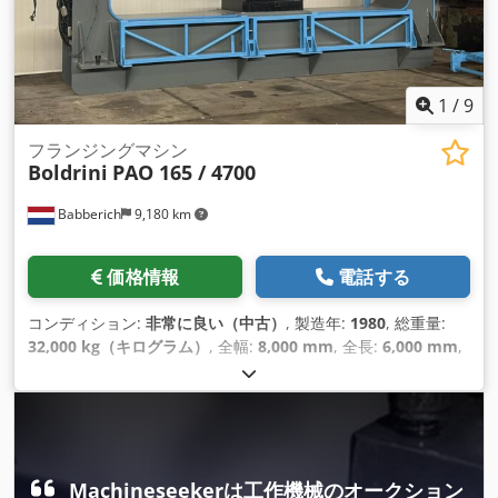
1
/
9
フランジングマシン
Boldrini
PAO 165 / 4700
Babberich
9,180 km
価格情報
電話する
コンディション:
非常に良い（中古）
, 製造年:
1980
, 総重量:
32,000 kg（キログラム）
, 全幅:
8,000 mm
, 全長:
6,000 mm
,
全高:
4,200 mm
, 最大板厚:
8 mm
, Boldrini MSF 45 マニピュ
レーターを含む プレス金型の自動位置決め ローラーは油圧駆
動 ローラーアームは高さ調節可能 ピストン直径... 完全油圧プ
レス、ストローク... 最大直径...6つのディッシング金型を含む
最大ワーク: 4700Ø 最大板厚：8mm 長さ: 6000mm 幅:
8000mm Djdpfx Abovcy Dcjljck 高さ: 4200mm 重量: 32000kg
Machineseekerは工作機械のオークション