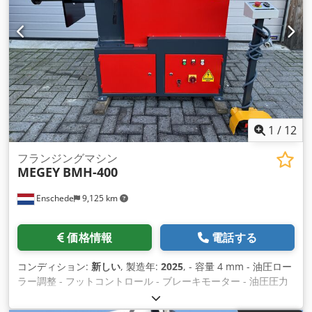
1
/
12
フランジングマシン
MEGEY
BMH-400
Enschede
9,125 km
価格情報
電話する
コンディション:
新しい
, 製造年:
2025
, - 容量 4 mm - 油圧ロー
ラー調整 - フットコントロール - ブレーキモーター - 油圧圧力
調整 - ローラー3セット - 非常停止 Djdpfx Abjq Tdm Aslock -
400V