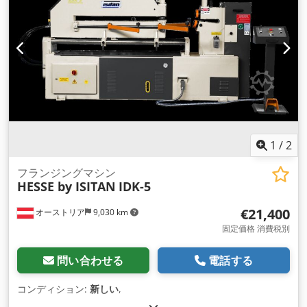
1
/
2
フランジングマシン
HESSE by ISITAN
IDK-5
€21,400
オーストリア
9,030 km
固定価格 消費税別
問い合わせる
電話する
コンディション:
新しい
,