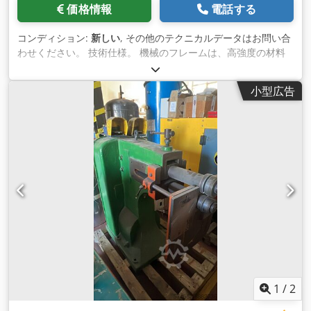
価格情報
電話する
コンディション:
新しい
, その他のテクニカルデータはお問い合
わせください。 技術仕様。 機械のフレームは、高強度の材料
を電鋳で製造し、機械加工の前に応力除去を行うことで、繊細
なフランジング加工のための厳しい製造公差を 維持していま
小型広告
す。 上・下段のヘッドホルダーが本体構造上をスライドするこ
とで、剛性を高め、フランジング時の振動を低減しています。
上下のヘッドホルダーはともに油圧モーターで上下動し、油圧
シリンダーでヘッドをクランプします。 キングピンローラー
は、油圧モーターのラジアルピストンで駆動され、高速・高ト
ルクを実現しています。 フレアローラは、上下左右の3つのシ
リンダーで駆動され、2つの本体の間をスライドします。 両ロ
ーラーには特殊な化学物質を使用しており、長期間の耐腐食性
がある 集中給脂システム。 下部サポートローラーは油圧シリ
ンダーで駆動され、フランジング時にヘッドを支えます。 油圧
システムは、ラジアルピストンポンプ、オイルタンクのレベル
インジケーター、汚染信号付きフィルター、世界的に有名なブ
ランドで構成 されています。 オプション。 Dedpfxjd Ab U Uj
Ablsck 私たちは多くの参考資料を持っています
1
/
2