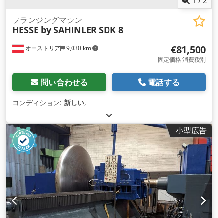
1
/
2
フランジングマシン
HESSE by SAHINLER
SDK 8
€81,500
オーストリア
9,030 km
固定価格 消費税別
問い合わせる
電話する
コンディション:
新しい
,
小型広告