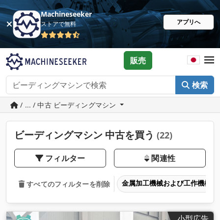
Machineseeker
アプリへ
ストアで無料
販売
検索
/ ... / 中古 ビーディングマシン
ビーディングマシン 中古を買う
(22)
フィルター
関連性
金属加工機械および工作機械
すべてのフィルターを削除
小型広告