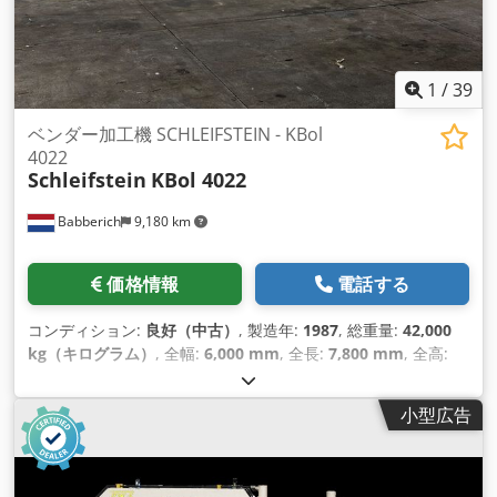
1
/
39
ベンダー加工機 SCHLEIFSTEIN - KBol
4022
Schleifstein
KBol 4022
Babberich
9,180 km
価格情報
電話する
コンディション:
良好（中古）
, 製造年:
1987
, 総重量:
42,000
kg（キログラム）
, 全幅:
6,000 mm
, 全長:
7,800 mm
, 全高:
3,900 mm
, 最大板厚:
22 mm
,
小型広告