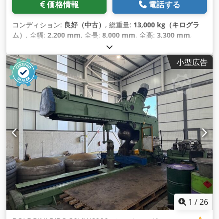
価格情報
電話する
コンディション:
良好（中古）
, 総重量:
13,000 kg（キログラ
ム）
, 全幅:
2,200 mm
, 全長:
8,000 mm
, 全高:
3,300 mm
,
小型広告
1
/
26