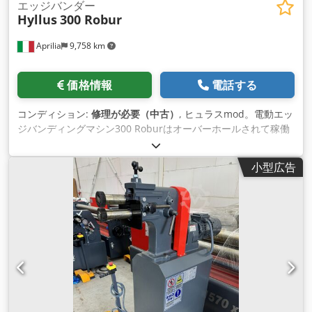
エッジバンダー
Hyllus
300 Robur
Aprilia
9,758 km
価格情報
電話する
コンディション:
修理が必要（中古）
, ヒュラスmod。電動エッ
ジバンディングマシン300 Roburはオーバーホールされて稼働
していました 最大縁厚3mm。 Dcedewakguopfx Ablek 凹部深
さ450mm。 車軸間隔100mm。
小型広告