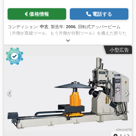
価格情報
電話する
コンディション:
中古
, 製造年:
2006
, 回転式アッパービーム
（片側が直線ツール、もう片側が分割ツール）を備えた折りた
たみマシン。 仕様 メーカー：Göteneds モデル： FUTURA 25
製造年： 2006年 長さ: 2 600 mm 曲げ厚さ： 2.5 mm リアサ
小型広告
ポート：自動 2 000 mm 制御システム：プロリンク その他の
特徴：リアサポートにスチールホイール、折り曲げ速度調整可
能、曲率補正システム、クイックツールロック、ツール高さ
150 mm。 重量：4 290 kg 納期：注文後2ヶ月 Dedpfx Asrx N
U Hsbljck その他ご不明な点がございましたら、お気軽にお問
い合わせください。