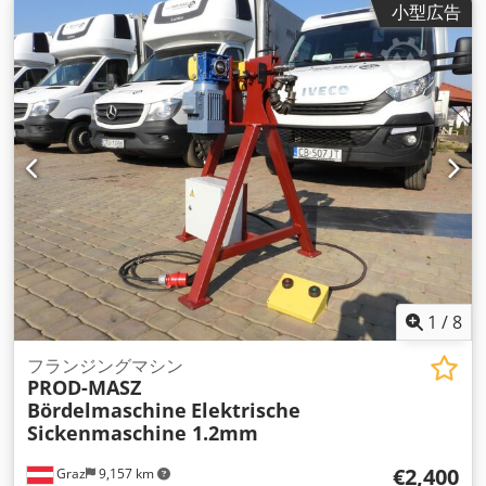
小型広告
1
/
8
フランジングマシン
PROD-MASZ
Bördelmaschine
Elektrische
Sickenmaschine 1.2mm
€2,400
Graz
9,157 km