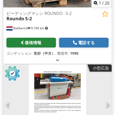
1
/
20
ビーディングマシン ROUNDO - S-2
Roundo
S-2
Babberich
9,180 km
価格情報
電話する
コンディション:
良好（中古）
, 製造年:
1990
,
小型広告