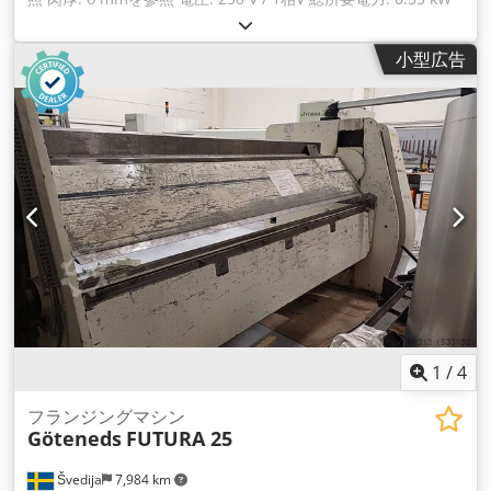
機械重量 約56 kg Dcedpfxeu Icu Sj Ablok 寸法 長さ x 幅 x 高
さ: 0.45 x 0.37 x 0.35 m 油圧ライン - EOパイプ用プレマウン
小型広告
ティング装置 油圧ラインのフレア継手の圧着に使用します。
スチール（ST 35.4 NBK、またはST 37.4 NBK、またはST 52.4
NBK）、ステンレススチール（1.4571/1.4541/316Ti、または
類似品）、銅などの一般的な原材料の圧着。 圧力制御 本機に
は、Ø 14mm サイズのフレア加工ツールが装備されています。
操作圧力は可変です。 *
1
/
4
フランジングマシン
Göteneds
FUTURA 25
Švedija
7,984 km