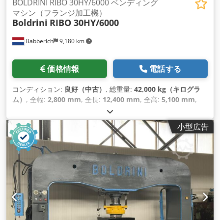
BOLDRINI RIBO 30HY/6000 ベンディング
マシン（フランジ加工機）
Boldrini
RIBO 30HY/6000
Babberich
9,180 km
価格情報
電話する
コンディション:
良好（中古）
, 総重量:
42,000 kg（キログラ
ム）
, 全幅:
2,800 mm
, 全長:
12,400 mm
, 全高:
5,100 mm
,
小型広告