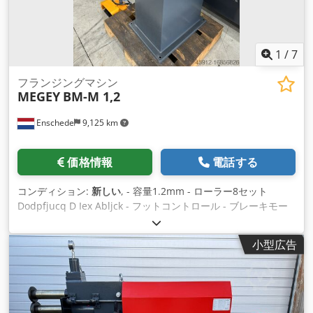
1
/
7
フランジングマシン
MEGEY
BM-M 1,2
Enschede
9,125 km
価格情報
電話する
コンディション:
新しい
, - 容量1.2mm - ローラー8セット
Dodpfjucq D Iex Abljck - フットコントロール - ブレーキモー
ター - 非常停止 - 400V
小型広告