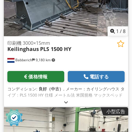
1
/
8
印刷機 3000×15mm
Keilinghaus
PLS 1500 HY
Babberich
9,180 km
価格情報
電話する
コンディション:
良好（中古）
, メーカー：カイリングハウス タ
イプ：PLS 1500 HY 仕様 メートル法 米国規格 マックスベッド
上の製品 3000 マックスピット内製品 5000 Ø ベッド上の中心
高さ 1500mm センター間距離 2600mm 最大シート厚 15 mm
小型広告
ストローク X軸 1000mm ストローク Y軸 2800mm スピード
240 Rpm パワー 75kW クイルマウント DIN 55027 - サイズ15
DIN / カムロック テールストッククイル 1200 mm