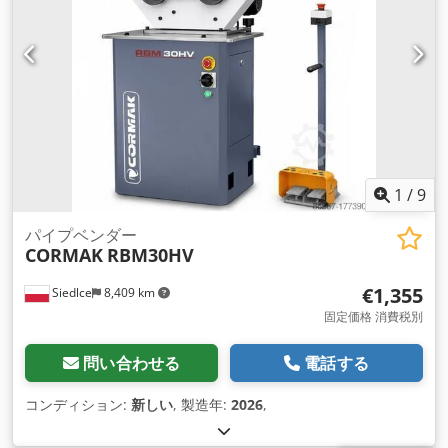
1
/
9
パイプベンダー
CORMAK
RBM30HV
€1,355
Siedlce
8,409 km
固定価格 消費税別
問い合わせる
電話する
コンディション:
新しい
, 製造年:
2026
,