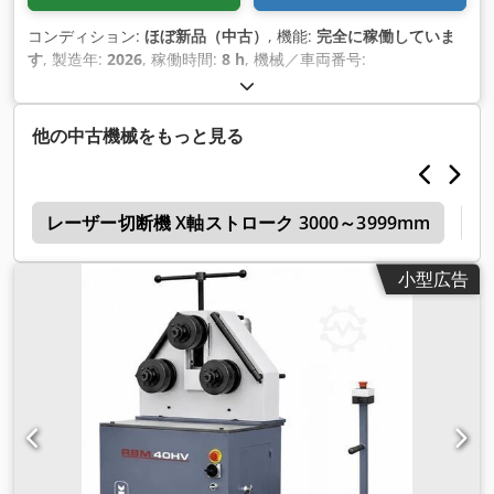
コンディション:
ほぼ新品（中古）
, 機能:
完全に稼働していま
す
, 製造年:
2026
, 稼働時間:
8 h
, 機械／車両番号:
BD63CNC4A2SP
, 制御方式:
CNC制御
, 自動化の程度:
オートマ
チック
, 作動方式:
電気
, パイプ径（最大）:
63 mm
, 曲げ角度
（最大）:
190 °
, 総重量:
1,800 kg（キログラム）
, 全長:
4,000
他の中古機械をもっと見る
mm
, 全幅:
1,000 mm
, 全高:
1,300 mm
, 出力:
18 キロワット
(24.47 馬力)
, 入力電圧:
380 V
, 入力電流の種類:
エアコン
, デジ
タルディスプレイの数:
1
, 保証期間:
12 ヶ月
, 装備:
フットリモ
r
コン, 非常停止
レーザー切断機 X軸ストローク 3000～3999mm
,
ベ
小型広告