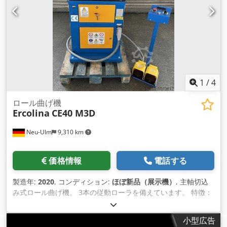
1
/
4
ロール曲げ機
Ercolina
CE40 M3D
Neu-Ulm
9,310 km
価格情報
電話する
製造年:
2020
, コンディション:
ほぼ新品（展示機）
, 主軸切込
み式ロール曲げ機。 3本の従動ローラを備えています。 特徴：
シャフト径：40mm シャフト径：40mm 働く位置: サポートと
の横/垂直 接続：230V/1相、インバータ付 寸法（幅×高さ×奥
小型広告
行）：700×1460×600mm 重量：180kg パワー。 丸管：