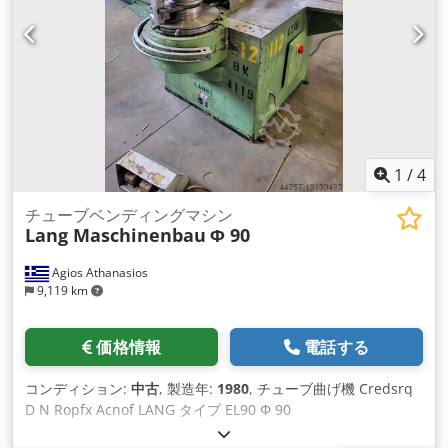
1
/
4
チューブベンディングマシン
Lang Maschinenbau
Φ 90
Agios Athanasios
9,119 km
価格情報
電話する
コンディション:
中古
, 製造年:
1980
, チューブ曲げ機 Credsrq
D N Ropfx Acnof LANG タイプ EL90 Φ 90