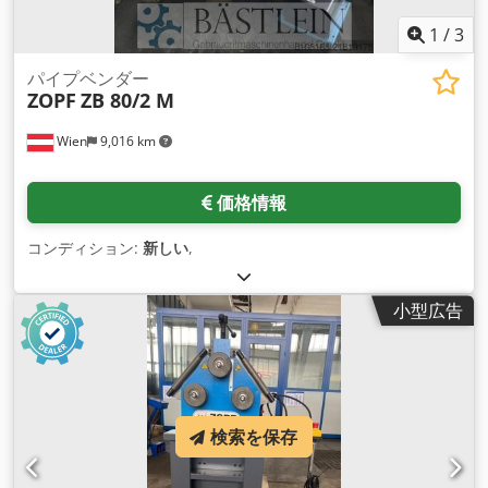
1
/
3
パイプベンダー
ZOPF
ZB 80/2 M
Wien
9,016 km
価格情報
コンディション:
新しい
,
小型広告
検索を保存