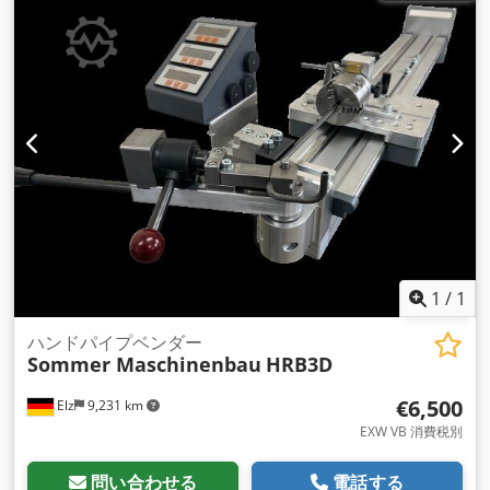
70×1,5mm 角管：50×50×3mm 丸棒：35mm 平アイロン：
50×10mm アングルアイアン：50×50×6mm 納品範囲
CE40M3D プロファイル用ユニバーサルロールセット 付属品
（例：フットコントロール付きコントロールパネル、取扱説明
書 Crsdpsgi N Alsfx Acnjf 1セットのプラスチックローラーの
丸い管1 1/2 "低印の仕事のための1つのセット
1
/
1
ハンドパイプベンダー
Sommer Maschinenbau
HRB3D
€6,500
Elz
9,231 km
EXW VB 消費税別
問い合わせる
電話する