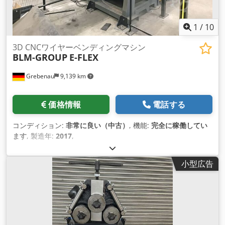
1
/
10
3D CNCワイヤーベンディングマシン
BLM-GROUP
E-FLEX
Grebenau
9,139 km
価格情報
電話する
コンディション:
非常に良い（中古）
, 機能:
完全に稼働してい
ます
, 製造年:
2017
,
小型広告