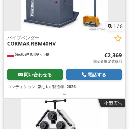
1
/
8
パイプベンダー
CORMAK
RBM40HV
€2,369
Siedlce
8,409 km
固定価格 消費税別
問い合わせる
電話する
コンディション:
新しい
, 製造年:
2026
,
小型広告