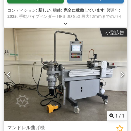
コンディション:
新しい
, 機能:
完全に稼働しています
, 製造年:
2025
, 手動パイプベンダー HRB-3D 850 最大12mmまでのパイ
プおよび固体材料の曲げ用 3 つの電池駆動式デジタル ディスプ
レイにより、曲げ角度、パイプ送り、パイプねじれを正確に表
小型広告
示し、正確な位置決めと繰り返し可能な曲げを実現します。 -
三爪チャック 80mm Cjdpfjttagdox Acnorf - 給餌停止システム
- フィード長さ約850ミリメートル ハンドパイプベンダーはテ
ーブルまたはフレーム（付属していません）にしっかりと取り
付ける必要があります。 会社の住所、メールアドレス、連絡先
の詳細をお送りいただければ、詳細なお見積もりを喜んでご提
供いたします。
1
/
1
マンドレル曲げ機