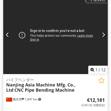
1
/
12
パイプベンダー
Nanjing Asia Machine Mfg. Co.,
Ltd
CNC Pipe Bending Machine
€12,181
南京市
1,847 km
EXW VB 消費税別