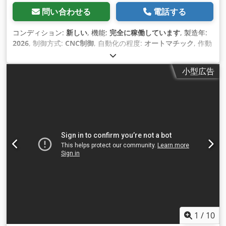
問い合わせる
電話する
コンディション:
新しい
, 機能:
完全に稼働しています
, 製造年:
2026
, 制御方式:
CNC制御
, 自動化の程度:
オートマチック
, 作動
方式:
油圧
, コントローラーメーカー:
Shenzhen ICM
Technology Development Co., Ltd.
, コントローラモデル:
小型広告
880W02
, パイプ径（最大）:
38 mm
, パイプ長さ（最大）:
3
mm
, チューブの壁厚（最大）:
2 mm
, 曲げ角度（最大）:
190
°
, 曲げ半径（最大）:
200 mm
, 最小曲げ半径:
2 mm
, マンドレ
ル長:
150 mm
, 軸数:
2
, テーブル長さ:
3 mm
, 総重量:
1,300
kg（キログラム）
, 全長:
3,900 mm
, 全幅:
900 mm
, 全高:
1,400 mm
, 出力:
4 キロワット (5.44 馬力)
, 入力電圧:
400 V
,
入力電流:
20 A
, 入力周波数:
50 ヘルツ
, 入力電流の種類:
三相
,
オイルタンク容量:
80 l
, デジタルディスプレイの数:
1
, 保証期
間:
36 ヶ月
, 装備:
CEマーキング, クイックチェンジ装置, ドキ
ュメント / マニュアル, フットリモコン, 非常停止
,
1
/
10