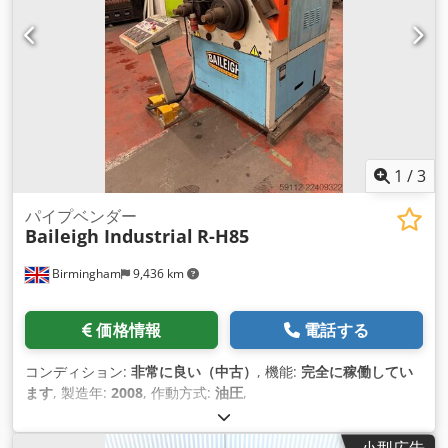
N/mm² (直径 x 肉厚) 54 x 4mm パイプ材の曲げ性能 350
N/mm² (直径 x 肉厚) 54 x 4mm パイプ材の曲げ性能 650
N/mm² (直径 x 肉厚) 42 x 3mm 電気データ パワードライブモ
ーター 1.1kW 接続電圧 400V 主電源周波数 50Hz 場所: 在庫か
ら - すぐに利用可能 -
1
/
3
パイプベンダー
Baileigh Industrial
R-H85
Birmingham
9,436 km
価格情報
電話する
コンディション:
非常に良い（中古）
, 機能:
完全に稼働してい
ます
, 製造年:
2008
, 作動方式:
油圧
,