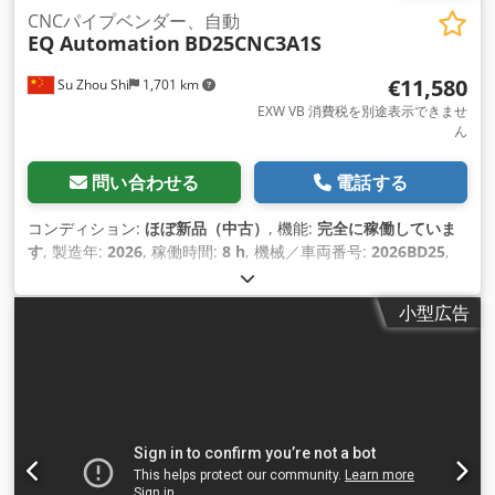
CNCパイプベンダー、自動
EQ Automation
BD25CNC3A1S
€11,580
Su Zhou Shi
1,701 km
EXW VB 消費税を別途表示できませ
ん
問い合わせる
電話する
コンディション:
ほぼ新品（中古）
, 機能:
完全に稼働していま
す
, 製造年:
2026
, 稼働時間:
8 h
, 機械／車両番号:
2026BD25
,
曲げ角度（最大）:
190 °
, 総重量:
1,000 kg（キログラム）
, 全
長:
1,800 mm
, 全幅:
850 mm
, 全高:
1,230 mm
, 出力:
8 キロ
小型広告
ワット (10.88 馬力)
, 入力電圧:
380 V
, 入力電流の種類:
エアコ
ン
, 保証期間:
12 ヶ月
, 制御キャビネットの高さ:
1,200 mm
,