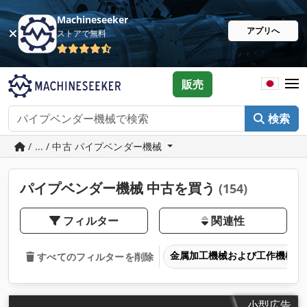
Machineseeker
アプリへ
ストアで無料
販売
検索
/ ... / 中古 パイプベンダー機械
パイプベンダー機械 中古を買う
(154)
フィルター
関連性
金属加工機械および工作機械
すべてのフィルターを削除
小型広告