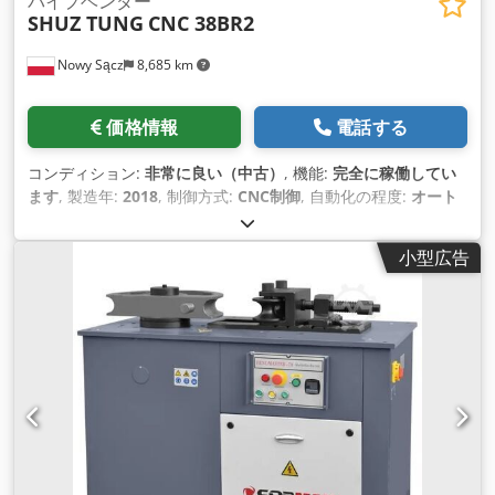
パイプベンダー
SHUZ TUNG
CNC 38BR2
Nowy Sącz
8,685 km
価格情報
電話する
コンディション:
非常に良い（中古）
, 機能:
完全に稼働してい
ます
, 製造年:
2018
, 制御方式:
CNC制御
, 自動化の程度:
オート
マチック
, チューブの壁厚（最大）:
2 mm
,
小型広告