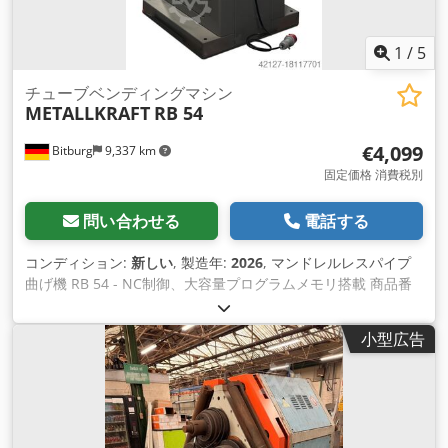
1
/
5
チューブベンディングマシン
METALLKRAFT
RB 54
€4,099
Bitburg
9,337 km
固定価格 消費税別
問い合わせる
電話する
コンディション:
新しい
, 製造年:
2026
, マンドレルレスパイプ
曲げ機 RB 54 - NC制御、大容量プログラムメモリ搭載 商品番
号：4300054 NC制御による曲げ角度調整 プログラムは50個ま
で保存可能 高品質で堅牢な構造 素早い工具交換 純粋なモータ
小型広告
ードライブ 自動的に開始位置に戻ります 技術データ 一般情報
最大曲げ半径162mm 曲げ角度最大210° 曲げ速度 2rpm トルク
2341Nm 寸法と重量 長さ（製品）約600mm 幅/奥行き(製品)約
220mm Credpjvk Scgofx Acnjf 全高(商品)約470mm 重量（正
味）約107kg 曲げパフォーマンス パイプ材の曲げ性能 420