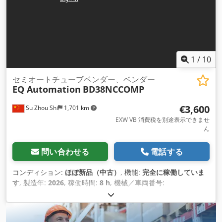
1
/
10
セミオートチューブベンダー、ベンダー
EQ Automation
BD38NCCOMP
€3,600
Su Zhou Shi
1,701 km
EXW VB 消費税を別途表示できませ
ん
問い合わせる
電話する
コンディション:
ほぼ新品（中古）
, 機能:
完全に稼働していま
す
, 製造年:
2026
, 稼働時間:
8 h
, 機械／車両番号:
BD38NCCOMP
, 曲げ角度（最大）:
190 °
, 総重量:
900 kg（キ
ログラム）
, 全長:
3,100 mm
, 全幅:
950 mm
, 全高:
1,500 mm
,
出力:
6 キロワット (8.16 馬力)
, 入力電圧:
220 V
, 入力電流の種