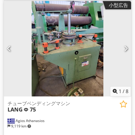
小型広告
1
/
8
チューブベンディングマシン
LANG
Φ 75
Agios Athanasios
9,119 km