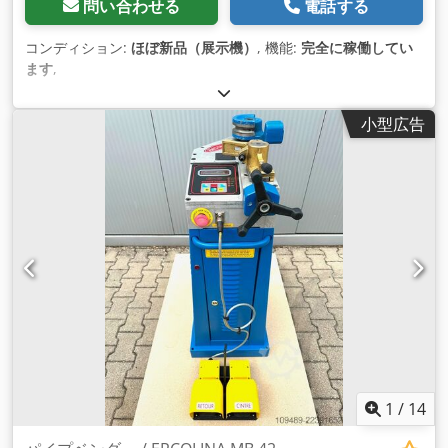
問い合わせる
電話する
コンディション:
ほぼ新品（展示機）
, 機能:
完全に稼働してい
ます
,
小型広告
1
/
14