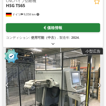
CNCパイプ切断機
HSG
TS65
ドイツ
9,058 km
価格情報
コンディション:
使用可能（中古）
, 製造年:
2024
,
小型広告