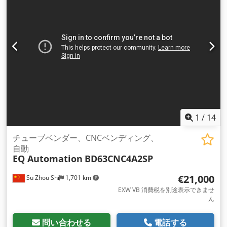
1
/
14
チューブベンダー、CNCベンディング、
自動
EQ Automation
BD63CNC4A2SP
€21,000
Su Zhou Shi
1,701 km
EXW VB 消費税を別途表示できませ
ん
問い合わせる
電話する