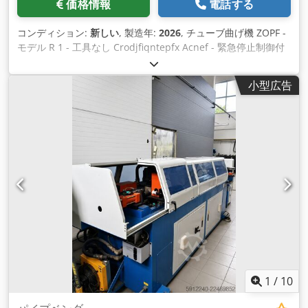
価格情報
電話する
コンディション:
新しい
, 製造年:
2026
, チューブ曲げ機 ZOPF -
モデル R 1 - 工具なし Crodjfiqntepfx Acnef - 緊急停止制御付
きフットペダル付き - 工具なし - プログラム可能なコントロー
ルユニット - 各9曲げ100プログラム - C軸表示とコントロール -
小型広告
手動および自動曲げモード - 曲げ角度とスプリングバックはプ
ログラム可能 - プラグイン方式による素早い工具交換 - テーブ
ル内のカウンターホルダー用スケール - パレットトラックで移
動可能 - 寸法 930x410x1000 mm - 重量 230 kg - モーター 1.5
KW - 交流220ボルト - 曲げ半径 R55 - R340 mm - 曲げ能力 Ø
5 mm ～ 50 mmのチューブ - 最大曲げ角度 210
1
/
10