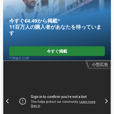
類:
エアコン
, 保証期間:
12 ヶ月
,
今すぐ€4.49から掲載
*
11百万人の購入者
があなたを待っていま
す
今すぐ掲載
*1件あたり/月
小型広告