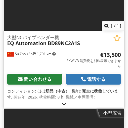
1
/
11
大型NCパイプベンダー機
EQ Automation
BD89NC2A1S
€13,500
Su Zhou Shi
1,701 km
EXW VB 消費税を別途表示できませ
ん
問い合わせる
電話する
コンディション:
ほぼ新品（中古）
, 機能:
完全に稼働していま
す
, 製造年:
2026
, 稼働時間:
8 h
, 機械／車両番号:
BD89NC2A1S
, 曲げ角度（最大）:
190 °
, 総重量:
2,000 kg（キ
ログラム）
, 全長:
4,300 mm
, 全幅:
1,300 mm
, 全高:
1,600
小型広告
mm
, 出力:
11 キロワット (14.96 馬力)
, 入力電圧:
380 V
, 入力
電流の種類:
エアコン
, 保証期間:
12 ヶ月
,