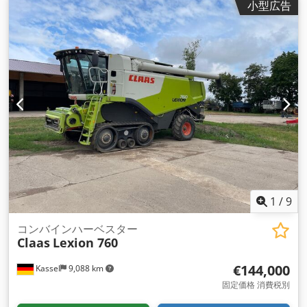
小型広告
1
/
9
コンバインハーベスター
Claas
Lexion 760
€144,000
Kassel
9,088 km
固定価格 消費税別