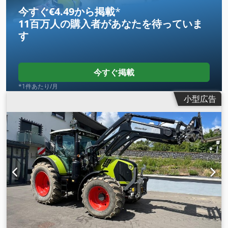
今すぐ€4.49から掲載
*
11百万人の購入者
があなたを待っていま
す
今すぐ掲載
*1件あたり/月
小型広告