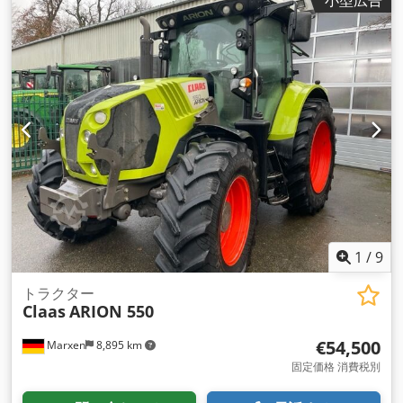
小型広告
1
/
9
トラクター
Claas
ARION 550
€54,500
Marxen
8,895 km
固定価格 消費税別