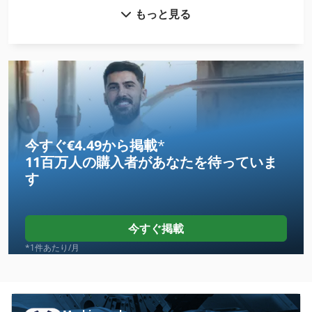
もっと見る
Claas Arion 550 Cmatic
Claas Arion 650 Cebis
Claas Axion 820
Claas Axion 830 Cebis
Claas Axion 840 Cmatic
今すぐ€4.49から掲載
*
11百万人の購入者
があなたを待っていま
Claas Axion 850 Cebis
す
Claas Axos 330
Claas Axos 340 C
今すぐ掲載
Claas Celtis 446 Rx
*1件あたり/月
Claas Lexion 405
Claas Lexion 420