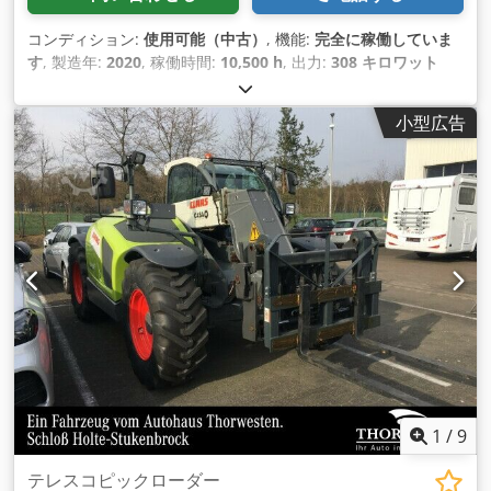
コンディション:
使用可能（中古）
, 機能:
完全に稼働していま
す
, 製造年:
2020
, 稼働時間:
10,500 h
, 出力:
308 キロワット
(418.76 馬力)
, エンジンメーカー:
Mercedes
, 変速方式:
その他
,
最高速度:
50 km/h
, 初回登録:
08/2026
, 次回検査（TÜV）:
小型広告
08/2026
, 色:
緑色
, 総重量:
18,000 kg（キログラム）
, フロント
タイヤサイズ:
710/75 R42
, 後輪タイヤサイズ:
710/75 R42
, 全
高:
3,941 mm
, 全長:
7,593 mm
, 機械／車両番号:
WCLT7830078300894
, 装備:
エアコン, キャビン, フロント
PTO（パワーテイクオフ）, フロントエンドローダー, 油圧, 照
明, 追加ヘッドライト
,
1
/
9
テレスコピックローダー