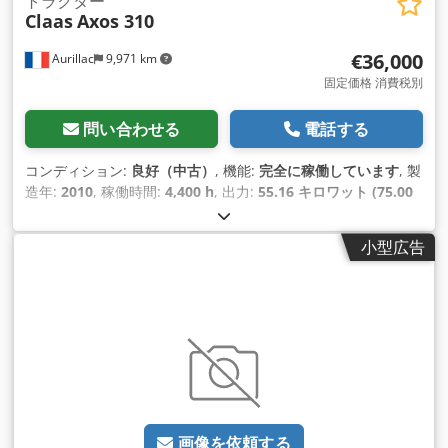
トラクター
Claas
Axos 310
€36,000
Aurillac
9,971 km
固定価格 消費税別
問い合わせる
電話する
コンディション:
良好（中古）
, 機能:
完全に稼働しています
, 製
造年:
2010
, 稼働時間:
4,400 h
, 出力:
55.16 キロワット (75.00
馬力)
, 機械／車両番号:
A2204DAA2203584
, 装備:
キャビン
,
小型広告
画像を依頼する