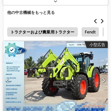
総重量:
7,500 kg（キログラム）
, 色:
緑色
, 変速方式:
機械式
,
サスペンション:
その他
, 座席数:
2
, 稼働時間:
1,061 h
, 装備:
キ
ャビン, 全輪駆動
,
他の中古機械をもっと見る
8
トラクターおよび農業用トラクター
Fendt
Fe
小型広告