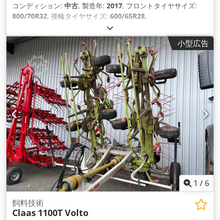
コンディション:
中古
, 製造年:
2017
, フロントタイヤサイズ:
800/70R32
, 後輪タイヤサイズ:
600/65R28
,
小型広告
1
/
6
飼料技術
Claas
1100T Volto