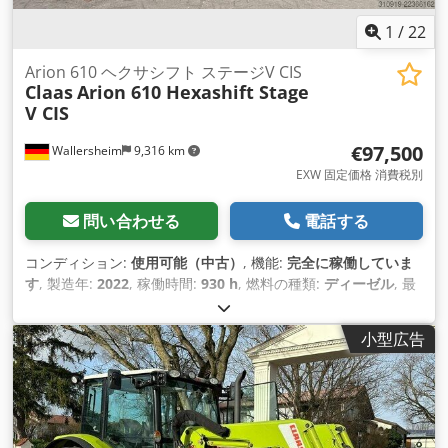
1
/
22
Arion 610 ヘクサシフト ステージV CIS
Claas
Arion 610 Hexashift Stage
V CIS
€97,500
Wallersheim
9,316 km
EXW 固定価格 消費税別
問い合わせる
電話する
コンディション:
使用可能（中古）
, 機能:
完全に稼働していま
す
, 製造年:
2022
, 稼働時間:
930 h
, 燃料の種類:
ディーゼル
, 最
高速度:
40 km/h
, 色:
緑色
,
小型広告