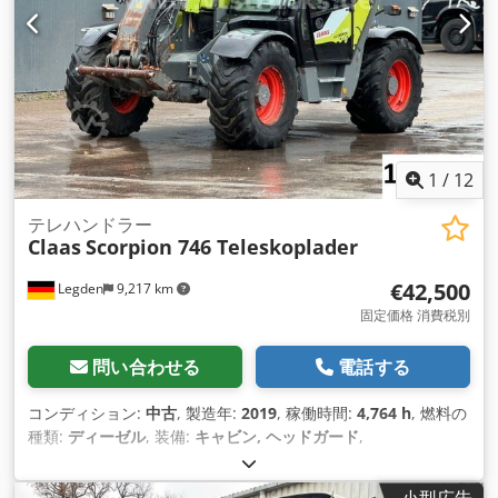
1
/
12
テレハンドラー
Claas
Scorpion 746 Teleskoplader
€42,500
Legden
9,217 km
固定価格 消費税別
問い合わせる
電話する
コンディション:
中古
, 製造年:
2019
, 稼働時間:
4,764 h
, 燃料の
種類:
ディーゼル
, 装備:
キャビン, ヘッドガード
,