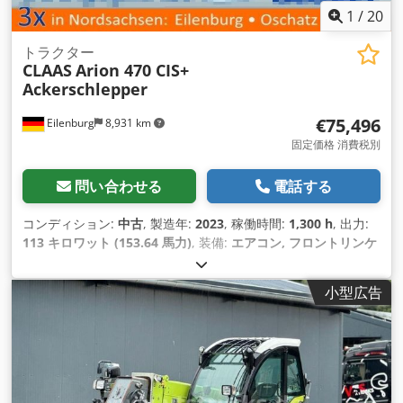
1
/
20
トラクター
CLAAS
Arion 470 CIS+
Ackerschlepper
€75,496
Eilenburg
8,931 km
固定価格 消費税別
問い合わせる
電話する
コンディション:
中古
, 製造年:
2023
, 稼働時間:
1,300 h
, 出力:
113 キロワット (153.64 馬力)
, 装備:
エアコン, フロントリンケ
ージ, 全輪駆動
,
小型広告