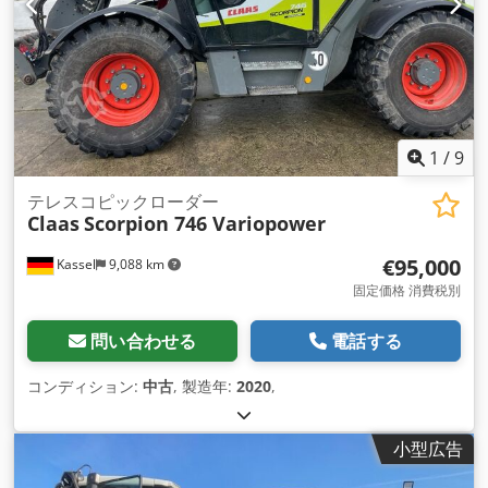
1
/
9
テレスコピックローダー
Claas
Scorpion 746 Variopower
€95,000
Kassel
9,088 km
固定価格 消費税別
問い合わせる
電話する
コンディション:
中古
, 製造年:
2020
,
小型広告