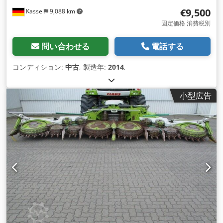
€9,500
Kassel
9,088 km
固定価格 消費税別
問い合わせる
電話する
コンディション:
中古
, 製造年:
2014
,
小型広告