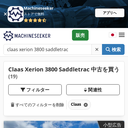
Machineseeker
アプリへ
ストアで無料
販売
検索
Claas Xerion 3800 Saddletrac 中古を買う
(19)
フィルター
関連性
Claas
すべてのフィルターを削除
小型広告