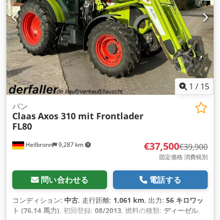
1
/
15
バン
Claas
Axos 310 mit Frontlader
FL80
€37,500
Heilbronn
9,287 km
€39,900
固定価格 消費税別
問い合わせる
電話する
コンディション:
中古
, 走行距離:
1,061 km
, 出力:
56 キロワッ
ト (76.14 馬力)
, 初回登録:
08/2013
, 燃料の種類:
ディーゼル
,