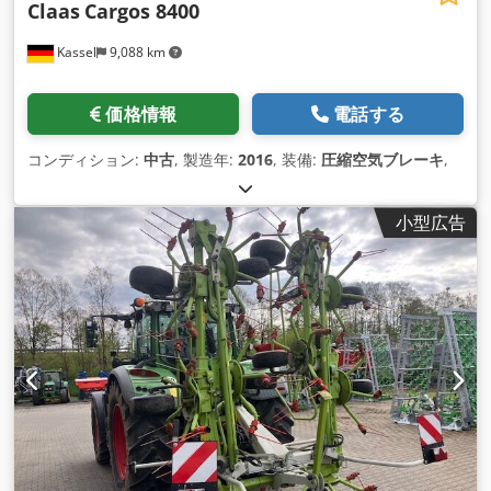
Claas
Cargos 8400
Kassel
9,088 km
価格情報
電話する
コンディション:
中古
, 製造年:
2016
, 装備:
圧縮空気ブレーキ
,
小型広告