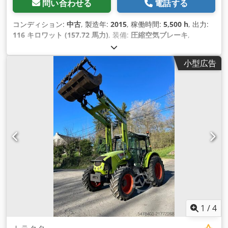
問い合わせる
電話する
コンディション:
中古
, 製造年:
2015
, 稼働時間:
5,500 h
, 出力:
116 キロワット (157.72 馬力)
, 装備:
圧縮空気ブレーキ
,
小型広告
1
/
4