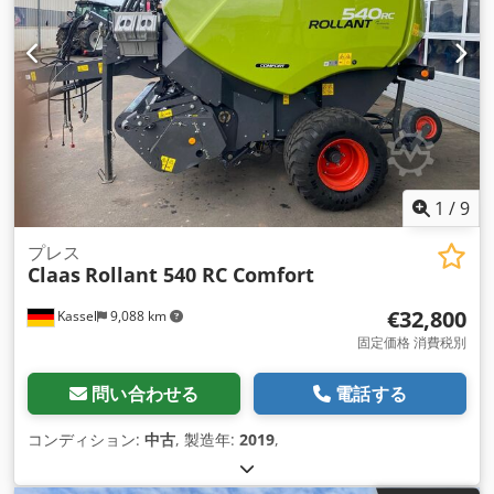
1
/
9
プレス
Claas
Rollant 540 RC Comfort
€32,800
Kassel
9,088 km
固定価格 消費税別
問い合わせる
電話する
コンディション:
中古
, 製造年:
2019
,