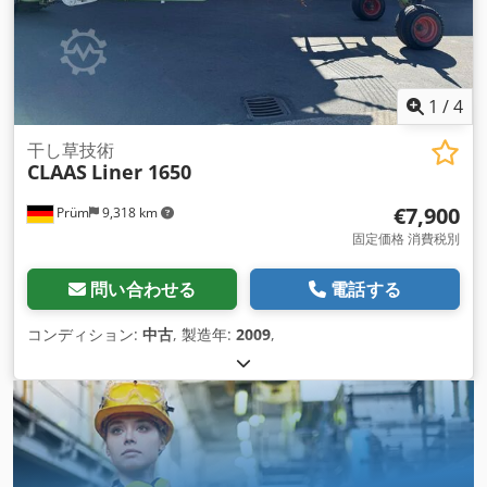
1
/
4
干し草技術
CLAAS
Liner 1650
€7,900
Prüm
9,318 km
固定価格 消費税別
問い合わせる
電話する
コンディション:
中古
, 製造年:
2009
,