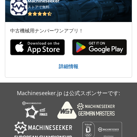
Machineseeker
ストアで無料
Claas Lexion 440
Claas Liner 680 L
中古機械用ナンバーワンアプリ！
Claas Pu 300 Hd
Claas Rollant 250 Rc
Claas Rollant 355 Rc
詳細情報
Claas Variant 365
Claas Variant 380 Rc
Machineseeker.jp は公式スポンサーです:
Claas Variant 385 Rc
Claas Volto 670