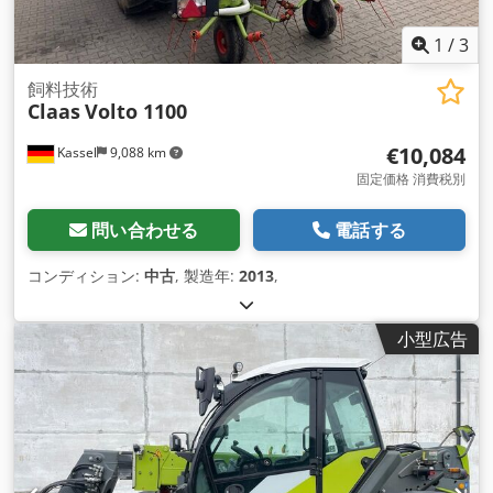
1
/
3
飼料技術
Claas
Volto 1100
€10,084
Kassel
9,088 km
固定価格 消費税別
問い合わせる
電話する
コンディション:
中古
, 製造年:
2013
,
小型広告