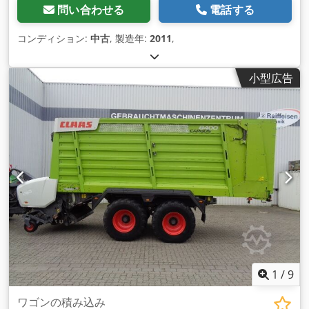
問い合わせる
電話する
コンディション:
中古
, 製造年:
2011
,
小型広告
1
/
9
ワゴンの積み込み