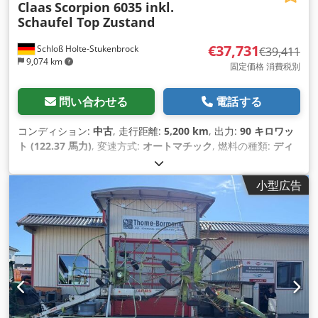
Claas
Scorpion 6035 inkl.
Schaufel Top Zustand
€37,731
Schloß Holte-Stukenbrock
€39,411
9,074 km
固定価格 消費税別
問い合わせる
電話する
コンディション:
中古
, 走行距離:
5,200 km
, 出力:
90 キロワッ
ト (122.37 馬力)
, 変速方式:
オートマチック
, 燃料の種類:
ディ
ーゼル
, 色:
緑色
, 総重量:
8,500 kg（キログラム）
, 空車重量:
5
kg（キログラム）
, 最大積載重量:
2,900 kg（キログラム）
, 揚
小型広告
程:
6,150,000 mm
, 座席数:
1
, 初回登録:
01/2016
, 稼働時間:
5,200 h
, 全高:
46,800 mm
, 運転席:
その他
, ホイールベース:
2,850 mm
,