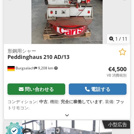
1
/
11
形鋼用シャー
Peddinghaus
210 AD/13
€4,500
Burgsalach
9,208 km
VB 消費税別
問い合わせる
電話する
コンディション:
中古
, 機能:
完全に稼働しています
, 装備:
フッ
トリモコン
,
小型広告