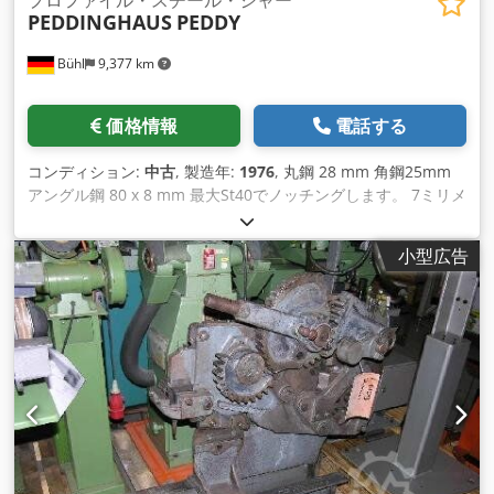
プロファイル・スチール・シャー
PEDDINGHAUS
PEDDY
Bühl
9,377 km
価格情報
電話する
コンディション:
中古
, 製造年:
1976
, 丸鋼 28 mm 角鋼25mm
アングル鋼 80 x 8 mm 最大St40でノッチングします。 7ミリメ
ートル 垂直せん断機の切断力350kN パンチ力190kN 金切りば
さみ：平らな材料 100 x 11 mm 金属用はさみ: ナイフの長さ約
小型広告
175ミリメートル 総電力要件 1.5 kW Dodowm Rmnepfx
Afzsck 機械重量約0.5トン 機械寸法 L x W x H 1.0 x 0.5 x 1.5
m