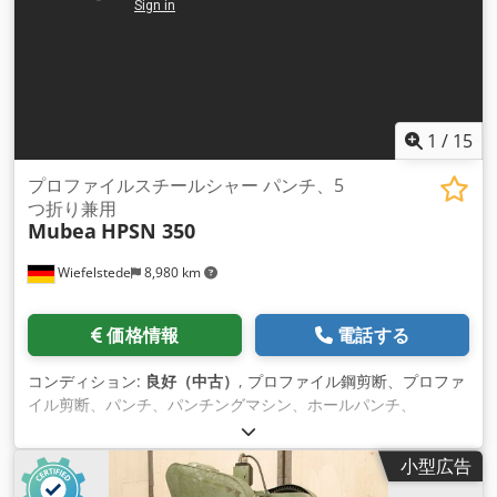
1
/
15
プロファイルスチールシャー パンチ、5
つ折り兼用
Mubea
HPSN 350
Wiefelstede
8,980 km
価格情報
電話する
コンディション:
良好（中古）
, プロファイル鋼剪断、プロファ
イル剪断、パンチ、パンチングマシン、ホールパンチ、
ch/stealing剪断。 -メーカー：ムベア、油圧式形鋼シャータイ
プ HPSN 350 -駆動方式：油圧式 -圧着力：35〜。 -装置：パン
小型広告
チング用ストッパー付き大型支持テーブル -パンチング -シャー