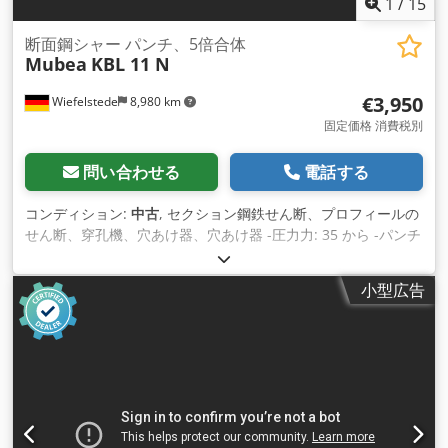
1
/
15
断面鋼シャー パンチ、5倍合体
Mubea
KBL 11 N
€3,950
Wiefelstede
8,980 km
固定価格 消費税別
問い合わせる
電話する
コンディション:
中古
, セクション鋼鉄せん断、プロフィールの
せん断、穿孔機、穴あけ器、穴あけ器 -圧力力: 35 から -パンチ
ング -はさみ。 -切る -ではない。 -機械的なリリース。 ディ
ブ： -div.パンチとダイ。 -長さ止め。 -取付寸法
小型広告
1300/1570/H1900 mm -輸送寸法。1300/770/H1900mm -重
量：1112kg Dcodpjf Ek H Ujfx Afzek