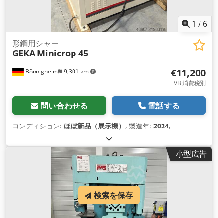
1
/
6
形鋼用シャー
GEKA
Minicrop 45
€11,200
Bönnigheim
9,301 km
VB 消費税別
問い合わせる
電話する
コンディション:
ほぼ新品（展示機）
, 製造年:
2024
,
小型広告
検索を保存