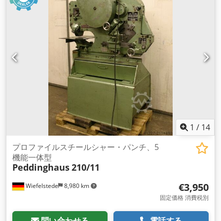
リング -切断 -ノッチング -div.パンチとダイ -寸法：
1460/1700/H1690 mm Dsdpfxefndy Ns Afzsck -重量：1080
kg
1
/
14
プロファイルスチールシャー・パンチ、5
機能一体型
Peddinghaus
210/11
€3,950
Wiefelstede
8,980 km
固定価格 消費税別
問い合わせる
電話する