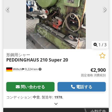
1
/
3
形鋼用シャー
PEDDINGHAUS
210 Super 20
€2,900
Willich
9,224 km
固定価格 消費税別
問い合わせる
電話する
コンディション:
中古
, 製造年:
1978
,
小型広告