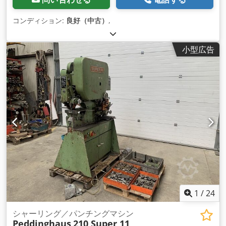
コンディション:
良好（中古）
,
小型広告
1
/
24
シャーリング／パンチングマシン
Peddinghaus
210 Super 11