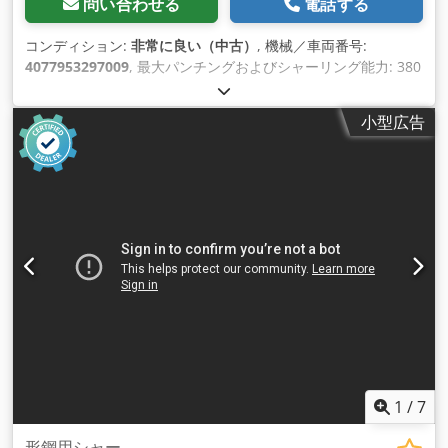
問い合わせる
電話する
コンディション:
非常に良い（中古）
, 機械／車両番号:
4077953297009
, 最大パンチングおよびシャーリング能力: 380
kN 例えば、10 mmの鋼材に30 mmの穴を開ける。 フラットス
チールシャーで300 mmから12 mmの鋼材を剪断
小型広告
Dodjqlaifepfx Afzjck
1
/
7
形鋼用シャー