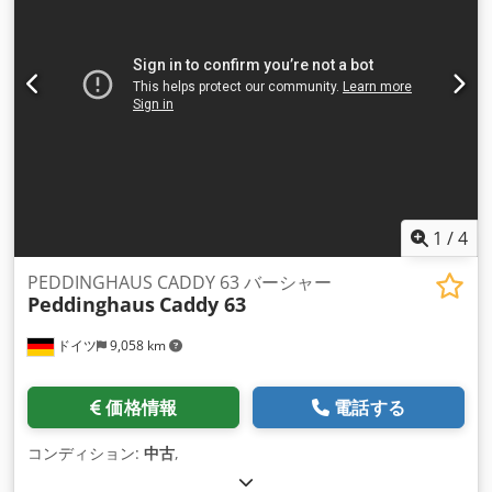
1
/
4
PEDDINGHAUS CADDY 63 バーシャー
Peddinghaus
Caddy 63
ドイツ
9,058 km
価格情報
電話する
コンディション:
中古
,