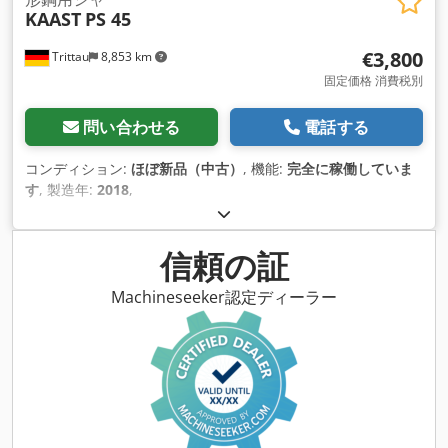
KAAST
PS 45
€3,800
Trittau
8,853 km
固定価格 消費税別
問い合わせる
電話する
コンディション:
ほぼ新品（中古）
, 機能:
完全に稼働していま
す
, 製造年:
2018
,
信頼の証
Machineseeker認定ディーラー