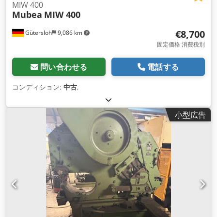
MIW 400
Mubea
MIW 400
€8,700
Gütersloh
9,086 km
固定価格 消費税別
問い合わせる
電話する
コンディション:
中古
,
小型広告