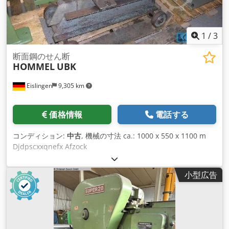
1
/
3
断面鋼のせん断
HOMMEL
UBK
Eislingen
9,305 km
価格情報
電話する
コンディション:
中古
, 機械の寸法 ca.: 1000 x 550 x 1100 m
Djdpscxxqnefx Afzock
小型広告