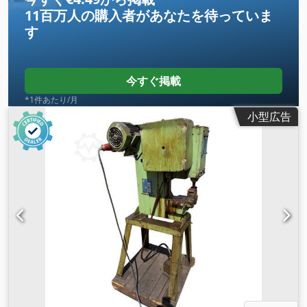
11百万人の購入者
があなたを待っていま
す
今すぐ掲載
*1件あたり/月
小型広告