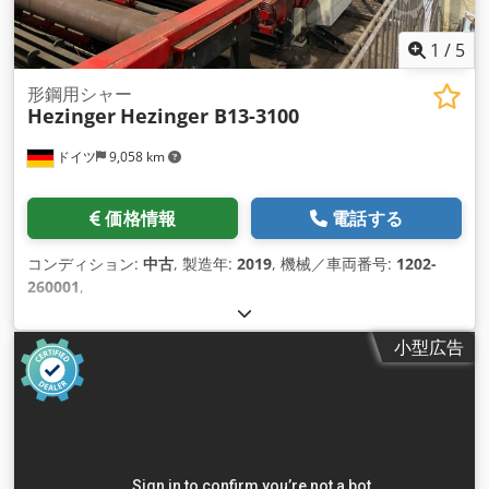
1
/
5
形鋼用シャー
Hezinger
Hezinger B13-3100
ドイツ
9,058 km
価格情報
電話する
コンディション:
中古
, 製造年:
2019
, 機械／車両番号:
1202-
260001
,
小型広告