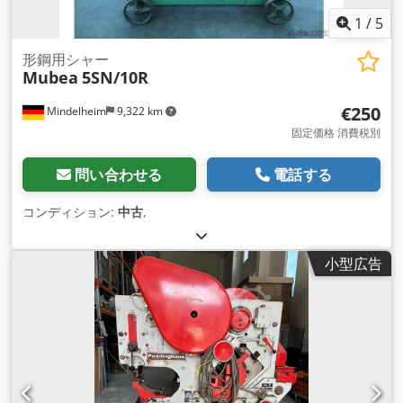
1
/
5
形鋼用シャー
Mubea
5SN/10R
€250
Mindelheim
9,322 km
固定価格 消費税別
問い合わせる
電話する
コンディション:
中古
,
小型広告