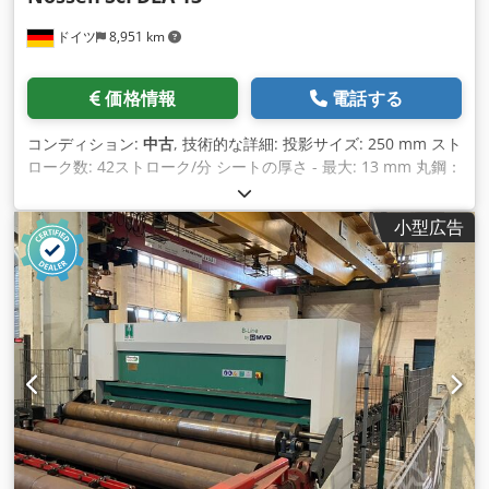
ドイツ
8,951 km
価格情報
電話する
コンディション:
中古
, 技術的な詳細: 投影サイズ: 250 mm スト
ローク数: 42ストローク/分 シートの厚さ - 最大: 13 mm 丸鋼：
36 mm 角鋼：30mm アングル鋼：100 x 10 90° mm 平鋼：
100 x 18 mm U-Hプロファイル：NP 10 刃の長さ：230 mm
小型広告
Dedpfx Afjwp Edajzjck 総電力要件: 2.5 kW 機械重量約1.7t 機
械寸法約長さx幅x高さ: 2.1 x 1.0 x 1.6 m 用途: せん断 - ノッチ
ング - パンチング ノッチ：材料の厚さ = 角形50 x 8mm、長方
形50 x 50 x 8mm パンチング：最大20：15mm、スロート
250mm 両側のフットコントロールは利用できなくなりまし
た。 アクセサリー: さまざまなマトリックスとさまざまなスタ
ンプと小さなスタンプ（写真を参照） *