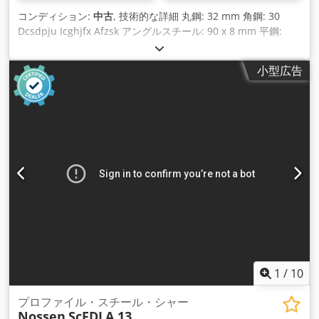
コンディション:
中古
, 技術的な詳細 丸鋼: 32 mm 角鋼: 30
Dcsdpju Icghjfx Afzsk アングルスチール: 90 x 8 mm 平鋼:
100 x 18 mm ブレード長: 220 mm 剪断ストローク数: 最大30
ストローク/分 p.min. 使用電圧: 220/380-50 V 定格電流:
小型広告
15.8/8.55 接続負荷： 4.8 kW 機械重量 約1.1トン 寸法 LxWxH:
0.8 x 1.2 x 1.3 m 能力 - 板金: 16mm - Tプロファイル：45°：
65 x 7mm、直角：90 x 8mm 油圧プロファイルスチールシャ
ーのデモが可能です。 *
1
/
10
プロファイル・スチール・シャー
Nossen
ScFDLA 13