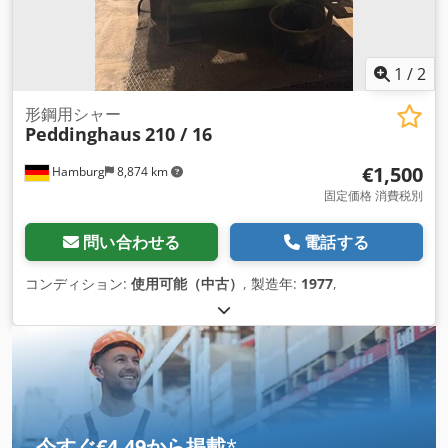
1
/
2
形鋼用シャー
Peddinghaus
210 / 16
€1,500
Hamburg
8,874 km
固定価格 消費税別
問い合わせる
電話する
コンディション:
使用可能（中古）
, 製造年:
1977
,
今すぐ€4.49から掲載
*