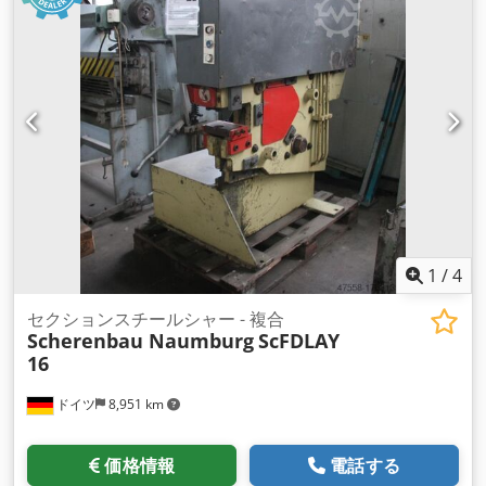
1
/
4
セクションスチールシャー - 複合
Scherenbau Naumburg
ScFDLAY
16
ドイツ
8,951 km
価格情報
電話する