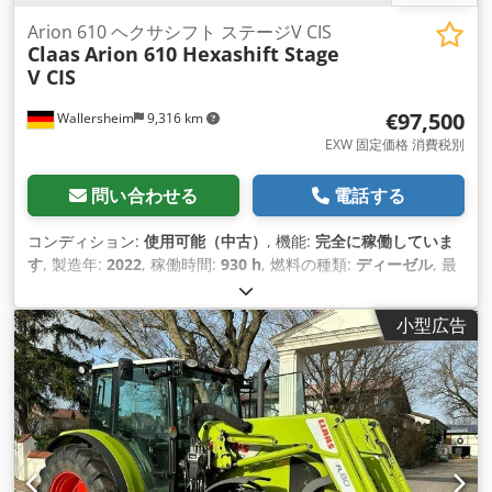
Arion 610 ヘクサシフト ステージV CIS
Claas
Arion 610 Hexashift Stage
V CIS
€97,500
Wallersheim
9,316 km
EXW 固定価格 消費税別
問い合わせる
電話する
コンディション:
使用可能（中古）
, 機能:
完全に稼働していま
す
, 製造年:
2022
, 稼働時間:
930 h
, 燃料の種類:
ディーゼル
, 最
高速度:
40 km/h
, 色:
緑色
,
小型広告