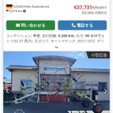
€37,731
Schloß Holte-Stukenbrock
€39,411
9,074 km
固定価格 消費税別
問い合わせる
電話する
コンディション:
中古
, 走行距離:
5,200 km
, 出力:
90 キロワッ
ト (122.37 馬力)
, 変速方式:
オートマチック
, 燃料の種類:
ディ
ーゼル
, 色:
緑色
, 総重量:
8,500 kg（キログラム）
, 空車重量:
5
kg（キログラム）
, 最大積載重量:
2,900 kg（キログラム）
, 揚
小型広告
程:
6,150,000 mm
, 座席数:
1
, 初回登録:
01/2016
, 稼働時間:
5,200 h
, 全高:
46,800 mm
, 運転席:
その他
, ホイールベース:
2,850 mm
,