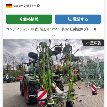
Kassel
9,088 km
価格情報
電話する
コンディション:
中古
, 製造年:
2016
, 装備:
圧縮空気ブレーキ
,
小型広告