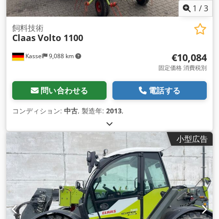
1
/
3
飼料技術
Claas
Volto 1100
€10,084
Kassel
9,088 km
固定価格 消費税別
問い合わせる
電話する
コンディション:
中古
, 製造年:
2013
,
小型広告