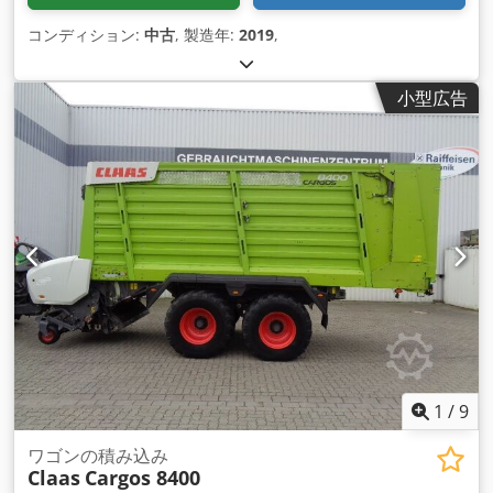
コンディション:
中古
, 製造年:
2019
,
小型広告
1
/
9
ワゴンの積み込み
Claas
Cargos 8400