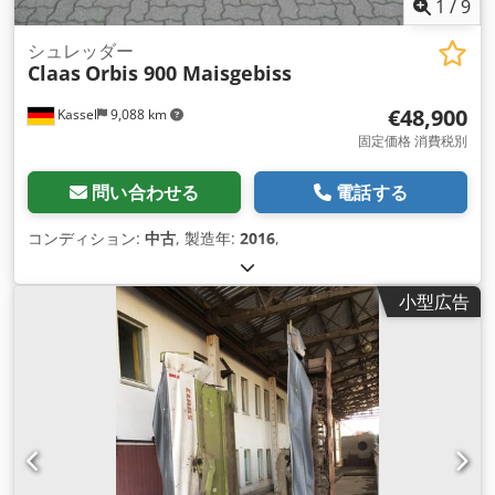
1
/
9
シュレッダー
Claas
Orbis 900 Maisgebiss
€48,900
Kassel
9,088 km
固定価格 消費税別
問い合わせる
電話する
コンディション:
中古
, 製造年:
2016
,
小型広告