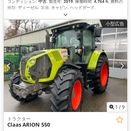
コンディション:
中古
, 製造年:
2019
, 稼働時間:
4,764 h
, 燃料の
種類:
ディーゼル
, 装備:
キャビン, ヘッドガード
,
小型広告
1
/
9
トラクター
Claas
ARION 550