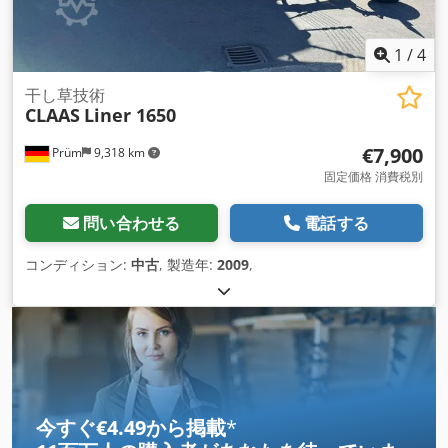
1
/
4
干し草技術
CLAAS
Liner 1650
€7,900
Prüm
9,318 km
固定価格 消費税別
問い合わせる
電話する
コンディション:
中古
, 製造年:
2009
,
今すぐ€4.49から掲載
*