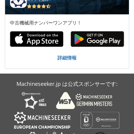
Claas Lexion 440
Claas Lexion 450
中古機械用ナンバーワンアプリ！
Claas Lexion 460
Claas Lexion 540
Claas Lexion 570 C
詳細情報
Claas Liner 680 L
Claas Pu 300 Hd
Machineseeker.jp は公式スポンサーです:
Claas Rollant 355 Rc
Claas Volto 670