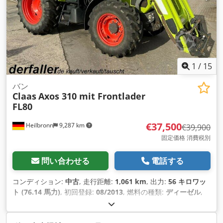
1
/
15
バン
Claas
Axos 310 mit Frontlader
FL80
€37,500
Heilbronn
9,287 km
€39,900
固定価格 消費税別
問い合わせる
電話する
コンディション:
中古
, 走行距離:
1,061 km
, 出力:
56 キロワッ
ト (76.14 馬力)
, 初回登録:
08/2013
, 燃料の種類:
ディーゼル
,
総重量:
7,500 kg（キログラム）
, 色:
緑色
, 変速方式:
機械式
,
サスペンション:
その他
, 座席数:
2
, 稼働時間:
1,061 h
, 装備:
キ