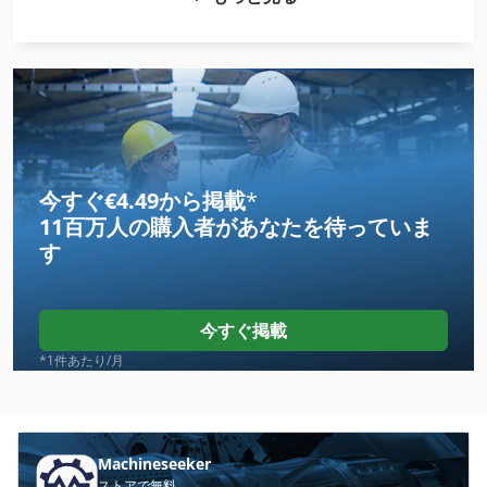
Claas Arion 630 Cis
Claas Arion 640
Claas Axion 820
Claas Axion 830 Cebis
Claas Axion 840 Cmatic
今すぐ€4.49から掲載
*
11百万人の購入者
があなたを待っていま
Claas Axion 850 Cebis
す
Claas Axos 330
Claas Axos 340 C
今すぐ掲載
Claas Celtis 446 Rx
*1件あたり/月
Claas Lexion 405
Claas Lexion 420
Machineseeker
ストアで無料