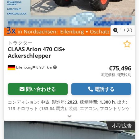
1
/
20
トラクター
CLAAS
Arion 470 CIS+
Ackerschlepper
€75,496
Eilenburg
8,931 km
固定価格 消費税別
問い合わせる
電話する
コンディション:
中古
, 製造年:
2023
, 稼働時間:
1,300 h
, 出力:
113 キロワット (153.64 馬力)
, 装備:
エアコン, フロントリンケ
ージ, 全輪駆動
,
小型広告