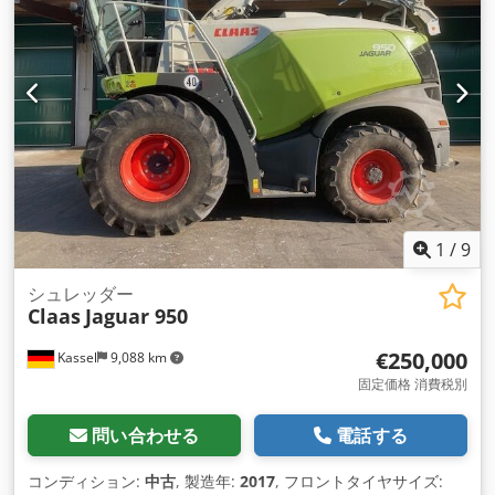
1
/
9
シュレッダー
Claas
Jaguar 950
€250,000
Kassel
9,088 km
固定価格 消費税別
問い合わせる
電話する
コンディション:
中古
, 製造年:
2017
, フロントタイヤサイズ: