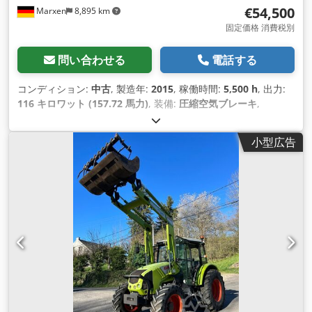
€54,500
Marxen
8,895 km
固定価格 消費税別
問い合わせる
電話する
コンディション:
中古
, 製造年:
2015
, 稼働時間:
5,500 h
, 出力:
116 キロワット (157.72 馬力)
, 装備:
圧縮空気ブレーキ
,
小型広告