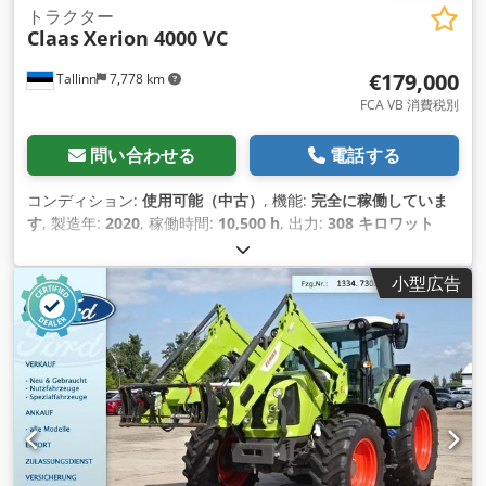
トラクター
Claas
Xerion 4000 VC
€179,000
Tallinn
7,778 km
FCA VB 消費税別
問い合わせる
電話する
コンディション:
使用可能（中古）
, 機能:
完全に稼働していま
す
, 製造年:
2020
, 稼働時間:
10,500 h
, 出力:
308 キロワット
(418.76 馬力)
, エンジンメーカー:
Mercedes
, 変速方式:
その他
,
最高速度:
50 km/h
, 初回登録:
08/2026
, 次回検査（TÜV）:
小型広告
08/2026
, 色:
緑色
, 総重量:
18,000 kg（キログラム）
, フロント
タイヤサイズ:
710/75 R42
, 後輪タイヤサイズ:
710/75 R42
, 全
高:
3,941 mm
, 全長:
7,593 mm
, 機械／車両番号:
WCLT7830078300894
, 装備:
エアコン, キャビン, フロント
PTO（パワーテイクオフ）, フロントエンドローダー, 油圧, 照
明, 追加ヘッドライト
,