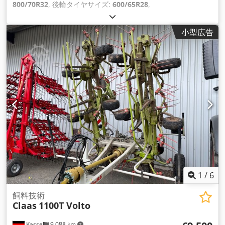
800/70R32
, 後輪タイヤサイズ:
600/65R28
,
小型広告
1
/
6
飼料技術
Claas
1100T Volto
Kassel
9,088 km