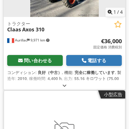
1
/
4
トラクター
Claas
Axos 310
€36,000
Aurillac
9,971 km
固定価格 消費税別
問い合わせる
電話する
コンディション:
良好（中古）
, 機能:
完全に稼働しています
, 製
造年:
2010
, 稼働時間:
4,400 h
, 出力:
55.16 キロワット (75.00
馬力)
, 機械／車両番号:
A2204DAA2203584
, 装備:
キャビン
,
小型広告