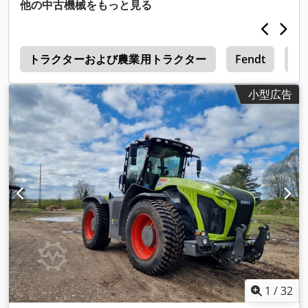
ャビン, 全輪駆動
,
他の中古機械をもっと見る
2
トラクターおよび農業用トラクター
Fendt
Fe
小型広告
1
/
32