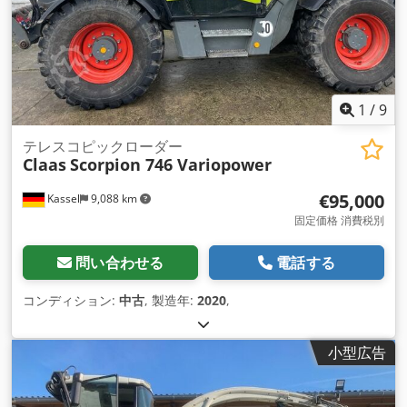
1
/
9
テレスコピックローダー
Claas
Scorpion 746 Variopower
€95,000
Kassel
9,088 km
固定価格 消費税別
問い合わせる
電話する
コンディション:
中古
, 製造年:
2020
,
小型広告