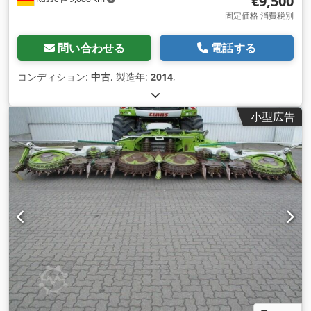
€9,500
固定価格 消費税別
問い合わせる
電話する
コンディション:
中古
, 製造年:
2014
,
小型広告